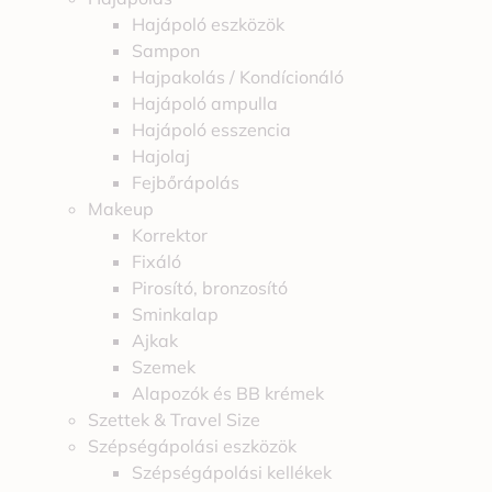
Hajápoló eszközök
Sampon
Hajpakolás / Kondícionáló
Hajápoló ampulla
Hajápoló esszencia
Hajolaj
Fejbőrápolás
Makeup
Korrektor
Fixáló
Pirosító, bronzosító
Sminkalap
Ajkak
Szemek
Alapozók és BB krémek
Szettek & Travel Size
Szépségápolási eszközök
Szépségápolási kellékek