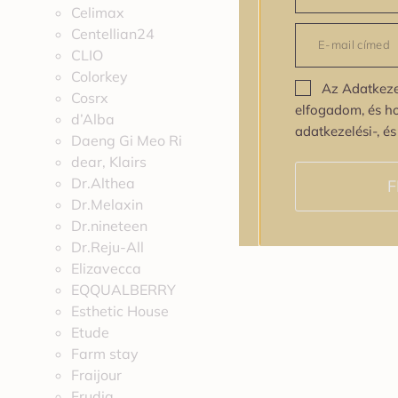
Celimax
Centellian24
CLIO
Colorkey
Az Adatkeze
Cosrx
elfogadom, és h
d’Alba
adatkezelési-, é
Daeng Gi Meo Ri
dear, Klairs
Dr.Althea
F
Dr.Melaxin
Dr.nineteen
Dr.Reju-All
Elizavecca
EQQUALBERRY
Esthetic House
Etude
Farm stay
Fraijour
Frudia