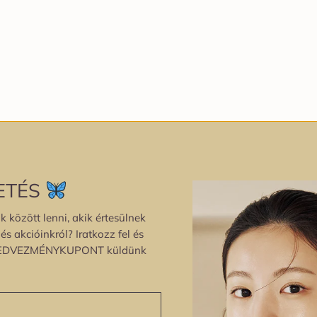
ETÉS
k között lenni, akik értesülnek
s akcióinkról? Iratkozz fel és
EDVEZMÉNYKUPONT küldünk