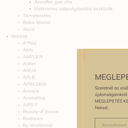
Arcroller, gua sha
Elektromos szépségápolási eszközök
Termékminta
Baba-Mama
Akció
Márkák
A’Pieu
Abib
AMPLE:N
Anlan
ANUA
MEGLEP
APLB
APRILSKIN
Szeretnél az első
Arencia
újdonságainkról é
Aromatica
MEGLEPETÉS K
AXIS-Y
Neked.
Beauty of Joseon
Biodance
By Wishtrend