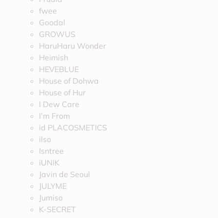
fwee
Goodal
GROWUS
HaruHaru Wonder
Heimish
HEVEBLUE
House of Dohwa
House of Hur
I Dew Care
I’m From
id PLACOSMETICS
ilso
Isntree
iUNIK
Javin de Seoul
JULYME
Jumiso
K-SECRET