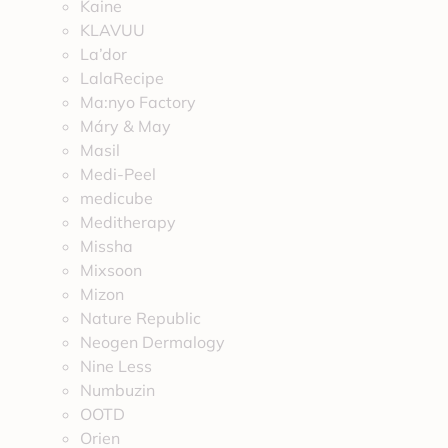
Kaine
KLAVUU
La’dor
LalaRecipe
Ma:nyo Factory
Máry & May
Masil
Medi-Peel
medicube
Meditherapy
Missha
Mixsoon
Mizon
Nature Republic
Neogen Dermalogy
Nine Less
Numbuzin
OOTD
Orien