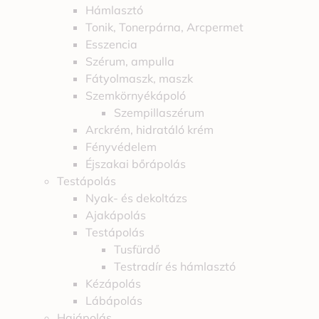
Hámlasztó
Tonik, Tonerpárna, Arcpermet
Esszencia
Szérum, ampulla
Fátyolmaszk, maszk
Szemkörnyékápoló
Szempillaszérum
Arckrém, hidratáló krém
Fényvédelem
Éjszakai bőrápolás
Testápolás
Nyak- és dekoltázs
Ajakápolás
Testápolás
Tusfürdő
Testradír és hámlasztó
Kézápolás
Lábápolás
Hajápolás