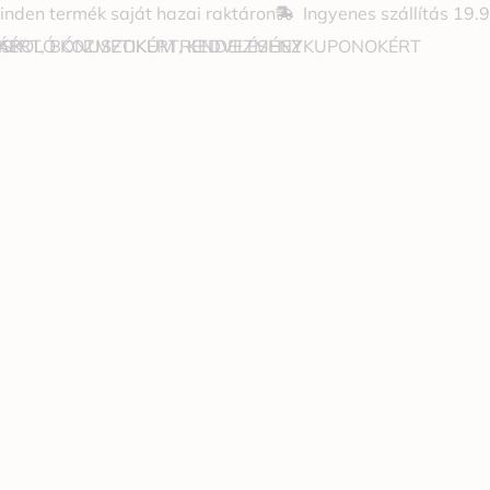
inden termék saját hazai raktáron
Ingyenes szállítás 19.
JÁPOLÓ KOZMETIKUM RENDELÉSHEZ
OKÉRT, BÓNUSZOKÉRT, KEDVEZMÉNYKUPONOKÉRT
 SK