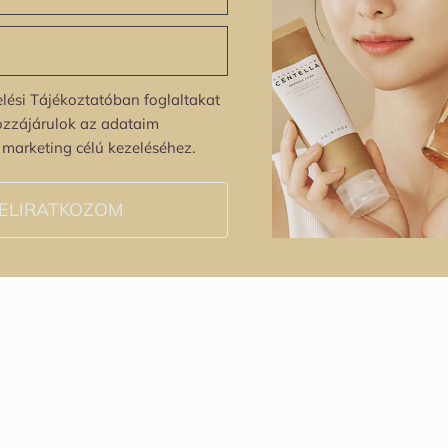
lési Tájékoztatóban foglaltakat
ozzájárulok az adataim
s marketing célú kezeléséhez.
ELIRATKOZOM