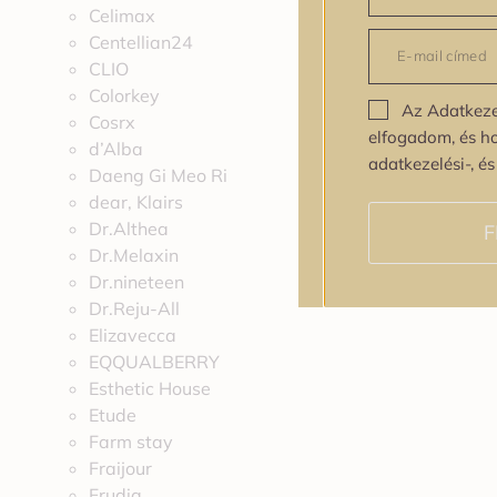
Celimax
Centellian24
CLIO
Colorkey
Az Adatkeze
Cosrx
elfogadom, és h
d’Alba
adatkezelési-, é
Daeng Gi Meo Ri
dear, Klairs
Dr.Althea
F
Dr.Melaxin
Dr.nineteen
Dr.Reju-All
Elizavecca
EQQUALBERRY
Esthetic House
Etude
Farm stay
Fraijour
Frudia