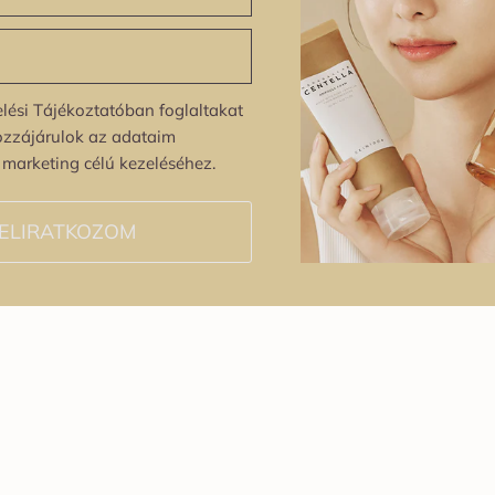
lési Tájékoztatóban foglaltakat
ozzájárulok az adataim
s marketing célú kezeléséhez.
ELIRATKOZOM