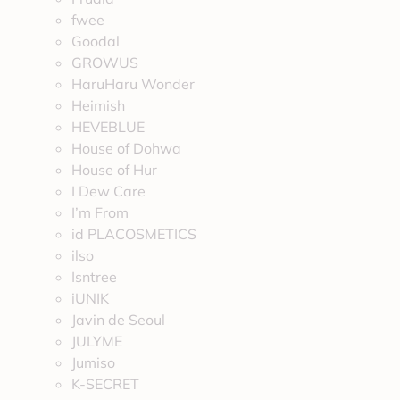
fwee
Goodal
GROWUS
HaruHaru Wonder
Heimish
HEVEBLUE
House of Dohwa
House of Hur
I Dew Care
I’m From
id PLACOSMETICS
ilso
Isntree
iUNIK
Javin de Seoul
JULYME
Jumiso
K-SECRET