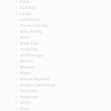
Kaine
KLAVUU
La’dor
LalaRecipe
Ma:nyo Factory
Máry & May
Masil
Medi-Peel
medicube
Meditherapy
Missha
Mixsoon
Mizon
Nature Republic
Neogen Dermalogy
Nine Less
Numbuzin
OOTD
Orien