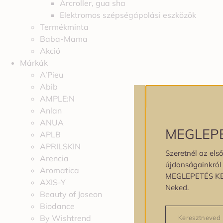
Arcroller, gua sha
Elektromos szépségápolási eszközök
Termékminta
Baba-Mama
Akció
Márkák
A’Pieu
Abib
AMPLE:N
Anlan
ANUA
MEGLEP
APLB
APRILSKIN
Szeretnél az első
Arencia
újdonságainkról é
Aromatica
MEGLEPETÉS K
AXIS-Y
Neked.
Beauty of Joseon
Biodance
By Wishtrend