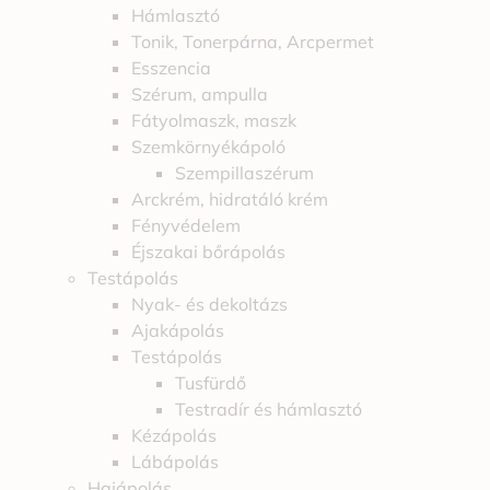
Hámlasztó
Tonik, Tonerpárna, Arcpermet
Esszencia
Szérum, ampulla
Fátyolmaszk, maszk
Szemkörnyékápoló
Szempillaszérum
Arckrém, hidratáló krém
Fényvédelem
Éjszakai bőrápolás
Testápolás
Nyak- és dekoltázs
Ajakápolás
Testápolás
Tusfürdő
Testradír és hámlasztó
Kézápolás
Lábápolás
Hajápolás