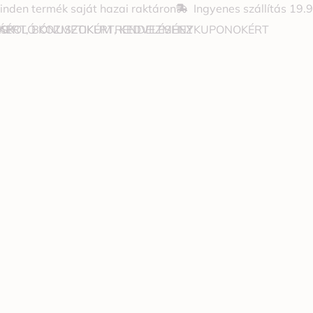
inden termék saját hazai raktáron
Ingyenes szállítás 19.
JÁPOLÓ KOZMETIKUM RENDELÉSHEZ
OKÉRT, BÓNUSZOKÉRT, KEDVEZMÉNYKUPONOKÉRT
 SK