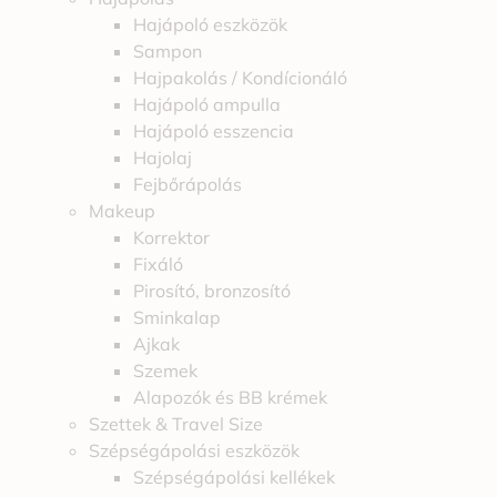
Hajápoló eszközök
Sampon
Hajpakolás / Kondícionáló
Hajápoló ampulla
Hajápoló esszencia
Hajolaj
Fejbőrápolás
Makeup
Korrektor
Fixáló
Pirosító, bronzosító
Sminkalap
Ajkak
Szemek
Alapozók és BB krémek
Szettek & Travel Size
Szépségápolási eszközök
Szépségápolási kellékek