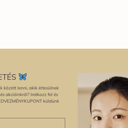
ETÉS
k között lenni, akik értesülnek
s akcióinkról? Iratkozz fel és
EDVEZMÉNYKUPONT küldünk