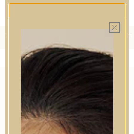
MINDEN TERMÉK SAJÁT HAZAI
MAGYAR WEBÁRUHÁZ
RAKTÁRON
INGYENES SZÁLLÍTÁS 19.999
FT FELETT MAGYARORSZÁGRA
KÜLFÖLDRE IS SZÁLLÍTUNK - WE SHIP TO HR, IT, RO, SI
& SK