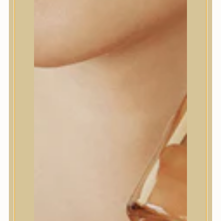
KATEGÓRIÁK:
BŐRÁPOLÁS
,
ARCKRÉM, HIDRATÁLÓ KRÉM
MÁRKA:
SKIN1004
MEGOSZTÁS
LEÍRÁS
? Nyugtató gélkrém az érzékeny bőr egyensúlyáért
A Centella Teca Cream egy könnyű, gél-krém
állagú hidratáló, amely segít csökkenteni a
bőrirritációt és támogatja a bőr természetes
védőrétegét. A Centella TECA™ komplex mellett
antioxidánsok és barrier-támogató összetevők
segítik a bőr egészséges működését.
? Főbb hatóanyagok