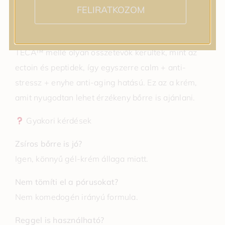
Ez a krém egy nagyon „okos formula”: nem túl
FELIRATKOZOM
nehéz, nem túl zsíros, mégis tele van barrier-
támogató és nyugtató aktívokkal. A Centella
TECA™ mellé olyan összetevők kerültek, mint az
ectoin és peptidek, így egyszerre calm + anti-
stressz + enyhe anti-aging hatású. Ez az a krém,
amit nyugodtan lehet érzékeny bőrre is ajánlani.
Gyakori kérdések
Zsíros bőrre is jó?
Igen, könnyű gél-krém állaga miatt.
Nem tömíti el a pórusokat?
Nem komedogén irányú formula.
Reggel is használható?