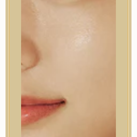
5.190
Ft
(69,2 Ft / ml)
KOSÁRBA TESZEM
HOZZÁADOM A KÍVÁNSÁGLISTÁHOZ
CIKKSZÁM:
SKN1708075JA