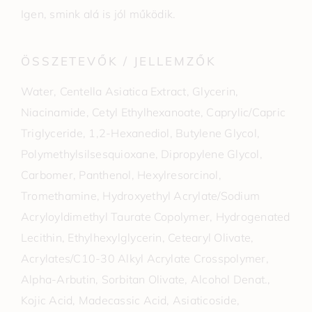
Igen, smink alá is jól működik.
ÖSSZETEVŐK / JELLEMZŐK
Water, Centella Asiatica Extract, Glycerin,
Niacinamide, Cetyl Ethylhexanoate, Caprylic/Capric
Triglyceride, 1,2-Hexanediol, Butylene Glycol,
Polymethylsilsesquioxane, Dipropylene Glycol,
Carbomer, Panthenol, Hexylresorcinol,
Tromethamine, Hydroxyethyl Acrylate/Sodium
Acryloyldimethyl Taurate Copolymer, Hydrogenated
Lecithin, Ethylhexylglycerin, Cetearyl Olivate,
Acrylates/C10-30 Alkyl Acrylate Crosspolymer,
Alpha-Arbutin, Sorbitan Olivate, Alcohol Denat.,
Kojic Acid, Madecassic Acid, Asiaticoside,