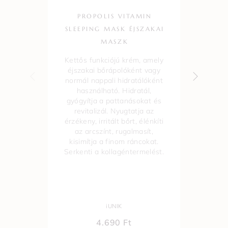
PROPOLIS VITAMIN
SLEEPING MASK ÉJSZAKAI
MI
MASZK
KI
Kettős funkciójú krém, amely
A s
éjszakai bőrápolóként vagy
normál nappali hidratálóként
használható. Hidratál,
cs
gyógyítja a pattanásokat és
kiv
revitalizál. Nyugtatja az
m
érzékeny, irritált bőrt, élénkíti
az arcszínt, rugalmasít,
kisimítja a finom ráncokat.
Serkenti a kollagéntermelést.
iUNIK
4.690
Ft