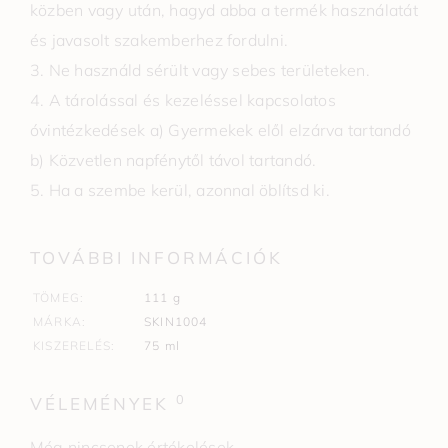
közben vagy után, hagyd abba a termék használatát
és javasolt szakemberhez fordulni.
3. Ne használd sérült vagy sebes területeken.
4. A tárolással és kezeléssel kapcsolatos
óvintézkedések a) Gyermekek elől elzárva tartandó
b) Közvetlen napfénytől távol tartandó.
5. Ha a szembe kerül, azonnal öblítsd ki.
TOVÁBBI INFORMÁCIÓK
TÖMEG
111 g
MÁRKA
SKIN1004
KISZERELÉS
75 ml
0
VÉLEMÉNYEK
Még nincsenek értékelések.