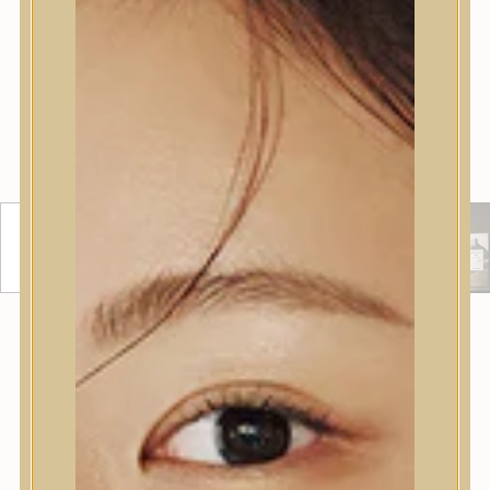
MADAGASCAR CENTELLA TECA
CREAM NYUGTATÓ GÉLKRÉM
Könnyű gélkrém Centella TECA™ komplexszel az
érzékeny bőr nyugtatására.