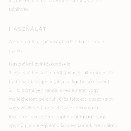
legfrissebb listája a termék csomagolásán
található.
HASZNÁLAT
A rutin utolsó lépéseként vidd fel az arcra és
nyakra.
Használati óvintézkedések:
1. Az első használat előtt javasolt allergiatesztet
(folttesztet) végezni (pl. az alkar belső részén).
2. Ha bármilyen rendellenes tünetet vagy
mellékhatást, például vörös foltokat, duzzanatot
vagy viszketést tapasztalsz az alkalmazási
területen a közvetlen napfény hatására, vagy
spontán jelenségként a kozmetikumok használata