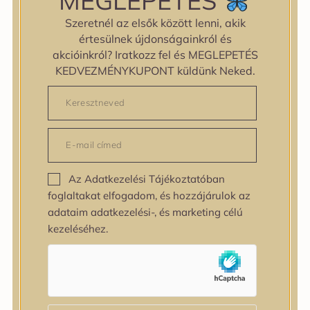
MEGLEPETÉS
Hidratál, de nem nehezít
Szeretnél az elsők között lenni, akik
Támogatja az egyenletesebb bőrtónust
értesülnek újdonságainkról és
Könnyű, gyorsan felszívódó krém
akcióinkról? Iratkozz fel és MEGLEPETÉS
KEDVEZMÉNYKUPONT küldünk Neked.
?‍? Kinek ajánljuk?
Érzékeny bőrre
Kombinált bőrre
Kipirosodásra hajlamos bőrre
Vízhiányos bőrre
Az Adatkezelési Tájékoztatóban
foglaltakat elfogadom, és hozzájárulok az
? Használat
adataim adatkezelési-, és marketing célú
kezeléséhez.
A rutin utolsó lépéseként vidd fel az arcra és
nyakra.
? Miért szeretjük?