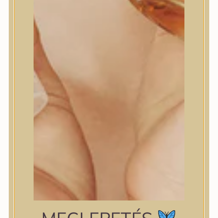
Centella TECA™ komplex
Niacinamide
– bőrtónus-egységesítés
Ectoin
– sejtvédelem, hidratálás
Beta-Glucan
– nyugtatás
Panthenol
– regenerálás
Ceramide NP
– barrier erősítés
Jojoba Oil
– könnyű táplálás
Ferulic Acid
– antioxidáns védelem
Peptidek (Palmitoyl Tripeptide-5)
– bőr
rugalmasság támogatása
Mit tud?
Nyugtatja az irritált bőrt
Segít erősíteni a bőrbarriert