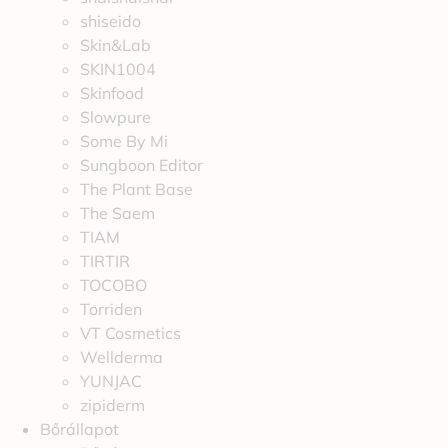
shiseido
Skin&Lab
SKIN1004
Skinfood
Slowpure
Some By Mi
Sungboon Editor
The Plant Base
The Saem
TIAM
TIRTIR
TOCOBO
Torriden
VT Cosmetics
Wellderma
YUNJAC
zipiderm
Bőrállapot