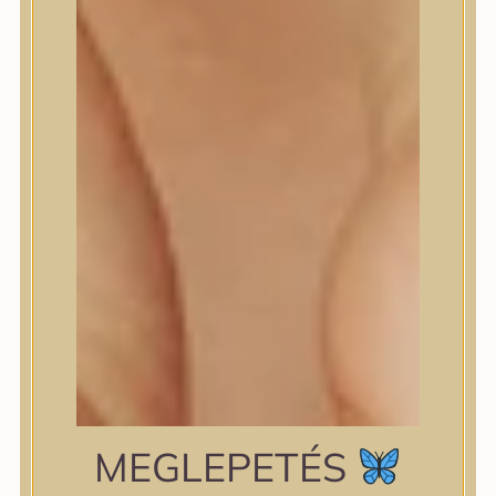
shiseido
Skin&Lab
SKIN1004
Skinfood
Slowpure
Some By Mi
Sungboon Editor
The Plant Base
The Saem
TIAM
TIRTIR
TOCOBO
Torriden
VT Cosmetics
Wellderma
YUNJAC
zipiderm
MEGLEPETÉS
Bőrállapot
Bőrállapot