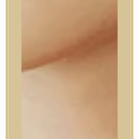
Dr.Melaxin
Dr.nineteen
Dr.Reju-All
Elizavecca
EQQUALBERRY
Esthetic House
Etude
Farm stay
Fraijour
Frudia
fwee
Goodal
GROWUS
HaruHaru Wonder
Heimish
HEVEBLUE
House of Dohwa
House of Hur
I Dew Care