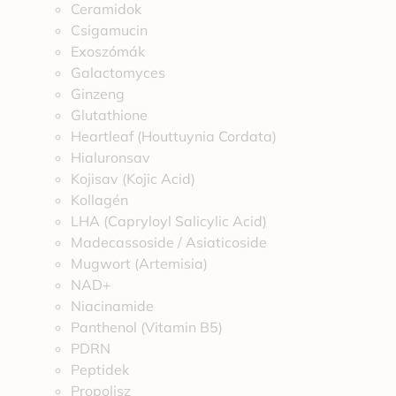
Ceramidok
Csigamucin
Exoszómák
Galactomyces
Ginzeng
Glutathione
Heartleaf (Houttuynia Cordata)
Hialuronsav
Kojisav (Kojic Acid)
Kollagén
LHA (Capryloyl Salicylic Acid)
Madecassoside / Asiaticoside
Mugwort (Artemisia)
NAD+
Niacinamide
Panthenol (Vitamin B5)
PDRN
Peptidek
Propolisz