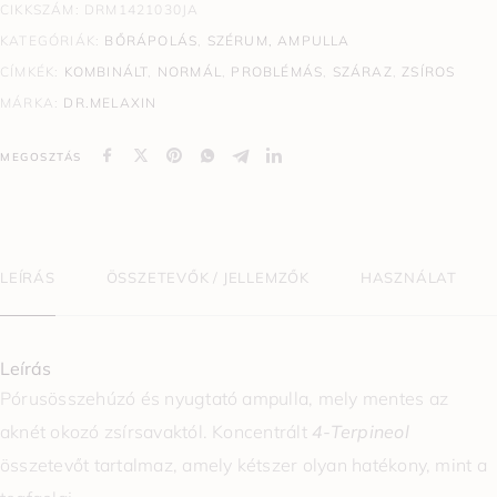
CIKKSZÁM:
DRM1421030JA
KATEGÓRIÁK:
BŐRÁPOLÁS
,
SZÉRUM, AMPULLA
CÍMKÉK:
KOMBINÁLT
,
NORMÁL
,
PROBLÉMÁS
,
SZÁRAZ
,
ZSÍROS
MÁRKA:
DR.MELAXIN
MEGOSZTÁS
LEÍRÁS
ÖSSZETEVŐK / JELLEMZŐK
HASZNÁLAT
Leírás
Pórusösszehúzó és nyugtató ampulla, mely mentes az
aknét okozó zsírsavaktól. Koncentrált
4-Terpineol
összetevőt tartalmaz, amely kétszer olyan hatékony, mint a