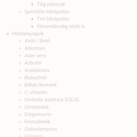
Tág pórusok
Speciális bőrápolás
Tini bőrápolás
Várandósság alatt is
Hatóanyagok
AHA / BHA
Allantoin
Aloe vera
Arbutin
Azelainsav
Bakuchiol
Bifida ferment
C-vitamin
Centella Asiatica (CICA)
Ceramidok
Csigamucin
Exoszómák
Galactomyces
Ginzeng