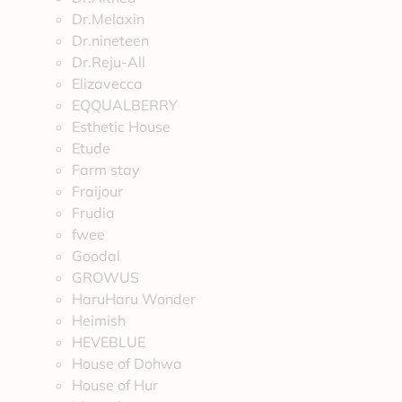
Dr.Melaxin
Dr.nineteen
Dr.Reju-All
Elizavecca
EQQUALBERRY
Esthetic House
Etude
Farm stay
Fraijour
Frudia
fwee
Goodal
GROWUS
HaruHaru Wonder
Heimish
HEVEBLUE
House of Dohwa
House of Hur