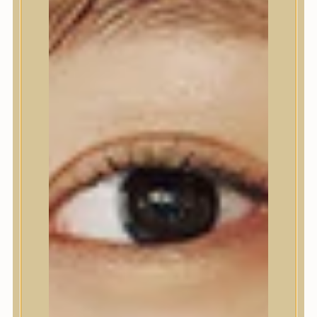
Testápolás
Tusfürdő
Testradír és hámlasztó
Kézápolás
Lábápolás
Hajápolás
Hajápolás
Hajápoló eszközök
Sampon
Hajpakolás / Kondícionáló
Hajápoló ampulla
Hajápoló esszencia
Hajolaj
Fejbőrápolás
Makeup
Makeup
Korrektor
Fixáló
Pirosító, bronzosító