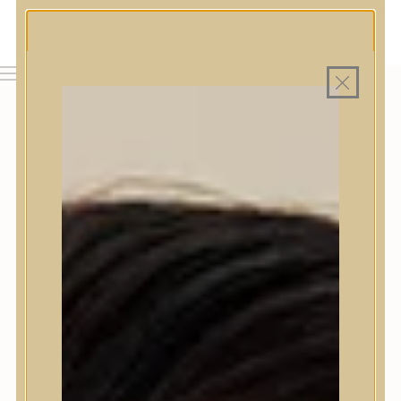
MAGYAR WEBÁRUHÁZ
MINDEN TERMÉK SAJÁT HAZAI RAKTÁRON
INGYENES SZÁLLÍTÁS 19.999 FT FELETT MAGYARORSZÁGRA