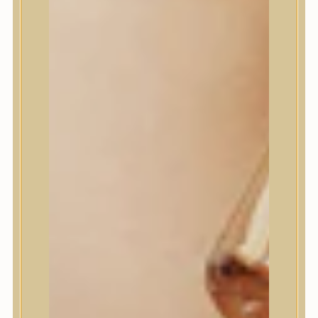
I’m From
id PLACOSMETICS
ilso
Isntree
iUNIK
Javin de Seoul
JULYME
Jumiso
K-SECRET
Kaine
KLAVUU
La’dor
LalaRecipe
Ma:nyo Factory
Máry & May
Masil
Medi-Peel
medicube