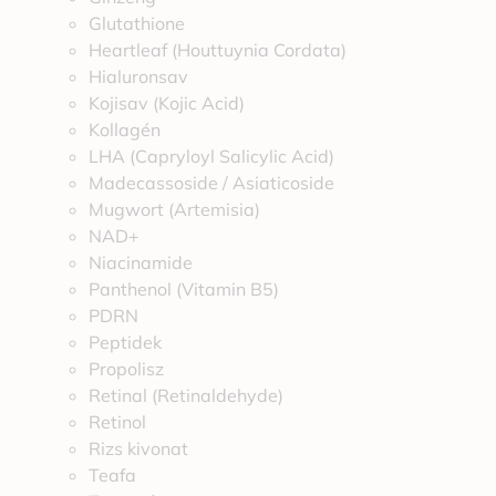
Glutathione
Heartleaf (Houttuynia Cordata)
Hialuronsav
Kojisav (Kojic Acid)
Kollagén
LHA (Capryloyl Salicylic Acid)
Madecassoside / Asiaticoside
Mugwort (Artemisia)
NAD+
Niacinamide
Panthenol (Vitamin B5)
PDRN
Peptidek
Propolisz
Retinal (Retinaldehyde)
Retinol
Rizs kivonat
Teafa