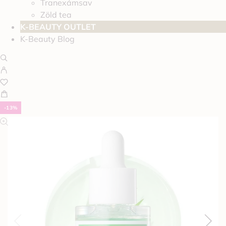
Tranexámsav
Zöld tea
K-BEAUTY OUTLET
K-Beauty Blog
-13%