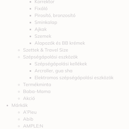
Korrektor
Fixáló
Pirosító, bronzosító
Sminkalap
Ajkak
Szemek
Alapozók és BB krémek
Szettek & Travel Size
Szépségápolási eszközök
Szépségápolási kellékek
Arcroller, gua sha
Elektromos szépségápolási eszközök
Termékminta
Baba-Mama
Akció
Márkák
A’Pieu
Abib
AMPLE:N