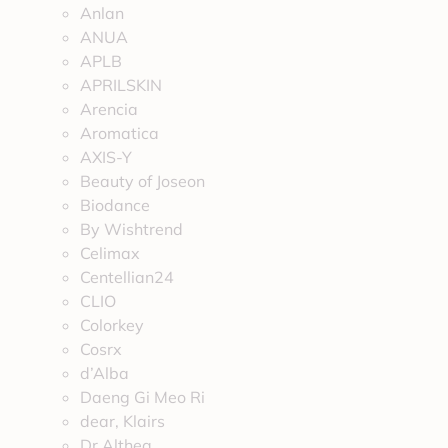
Anlan
ANUA
APLB
APRILSKIN
Arencia
Aromatica
AXIS-Y
Beauty of Joseon
Biodance
By Wishtrend
Celimax
Centellian24
CLIO
Colorkey
Cosrx
d’Alba
Daeng Gi Meo Ri
dear, Klairs
Dr.Althea