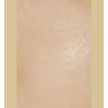
Sminkalap
Ajkak
Szemek
Alapozók és BB krémek
Szettek & Travel Size
Szépségápolási eszközök
Szépségápolási eszközök
Szépségápolási kellékek
Arcroller, gua sha
Elektromos szépségápolási eszközök
Termékminta
Baba-Mama
Akció
Márkák
Márkák
A’Pieu
Abib
AMPLE:N