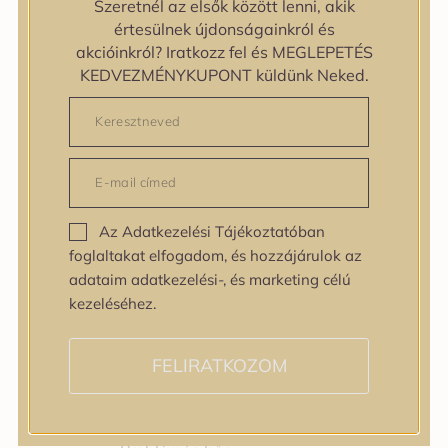
Szeretnél az elsők között lenni, akik
Bőrtípus
értesülnek újdonságainkról és
Bőrtípus
akcióinkról? Iratkozz fel és MEGLEPETÉS
Kombinált
KEDVEZMÉNYKUPONT küldünk Neked.
Normál
Száraz
Zsíros
Bőrprobléma
Bőrprobléma
Bőrpír
Az Adatkezelési Tájékoztatóban
Dehidratált bőr
foglaltakat elfogadom, és hozzájárulok az
Egyenetlen bőrtextúra
adataim adatkezelési-, és marketing célú
Egyenetlen tónus
kezeléséhez.
Érett bőr
Érzékeny bőr
Fakóság
FELIRATKOZOM
Feszességvesztés
Irritáció
Pigmentfoltok