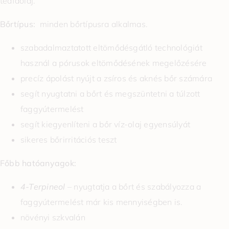
teafaolaj.
Bőrtípus:
minden bőrtípusra alkalmas.
szabadalmaztatott eltömődésgátló technológiát
használ a pórusok eltömődésének megelőzésére
precíz ápolást nyújt a zsíros és aknés bőr számára
segít nyugtatni a bőrt és megszüntetni a túlzott
faggyútermelést
segít kiegyenlíteni a bőr víz-olaj egyensúlyát
sikeres bőrirritációs teszt
Főbb hatóanyagok:
4-Terpineol
– nyugtatja a bőrt és szabályozza a
faggyútermelést már kis mennyiségben is.
növényi szkvalán