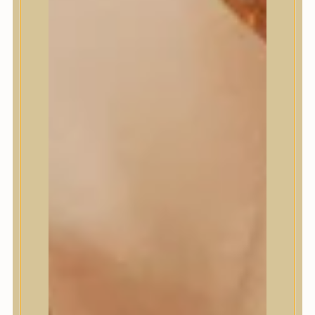
Meditherapy
Missha
Mixsoon
Mizon
Nature Republic
Neogen Dermalogy
Nine Less
Numbuzin
OOTD
Orien
Peripera
PESTLO
plu
PURCELL
Purito Seoul
Pyunkang Yul
Romand
Round Lab
shaishaishai