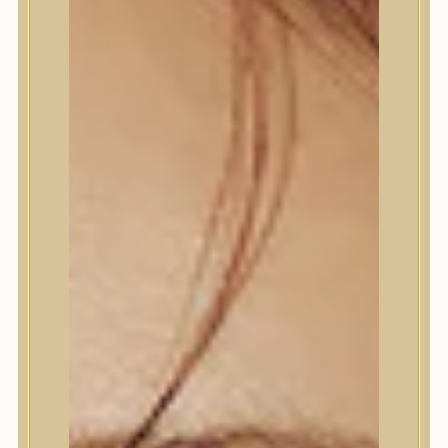
Bőrápolás
Bőrápolás
Arctisztító
Hámlasztó
Tonik, Tonerpárna, Arcpermet
Esszencia
Szérum, ampulla
Fátyolmaszk, maszk
Szemkörnyékápoló
Szemkörnyékápoló
Szempillaszérum
Arckrém, hidratáló krém
Fényvédelem
Éjszakai bőrápolás
Testápolás
Testápolás
Nyak- és dekoltázs
Ajakápolás
Testápolás