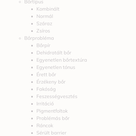
Bőrtípus
Kombinált
Normál
Száraz
Zsíros
Bőrprobléma
Bőrpír
Dehidratált bőr
Egyenetlen bőrtextúra
Egyenetlen tónus
Érett bőr
Érzékeny bőr
Fakóság
Feszességvesztés
Irritáció
Pigmentfoltok
Problémás bőr
Ráncok
Sérült barrier