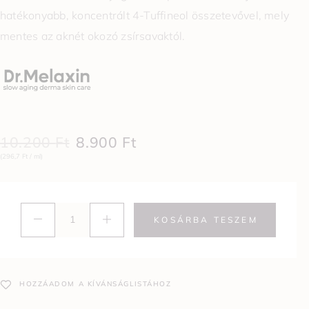
hatékonyabb, koncentrált 4-Tuffineol összetevővel, mely
mentes az aknét okozó zsírsavaktól.
10.200
Ft
8.900
Ft
(296,7 Ft / ml)
KOSÁRBA TESZEM
HOZZÁADOM A KÍVÁNSÁGLISTÁHOZ