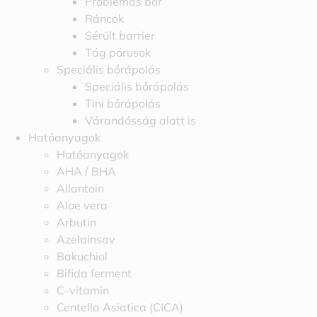
Problémás bőr
Ráncok
Sérült barrier
Tág pórusok
Speciális bőrápolás
Speciális bőrápolás
Tini bőrápolás
Várandósság alatt is
Hatóanyagok
Hatóanyagok
AHA / BHA
Allantoin
Aloe vera
Arbutin
Azelainsav
Bakuchiol
Bifida ferment
C-vitamin
Centella Asiatica (CICA)