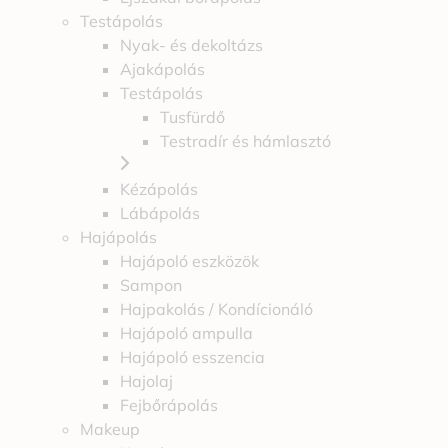
Testápolás
Nyak- és dekoltázs
Ajakápolás
Testápolás
Tusfürdő
Testradír és hámlasztó
Kézápolás
Lábápolás
Hajápolás
Hajápoló eszközök
Sampon
Hajpakolás / Kondícionáló
Hajápoló ampulla
Hajápoló esszencia
Hajolaj
Fejbőrápolás
Makeup