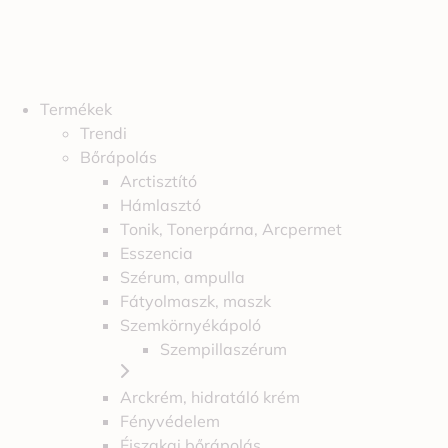
Termékek
Trendi
Bőrápolás
Arctisztító
Hámlasztó
Tonik, Tonerpárna, Arcpermet
Esszencia
Szérum, ampulla
Fátyolmaszk, maszk
Szemkörnyékápoló
Szempillaszérum
Arckrém, hidratáló krém
Fényvédelem
Éjszakai bőrápolás