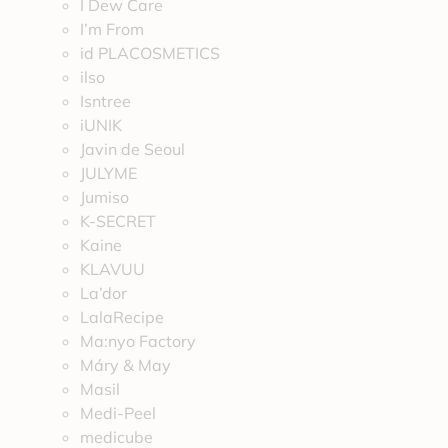
I Dew Care
I’m From
id PLACOSMETICS
ilso
Isntree
iUNIK
Javin de Seoul
JULYME
Jumiso
K-SECRET
Kaine
KLAVUU
La’dor
LalaRecipe
Ma:nyo Factory
Máry & May
Masil
Medi-Peel
medicube