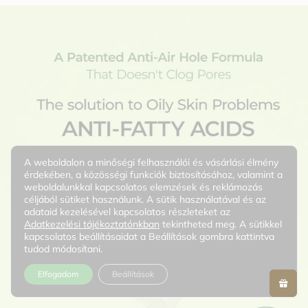
A weboldalon a minőségi felhasználói és vásárlási élmény
érdekében, a közösségi funkciók biztosításához, valamint a
weboldalunkkal kapcsolatos elemzések és reklámozás
céljából sütiket használunk. A sütik használatával és az
adataid kezelésével kapcsolatos részleteket az
Adatkezelési tájékoztatónkban
tekintheted meg. A sütikkel
kapcsolatos beállításaidat a Beállítások gombra kattintva
tudod módosítani.
Elfogadom
Beállítások