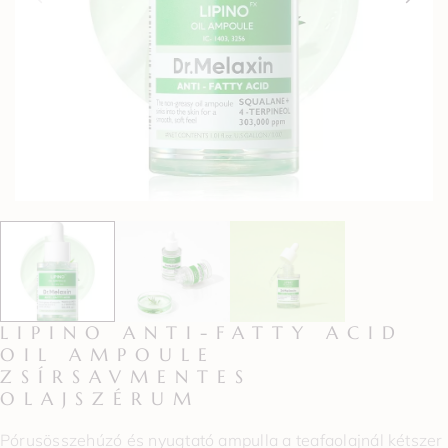
LIPINO ANTI-FATTY ACID
OIL AMPOULE
ZSÍRSAVMENTES
OLAJSZÉRUM
Pórusösszehúzó és nyugtató ampulla a teafaolajnál kétszer