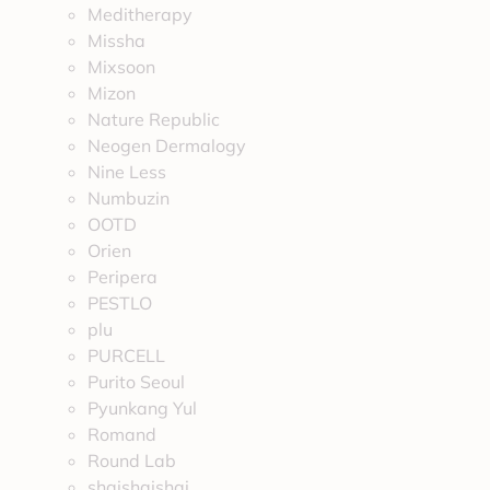
Meditherapy
Missha
Mixsoon
Mizon
Nature Republic
Neogen Dermalogy
Nine Less
Numbuzin
OOTD
Orien
Peripera
PESTLO
plu
PURCELL
Purito Seoul
Pyunkang Yul
Romand
Round Lab
shaishaishai