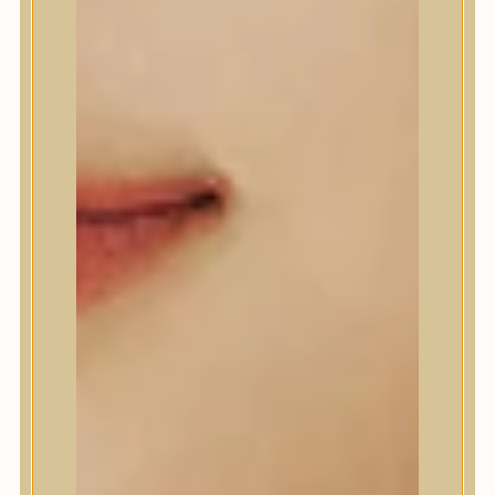
Anlan
ANUA
APLB
APRILSKIN
Arencia
Aromatica
AXIS-Y
Beauty of Joseon
Biodance
By Wishtrend
Celimax
Centellian24
CLIO
Colorkey
Cosrx
d’Alba
Daeng Gi Meo Ri
dear, Klairs
Dr.Althea