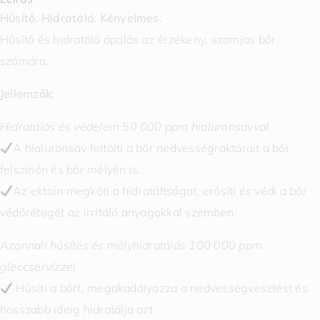
Hűsítő. Hidratáló. Kényelmes.
Hűsítő és hidratáló ápolás
az érzékeny, szomjas bőr
számára.
Jellemzők:
Hidratálás és védelem 50 000 ppm hialuronsavval
A hialuronsav feltölti a bőr nedvességraktárait a bőr
felszínén és bőr mélyén is.
Az ektoin megköti a hidratáltságot, erősíti és védi a bőr
védőrétegét az irritáló anyagokkal szemben.
Azonnali hűsítés és mélyhidratálás 100 000 ppm
gleccservízzel
Hűsíti a bőrt, megakadályozza a nedvességvesztést és
hosszabb ideig hidratálja azt