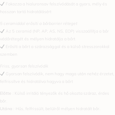
Fokozza a hialuronsav felszívódását a gyors, mély és
hosszan tartó hidratálásért
5 ceramiddal erősíti a bőrbarrier réteget
Az 5 ceramid (NP, AP, AS, NS, EOP) visszaállítja a bőr
védőrétegét és mélyen hidratálja a bőrt
Erősíti a bőrt a szárazsággal és a külső stresszorokkal
szemben
Friss, gyorsan felszívódik
Gyorsan felszívódik, nem hagy maga után nehéz érzetet,
felfrissítve és hidratálva hagyva a bőrt
Előtte
: Külső irritáló tényezők és hő okozta száraz, érdes
bőr.
Utána
: Hűs, felfrissült, belülről mélyen hidratált bőr.