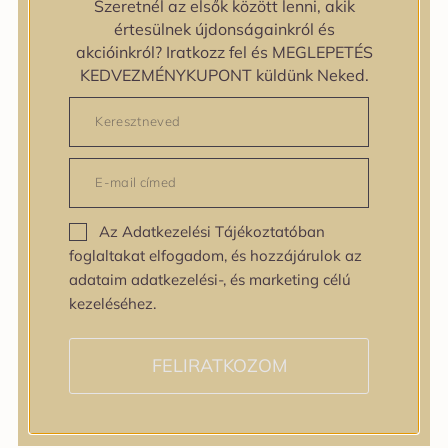
Szeretnél az elsők között lenni, akik
Egyenetlen bőrtextúra
értesülnek újdonságainkról és
Egyenetlen tónus
akcióinkról? Iratkozz fel és MEGLEPETÉS
Érett bőr
KEDVEZMÉNYKUPONT küldünk Neked.
Érzékeny bőr
Fakóság
Feszességvesztés
Irritáció
Pigmentfoltok
Problémás bőr
Az Adatkezelési Tájékoztatóban
Ráncok
foglaltakat elfogadom, és hozzájárulok az
Sérült barrier
adataim adatkezelési-, és marketing célú
Tág pórusok
kezeléséhez.
Speciális bőrápolás
Tini bőrápolás
Várandósság alatt is
FELIRATKOZOM
Hatóanyagok
AHA / BHA
Allantoin