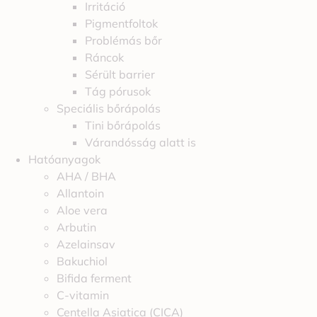
Irritáció
Pigmentfoltok
Problémás bőr
Ráncok
Sérült barrier
Tág pórusok
Speciális bőrápolás
Tini bőrápolás
Várandósság alatt is
Hatóanyagok
AHA / BHA
Allantoin
Aloe vera
Arbutin
Azelainsav
Bakuchiol
Bifida ferment
C-vitamin
Centella Asiatica (CICA)