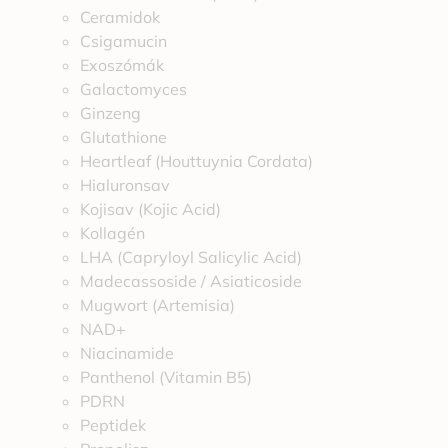
Ceramidok
Csigamucin
Exoszómák
Galactomyces
Ginzeng
Glutathione
Heartleaf (Houttuynia Cordata)
Hialuronsav
Kojisav (Kojic Acid)
Kollagén
LHA (Capryloyl Salicylic Acid)
Madecassoside / Asiaticoside
Mugwort (Artemisia)
NAD+
Niacinamide
Panthenol (Vitamin B5)
PDRN
Peptidek