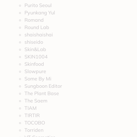
Purito Seoul
Pyunkang Yul
Romand
Round Lab
shaishaishai
shiseido
Skin&Lab
SKIN1004
Skinfood
Slowpure
Some By Mi
Sungboon Editor
The Plant Base
The Saem
TIAM
TIRTIR
TOCOBO
Torriden