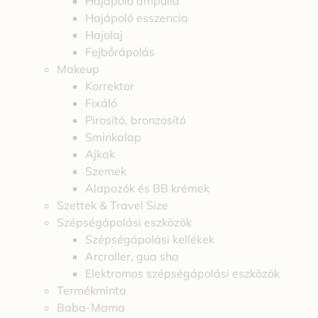
Hajápoló ampulla
Hajápoló esszencia
Hajolaj
Fejbőrápolás
Makeup
Korrektor
Fixáló
Pirosító, bronzosító
Sminkalap
Ajkak
Szemek
Alapozók és BB krémek
Szettek & Travel Size
Szépségápolási eszközök
Szépségápolási kellékek
Arcroller, gua sha
Elektromos szépségápolási eszközök
Termékminta
Baba-Mama