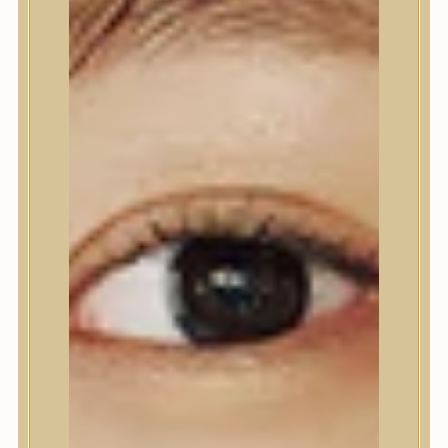
Kézápolás
Lábápolás
Hajápolás
Hajápoló eszközök
Sampon
Hajpakolás / Kondícionáló
Hajápoló ampulla
Hajápoló esszencia
Hajolaj
Fejbőrápolás
Makeup
Korrektor
Fixáló
Pirosító, bronzosító
Sminkalap
Ajkak
Szemek
Alapozók és BB krémek
Szettek & Travel Size