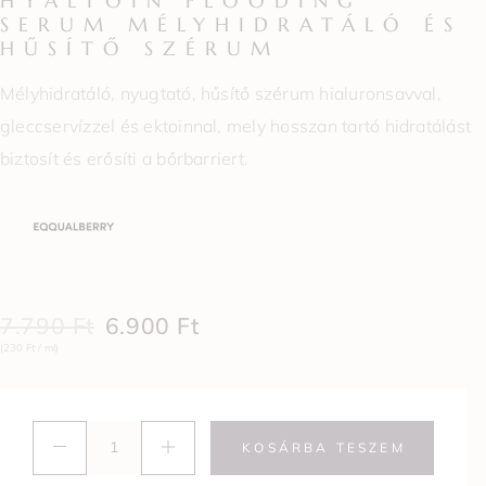
HYALTOIN FLOODING
SERUM MÉLYHIDRATÁLÓ ÉS
HŰSÍTŐ SZÉRUM
Mélyhidratáló, nyugtató, hűsítő szérum hialuronsavval,
gleccservízzel és ektoinnal, mely hosszan tartó hidratálást
biztosít és erősíti a bőrbarriert.
7.790
Ft
6.900
Ft
(230 Ft / ml)
KOSÁRBA TESZEM