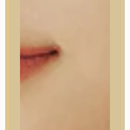
Beauty of Joseon
Biodance
By Wishtrend
Celimax
Centellian24
CLIO
Colorkey
Cosrx
d’Alba
Daeng Gi Meo Ri
dear, Klairs
Dr.Althea
Dr.Melaxin
Dr.nineteen
Dr.Reju-All
Elizavecca
EQQUALBERRY
Esthetic House
Etude