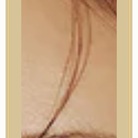
Trendi
Bőrápolás
Arctisztító
Hámlasztó
Tonik, Tonerpárna, Arcpermet
Esszencia
Szérum, ampulla
Fátyolmaszk, maszk
Szemkörnyékápoló
Szempillaszérum
Arckrém, hidratáló krém
Fényvédelem
Éjszakai bőrápolás
Testápolás
Nyak- és dekoltázs
Ajakápolás
Testápolás
Tusfürdő
Testradír és hámlasztó