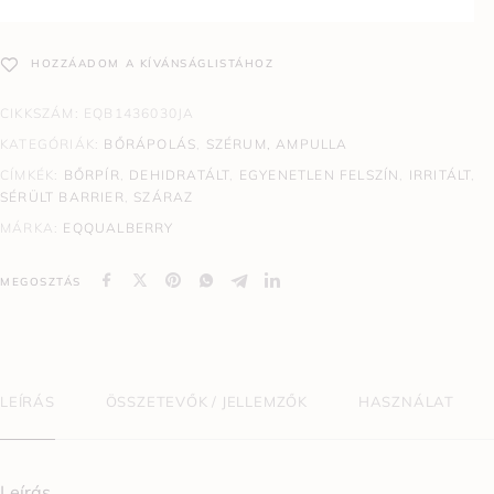
HOZZÁADOM A KÍVÁNSÁGLISTÁHOZ
CIKKSZÁM:
EQB1436030JA
KATEGÓRIÁK:
BŐRÁPOLÁS
,
SZÉRUM, AMPULLA
CÍMKÉK:
BŐRPÍR
,
DEHIDRATÁLT
,
EGYENETLEN FELSZÍN
,
IRRITÁLT
,
SÉRÜLT BARRIER
,
SZÁRAZ
MÁRKA:
EQQUALBERRY
MEGOSZTÁS
LEÍRÁS
ÖSSZETEVŐK / JELLEMZŐK
HASZNÁLAT
Leírás