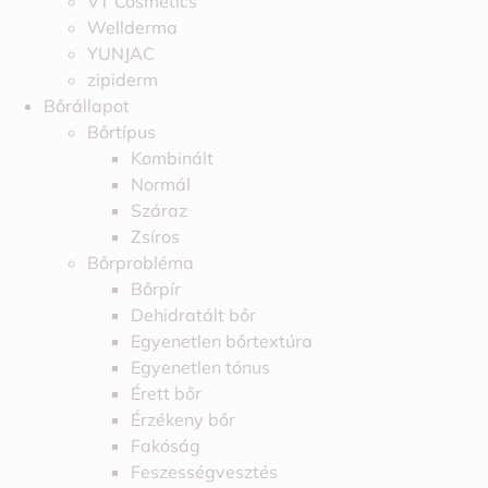
VT Cosmetics
Wellderma
YUNJAC
zipiderm
Bőrállapot
Bőrtípus
Kombinált
Normál
Száraz
Zsíros
Bőrprobléma
Bőrpír
Dehidratált bőr
Egyenetlen bőrtextúra
Egyenetlen tónus
Érett bőr
Érzékeny bőr
Fakóság
Feszességvesztés