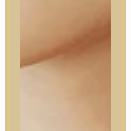
Farm stay
Fraijour
Frudia
fwee
Goodal
GROWUS
HaruHaru Wonder
Heimish
HEVEBLUE
House of Dohwa
House of Hur
I Dew Care
I’m From
id PLACOSMETICS
ilso
Isntree
iUNIK
Javin de Seoul
JULYME