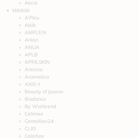
Akció
Márkák
A’Pieu
Abib
AMPLE:N
Anlan
ANUA
APLB
APRILSKIN
Arencia
Aromatica
AXIS-Y
Beauty of Joseon
Biodance
By Wishtrend
Celimax
Centellian24
CLIO
Colorkey