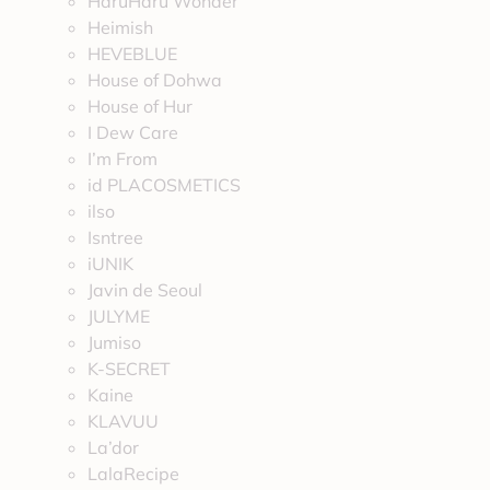
HaruHaru Wonder
Heimish
HEVEBLUE
House of Dohwa
House of Hur
I Dew Care
I’m From
id PLACOSMETICS
ilso
Isntree
iUNIK
Javin de Seoul
JULYME
Jumiso
K-SECRET
Kaine
KLAVUU
La’dor
LalaRecipe