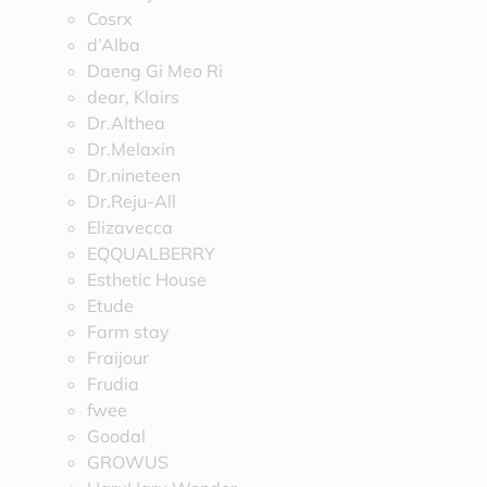
Cosrx
d’Alba
Daeng Gi Meo Ri
dear, Klairs
Dr.Althea
Dr.Melaxin
Dr.nineteen
Dr.Reju-All
Elizavecca
EQQUALBERRY
Esthetic House
Etude
Farm stay
Fraijour
Frudia
fwee
Goodal
GROWUS