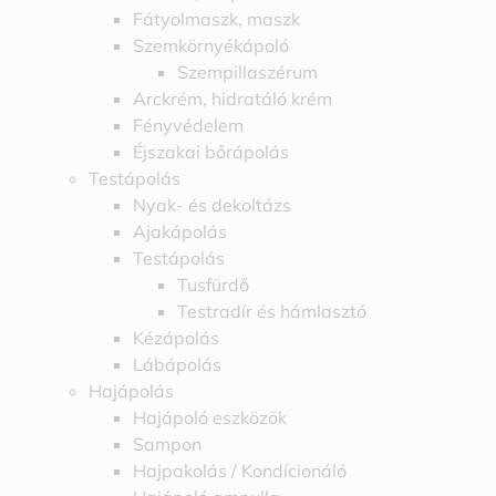
Fátyolmaszk, maszk
Szemkörnyékápoló
Szempillaszérum
Arckrém, hidratáló krém
Fényvédelem
Éjszakai bőrápolás
Testápolás
Nyak- és dekoltázs
Ajakápolás
Testápolás
Tusfürdő
Testradír és hámlasztó
Kézápolás
Lábápolás
Hajápolás
Hajápoló eszközök
Sampon
Hajpakolás / Kondícionáló