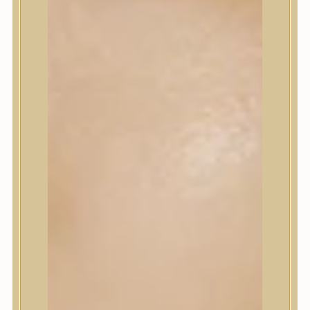
Szépségápolási eszközök
Szépségápolási kellékek
Arcroller, gua sha
Elektromos szépségápolási eszközök
Termékminta
Baba-Mama
Akció
Márkák
A’Pieu
Abib
AMPLE:N
Anlan
ANUA
APLB
APRILSKIN
Arencia
Aromatica
AXIS-Y