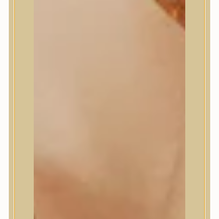
Numbuzin
OOTD
Orien
Peripera
PESTLO
plu
PURCELL
Purito Seoul
Pyunkang Yul
Romand
Round Lab
shaishaishai
shiseido
Skin&Lab
SKIN1004
Skinfood
Slowpure
Some By Mi
Sungboon Editor