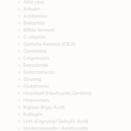
Aloe vera
Arbutin
Azelainsav
Bakuchiol
Bifida ferment
C-vitamin
Centella Asiatica (CICA)
Ceramidok
Csigamucin
Exoszómák
Galactomyces
Ginzeng
Glutathione
Heartleaf (Houttuynia Cordata)
Hialuronsav
Kojisav (Kojic Acid)
Kollagén
LHA (Capryloyl Salicylic Acid)
Madecassoside / Asiaticoside