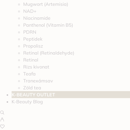
Mugwort (Artemisia)
NAD+
Niacinamide
Panthenol (Vitamin B5)
PDRN
Peptidek
Propolisz
Retinal (Retinaldehyde)
Retinol
Rizs kivonat
Teafa
Tranexámsav
Zöld tea
K-BEAUTY OUTLET
K-Beauty Blog