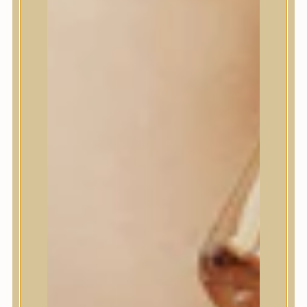
Jumiso
K-SECRET
Kaine
KLAVUU
La’dor
LalaRecipe
Ma:nyo Factory
Máry & May
Masil
Medi-Peel
medicube
Meditherapy
Missha
Mixsoon
Mizon
Nature Republic
Neogen Dermalogy
Nine Less