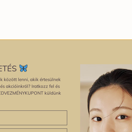
ETÉS
k között lenni, akik értesülnek
s akcióinkról? Iratkozz fel és
EDVEZMÉNYKUPONT küldünk