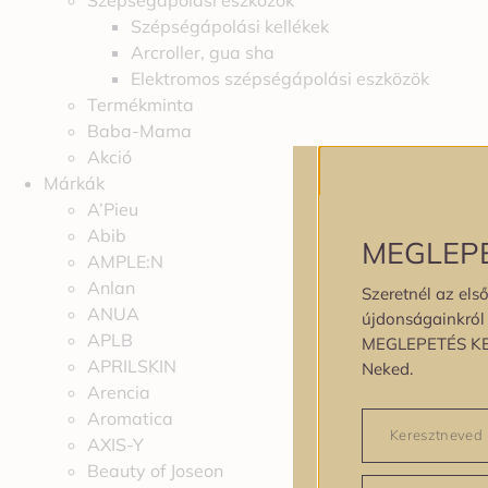
Szépségápolási eszközök
Szépségápolási kellékek
Arcroller, gua sha
Elektromos szépségápolási eszközök
Termékminta
Baba-Mama
Akció
Márkák
A’Pieu
Abib
MEGLEP
AMPLE:N
Anlan
Szeretnél az első
ANUA
újdonságainkról é
APLB
MEGLEPETÉS K
APRILSKIN
Neked.
Arencia
Aromatica
AXIS-Y
Beauty of Joseon