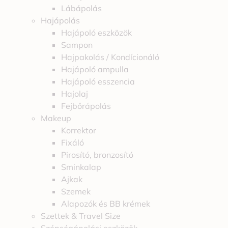
Lábápolás
Hajápolás
Hajápoló eszközök
Sampon
Hajpakolás / Kondícionáló
Hajápoló ampulla
Hajápoló esszencia
Hajolaj
Fejbőrápolás
Makeup
Korrektor
Fixáló
Pirosító, bronzosító
Sminkalap
Ajkak
Szemek
Alapozók és BB krémek
Szettek & Travel Size