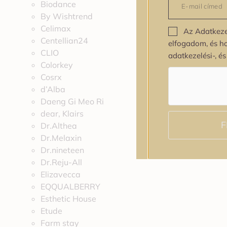
Biodance
By Wishtrend
Celimax
Az Adatkeze
Centellian24
elfogadom, és h
CLIO
adatkezelési-, é
Colorkey
Cosrx
d’Alba
Daeng Gi Meo Ri
dear, Klairs
F
Dr.Althea
Dr.Melaxin
Dr.nineteen
Dr.Reju-All
Elizavecca
EQQUALBERRY
Esthetic House
Etude
Farm stay