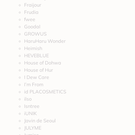
Fraijour
Frudia
fwee
Goodal
GROWUS
HaruHaru Wonder
Heimish
HEVEBLUE
House of Dohwa
House of Hur
I Dew Care
I’m From
id PLACOSMETICS
ilso
Isntree
iUNIK
Javin de Seoul
JULYME