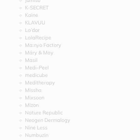
Jumiso
K-SECRET
Kaine
KLAVUU
La’dor
LalaRecipe
Ma:nyo Factory
Máry & May
Masil
Medi-Peel
medicube
Meditherapy
Missha
Mixsoon
Mizon
Nature Republic
Neogen Dermalogy
Nine Less
Numbuzin