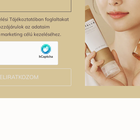
lési Tájékoztatóban foglaltakat
ozzájárulok az adataim
s marketing célú kezeléséhez.
ELIRATKOZOM