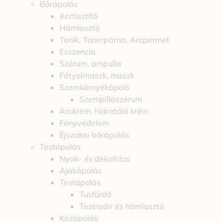
Bőrápolás
Arctisztító
Hámlasztó
Tonik, Tonerpárna, Arcpermet
Esszencia
Szérum, ampulla
Fátyolmaszk, maszk
Szemkörnyékápoló
Szempillaszérum
Arckrém, hidratáló krém
Fényvédelem
Éjszakai bőrápolás
Testápolás
Nyak- és dekoltázs
Ajakápolás
Testápolás
Tusfürdő
Testradír és hámlasztó
Kézápolás