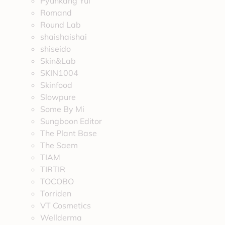
Pyunkang Yul
Romand
Round Lab
shaishaishai
shiseido
Skin&Lab
SKIN1004
Skinfood
Slowpure
Some By Mi
Sungboon Editor
The Plant Base
The Saem
TIAM
TIRTIR
TOCOBO
Torriden
VT Cosmetics
Wellderma