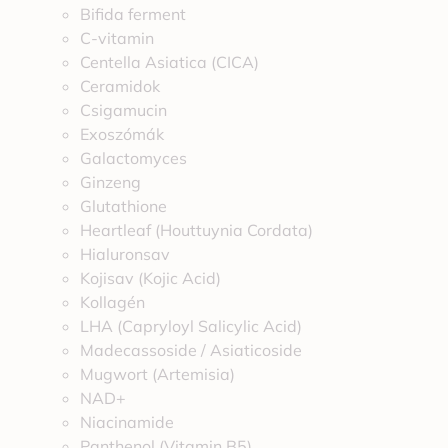
Bifida ferment
C-vitamin
Centella Asiatica (CICA)
Ceramidok
Csigamucin
Exoszómák
Galactomyces
Ginzeng
Glutathione
Heartleaf (Houttuynia Cordata)
Hialuronsav
Kojisav (Kojic Acid)
Kollagén
LHA (Capryloyl Salicylic Acid)
Madecassoside / Asiaticoside
Mugwort (Artemisia)
NAD+
Niacinamide
Panthenol (Vitamin B5)