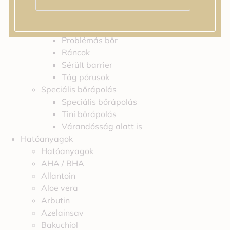
Feszességvesztés
Irritáció
Pigmentfoltok
Problémás bőr
Ráncok
Sérült barrier
Tág pórusok
Speciális bőrápolás
Speciális bőrápolás
Tini bőrápolás
Várandósság alatt is
Hatóanyagok
Hatóanyagok
AHA / BHA
Allantoin
Aloe vera
Arbutin
Azelainsav
Bakuchiol