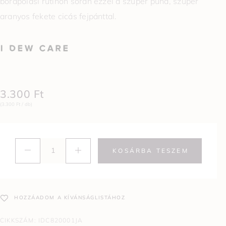
bőrápolási rutinon során ezzel a szuper puha, szuper
aranyos fekete cicás fejpánttal.
3.300
Ft
(3.300 Ft / db)
KOSÁRBA TESZEM
HOZZÁADOM A KÍVÁNSÁGLISTÁHOZ
CIKKSZÁM:
IDC820001JA