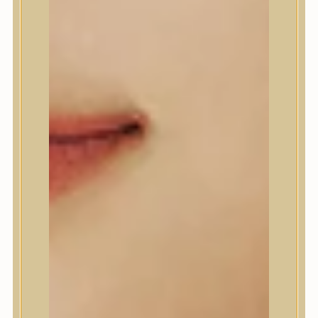
A’Pieu
Abib
AMPLE:N
Anlan
ANUA
APLB
APRILSKIN
Arencia
Aromatica
AXIS-Y
Beauty of Joseon
Biodance
By Wishtrend
Celimax
Centellian24
CLIO
Colorkey
Cosrx
d’Alba