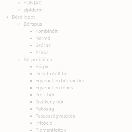
YUNJAC
zipiderm
Bőrállapot
Bőrtípus
Kombinált
Normál
Száraz
Zsíros
Bőrprobléma
Bőrpír
Dehidratált bőr
Egyenetlen bőrtextúra
Egyenetlen tónus
Érett bőr
Érzékeny bőr
Fakóság
Feszességvesztés
Irritáció
Pigmentfoltok