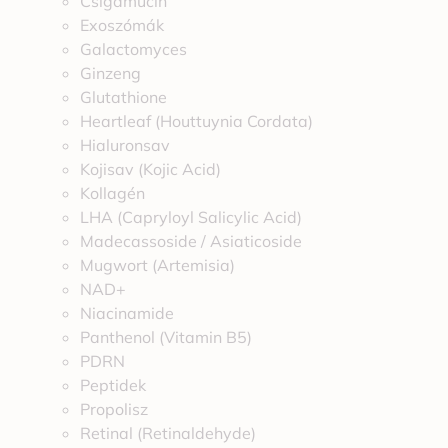
Csigamucin
Exoszómák
Galactomyces
Ginzeng
Glutathione
Heartleaf (Houttuynia Cordata)
Hialuronsav
Kojisav (Kojic Acid)
Kollagén
LHA (Capryloyl Salicylic Acid)
Madecassoside / Asiaticoside
Mugwort (Artemisia)
NAD+
Niacinamide
Panthenol (Vitamin B5)
PDRN
Peptidek
Propolisz
Retinal (Retinaldehyde)