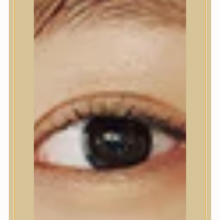
Nyak- és dekoltázs
Ajakápolás
Testápolás
Testápolás
Tusfürdő
Testradír és hámlasztó
Kézápolás
Lábápolás
Hajápolás
Hajápolás
Hajápoló eszközök
Sampon
Hajpakolás / Kondícionáló
Hajápoló ampulla
Hajápoló esszencia
Hajolaj
Fejbőrápolás
Makeup
Makeup