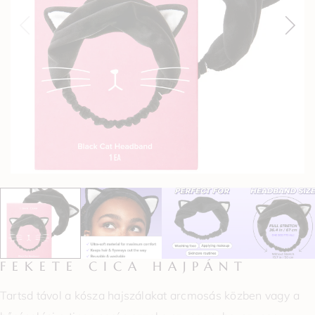
FEKETE CICA HAJPÁNT
Tartsd távol a kósza hajszálakat arcmosás közben vagy a