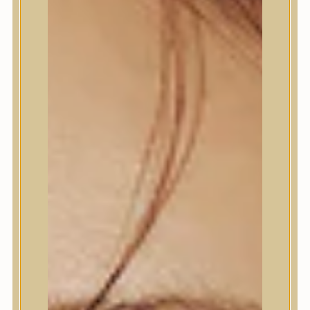
Termékek
Termékek
Trendi
Bőrápolás
Bőrápolás
Arctisztító
Hámlasztó
Tonik, Tonerpárna, Arcpermet
Esszencia
Szérum, ampulla
Fátyolmaszk, maszk
Szemkörnyékápoló
Szemkörnyékápoló
Szempillaszérum
Arckrém, hidratáló krém
Fényvédelem
Éjszakai bőrápolás
Testápolás
Testápolás