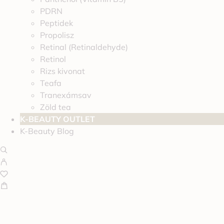
PDRN
Peptidek
Propolisz
Retinal (Retinaldehyde)
Retinol
Rizs kivonat
Teafa
Tranexámsav
Zöld tea
K-BEAUTY OUTLET
K-Beauty Blog