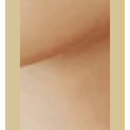
Daeng Gi Meo Ri
dear, Klairs
Dr.Althea
Dr.Melaxin
Dr.nineteen
Dr.Reju-All
Elizavecca
EQQUALBERRY
Esthetic House
Etude
Farm stay
Fraijour
Frudia
fwee
Goodal
GROWUS
HaruHaru Wonder
Heimish
HEVEBLUE