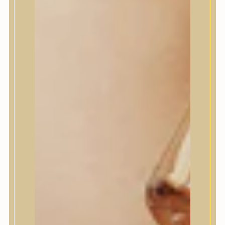
House of Dohwa
House of Hur
I Dew Care
I’m From
id PLACOSMETICS
ilso
Isntree
iUNIK
Javin de Seoul
JULYME
Jumiso
K-SECRET
Kaine
KLAVUU
La’dor
LalaRecipe
Ma:nyo Factory
Máry & May