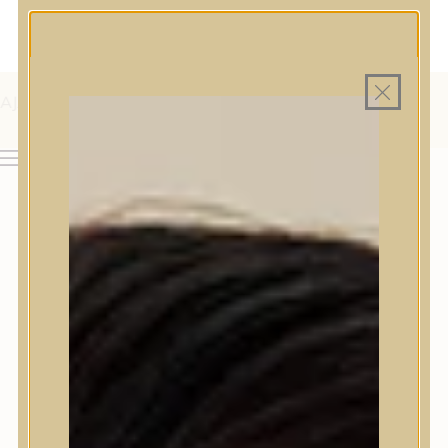
MAGYAR WEBÁRUHÁZ
MINDEN TERMÉK SAJÁT HAZAI RAKTÁRON
INGYENES SZÁLLÍTÁS 19.999 FT FELETT MAGYARORSZÁGRA
REGISZTRÁLJ FIÓKOT A LEVÁSÁROLHATÓ
HŰSÉGPONTOKÉRT, BÓNUSZOKÉRT,
KEDVEZMÉNYKUPONOKÉRT