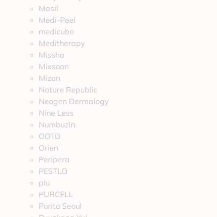
Masil
Medi-Peel
medicube
Meditherapy
Missha
Mixsoon
Mizon
Nature Republic
Neogen Dermalogy
Nine Less
Numbuzin
OOTD
Orien
Peripera
PESTLO
plu
PURCELL
Purito Seoul