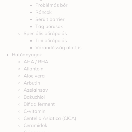
Problémás bőr
Ráncok
Sérült barrier
Tág pórusok
Speciális bőrápolás
Tini bőrápolás
Várandósság alatt is
Hatóanyagok
AHA / BHA
Allantoin
Aloe vera
Arbutin
Azelainsav
Bakuchiol
Bifida ferment
C-vitamin
Centella Asiatica (CICA)
Ceramidok