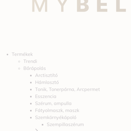
Termékek
Trendi
Bőrápolás
Arctisztító
Hámlasztó
Tonik, Tonerpárna, Arcpermet
Esszencia
Szérum, ampulla
Fátyolmaszk, maszk
Szemkörnyékápoló
Szempillaszérum