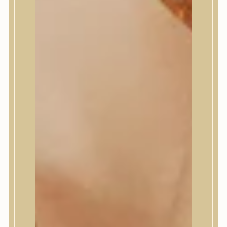
Masil
Medi-Peel
medicube
Meditherapy
Missha
Mixsoon
Mizon
Nature Republic
Neogen Dermalogy
Nine Less
Numbuzin
OOTD
Orien
Peripera
PESTLO
plu
PURCELL
Purito Seoul
Pyunkang Yul