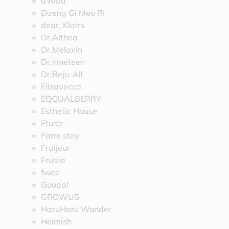
d’Alba
Daeng Gi Meo Ri
dear, Klairs
Dr.Althea
Dr.Melaxin
Dr.nineteen
Dr.Reju-All
Elizavecca
EQQUALBERRY
Esthetic House
Etude
Farm stay
Fraijour
Frudia
fwee
Goodal
GROWUS
HaruHaru Wonder
Heimish