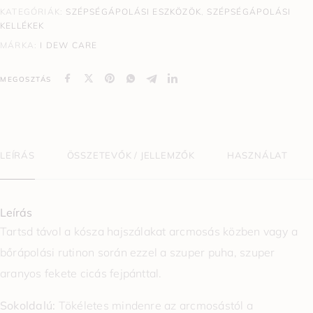
KATEGÓRIÁK:
SZÉPSÉGÁPOLÁSI ESZKÖZÖK
,
SZÉPSÉGÁPOLÁSI
KELLÉKEK
MÁRKA:
I DEW CARE
MEGOSZTÁS
LEÍRÁS
ÖSSZETEVŐK / JELLEMZŐK
HASZNÁLAT
Leírás
Tartsd távol a kósza hajszálakat arcmosás közben vagy a
bőrápolási rutinon során ezzel a szuper puha, szuper
aranyos fekete cicás fejpánttal.
Sokoldalú:
Tökéletes mindenre az arcmosástól a