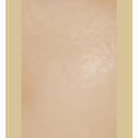
Korrektor
Fixáló
Pirosító, bronzosító
Sminkalap
Ajkak
Szemek
Alapozók és BB krémek
Szettek & Travel Size
Szépségápolási eszközök
Szépségápolási eszközök
Szépségápolási kellékek
Arcroller, gua sha
Elektromos szépségápolási eszközök
Termékminta
Baba-Mama
Akció
Márkák
Márkák