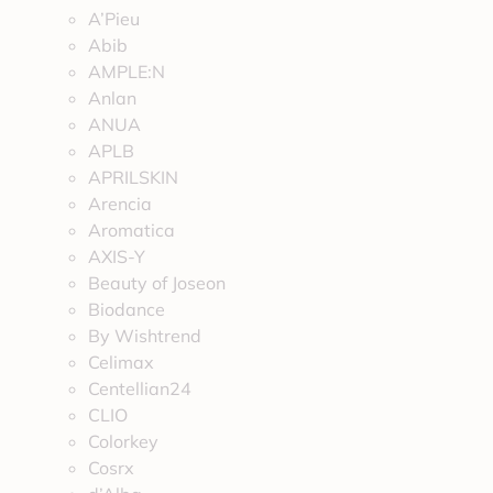
A’Pieu
Abib
AMPLE:N
Anlan
ANUA
APLB
APRILSKIN
Arencia
Aromatica
AXIS-Y
Beauty of Joseon
Biodance
By Wishtrend
Celimax
Centellian24
CLIO
Colorkey
Cosrx