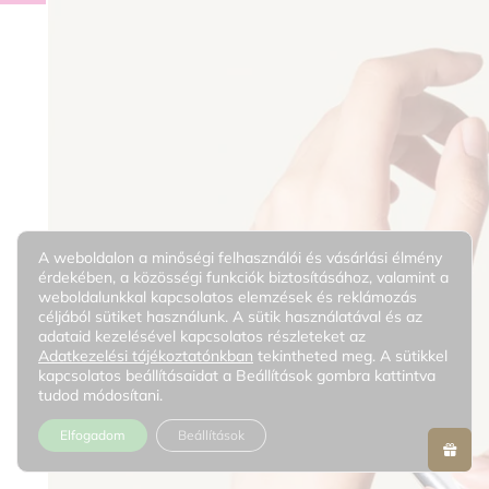
A weboldalon a minőségi felhasználói és vásárlási élmény
érdekében, a közösségi funkciók biztosításához, valamint a
weboldalunkkal kapcsolatos elemzések és reklámozás
céljából sütiket használunk. A sütik használatával és az
adataid kezelésével kapcsolatos részleteket az
Adatkezelési tájékoztatónkban
tekintheted meg. A sütikkel
kapcsolatos beállításaidat a Beállítások gombra kattintva
tudod módosítani.
Elfogadom
Beállítások