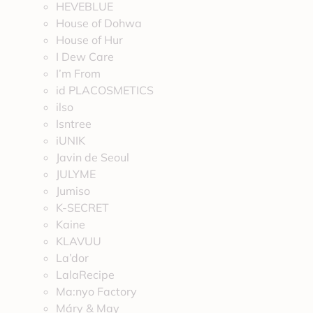
HEVEBLUE
House of Dohwa
House of Hur
I Dew Care
I’m From
id PLACOSMETICS
ilso
Isntree
iUNIK
Javin de Seoul
JULYME
Jumiso
K-SECRET
Kaine
KLAVUU
La’dor
LalaRecipe
Ma:nyo Factory
Máry & May