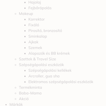
Hajolaj
Fejbőrápolás
Makeup
Korrektor
Fixáló
Pirosító, bronzosító
Sminkalap
Ajkak
Szemek
Alapozók és BB krémek
Szettek & Travel Size
Szépségápolási eszközök
Szépségápolási kellékek
Arcroller, gua sha
Elektromos szépségápolási eszközök
Termékminta
Baba-Mama
Akció
Márkák