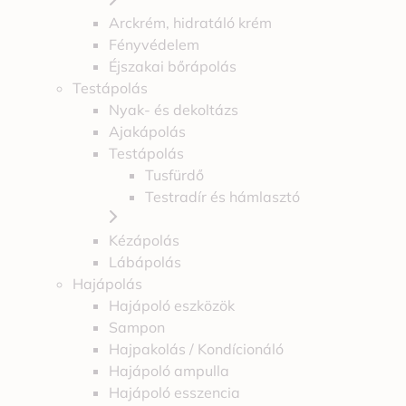
Arckrém, hidratáló krém
Fényvédelem
Éjszakai bőrápolás
Testápolás
Nyak- és dekoltázs
Ajakápolás
Testápolás
Tusfürdő
Testradír és hámlasztó
Kézápolás
Lábápolás
Hajápolás
Hajápoló eszközök
Sampon
Hajpakolás / Kondícionáló
Hajápoló ampulla
Hajápoló esszencia