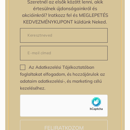
Szeretnél az elsők között lenni, akik
zipiderm
értesülnek újdonságainkról és
Bőrállapot
akcióinkról? Iratkozz fel és MEGLEPETÉS
Bőrállapot
KEDVEZMÉNYKUPONT küldünk Neked.
Bőrtípus
Bőrtípus
Kombinált
Normál
Száraz
Zsíros
Az Adatkezelési Tájékoztatóban
Bőrprobléma
foglaltakat elfogadom, és hozzájárulok az
Bőrprobléma
adataim adatkezelési-, és marketing célú
Bőrpír
kezeléséhez.
Dehidratált bőr
Egyenetlen bőrtextúra
Egyenetlen tónus
Érett bőr
Érzékeny bőr
Fakóság
FELIRATKOZOM