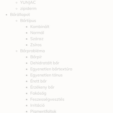
YUNJAC
zipiderm
Bőrállapot
Bőrtípus
Kombinált
Normál
Száraz
Zsíros
Bőrprobléma
Bőrpír
Dehidratált bőr
Egyenetlen bőrtextúra
Egyenetlen tónus
Érett bőr
Érzékeny bőr
Fakóság
Feszességvesztés
Irritáció
Pigmentfoltok