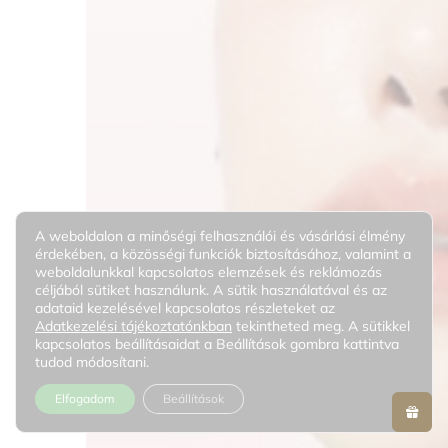
A weboldalon a minőségi felhasználói és vásárlási élmény
érdekében, a közösségi funkciók biztosításához, valamint a
weboldalunkkal kapcsolatos elemzések és reklámozás
céljából sütiket használunk. A sütik használatával és az
adataid kezelésével kapcsolatos részleteket az
Adatkezelési tájékoztatónkban
tekintheted meg. A sütikkel
kapcsolatos beállításaidat a Beállítások gombra kattintva
tudod módosítani.
Elfogadom
Beállítások