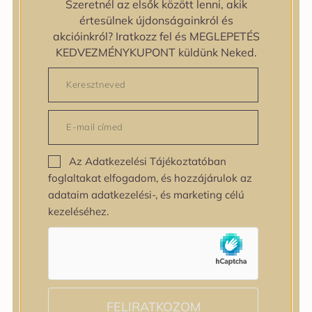
Szeretnél az elsők között lenni, akik
zipiderm
értesülnek újdonságainkról és
Bőrállapot
akcióinkról? Iratkozz fel és MEGLEPETÉS
Bőrállapot
KEDVEZMÉNYKUPONT küldünk Neked.
Bőrtípus
Bőrtípus
Kombinált
Normál
Száraz
Zsíros
Az Adatkezelési Tájékoztatóban
Bőrprobléma
foglaltakat elfogadom, és hozzájárulok az
Bőrprobléma
adataim adatkezelési-, és marketing célú
Bőrpír
kezeléséhez.
Dehidratált bőr
Egyenetlen bőrtextúra
Egyenetlen tónus
Érett bőr
Érzékeny bőr
Fakóság
FELIRATKOZOM