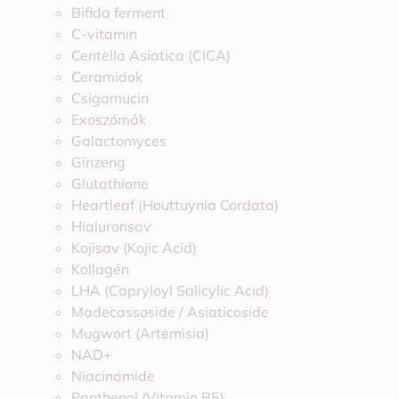
Bifida ferment
C-vitamin
Centella Asiatica (CICA)
Ceramidok
Csigamucin
Exoszómák
Galactomyces
Ginzeng
Glutathione
Heartleaf (Houttuynia Cordata)
Hialuronsav
Kojisav (Kojic Acid)
Kollagén
LHA (Capryloyl Salicylic Acid)
Madecassoside / Asiaticoside
Mugwort (Artemisia)
NAD+
Niacinamide
Panthenol (Vitamin B5)