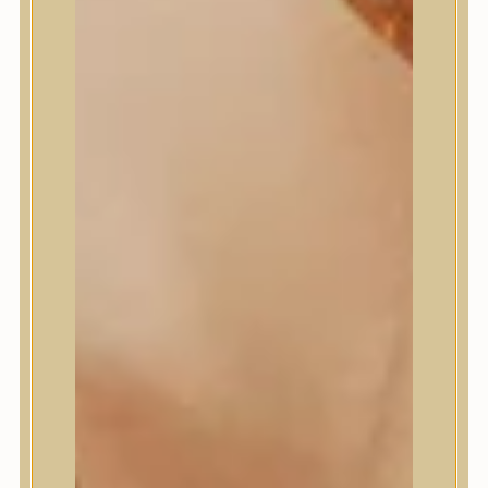
Masil
Medi-Peel
medicube
Meditherapy
Missha
Mixsoon
Mizon
Nature Republic
Neogen Dermalogy
Nine Less
Numbuzin
OOTD
Orien
Peripera
PESTLO
plu
PURCELL
Purito Seoul
Pyunkang Yul