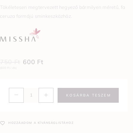
Tökéletesen megtervezett hegyező bármilyen méretű, fa
ceruza formájú sminkeszközhöz.
750
Ft
600
Ft
(600 Ft / db)
KOSÁRBA TESZEM
HOZZÁADOM A KÍVÁNSÁGLISTÁHOZ