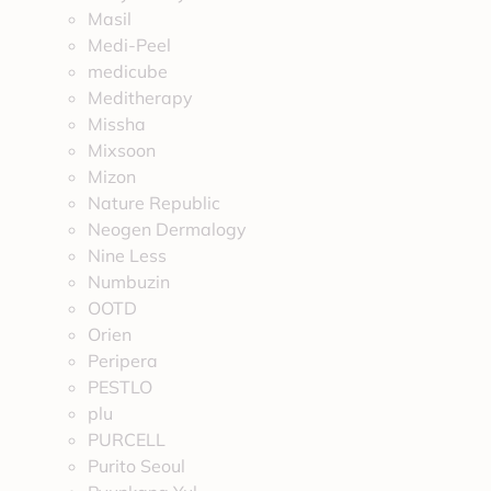
Masil
Medi-Peel
medicube
Meditherapy
Missha
Mixsoon
Mizon
Nature Republic
Neogen Dermalogy
Nine Less
Numbuzin
OOTD
Orien
Peripera
PESTLO
plu
PURCELL
Purito Seoul