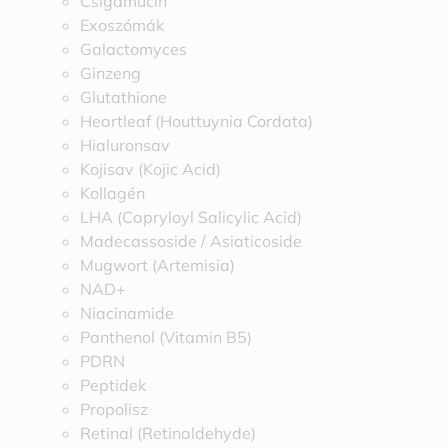
Csigamucin
Exoszómák
Galactomyces
Ginzeng
Glutathione
Heartleaf (Houttuynia Cordata)
Hialuronsav
Kojisav (Kojic Acid)
Kollagén
LHA (Capryloyl Salicylic Acid)
Madecassoside / Asiaticoside
Mugwort (Artemisia)
NAD+
Niacinamide
Panthenol (Vitamin B5)
PDRN
Peptidek
Propolisz
Retinal (Retinaldehyde)