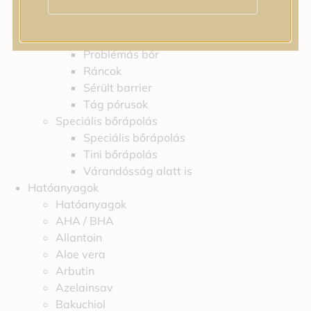
Feszességvesztés
Irritáció
Pigmentfoltok
Problémás bőr
Ráncok
Sérült barrier
Tág pórusok
Speciális bőrápolás
Speciális bőrápolás
Tini bőrápolás
Várandósság alatt is
Hatóanyagok
Hatóanyagok
AHA / BHA
Allantoin
Aloe vera
Arbutin
Azelainsav
Bakuchiol