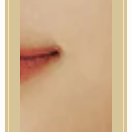
A’Pieu
Abib
AMPLE:N
Anlan
ANUA
APLB
APRILSKIN
Arencia
Aromatica
AXIS-Y
Beauty of Joseon
Biodance
By Wishtrend
Celimax
Centellian24
CLIO
Colorkey
Cosrx
d’Alba