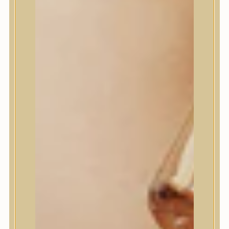
House of Dohwa
House of Hur
I Dew Care
I’m From
id PLACOSMETICS
ilso
Isntree
iUNIK
Javin de Seoul
JULYME
Jumiso
K-SECRET
Kaine
KLAVUU
La’dor
LalaRecipe
Ma:nyo Factory
Máry & May