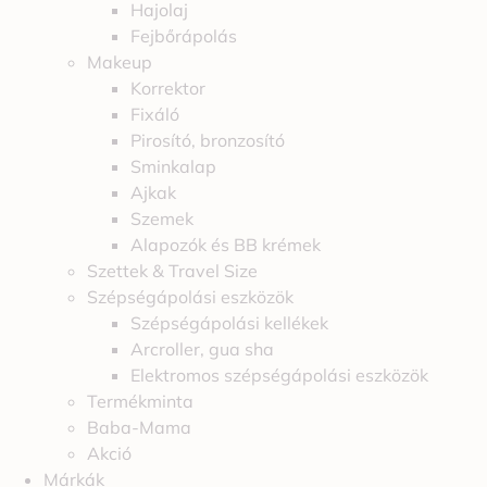
Hajolaj
Fejbőrápolás
Makeup
Korrektor
Fixáló
Pirosító, bronzosító
Sminkalap
Ajkak
Szemek
Alapozók és BB krémek
Szettek & Travel Size
Szépségápolási eszközök
Szépségápolási kellékek
Arcroller, gua sha
Elektromos szépségápolási eszközök
Termékminta
Baba-Mama
Akció
Márkák