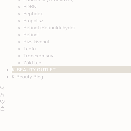
PDRN
Peptidek
Propolisz
Retinal (Retinaldehyde)
Retinol
Rizs kivonat
Teafa
Tranexámsav
Zöld tea
K-BEAUTY OUTLET
K-Beauty Blog