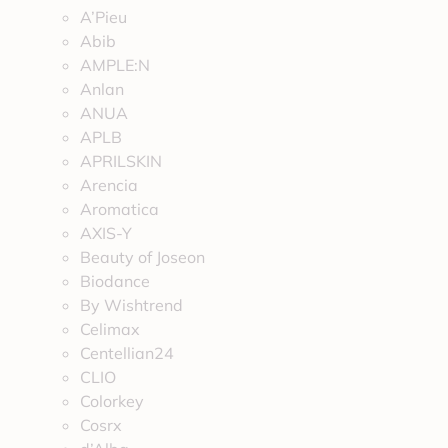
A’Pieu
Abib
AMPLE:N
Anlan
ANUA
APLB
APRILSKIN
Arencia
Aromatica
AXIS-Y
Beauty of Joseon
Biodance
By Wishtrend
Celimax
Centellian24
CLIO
Colorkey
Cosrx