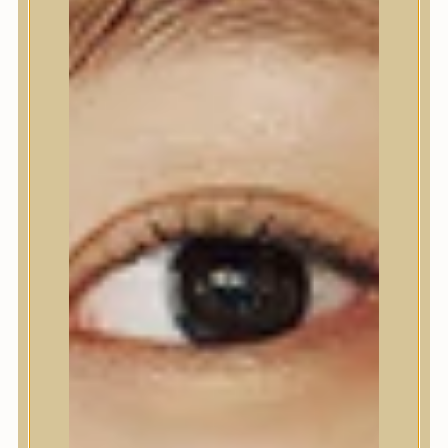
Nyak- és dekoltázs
Ajakápolás
Testápolás
Testápolás
Tusfürdő
Testradír és hámlasztó
Kézápolás
Lábápolás
Hajápolás
Hajápolás
Hajápoló eszközök
Sampon
Hajpakolás / Kondícionáló
Hajápoló ampulla
Hajápoló esszencia
Hajolaj
Fejbőrápolás
Makeup
Makeup