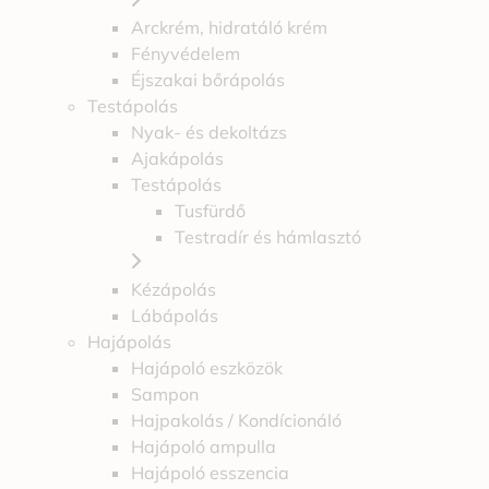
Arckrém, hidratáló krém
Fényvédelem
Éjszakai bőrápolás
Testápolás
Nyak- és dekoltázs
Ajakápolás
Testápolás
Tusfürdő
Testradír és hámlasztó
Kézápolás
Lábápolás
Hajápolás
Hajápoló eszközök
Sampon
Hajpakolás / Kondícionáló
Hajápoló ampulla
Hajápoló esszencia