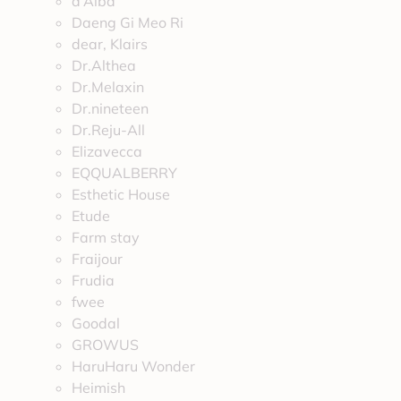
d’Alba
Daeng Gi Meo Ri
dear, Klairs
Dr.Althea
Dr.Melaxin
Dr.nineteen
Dr.Reju-All
Elizavecca
EQQUALBERRY
Esthetic House
Etude
Farm stay
Fraijour
Frudia
fwee
Goodal
GROWUS
HaruHaru Wonder
Heimish