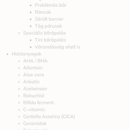
Problémás bőr
Ráncok
Sérült barrier
Tág pórusok
Speciális bőrápolás
Tini bőrápolás
Várandósság alatt is
Hatóanyagok
AHA / BHA
Allantoin
Aloe vera
Arbutin
Azelainsav
Bakuchiol
Bifida ferment
C-vitamin
Centella Asiatica (CICA)
Ceramidok