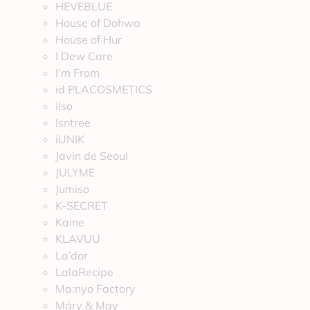
HEVEBLUE
House of Dohwa
House of Hur
I Dew Care
I’m From
id PLACOSMETICS
ilso
Isntree
iUNIK
Javin de Seoul
JULYME
Jumiso
K-SECRET
Kaine
KLAVUU
La’dor
LalaRecipe
Ma:nyo Factory
Máry & May