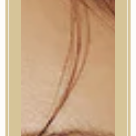
Termékek
Termékek
Trendi
Bőrápolás
Bőrápolás
Arctisztító
Hámlasztó
Tonik, Tonerpárna, Arcpermet
Esszencia
Szérum, ampulla
Fátyolmaszk, maszk
Szemkörnyékápoló
Szemkörnyékápoló
Szempillaszérum
Arckrém, hidratáló krém
Fényvédelem
Éjszakai bőrápolás
Testápolás
Testápolás