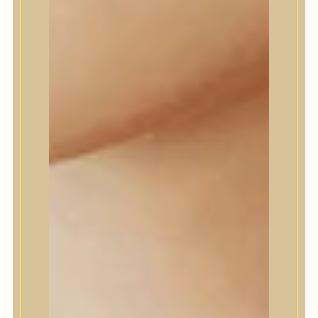
Daeng Gi Meo Ri
dear, Klairs
Dr.Althea
Dr.Melaxin
Dr.nineteen
Dr.Reju-All
Elizavecca
EQQUALBERRY
Esthetic House
Etude
Farm stay
Fraijour
Frudia
fwee
Goodal
GROWUS
HaruHaru Wonder
Heimish
HEVEBLUE