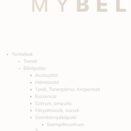
Termékek
Trendi
Bőrápolás
Arctisztító
Hámlasztó
Tonik, Tonerpárna, Arcpermet
Esszencia
Szérum, ampulla
Fátyolmaszk, maszk
Szemkörnyékápoló
Szempillaszérum