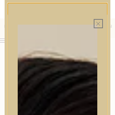
MAGYAR WEBÁRUHÁZ
MINDEN TERMÉK SAJÁT HAZAI RAKTÁRON
INGYENES SZÁLLÍTÁS 19.999 FT FELETT MAGYARORSZÁGRA
KÜLFÖLDRE IS SZÁLLÍTUNK - WE SHIP TO HR, IT, RO, SI
& SK