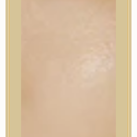
Korrektor
Fixáló
Pirosító, bronzosító
Sminkalap
Ajkak
Szemek
Alapozók és BB krémek
Szettek & Travel Size
Szépségápolási eszközök
Szépségápolási eszközök
Szépségápolási kellékek
Arcroller, gua sha
Elektromos szépségápolási eszközök
Termékminta
Baba-Mama
Akció
Márkák
Márkák