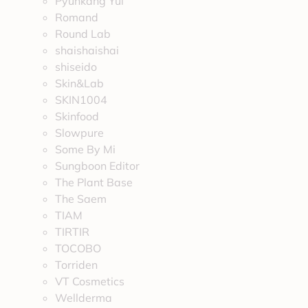
Pyunkang Yul
Romand
Round Lab
shaishaishai
shiseido
Skin&Lab
SKIN1004
Skinfood
Slowpure
Some By Mi
Sungboon Editor
The Plant Base
The Saem
TIAM
TIRTIR
TOCOBO
Torriden
VT Cosmetics
Wellderma