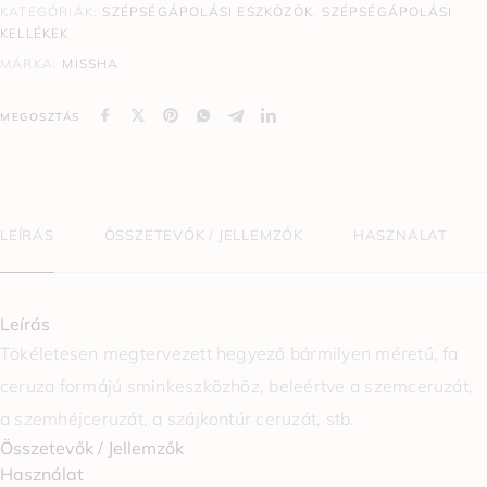
KATEGÓRIÁK:
SZÉPSÉGÁPOLÁSI ESZKÖZÖK
,
SZÉPSÉGÁPOLÁSI
KELLÉKEK
MÁRKA:
MISSHA
MEGOSZTÁS
LEÍRÁS
ÖSSZETEVŐK / JELLEMZŐK
HASZNÁLAT
Leírás
Tökéletesen megtervezett hegyező bármilyen méretű, fa
ceruza formájú sminkeszközhöz, beleértve a szemceruzát,
a szemhéjceruzát, a szájkontúr ceruzát, stb.
Összetevők / Jellemzők
Használat