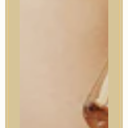
House of Dohwa
House of Hur
I Dew Care
I’m From
id PLACOSMETICS
ilso
Isntree
iUNIK
Javin de Seoul
JULYME
Jumiso
K-SECRET
Kaine
KLAVUU
La’dor
LalaRecipe
Ma:nyo Factory
Máry & May