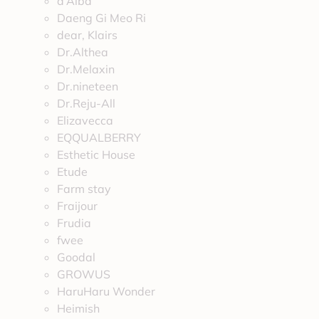
d’Alba
Daeng Gi Meo Ri
dear, Klairs
Dr.Althea
Dr.Melaxin
Dr.nineteen
Dr.Reju-All
Elizavecca
EQQUALBERRY
Esthetic House
Etude
Farm stay
Fraijour
Frudia
fwee
Goodal
GROWUS
HaruHaru Wonder
Heimish