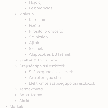
Hajolaj
Fejbőrápolás
Makeup
Korrektor
Fixáló
Pirosító, bronzosító
Sminkalap
Ajkak
Szemek
Alapozók és BB krémek
Szettek & Travel Size
Szépségápolási eszközök
Szépségápolási kellékek
Arcroller, gua sha
Elektromos szépségápolási eszközök
Termékminta
Baba-Mama
Akció
Márkák