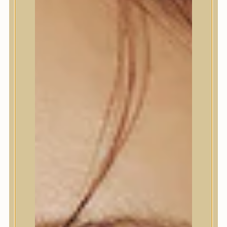
Termékek
Termékek
Trendi
Bőrápolás
Bőrápolás
Arctisztító
Hámlasztó
Tonik, Tonerpárna, Arcpermet
Esszencia
Szérum, ampulla
Fátyolmaszk, maszk
Szemkörnyékápoló
Szemkörnyékápoló
Szempillaszérum
Arckrém, hidratáló krém
Fényvédelem
Éjszakai bőrápolás
Testápolás
Testápolás