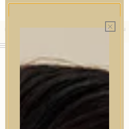
MAGYAR WEBÁRUHÁZ
MINDEN TERMÉK SAJÁT HAZAI RAKTÁRON
INGYENES SZÁLLÍTÁS 19.999 FT FELETT MAGYARORSZÁGRA
KÜLFÖLDRE IS SZÁLLÍTUNK - WE SHIP TO HR, IT, RO, SI
& SK