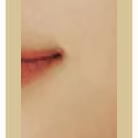
A’Pieu
Abib
AMPLE:N
Anlan
ANUA
APLB
APRILSKIN
Arencia
Aromatica
AXIS-Y
Beauty of Joseon
Biodance
By Wishtrend
Celimax
Centellian24
CLIO
Colorkey
Cosrx
d’Alba