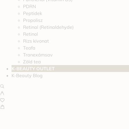
PDRN
Peptidek
Propolisz
Retinal (Retinaldehyde)
Retinol
Rizs kivonat
Teafa
Tranexámsav
Zöld tea
K-BEAUTY OUTLET
K-Beauty Blog