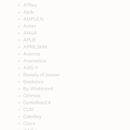
A’Pieu
Abib
AMPLE:N
Anlan
ANUA
APLB
APRILSKIN
Arencia
Aromatica
AXIS-Y
Beauty of Joseon
Biodance
By Wishtrend
Celimax
Centellian24
CLIO
Colorkey
Cosrx