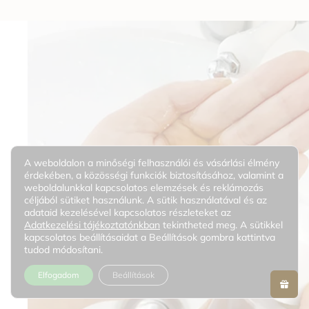
A weboldalon a minőségi felhasználói és vásárlási élmény
érdekében, a közösségi funkciók biztosításához, valamint a
weboldalunkkal kapcsolatos elemzések és reklámozás
céljából sütiket használunk. A sütik használatával és az
adataid kezelésével kapcsolatos részleteket az
Adatkezelési tájékoztatónkban
tekintheted meg. A sütikkel
kapcsolatos beállításaidat a Beállítások gombra kattintva
tudod módosítani.
Elfogadom
Beállítások