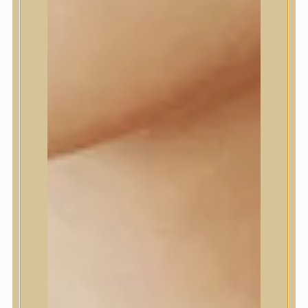
Daeng Gi Meo Ri
dear, Klairs
Dr.Althea
Dr.Melaxin
Dr.nineteen
Dr.Reju-All
Elizavecca
EQQUALBERRY
Esthetic House
Etude
Farm stay
Fraijour
Frudia
fwee
Goodal
GROWUS
HaruHaru Wonder
Heimish
HEVEBLUE