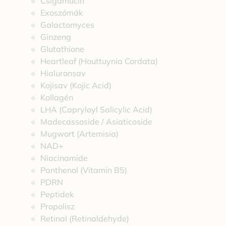
Csigamucin
Exoszómák
Galactomyces
Ginzeng
Glutathione
Heartleaf (Houttuynia Cordata)
Hialuronsav
Kojisav (Kojic Acid)
Kollagén
LHA (Capryloyl Salicylic Acid)
Madecassoside / Asiaticoside
Mugwort (Artemisia)
NAD+
Niacinamide
Panthenol (Vitamin B5)
PDRN
Peptidek
Propolisz
Retinal (Retinaldehyde)