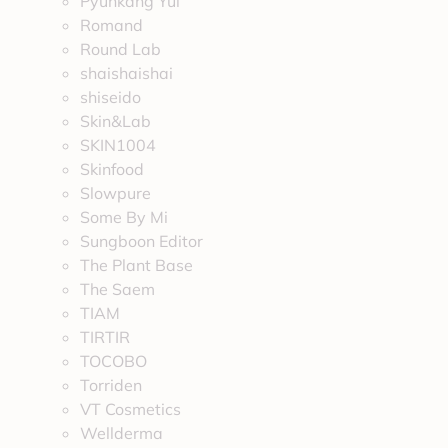
Pyunkang Yul
Romand
Round Lab
shaishaishai
shiseido
Skin&Lab
SKIN1004
Skinfood
Slowpure
Some By Mi
Sungboon Editor
The Plant Base
The Saem
TIAM
TIRTIR
TOCOBO
Torriden
VT Cosmetics
Wellderma