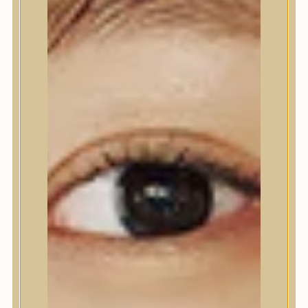
Nyak- és dekoltázs
Ajakápolás
Testápolás
Testápolás
Tusfürdő
Testradír és hámlasztó
Kézápolás
Lábápolás
Hajápolás
Hajápolás
Hajápoló eszközök
Sampon
Hajpakolás / Kondícionáló
Hajápoló ampulla
Hajápoló esszencia
Hajolaj
Fejbőrápolás
Makeup
Makeup