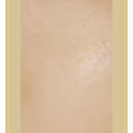
Korrektor
Fixáló
Pirosító, bronzosító
Sminkalap
Ajkak
Szemek
Alapozók és BB krémek
Szettek & Travel Size
Szépségápolási eszközök
Szépségápolási eszközök
Szépségápolási kellékek
Arcroller, gua sha
Elektromos szépségápolási eszközök
Termékminta
Baba-Mama
Akció
Márkák
Márkák