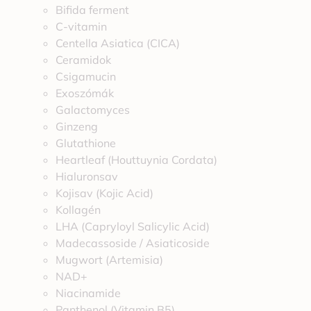
Bifida ferment
C-vitamin
Centella Asiatica (CICA)
Ceramidok
Csigamucin
Exoszómák
Galactomyces
Ginzeng
Glutathione
Heartleaf (Houttuynia Cordata)
Hialuronsav
Kojisav (Kojic Acid)
Kollagén
LHA (Capryloyl Salicylic Acid)
Madecassoside / Asiaticoside
Mugwort (Artemisia)
NAD+
Niacinamide
Panthenol (Vitamin B5)