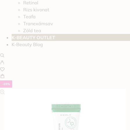
Retinol
Rizs kivonat
Teafa
Tranexámsav
Zöld tea
K-BEAUTY OUTLET
K-Beauty Blog
-26%