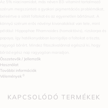
Az 5% niacinamidot, más néven B3-vitamint tartalmazó
szérum megszünteti a gyakori pigmentációs problémákat,
beleértve a sötét foltokat és az egyenetlen bőrtónust. A
könnyű szérum erős növényi kivonatokkal van tele, mint
például: Hippophae Rhamnoides (homoktövis), rizskorpa és
papaya, így hatékonyabban korrigálja a foltokat a tiszta,
ragyogó bőrért. Mindez fitoszkvalánnal egészül ki, hogy
bőröd egész nap ragyogóan maradjon.
Összetevők / Jellemzők
Használat
További információk
0
Vélemények
KAPCSOLÓDÓ TERMÉKEK