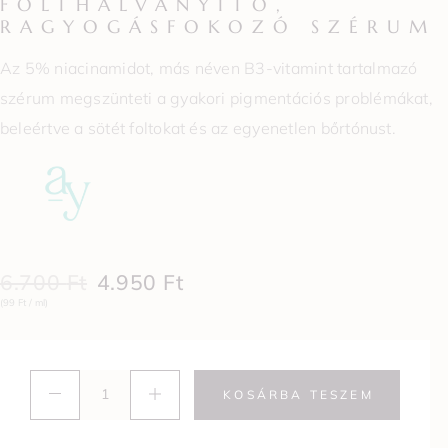
FOLTHALVÁNYÍTÓ,
RAGYOGÁSFOKOZÓ SZÉRUM
Az 5% niacinamidot, más néven B3-vitamint tartalmazó
szérum megszünteti a gyakori pigmentációs problémákat,
beleértve a sötét foltokat és az egyenetlen bőrtónust.
6.700
Ft
4.950
Ft
(99 Ft / ml)
KOSÁRBA TESZEM