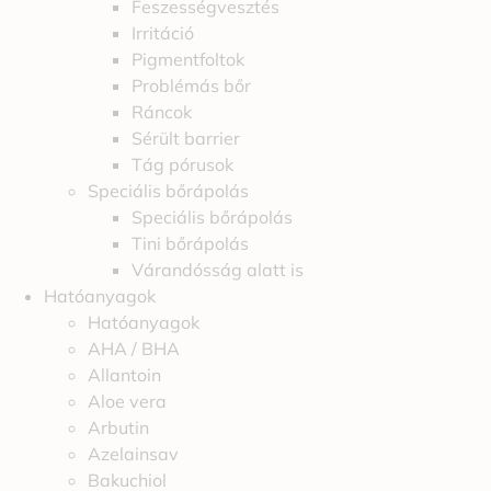
Feszességvesztés
Irritáció
Pigmentfoltok
Problémás bőr
Ráncok
Sérült barrier
Tág pórusok
Speciális bőrápolás
Speciális bőrápolás
Tini bőrápolás
Várandósság alatt is
Hatóanyagok
Hatóanyagok
AHA / BHA
Allantoin
Aloe vera
Arbutin
Azelainsav
Bakuchiol