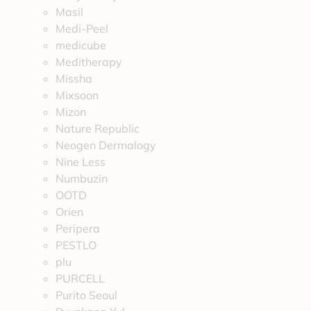
Masil
Medi-Peel
medicube
Meditherapy
Missha
Mixsoon
Mizon
Nature Republic
Neogen Dermalogy
Nine Less
Numbuzin
OOTD
Orien
Peripera
PESTLO
plu
PURCELL
Purito Seoul