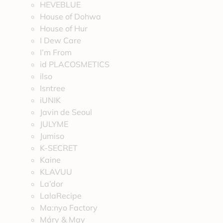
HEVEBLUE
House of Dohwa
House of Hur
I Dew Care
I’m From
id PLACOSMETICS
ilso
Isntree
iUNIK
Javin de Seoul
JULYME
Jumiso
K-SECRET
Kaine
KLAVUU
La’dor
LalaRecipe
Ma:nyo Factory
Máry & May