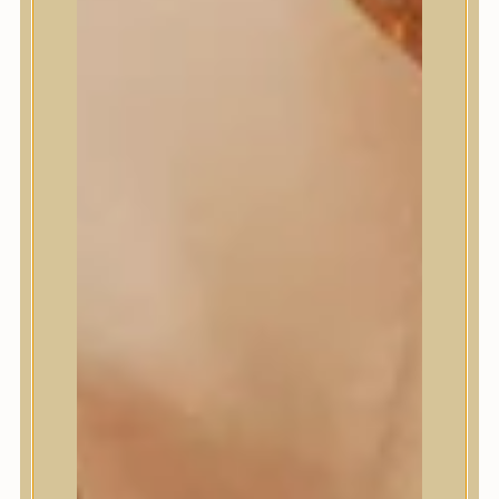
Masil
Medi-Peel
medicube
Meditherapy
Missha
Mixsoon
Mizon
Nature Republic
Neogen Dermalogy
Nine Less
Numbuzin
OOTD
Orien
Peripera
PESTLO
plu
PURCELL
Purito Seoul
Pyunkang Yul