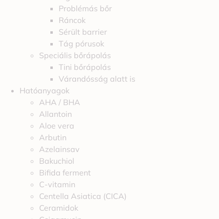
Problémás bőr
Ráncok
Sérült barrier
Tág pórusok
Speciális bőrápolás
Tini bőrápolás
Várandósság alatt is
Hatóanyagok
AHA / BHA
Allantoin
Aloe vera
Arbutin
Azelainsav
Bakuchiol
Bifida ferment
C-vitamin
Centella Asiatica (CICA)
Ceramidok