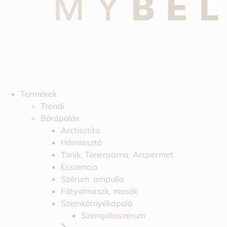
Termékek
Trendi
Bőrápolás
Arctisztító
Hámlasztó
Tonik, Tonerpárna, Arcpermet
Esszencia
Szérum, ampulla
Fátyolmaszk, maszk
Szemkörnyékápoló
Szempillaszérum