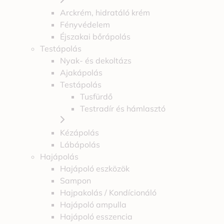
Arckrém, hidratáló krém
Fényvédelem
Éjszakai bőrápolás
Testápolás
Nyak- és dekoltázs
Ajakápolás
Testápolás
Tusfürdő
Testradír és hámlasztó
Kézápolás
Lábápolás
Hajápolás
Hajápoló eszközök
Sampon
Hajpakolás / Kondícionáló
Hajápoló ampulla
Hajápoló esszencia