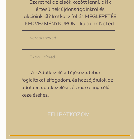
Szeretnél az elsők között lenni, akik
zipiderm
értesülnek újdonságainkról és
Bőrállapot
akcióinkról? Iratkozz fel és MEGLEPETÉS
Bőrállapot
KEDVEZMÉNYKUPONT küldünk Neked.
Bőrtípus
Bőrtípus
Kombinált
Normál
Száraz
Zsíros
Az Adatkezelési Tájékoztatóban
Bőrprobléma
foglaltakat elfogadom, és hozzájárulok az
Bőrprobléma
adataim adatkezelési-, és marketing célú
Bőrpír
kezeléséhez.
Dehidratált bőr
Egyenetlen bőrtextúra
Egyenetlen tónus
FELIRATKOZOM
Érett bőr
Érzékeny bőr
Fakóság