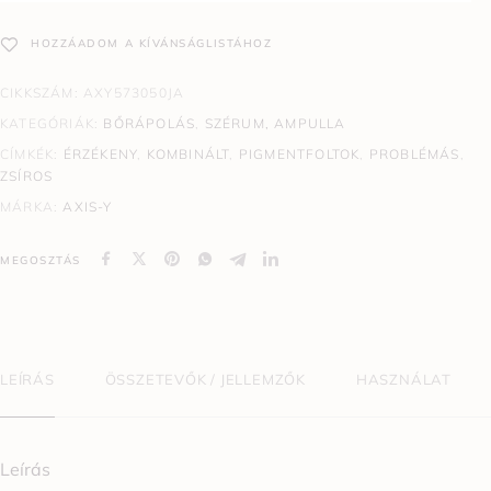
HOZZÁADOM A KÍVÁNSÁGLISTÁHOZ
CIKKSZÁM:
AXY573050JA
KATEGÓRIÁK:
BŐRÁPOLÁS
,
SZÉRUM, AMPULLA
CÍMKÉK:
ÉRZÉKENY
,
KOMBINÁLT
,
PIGMENTFOLTOK
,
PROBLÉMÁS
,
ZSÍROS
MÁRKA:
AXIS-Y
MEGOSZTÁS
LEÍRÁS
ÖSSZETEVŐK / JELLEMZŐK
HASZNÁLAT
Leírás