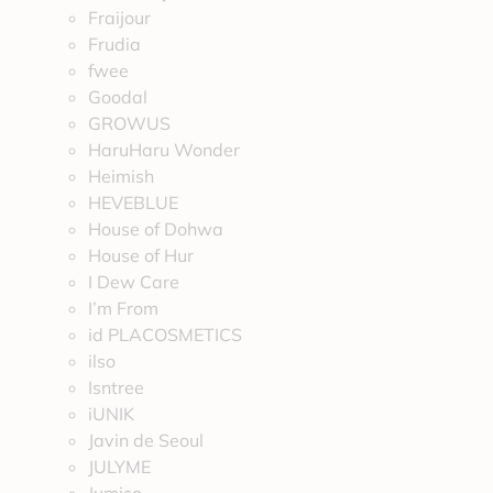
Fraijour
Frudia
fwee
Goodal
GROWUS
HaruHaru Wonder
Heimish
HEVEBLUE
House of Dohwa
House of Hur
I Dew Care
I’m From
id PLACOSMETICS
ilso
Isntree
iUNIK
Javin de Seoul
JULYME