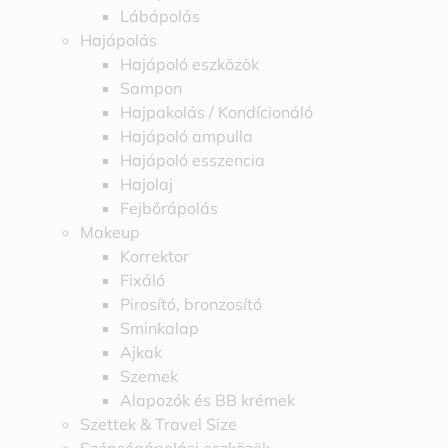
Lábápolás
Hajápolás
Hajápoló eszközök
Sampon
Hajpakolás / Kondícionáló
Hajápoló ampulla
Hajápoló esszencia
Hajolaj
Fejbőrápolás
Makeup
Korrektor
Fixáló
Pirosító, bronzosító
Sminkalap
Ajkak
Szemek
Alapozók és BB krémek
Szettek & Travel Size