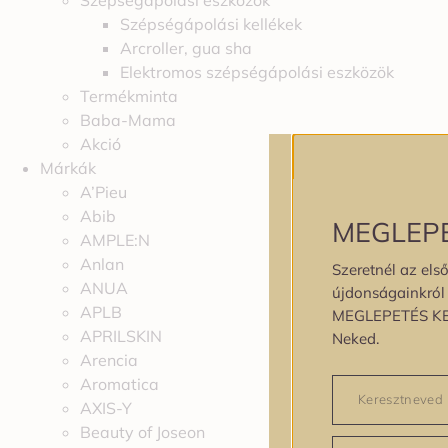
Szépségápolási eszközök
Szépségápolási kellékek
Arcroller, gua sha
Elektromos szépségápolási eszközök
Termékminta
Baba-Mama
Akció
Márkák
A’Pieu
Abib
MEGLEP
AMPLE:N
Anlan
Szeretnél az első
ANUA
újdonságainkról é
APLB
MEGLEPETÉS K
APRILSKIN
Neked.
Arencia
Aromatica
AXIS-Y
Beauty of Joseon