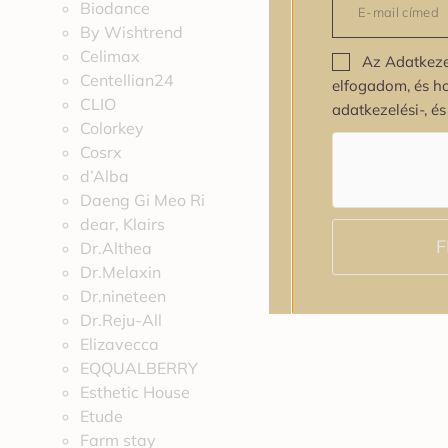
Biodance
By Wishtrend
Celimax
Az Adatkeze
Centellian24
elfogadom, és h
CLIO
adatkezelési-, é
Colorkey
Cosrx
d’Alba
Daeng Gi Meo Ri
dear, Klairs
F
Dr.Althea
Dr.Melaxin
Dr.nineteen
Dr.Reju-All
Elizavecca
EQQUALBERRY
Esthetic House
Etude
Farm stay