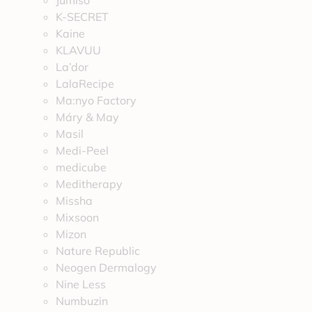
Jumiso
K-SECRET
Kaine
KLAVUU
La’dor
LalaRecipe
Ma:nyo Factory
Máry & May
Masil
Medi-Peel
medicube
Meditherapy
Missha
Mixsoon
Mizon
Nature Republic
Neogen Dermalogy
Nine Less
Numbuzin