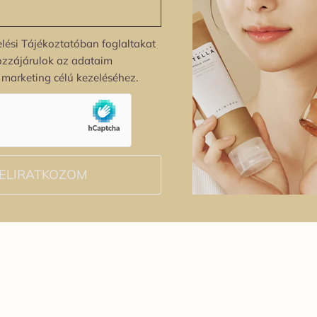
lési Tájékoztatóban foglaltakat
ozzájárulok az adataim
s marketing célú kezeléséhez.
ELIRATKOZOM