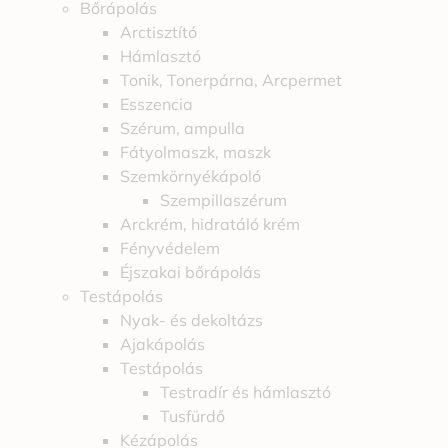
Bőrápolás
Arctisztító
Hámlasztó
Tonik, Tonerpárna, Arcpermet
Esszencia
Szérum, ampulla
Fátyolmaszk, maszk
Szemkörnyékápoló
Szempillaszérum
Arckrém, hidratáló krém
Fényvédelem
Éjszakai bőrápolás
Testápolás
Nyak- és dekoltázs
Ajakápolás
Testápolás
Testradír és hámlasztó
Tusfürdő
Kézápolás