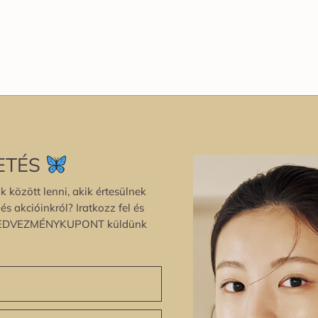
ETÉS
k között lenni, akik értesülnek
s akcióinkról? Iratkozz fel és
EDVEZMÉNYKUPONT küldünk