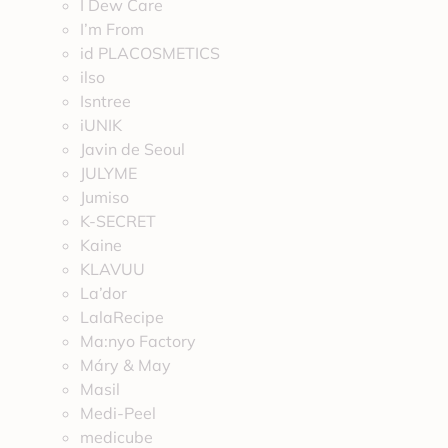
I Dew Care
I’m From
id PLACOSMETICS
ilso
Isntree
iUNIK
Javin de Seoul
JULYME
Jumiso
K-SECRET
Kaine
KLAVUU
La’dor
LalaRecipe
Ma:nyo Factory
Máry & May
Masil
Medi-Peel
medicube