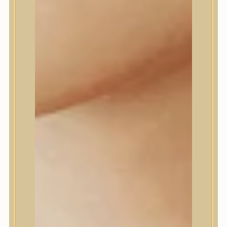
Dr.Melaxin
Dr.nineteen
Dr.Reju-All
Elizavecca
EQQUALBERRY
Esthetic House
Etude
Farm stay
Fraijour
Frudia
fwee
Goodal
GROWUS
HaruHaru Wonder
Heimish
HEVEBLUE
House of Dohwa
House of Hur
I Dew Care