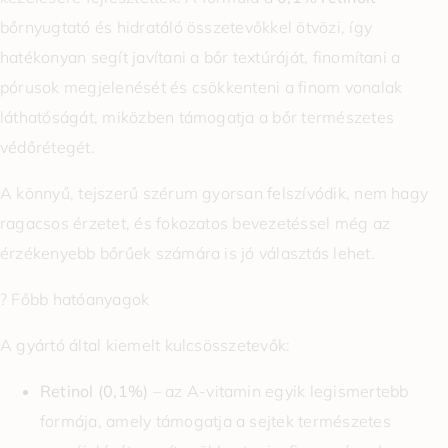
bőrnyugtató és hidratáló összetevőkkel ötvözi, így
hatékonyan segít javítani a bőr textúráját, finomítani a
pórusok megjelenését és csökkenteni a finom vonalak
láthatóságát, miközben támogatja a bőr természetes
védőrétegét.
A könnyű, tejszerű szérum gyorsan felszívódik, nem hagy
ragacsos érzetet, és fokozatos bevezetéssel még az
érzékenyebb bőrűek számára is jó választás lehet.
? Főbb hatóanyagok
A gyártó által kiemelt kulcsösszetevők:
Retinol (0,1%)
– az A-vitamin egyik legismertebb
formája, amely támogatja a sejtek természetes