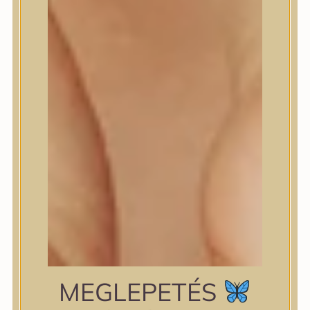
shiseido
Skin&Lab
SKIN1004
Skinfood
Slowpure
Some By Mi
Sungboon Editor
The Plant Base
The Saem
TIAM
TIRTIR
TOCOBO
Torriden
VT Cosmetics
Wellderma
YUNJAC
zipiderm
MEGLEPETÉS
Bőrállapot
Bőrállapot