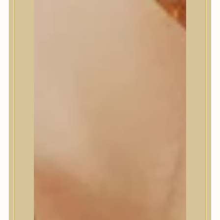
Meditherapy
Missha
Mixsoon
Mizon
Nature Republic
Neogen Dermalogy
Nine Less
Numbuzin
OOTD
Orien
Peripera
PESTLO
plu
PURCELL
Purito Seoul
Pyunkang Yul
Romand
Round Lab
shaishaishai