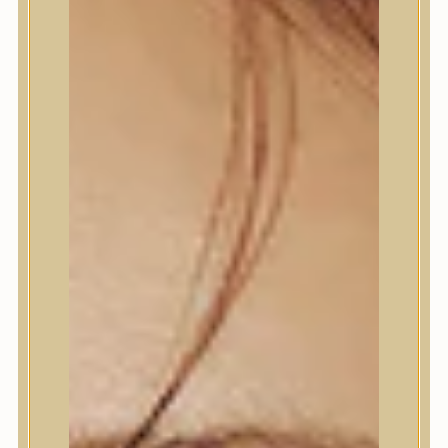
Bőrápolás
Bőrápolás
Arctisztító
Hámlasztó
Tonik, Tonerpárna, Arcpermet
Esszencia
Szérum, ampulla
Fátyolmaszk, maszk
Szemkörnyékápoló
Szemkörnyékápoló
Szempillaszérum
Arckrém, hidratáló krém
Fényvédelem
Éjszakai bőrápolás
Testápolás
Testápolás
Nyak- és dekoltázs
Ajakápolás
Testápolás