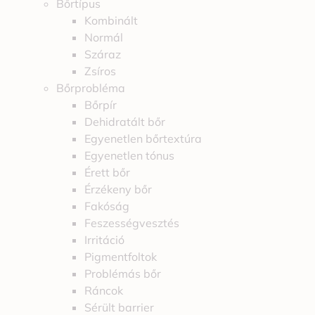
Bőrtípus
Kombinált
Normál
Száraz
Zsíros
Bőrprobléma
Bőrpír
Dehidratált bőr
Egyenetlen bőrtextúra
Egyenetlen tónus
Érett bőr
Érzékeny bőr
Fakóság
Feszességvesztés
Irritáció
Pigmentfoltok
Problémás bőr
Ráncok
Sérült barrier