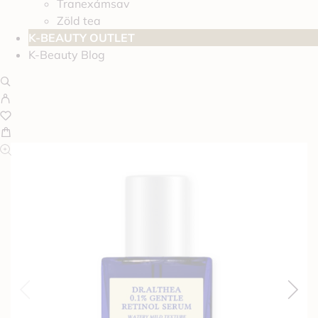
Tranexámsav
Zöld tea
K-BEAUTY OUTLET
K-Beauty Blog