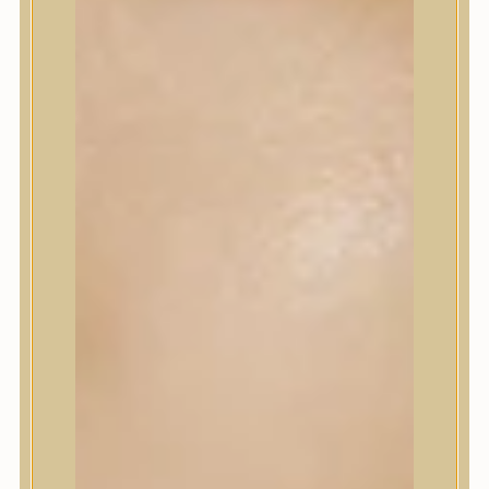
Sminkalap
Ajkak
Szemek
Alapozók és BB krémek
Szettek & Travel Size
Szépségápolási eszközök
Szépségápolási eszközök
Szépségápolási kellékek
Arcroller, gua sha
Elektromos szépségápolási eszközök
Termékminta
Baba-Mama
Akció
Márkák
Márkák
A’Pieu
Abib
AMPLE:N