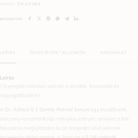
MÁRKA:
DR.ALTHEA
MEGOSZTÁS
LEÍRÁS
ÖSSZETEVŐK / JELLEMZŐK
HASZNÁLAT
Leírás
? Gyengéd retinolos szérum a simább, feszesebb és
ragyogóbb bőrért
A
Dr. Althea 0.1 Gentle Retinol Serum
egy kezdőbarát,
alacsony koncentrációjú retinolos szérum, amelyet a bőr
fokozatos megújítására és az öregedés első jeleinek
kezelésére fejlesztettek. A formula a
0,1% retinolt