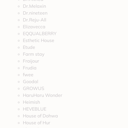
Dr.Melaxin
Dr.nineteen
Dr.Reju-All
Elizavecca
EQQUALBERRY
Esthetic House
Etude
Farm stay
Fraijour
Frudia
fwee
Goodal
GROWUS
HaruHaru Wonder
Heimish
HEVEBLUE
House of Dohwa
House of Hur