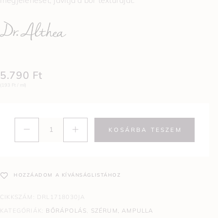
megjelenését, javítja a bőr textúráját.
5.790
Ft
(193 Ft / ml)
KOSÁRBA TESZEM
HOZZÁADOM A KÍVÁNSÁGLISTÁHOZ
CIKKSZÁM:
DRL1718030JA
KATEGÓRIÁK:
BŐRÁPOLÁS
,
SZÉRUM, AMPULLA