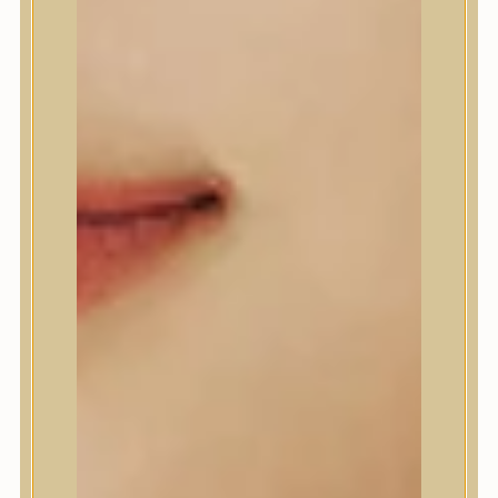
Anlan
ANUA
APLB
APRILSKIN
Arencia
Aromatica
AXIS-Y
Beauty of Joseon
Biodance
By Wishtrend
Celimax
Centellian24
CLIO
Colorkey
Cosrx
d’Alba
Daeng Gi Meo Ri
dear, Klairs
Dr.Althea