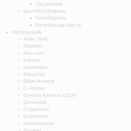
Tág pórusok
Speciális bőrápolás
Tini bőrápolás
Várandósság alatt is
Hatóanyagok
AHA / BHA
Allantoin
Aloe vera
Arbutin
Azelainsav
Bakuchiol
Bifida ferment
C-vitamin
Centella Asiatica (CICA)
Ceramidok
Csigamucin
Exoszómák
Galactomyces
Ginzeng