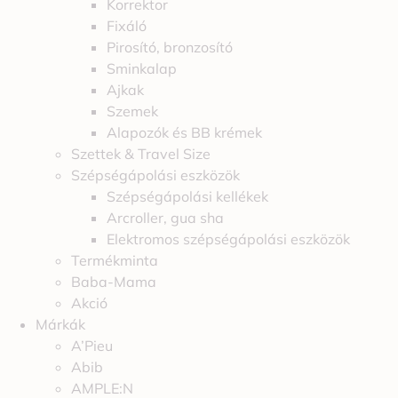
Korrektor
Fixáló
Pirosító, bronzosító
Sminkalap
Ajkak
Szemek
Alapozók és BB krémek
Szettek & Travel Size
Szépségápolási eszközök
Szépségápolási kellékek
Arcroller, gua sha
Elektromos szépségápolási eszközök
Termékminta
Baba-Mama
Akció
Márkák
A’Pieu
Abib
AMPLE:N