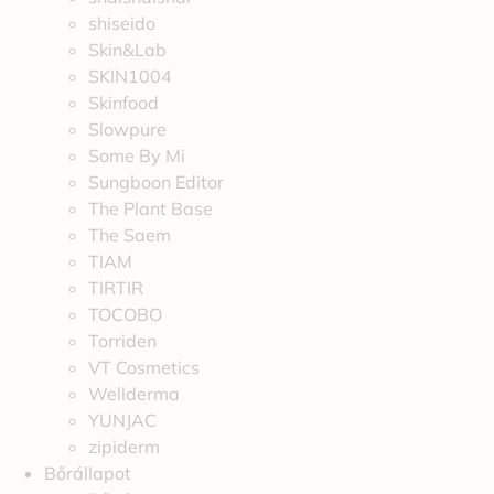
shiseido
Skin&Lab
SKIN1004
Skinfood
Slowpure
Some By Mi
Sungboon Editor
The Plant Base
The Saem
TIAM
TIRTIR
TOCOBO
Torriden
VT Cosmetics
Wellderma
YUNJAC
zipiderm
Bőrállapot