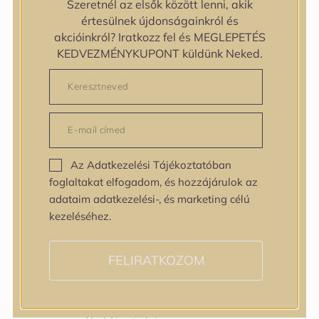
Szeretnél az elsők között lenni, akik
Bőrtípus
értesülnek újdonságainkról és
Bőrtípus
akcióinkról? Iratkozz fel és MEGLEPETÉS
Kombinált
KEDVEZMÉNYKUPONT küldünk Neked.
Normál
Száraz
Zsíros
Bőrprobléma
Bőrprobléma
Bőrpír
Az Adatkezelési Tájékoztatóban
Dehidratált bőr
foglaltakat elfogadom, és hozzájárulok az
Egyenetlen bőrtextúra
adataim adatkezelési-, és marketing célú
Egyenetlen tónus
kezeléséhez.
Érett bőr
Érzékeny bőr
Fakóság
FELIRATKOZOM
Feszességvesztés
Irritáció
Pigmentfoltok