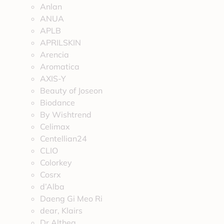
Anlan
ANUA
APLB
APRILSKIN
Arencia
Aromatica
AXIS-Y
Beauty of Joseon
Biodance
By Wishtrend
Celimax
Centellian24
CLIO
Colorkey
Cosrx
d’Alba
Daeng Gi Meo Ri
dear, Klairs
Dr.Althea