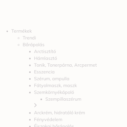
Termékek
Trendi
Bőrápolás
Arctisztító
Hámlasztó
Tonik, Tonerpárna, Arcpermet
Esszencia
Szérum, ampulla
Fátyolmaszk, maszk
Szemkörnyékápoló
Szempillaszérum
Arckrém, hidratáló krém
Fényvédelem
Éjszakai bőrápolás