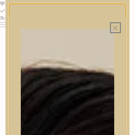
Magyar webáruház
Minden termék saját hazai raktáron
Ingyenes szállítás 19.999 Ft felett Magyarországra