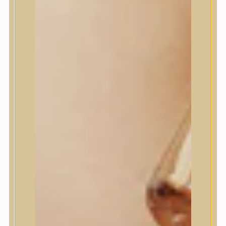
I’m From
id PLACOSMETICS
ilso
Isntree
iUNIK
Javin de Seoul
JULYME
Jumiso
K-SECRET
Kaine
KLAVUU
La’dor
LalaRecipe
Ma:nyo Factory
Máry & May
Masil
Medi-Peel
medicube