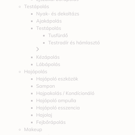
Testápolás
Nyak- és dekoltázs
Ajakápolás
Testápolás
Tusfürdő
Testradír és hámlasztó
Kézápolás
Lábápolás
Hajápolás
Hajápoló eszközök
Sampon
Hajpakolás / Kondícionáló
Hajápoló ampulla
Hajápoló esszencia
Hajolaj
Fejbőrápolás
Makeup