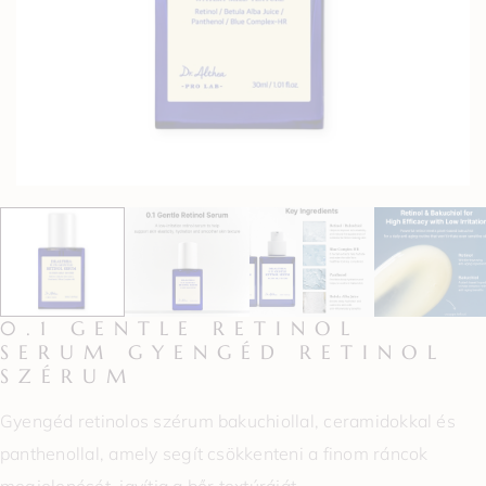
0.1 GENTLE RETINOL
SERUM GYENGÉD RETINOL
SZÉRUM
Gyengéd retinolos szérum bakuchiollal, ceramidokkal és
panthenollal, amely segít csökkenteni a finom ráncok