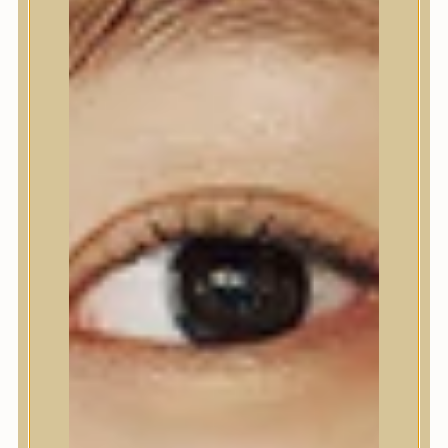
Testápolás
Tusfürdő
Testradír és hámlasztó
Kézápolás
Lábápolás
Hajápolás
Hajápolás
Hajápoló eszközök
Sampon
Hajpakolás / Kondícionáló
Hajápoló ampulla
Hajápoló esszencia
Hajolaj
Fejbőrápolás
Makeup
Makeup
Korrektor
Fixáló
Pirosító, bronzosító