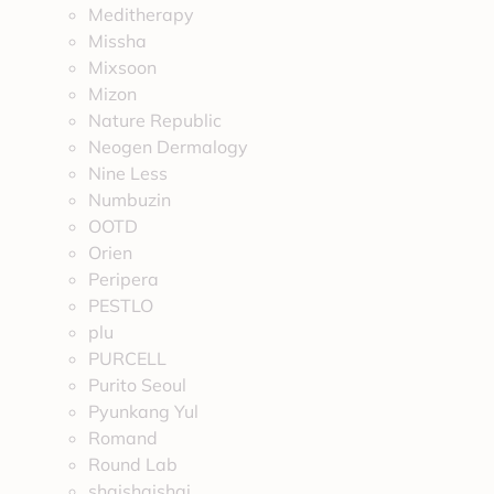
Meditherapy
Missha
Mixsoon
Mizon
Nature Republic
Neogen Dermalogy
Nine Less
Numbuzin
OOTD
Orien
Peripera
PESTLO
plu
PURCELL
Purito Seoul
Pyunkang Yul
Romand
Round Lab
shaishaishai