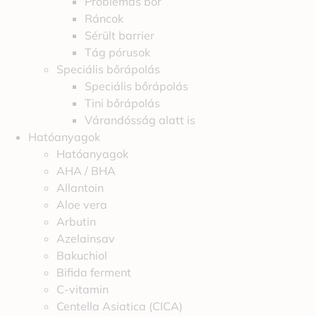
Problémás bőr
Ráncok
Sérült barrier
Tág pórusok
Speciális bőrápolás
Speciális bőrápolás
Tini bőrápolás
Várandósság alatt is
Hatóanyagok
Hatóanyagok
AHA / BHA
Allantoin
Aloe vera
Arbutin
Azelainsav
Bakuchiol
Bifida ferment
C-vitamin
Centella Asiatica (CICA)