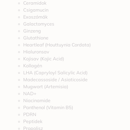
Ceramidok
Csigamucin
Exoszómák
Galactomyces
Ginzeng
Glutathione
Heartleaf (Houttuynia Cordata)
Hialuronsav
Kojisav (Kojic Acid)
Kollagén
LHA (Capryloyl Salicylic Acid)
Madecassoside / Asiaticoside
Mugwort (Artemisia)
NAD+
Niacinamide
Panthenol (Vitamin B5)
PDRN
Peptidek
Propolisz