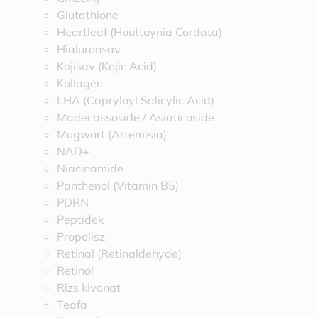
Glutathione
Heartleaf (Houttuynia Cordata)
Hialuronsav
Kojisav (Kojic Acid)
Kollagén
LHA (Capryloyl Salicylic Acid)
Madecassoside / Asiaticoside
Mugwort (Artemisia)
NAD+
Niacinamide
Panthenol (Vitamin B5)
PDRN
Peptidek
Propolisz
Retinal (Retinaldehyde)
Retinol
Rizs kivonat
Teafa