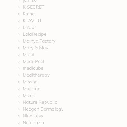
Jumiso
K-SECRET
Kaine
KLAVUU
La’dor
LalaRecipe
Ma:nyo Factory
Máry & May
Masil
Medi-Peel
medicube
Meditherapy
Missha
Mixsoon
Mizon
Nature Republic
Neogen Dermalogy
Nine Less
Numbuzin