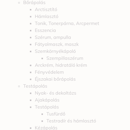
Bőrápolás
Arctisztító
Hámlasztó
Tonik, Tonerpárna, Arcpermet
Esszencia
Szérum, ampulla
Fátyolmaszk, maszk
Szemkörnyékápoló
Szempillaszérum
Arckrém, hidratáló krém
Fényvédelem
Éjszakai bőrápolás
Testápolás
Nyak- és dekoltázs
Ajakápolás
Testápolás
Tusfürdő
Testradír és hámlasztó
Kézápolás