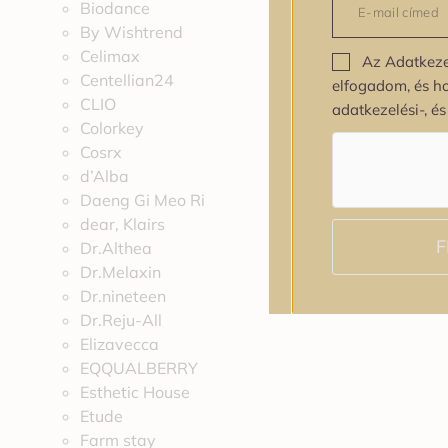
Biodance
By Wishtrend
Celimax
Az Adatkeze
Centellian24
elfogadom, és h
CLIO
adatkezelési-, é
Colorkey
Cosrx
d’Alba
Daeng Gi Meo Ri
dear, Klairs
F
Dr.Althea
Dr.Melaxin
Dr.nineteen
Dr.Reju-All
Elizavecca
EQQUALBERRY
Esthetic House
Etude
Farm stay