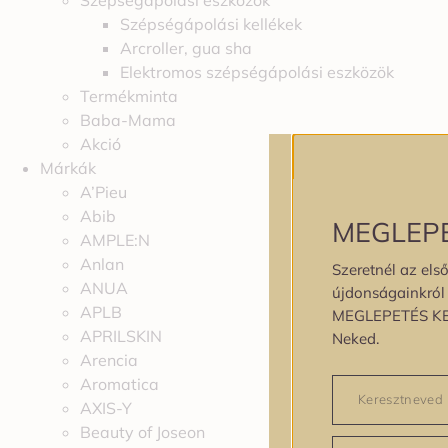
Szépségápolási eszközök
Szépségápolási kellékek
Arcroller, gua sha
Elektromos szépségápolási eszközök
Termékminta
Baba-Mama
Akció
Márkák
A’Pieu
Abib
MEGLEP
AMPLE:N
Anlan
Szeretnél az első
ANUA
újdonságainkról é
APLB
MEGLEPETÉS K
APRILSKIN
Neked.
Arencia
Aromatica
AXIS-Y
Beauty of Joseon