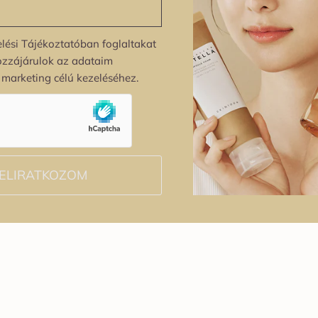
lési Tájékoztatóban foglaltakat
ozzájárulok az adataim
s marketing célú kezeléséhez.
ELIRATKOZOM