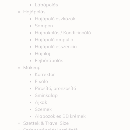
Lábápolás
Hajápolás
Hajápoló eszközök
Sampon
Hajpakolás / Kondícionáló
Hajápoló ampulla
Hajápoló esszencia
Hajolaj
Fejbőrápolás
Makeup
Korrektor
Fixáló
Pirosító, bronzosító
Sminkalap
Ajkak
Szemek
Alapozók és BB krémek
Szettek & Travel Size