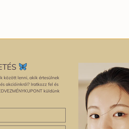
ETÉS
k között lenni, akik értesülnek
s akcióinkról? Iratkozz fel és
EDVEZMÉNYKUPONT küldünk