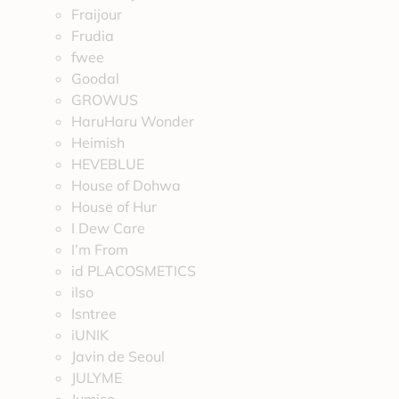
Fraijour
Frudia
fwee
Goodal
GROWUS
HaruHaru Wonder
Heimish
HEVEBLUE
House of Dohwa
House of Hur
I Dew Care
I’m From
id PLACOSMETICS
ilso
Isntree
iUNIK
Javin de Seoul
JULYME