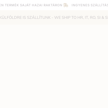
EN TERMÉK SAJÁT HAZAI RAKTÁRON
INGYENES SZÁLLÍTÁ
KÜLFÖLDRE IS SZÁLLÍTUNK - WE SHIP TO HR, IT, RO, SI & S