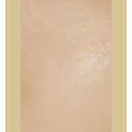
Korrektor
Fixáló
Pirosító, bronzosító
Sminkalap
Ajkak
Szemek
Alapozók és BB krémek
Szettek & Travel Size
Szépségápolási eszközök
Szépségápolási eszközök
Szépségápolási kellékek
Arcroller, gua sha
Elektromos szépségápolási eszközök
Termékminta
Baba-Mama
Akció
Márkák
Márkák