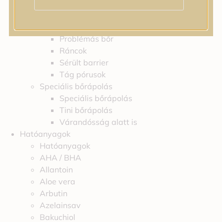
Feszességvesztés
Irritáció
Pigmentfoltok
Problémás bőr
Ráncok
Sérült barrier
Tág pórusok
Speciális bőrápolás
Speciális bőrápolás
Tini bőrápolás
Várandósság alatt is
Hatóanyagok
Hatóanyagok
AHA / BHA
Allantoin
Aloe vera
Arbutin
Azelainsav
Bakuchiol