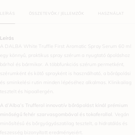
LEÍRÁS
ÖSSZETEVŐK / JELLEMZŐK
HASZNÁLAT
Leírás
A DALBA White Truffle First Aromatic Spray Serum 60 ml
egy könnyű, praktikus spray szérum a nyugtató ápoláshoz
bárhol és bármikor. A többfunkciós szérum permetként,
szérumként és kötő sprayként is használható, a bőrápolási
és sminkelési rutin minden lépéséhez alkalmas. Klinikailag
tesztelt és hipoallergén.
A d’Alba’s Trufferol innovatív bőrápolást kínál prémium
minőségű fehér szarvasgombával és tokoferollal
. Vegán
minősítésű és bőrgyógyászatilag tesztelt, a hidratálás és
feszesség bizonyított eredményeiért.