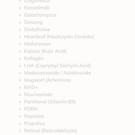
Csigamucin
Exoszómák
Galactomyces
Ginzeng
Glutathione
Heartleaf (Houttuynia Cordata)
Hialuronsav
Kojisav (Kojic Acid)
Kollagén
LHA (Capryloyl Salicylic Acid)
Madecassoside / Asiaticoside
Mugwort (Artemisia)
NAD+
Niacinamide
Panthenol (Vitamin B5)
PDRN
Peptidek
Propolisz
Retinal (Retinaldehyde)