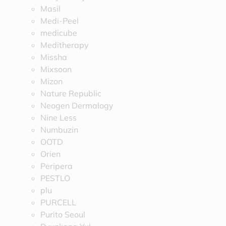
Masil
Medi-Peel
medicube
Meditherapy
Missha
Mixsoon
Mizon
Nature Republic
Neogen Dermalogy
Nine Less
Numbuzin
OOTD
Orien
Peripera
PESTLO
plu
PURCELL
Purito Seoul