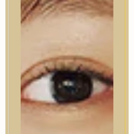
Nyak- és dekoltázs
Ajakápolás
Testápolás
Testápolás
Tusfürdő
Testradír és hámlasztó
Kézápolás
Lábápolás
Hajápolás
Hajápolás
Hajápoló eszközök
Sampon
Hajpakolás / Kondícionáló
Hajápoló ampulla
Hajápoló esszencia
Hajolaj
Fejbőrápolás
Makeup
Makeup