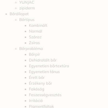
YUNJAC
zipiderm
Bőrállapot
Bőrtípus
Kombinált
Normál
Száraz
Zsíros
Bőrprobléma
Bőrpír
Dehidratált bőr
Egyenetlen bőrtextúra
Egyenetlen tónus
Érett bőr
Érzékeny bőr
Fakóság
Feszességvesztés
Irritáció
Pigmentfoltok