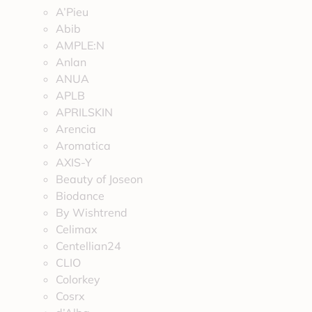
A’Pieu
Abib
AMPLE:N
Anlan
ANUA
APLB
APRILSKIN
Arencia
Aromatica
AXIS-Y
Beauty of Joseon
Biodance
By Wishtrend
Celimax
Centellian24
CLIO
Colorkey
Cosrx