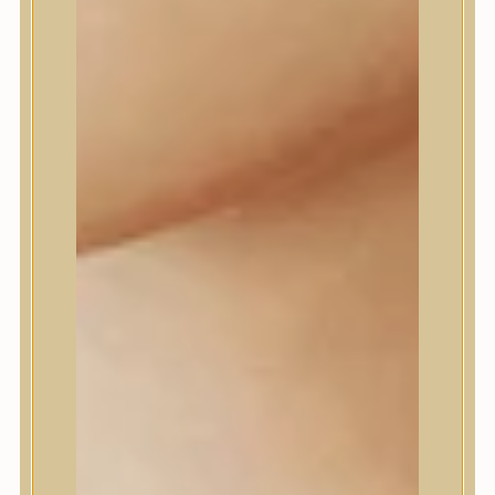
Daeng Gi Meo Ri
dear, Klairs
Dr.Althea
Dr.Melaxin
Dr.nineteen
Dr.Reju-All
Elizavecca
EQQUALBERRY
Esthetic House
Etude
Farm stay
Fraijour
Frudia
fwee
Goodal
GROWUS
HaruHaru Wonder
Heimish
HEVEBLUE