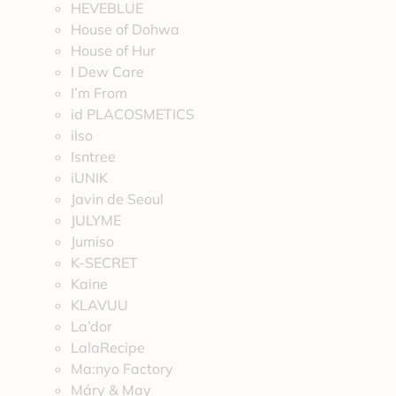
HEVEBLUE
House of Dohwa
House of Hur
I Dew Care
I’m From
id PLACOSMETICS
ilso
Isntree
iUNIK
Javin de Seoul
JULYME
Jumiso
K-SECRET
Kaine
KLAVUU
La’dor
LalaRecipe
Ma:nyo Factory
Máry & May