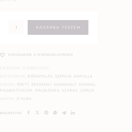
(82,5 Ft / ml)
KOSÁRBA TESZEM
HOZZÁADOM A KÍVÁNSÁGLISTÁHOZ
CIKKSZÁM:
DLB993120JA
KATEGÓRIÁK:
BŐRÁPOLÁS
,
SZÉRUM, AMPULLA
CÍMKÉK:
ÉRETT
,
ÉRZÉKENY
,
KOMBINÁLT
,
NORMÁL
,
PIGMENTFOLTOK
,
PROBLÉMÁS
,
SZÁRAZ
,
ZSÍROS
MÁRKA:
D'ALBA
MEGOSZTÁS