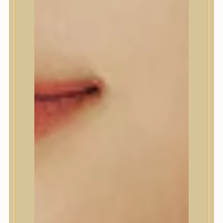
A’Pieu
Abib
AMPLE:N
Anlan
ANUA
APLB
APRILSKIN
Arencia
Aromatica
AXIS-Y
Beauty of Joseon
Biodance
By Wishtrend
Celimax
Centellian24
CLIO
Colorkey
Cosrx
d’Alba