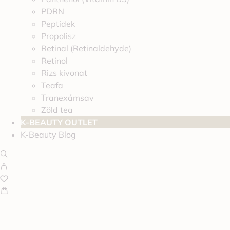
PDRN
Peptidek
Propolisz
Retinal (Retinaldehyde)
Retinol
Rizs kivonat
Teafa
Tranexámsav
Zöld tea
K-BEAUTY OUTLET
K-Beauty Blog