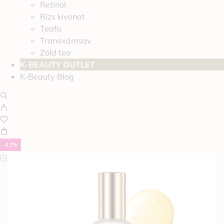
Retinol
Rizs kivonat
Teafa
Tranexámsav
Zöld tea
K-BEAUTY OUTLET
K-Beauty Blog
-17%