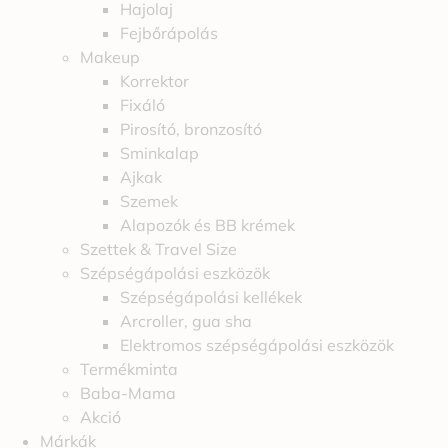
Hajolaj
Fejbőrápolás
Makeup
Korrektor
Fixáló
Pirosító, bronzosító
Sminkalap
Ajkak
Szemek
Alapozók és BB krémek
Szettek & Travel Size
Szépségápolási eszközök
Szépségápolási kellékek
Arcroller, gua sha
Elektromos szépségápolási eszközök
Termékminta
Baba-Mama
Akció
Márkák