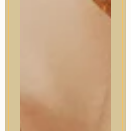
Masil
Medi-Peel
medicube
Meditherapy
Missha
Mixsoon
Mizon
Nature Republic
Neogen Dermalogy
Nine Less
Numbuzin
OOTD
Orien
Peripera
PESTLO
plu
PURCELL
Purito Seoul
Pyunkang Yul