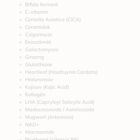
Bifida ferment
C-vitamin
Centella Asiatica (CICA)
Ceramidok
Csigamucin
Exoszómák
Galactomyces
Ginzeng
Glutathione
Heartleaf (Houttuynia Cordata)
Hialuronsav
Kojisav (Kojic Acid)
Kollagén
LHA (Capryloyl Salicylic Acid)
Madecassoside / Asiaticoside
Mugwort (Artemisia)
NAD+
Niacinamide
Panthenol (Vitamin B5)