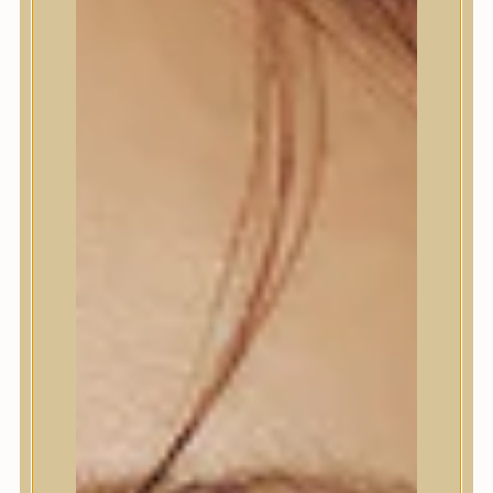
Termékek
Termékek
Trendi
Bőrápolás
Bőrápolás
Arctisztító
Hámlasztó
Tonik, Tonerpárna, Arcpermet
Esszencia
Szérum, ampulla
Fátyolmaszk, maszk
Szemkörnyékápoló
Szemkörnyékápoló
Szempillaszérum
Arckrém, hidratáló krém
Fényvédelem
Éjszakai bőrápolás
Testápolás
Testápolás