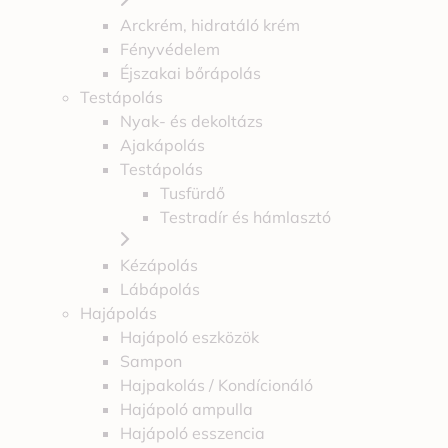
Arckrém, hidratáló krém
Fényvédelem
Éjszakai bőrápolás
Testápolás
Nyak- és dekoltázs
Ajakápolás
Testápolás
Tusfürdő
Testradír és hámlasztó
Kézápolás
Lábápolás
Hajápolás
Hajápoló eszközök
Sampon
Hajpakolás / Kondícionáló
Hajápoló ampulla
Hajápoló esszencia