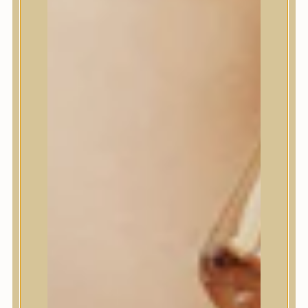
House of Dohwa
House of Hur
I Dew Care
I’m From
id PLACOSMETICS
ilso
Isntree
iUNIK
Javin de Seoul
JULYME
Jumiso
K-SECRET
Kaine
KLAVUU
La’dor
LalaRecipe
Ma:nyo Factory
Máry & May