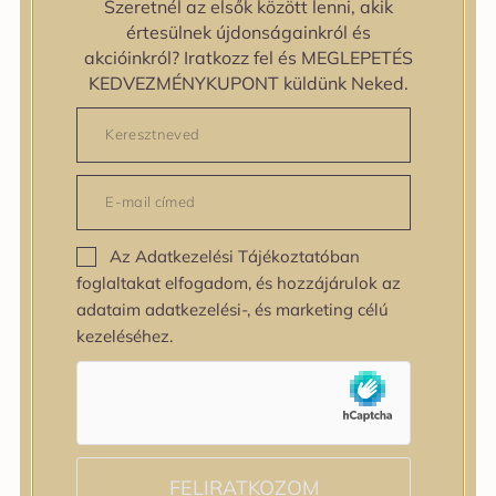
Szeretnél az elsők között lenni, akik
zipiderm
értesülnek újdonságainkról és
Bőrállapot
akcióinkról? Iratkozz fel és MEGLEPETÉS
Bőrállapot
KEDVEZMÉNYKUPONT küldünk Neked.
Bőrtípus
Bőrtípus
Kombinált
Normál
Száraz
Zsíros
Az Adatkezelési Tájékoztatóban
Bőrprobléma
foglaltakat elfogadom, és hozzájárulok az
Bőrprobléma
adataim adatkezelési-, és marketing célú
Bőrpír
kezeléséhez.
Dehidratált bőr
Egyenetlen bőrtextúra
Egyenetlen tónus
Érett bőr
Érzékeny bőr
Fakóság
FELIRATKOZOM