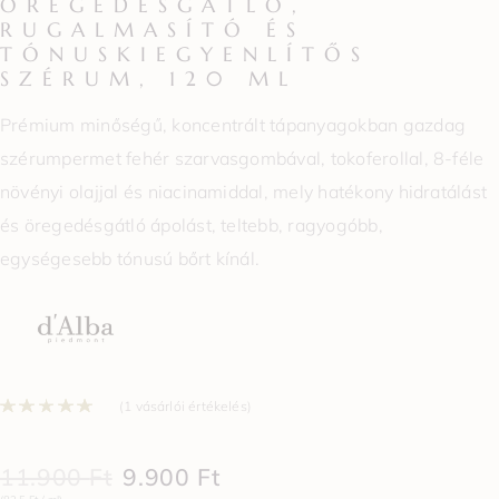
ÖREGEDÉSGÁTLÓ,
RUGALMASÍTÓ ÉS
TÓNUSKIEGYENLÍTŐS
SZÉRUM, 120 ML
Prémium minőségű, koncentrált tápanyagokban gazdag
szérumpermet fehér szarvasgombával, tokoferollal, 8-féle
növényi olajjal és niacinamiddal, mely hatékony hidratálást
és öregedésgátló ápolást, teltebb, ragyogóbb,
egységesebb tónusú bőrt kínál.
Értékelés
5.00
az 5-ből,
1
értékelés ala
(
1
vásárlói értékelés)
11.900
Ft
9.900
Ft