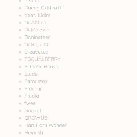
d’Alba
Daeng Gi Meo Ri
dear, Klairs
Dr.Althea
Dr.Melaxin
Dr.nineteen
Dr.Reju-All
Elizavecca
EQQUALBERRY
Esthetic House
Etude
Farm stay
Fraijour
Frudia
fwee
Goodal
GROWUS
HaruHaru Wonder
Heimish