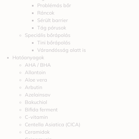
Problémás bőr
Ráncok
Sérült barrier
Tág pórusok
Speciális bőrápolás
Tini bőrápolás
Várandósság alatt is
Hatóanyagok
AHA / BHA
Allantoin
Aloe vera
Arbutin
Azelainsav
Bakuchiol
Bifida ferment
C-vitamin
Centella Asiatica (CICA)
Ceramidok