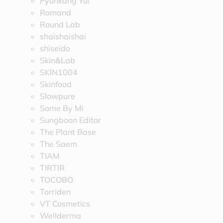
Pyunkang Yul
Romand
Round Lab
shaishaishai
shiseido
Skin&Lab
SKIN1004
Skinfood
Slowpure
Some By Mi
Sungboon Editor
The Plant Base
The Saem
TIAM
TIRTIR
TOCOBO
Torriden
VT Cosmetics
Wellderma