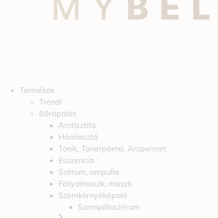
Termékek
Trendi
Bőrápolás
Arctisztító
Hámlasztó
Tonik, Tonerpárna, Arcpermet
Esszencia
Szérum, ampulla
Fátyolmaszk, maszk
Szemkörnyékápoló
Szempillaszérum