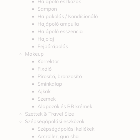
Hajápoló eszközök
Sampon
Hajpakolás / Kondícionáló
Hajápoló ampulla
Hajápoló esszencia
Hajolaj
Fejbőrápolás
Makeup
Korrektor
Fixáló
Pirosító, bronzosító
Sminkalap
Ajkak
Szemek
Alapozók és BB krémek
Szettek & Travel Size
Szépségápolási eszközök
Szépségápolási kellékek
Arcroller, gua sha