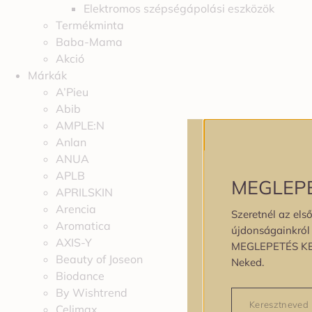
Elektromos szépségápolási eszközök
Termékminta
Baba-Mama
Akció
Márkák
A’Pieu
Abib
AMPLE:N
Anlan
ANUA
APLB
MEGLEP
APRILSKIN
Arencia
Szeretnél az első
Aromatica
újdonságainkról é
AXIS-Y
MEGLEPETÉS K
Beauty of Joseon
Neked.
Biodance
By Wishtrend
Celimax