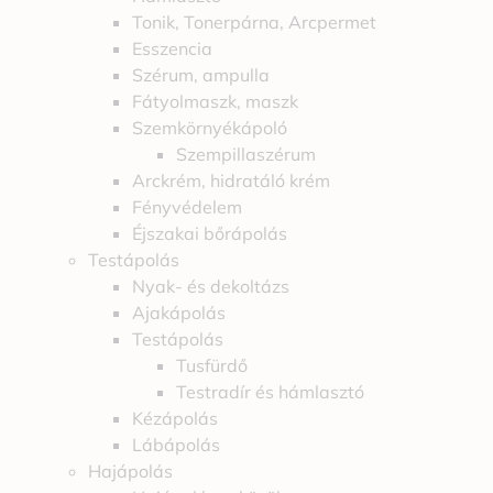
Tonik, Tonerpárna, Arcpermet
Esszencia
Szérum, ampulla
Fátyolmaszk, maszk
Szemkörnyékápoló
Szempillaszérum
Arckrém, hidratáló krém
Fényvédelem
Éjszakai bőrápolás
Testápolás
Nyak- és dekoltázs
Ajakápolás
Testápolás
Tusfürdő
Testradír és hámlasztó
Kézápolás
Lábápolás
Hajápolás