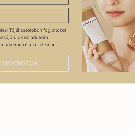
lési Tájékoztatóban foglaltakat
ozzájárulok az adataim
s marketing célú kezeléséhez.
ELIRATKOZOM