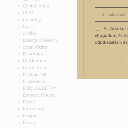
Centellian24
CLIO
Colorkey
Cosrx
Az Adatkeze
d’Alba
elfogadom, és h
Daeng Gi Meo Ri
adatkezelési-, é
dear, Klairs
Dr.Althea
F
Dr.Melaxin
Dr.nineteen
Dr.Reju-All
Elizavecca
EQQUALBERRY
Esthetic House
Etude
Farm stay
Fraijour
Frudia