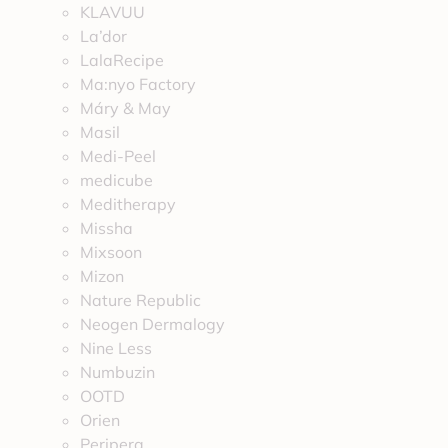
KLAVUU
La’dor
LalaRecipe
Ma:nyo Factory
Máry & May
Masil
Medi-Peel
medicube
Meditherapy
Missha
Mixsoon
Mizon
Nature Republic
Neogen Dermalogy
Nine Less
Numbuzin
OOTD
Orien
Peripera