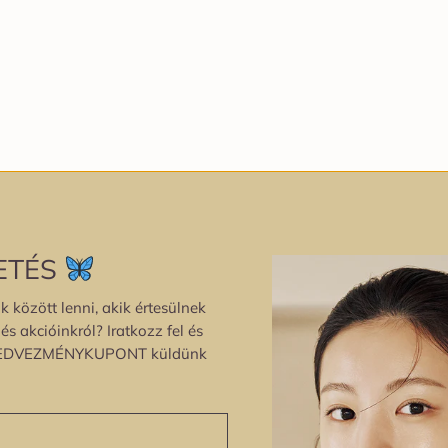
ETÉS
k között lenni, akik értesülnek
s akcióinkról? Iratkozz fel és
EDVEZMÉNYKUPONT küldünk