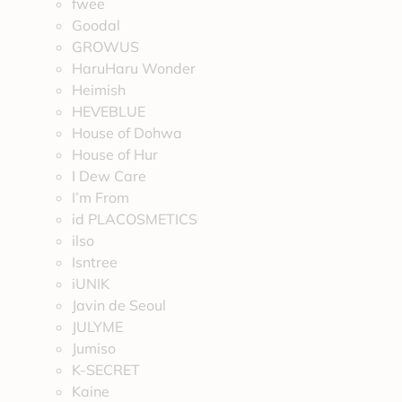
fwee
Goodal
GROWUS
HaruHaru Wonder
Heimish
HEVEBLUE
House of Dohwa
House of Hur
I Dew Care
I’m From
id PLACOSMETICS
ilso
Isntree
iUNIK
Javin de Seoul
JULYME
Jumiso
K-SECRET
Kaine