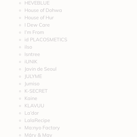
HEVEBLUE
House of Dohwa
House of Hur
I Dew Care
I’m From
id PLACOSMETICS
ilso
Isntree
iUNIK
Javin de Seoul
JULYME
Jumiso
K-SECRET
Kaine
KLAVUU
La’dor
LalaRecipe
Ma:nyo Factory
Máry & May