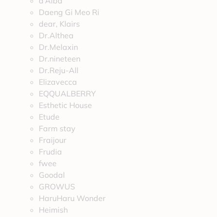
d’Alba
Daeng Gi Meo Ri
dear, Klairs
Dr.Althea
Dr.Melaxin
Dr.nineteen
Dr.Reju-All
Elizavecca
EQQUALBERRY
Esthetic House
Etude
Farm stay
Fraijour
Frudia
fwee
Goodal
GROWUS
HaruHaru Wonder
Heimish