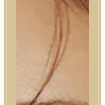
Termékek
Termékek
Trendi
Bőrápolás
Bőrápolás
Arctisztító
Hámlasztó
Tonik, Tonerpárna, Arcpermet
Esszencia
Szérum, ampulla
Fátyolmaszk, maszk
Szemkörnyékápoló
Szemkörnyékápoló
Szempillaszérum
Arckrém, hidratáló krém
Fényvédelem
Éjszakai bőrápolás
Testápolás
Testápolás