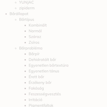
YUNJAC
zipiderm
Bőrállapot
Bőrtípus
Kombinált
Normál
Száraz
Zsíros
Bőrprobléma
Bőrpír
Dehidratált bőr
Egyenetlen bőrtextúra
Egyenetlen tónus
Érett bőr
Érzékeny bőr
Fakóság
Feszességvesztés
Irritáció
Pigmentfoltok