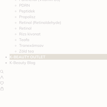
PDRN
Peptidek
Propolisz
Retinal (Retinaldehyde)
Retinol
Rizs kivonat
Teafa
Tranexámsav
Zöld tea
K-BEAUTY OUTLET
K-Beauty Blog