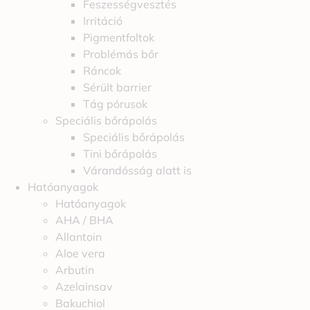
Feszességvesztés
Irritáció
Pigmentfoltok
Problémás bőr
Ráncok
Sérült barrier
Tág pórusok
Speciális bőrápolás
Speciális bőrápolás
Tini bőrápolás
Várandósság alatt is
Hatóanyagok
Hatóanyagok
AHA / BHA
Allantoin
Aloe vera
Arbutin
Azelainsav
Bakuchiol