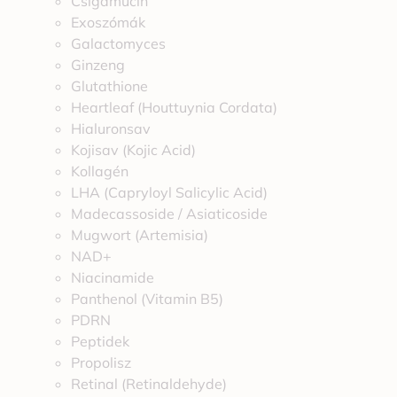
Csigamucin
Exoszómák
Galactomyces
Ginzeng
Glutathione
Heartleaf (Houttuynia Cordata)
Hialuronsav
Kojisav (Kojic Acid)
Kollagén
LHA (Capryloyl Salicylic Acid)
Madecassoside / Asiaticoside
Mugwort (Artemisia)
NAD+
Niacinamide
Panthenol (Vitamin B5)
PDRN
Peptidek
Propolisz
Retinal (Retinaldehyde)