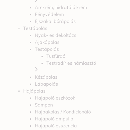
Arckrém, hidratáló krém
Fényvédelem
Éjszakai bőrápolás
Testápolás
Nyak- és dekoltázs
Ajakápolás
Testápolás
Tusfürdő
Testradír és hámlasztó
Kézápolás
Lábápolás
Hajápolás
Hajápoló eszközök
Sampon
Hajpakolás / Kondícionáló
Hajápoló ampulla
Hajápoló esszencia