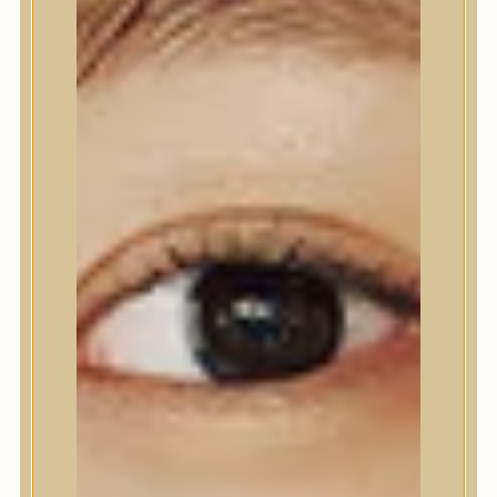
Nyak- és dekoltázs
Ajakápolás
Testápolás
Testápolás
Tusfürdő
Testradír és hámlasztó
Kézápolás
Lábápolás
Hajápolás
Hajápolás
Hajápoló eszközök
Sampon
Hajpakolás / Kondícionáló
Hajápoló ampulla
Hajápoló esszencia
Hajolaj
Fejbőrápolás
Makeup
Makeup