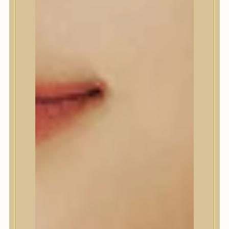
A’Pieu
Abib
AMPLE:N
Anlan
ANUA
APLB
APRILSKIN
Arencia
Aromatica
AXIS-Y
Beauty of Joseon
Biodance
By Wishtrend
Celimax
Centellian24
CLIO
Colorkey
Cosrx
d’Alba