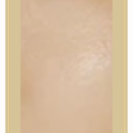
Korrektor
Fixáló
Pirosító, bronzosító
Sminkalap
Ajkak
Szemek
Alapozók és BB krémek
Szettek & Travel Size
Szépségápolási eszközök
Szépségápolási eszközök
Szépségápolási kellékek
Arcroller, gua sha
Elektromos szépségápolási eszközök
Termékminta
Baba-Mama
Akció
Márkák
Márkák