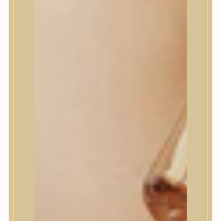
House of Dohwa
House of Hur
I Dew Care
I’m From
id PLACOSMETICS
ilso
Isntree
iUNIK
Javin de Seoul
JULYME
Jumiso
K-SECRET
Kaine
KLAVUU
La’dor
LalaRecipe
Ma:nyo Factory
Máry & May