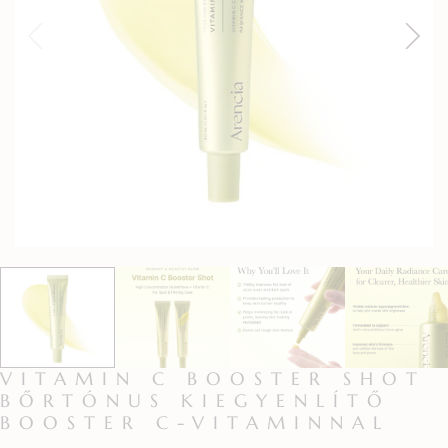
VITAMIN C BOOSTER SHOT
BŐRTÓNUS KIEGYENLÍTŐ
BOOSTER C-VITAMINNAL