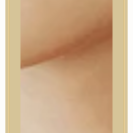
Daeng Gi Meo Ri
dear, Klairs
Dr.Althea
Dr.Melaxin
Dr.nineteen
Dr.Reju-All
Elizavecca
EQQUALBERRY
Esthetic House
Etude
Farm stay
Fraijour
Frudia
fwee
Goodal
GROWUS
HaruHaru Wonder
Heimish
HEVEBLUE