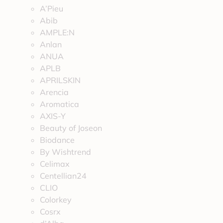
A’Pieu
Abib
AMPLE:N
Anlan
ANUA
APLB
APRILSKIN
Arencia
Aromatica
AXIS-Y
Beauty of Joseon
Biodance
By Wishtrend
Celimax
Centellian24
CLIO
Colorkey
Cosrx