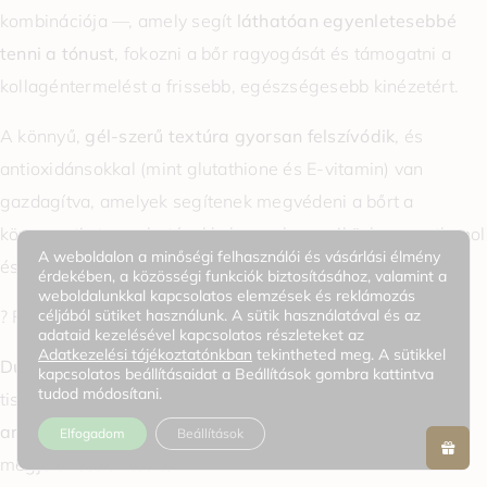
kombinációja —, amely segít
láthatóan egyenletesebbé
tenni a tónust
, fokozni a bőr ragyogását és támogatni a
kollagéntermelést a frissebb, egészségesebb kinézetért.
A könnyű,
gél-szerű textúra gyorsan felszívódik
, és
antioxidánsokkal (mint glutathione és E-vitamin) van
gazdagítva, amelyek segítenek megvédeni a bőrt a
környezeti stresszhatásokkal szemben, miközben panthenol
A weboldalon a minőségi felhasználói és vásárlási élmény
és allantoin hozzáadott
nyugtató hidratálást biztosít
.
érdekében, a közösségi funkciók biztosításához, valamint a
weboldalunkkal kapcsolatos elemzések és reklámozás
céljából sütiket használunk. A sütik használatával és az
? Főbb hatóanyagok és szerepük
adataid kezelésével kapcsolatos részleteket az
Adatkezelési tájékoztatónkban
tekintheted meg. A sütikkel
Dual Vitamin C Complex
– stabil C-vitamin derivátum és
kapcsolatos beállításaidat a Beállítások gombra kattintva
tudod módosítani.
tiszta C-vitamin kombinációja, amely segít
világosítani az
arcbőrt
, csökkenteni a fakó tónust és egyenletesebb
Elfogadom
Beállítások
megjelenést biztosítani.