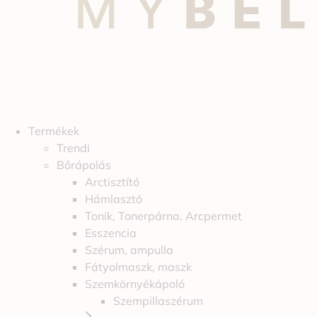
Termékek
Trendi
Bőrápolás
Arctisztító
Hámlasztó
Tonik, Tonerpárna, Arcpermet
Esszencia
Szérum, ampulla
Fátyolmaszk, maszk
Szemkörnyékápoló
Szempillaszérum