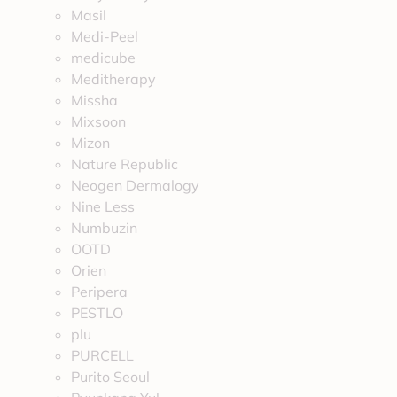
Masil
Medi-Peel
medicube
Meditherapy
Missha
Mixsoon
Mizon
Nature Republic
Neogen Dermalogy
Nine Less
Numbuzin
OOTD
Orien
Peripera
PESTLO
plu
PURCELL
Purito Seoul