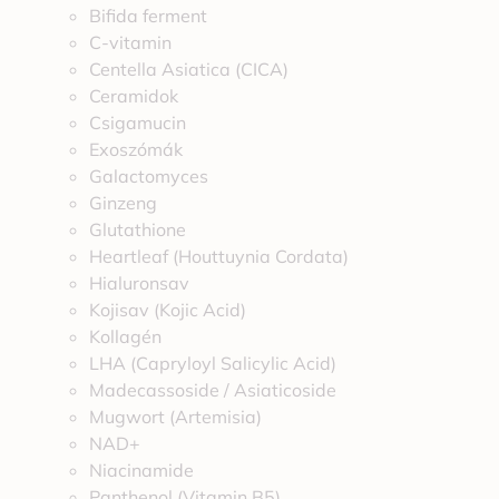
Bifida ferment
C-vitamin
Centella Asiatica (CICA)
Ceramidok
Csigamucin
Exoszómák
Galactomyces
Ginzeng
Glutathione
Heartleaf (Houttuynia Cordata)
Hialuronsav
Kojisav (Kojic Acid)
Kollagén
LHA (Capryloyl Salicylic Acid)
Madecassoside / Asiaticoside
Mugwort (Artemisia)
NAD+
Niacinamide
Panthenol (Vitamin B5)