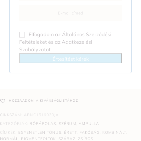
Elfogadom az
Általános Szerződési
Feltételeket
és az
Adatkezelési
Szabályzatot
Értesítést kérek
HOZZÁADOM A KÍVÁNSÁGLISTÁHOZ
CIKKSZÁM:
ARNC1516030JA
KATEGÓRIÁK:
BŐRÁPOLÁS
,
SZÉRUM, AMPULLA
CÍMKÉK:
EGYENETLEN TÓNUS
,
ÉRETT
,
FAKÓSÁG
,
KOMBINÁLT
,
NORMÁL
,
PIGMENTFOLTOK
,
SZÁRAZ
,
ZSÍROS