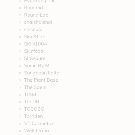
Pyunkang Yul
Romand
Round Lab
shaishaishai
shiseido
Skin&Lab
SKIN1004
Skinfood
Slowpure
Some By Mi
Sungboon Editor
The Plant Base
The Saem
TIAM
TIRTIR
TOCOBO
Torriden
VT Cosmetics
Wellderma