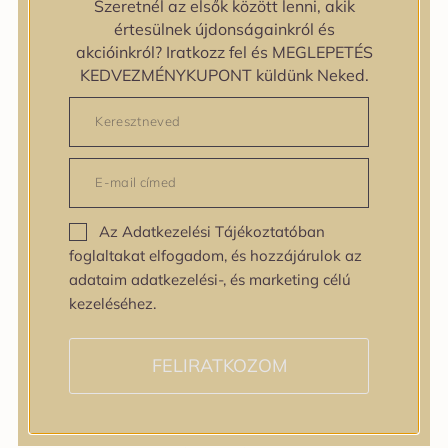
Szeretnél az elsők között lenni, akik
zipiderm
értesülnek újdonságainkról és
Bőrállapot
akcióinkról? Iratkozz fel és MEGLEPETÉS
Bőrállapot
KEDVEZMÉNYKUPONT küldünk Neked.
Bőrtípus
Bőrtípus
Kombinált
Normál
Száraz
Zsíros
Az Adatkezelési Tájékoztatóban
Bőrprobléma
foglaltakat elfogadom, és hozzájárulok az
Bőrprobléma
adataim adatkezelési-, és marketing célú
Bőrpír
kezeléséhez.
Dehidratált bőr
Egyenetlen bőrtextúra
Egyenetlen tónus
FELIRATKOZOM
Érett bőr
Érzékeny bőr
Fakóság