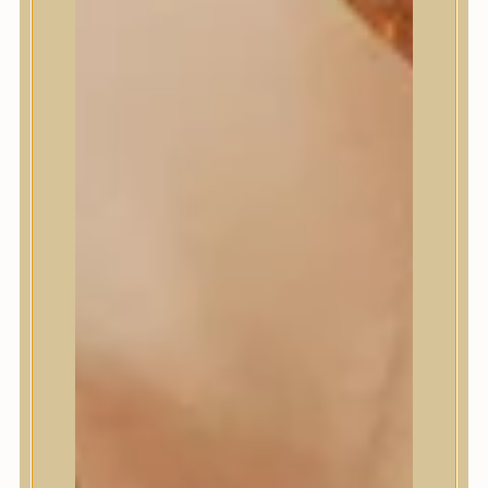
Masil
Medi-Peel
medicube
Meditherapy
Missha
Mixsoon
Mizon
Nature Republic
Neogen Dermalogy
Nine Less
Numbuzin
OOTD
Orien
Peripera
PESTLO
plu
PURCELL
Purito Seoul
Pyunkang Yul