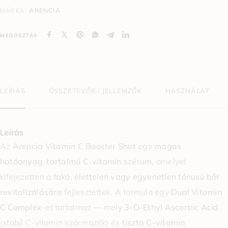
MÁRKA:
ARENCIA
MEGOSZTÁS
LEÍRÁS
ÖSSZETEVŐK / JELLEMZŐK
HASZNÁLAT
Leírás
Az
Arencia Vitamin C Booster Shot
egy
magas
hatóanyag-tartalmú C-vitamin szérum
, amelyet
kifejezetten a
fakó, élettelen vagy egyenetlen tónusú bőr
revitalizálására
fejlesztettek. A formula egy
Dual Vitamin
C Complex
-et tartalmaz — mely
3-O-Ethyl Ascorbic Acid
(stabil C-vitamin származék) és
tiszta C-vitamin