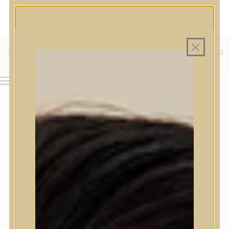
MAGYAR WEBÁRUHÁZ
MINDEN TERMÉK SAJÁT HAZAI RAKTÁRON
INGYENES SZÁLLÍTÁS 19.999 FT FELETT MAGYARORSZÁGRA
KÜLFÖLDRE IS SZÁLLÍTUNK - WE SHIP TO HR, IT, RO, SI
& SK