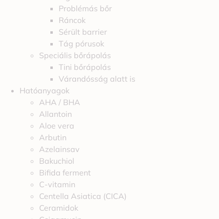
Problémás bőr
Ráncok
Sérült barrier
Tág pórusok
Speciális bőrápolás
Tini bőrápolás
Várandósság alatt is
Hatóanyagok
AHA / BHA
Allantoin
Aloe vera
Arbutin
Azelainsav
Bakuchiol
Bifida ferment
C-vitamin
Centella Asiatica (CICA)
Ceramidok