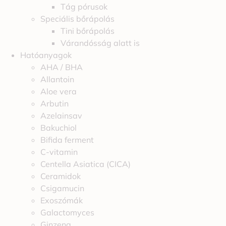
Tág pórusok
Speciális bőrápolás
Tini bőrápolás
Várandósság alatt is
Hatóanyagok
AHA / BHA
Allantoin
Aloe vera
Arbutin
Azelainsav
Bakuchiol
Bifida ferment
C-vitamin
Centella Asiatica (CICA)
Ceramidok
Csigamucin
Exoszómák
Galactomyces
Ginzeng