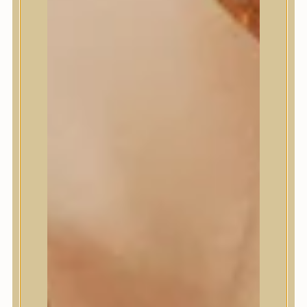
Meditherapy
Missha
Mixsoon
Mizon
Nature Republic
Neogen Dermalogy
Nine Less
Numbuzin
OOTD
Orien
Peripera
PESTLO
plu
PURCELL
Purito Seoul
Pyunkang Yul
Romand
Round Lab
shaishaishai