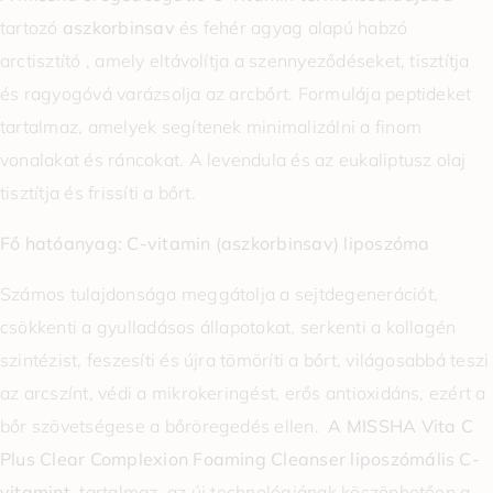
tartozó
aszkorbinsav
és fehér agyag alapú habzó
arctisztító , amely eltávolítja a szennyeződéseket, tisztítja
és ragyogóvá varázsolja az arcbőrt. Formulája peptideket
tartalmaz, amelyek segítenek minimalizálni a finom
vonalakat és ráncokat. A levendula és az eukaliptusz olaj
tisztítja és frissíti a bőrt.
Fő hatóanyag: C-vitamin (aszkorbinsav) liposzóma
Számos tulajdonsága meggátolja a sejtdegenerációt,
csökkenti a gyulladásos állapotokat, serkenti a kollagén
szintézist, feszesíti és újra tömöríti a bőrt, világosabbá teszi
az arcszínt, védi a mikrokeringést, erős antioxidáns, ezért a
bőr szövetségese a bőröregedés ellen.
A MISSHA Vita C
Plus Clear Complexion Foaming Cleanser
liposzómális C-
vitamint
tartalmaz, az új technológiának köszönhetően a