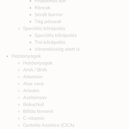
Problémás bőr
Ráncok
Sérült barrier
Tág pórusok
Speciális bőrápolás
Speciális bőrápolás
Tini bőrápolás
Várandósság alatt is
Hatóanyagok
Hatóanyagok
AHA / BHA
Allantoin
Aloe vera
Arbutin
Azelainsav
Bakuchiol
Bifida ferment
C-vitamin
Centella Asiatica (CICA)