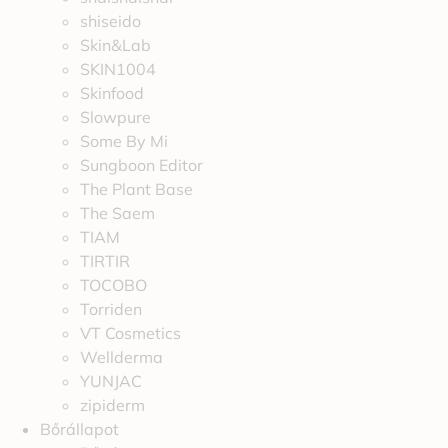
shiseido
Skin&Lab
SKIN1004
Skinfood
Slowpure
Some By Mi
Sungboon Editor
The Plant Base
The Saem
TIAM
TIRTIR
TOCOBO
Torriden
VT Cosmetics
Wellderma
YUNJAC
zipiderm
Bőrállapot