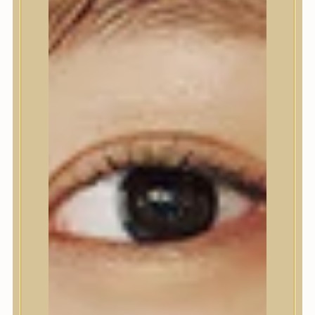
Testápolás
Tusfürdő
Testradír és hámlasztó
Kézápolás
Lábápolás
Hajápolás
Hajápolás
Hajápoló eszközök
Sampon
Hajpakolás / Kondícionáló
Hajápoló ampulla
Hajápoló esszencia
Hajolaj
Fejbőrápolás
Makeup
Makeup
Korrektor
Fixáló
Pirosító, bronzosító