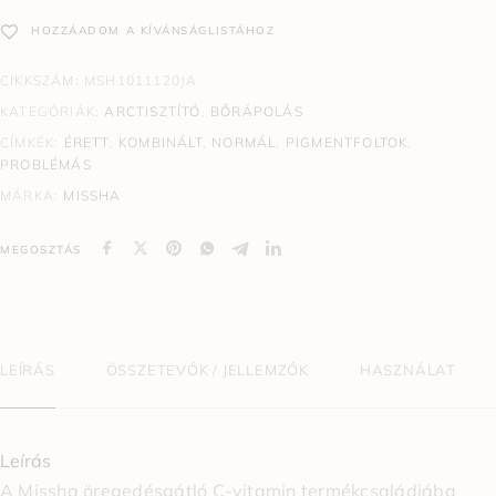
HOZZÁADOM A KÍVÁNSÁGLISTÁHOZ
CIKKSZÁM:
MSH1011120JA
KATEGÓRIÁK:
ARCTISZTÍTÓ
,
BŐRÁPOLÁS
CÍMKÉK:
ÉRETT
,
KOMBINÁLT
,
NORMÁL
,
PIGMENTFOLTOK
,
PROBLÉMÁS
MÁRKA:
MISSHA
MEGOSZTÁS
LEÍRÁS
ÖSSZETEVŐK / JELLEMZŐK
HASZNÁLAT
Leírás
A Missha öregedésgátló C-vitamin termékcsaládjába