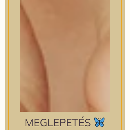
shiseido
Skin&Lab
SKIN1004
Skinfood
Slowpure
Some By Mi
Sungboon Editor
The Plant Base
The Saem
TIAM
TIRTIR
TOCOBO
Torriden
VT Cosmetics
Wellderma
YUNJAC
zipiderm
MEGLEPETÉS
Bőrállapot
Bőrállapot