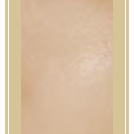
Sminkalap
Ajkak
Szemek
Alapozók és BB krémek
Szettek & Travel Size
Szépségápolási eszközök
Szépségápolási eszközök
Szépségápolási kellékek
Arcroller, gua sha
Elektromos szépségápolási eszközök
Termékminta
Baba-Mama
Akció
Márkák
Márkák
A’Pieu
Abib
AMPLE:N