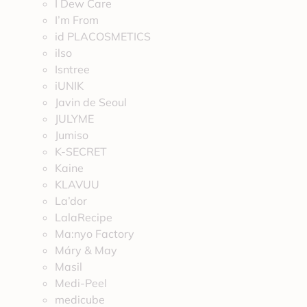
I Dew Care
I’m From
id PLACOSMETICS
ilso
Isntree
iUNIK
Javin de Seoul
JULYME
Jumiso
K-SECRET
Kaine
KLAVUU
La’dor
LalaRecipe
Ma:nyo Factory
Máry & May
Masil
Medi-Peel
medicube