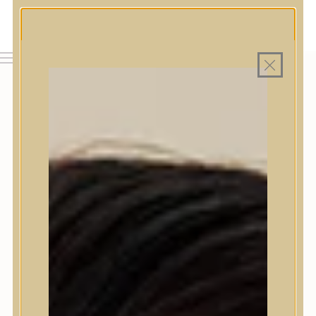
MAGYAR WEBÁRUHÁZ
MINDEN TERMÉK SAJÁT HAZAI RAKTÁRON
INGYENES SZÁLLÍTÁS 19.999 FT FELETT MAGYARORSZÁGRA