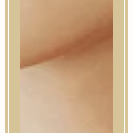
Dr.Melaxin
Dr.nineteen
Dr.Reju-All
Elizavecca
EQQUALBERRY
Esthetic House
Etude
Farm stay
Fraijour
Frudia
fwee
Goodal
GROWUS
HaruHaru Wonder
Heimish
HEVEBLUE
House of Dohwa
House of Hur
I Dew Care