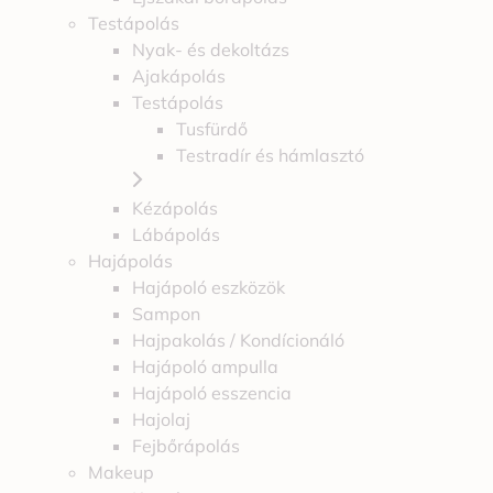
Testápolás
Nyak- és dekoltázs
Ajakápolás
Testápolás
Tusfürdő
Testradír és hámlasztó
Kézápolás
Lábápolás
Hajápolás
Hajápoló eszközök
Sampon
Hajpakolás / Kondícionáló
Hajápoló ampulla
Hajápoló esszencia
Hajolaj
Fejbőrápolás
Makeup