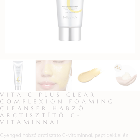
VITA C PLUS CLEAR
COMPLEXION FOAMING
CLEANSER HABZÓ
ARCTISZTÍTÓ C-
VITAMINNAL
Gyengéd habzó arctisztító C-vitaminnal, peptidekkel és