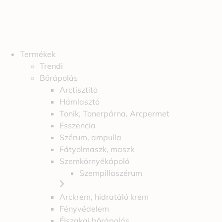
Termékek
Trendi
Bőrápolás
Arctisztító
Hámlasztó
Tonik, Tonerpárna, Arcpermet
Esszencia
Szérum, ampulla
Fátyolmaszk, maszk
Szemkörnyékápoló
Szempillaszérum
Arckrém, hidratáló krém
Fényvédelem
Éjszakai bőrápolás