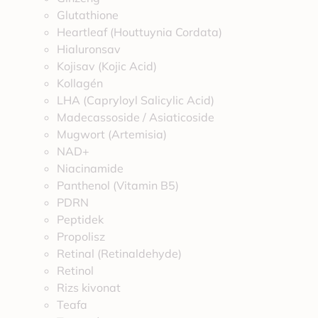
Glutathione
Heartleaf (Houttuynia Cordata)
Hialuronsav
Kojisav (Kojic Acid)
Kollagén
LHA (Capryloyl Salicylic Acid)
Madecassoside / Asiaticoside
Mugwort (Artemisia)
NAD+
Niacinamide
Panthenol (Vitamin B5)
PDRN
Peptidek
Propolisz
Retinal (Retinaldehyde)
Retinol
Rizs kivonat
Teafa