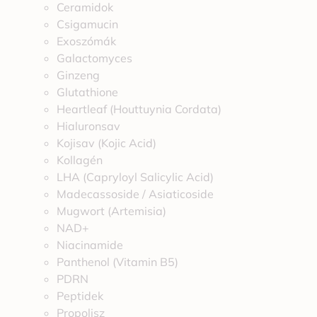
Ceramidok
Csigamucin
Exoszómák
Galactomyces
Ginzeng
Glutathione
Heartleaf (Houttuynia Cordata)
Hialuronsav
Kojisav (Kojic Acid)
Kollagén
LHA (Capryloyl Salicylic Acid)
Madecassoside / Asiaticoside
Mugwort (Artemisia)
NAD+
Niacinamide
Panthenol (Vitamin B5)
PDRN
Peptidek
Propolisz