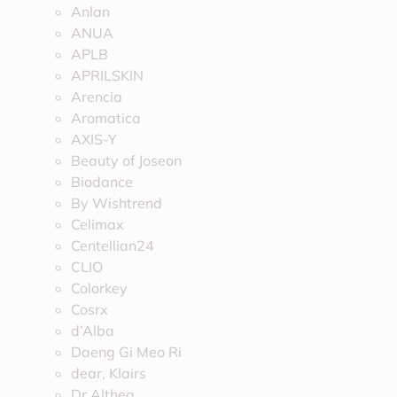
Anlan
ANUA
APLB
APRILSKIN
Arencia
Aromatica
AXIS-Y
Beauty of Joseon
Biodance
By Wishtrend
Celimax
Centellian24
CLIO
Colorkey
Cosrx
d’Alba
Daeng Gi Meo Ri
dear, Klairs
Dr.Althea