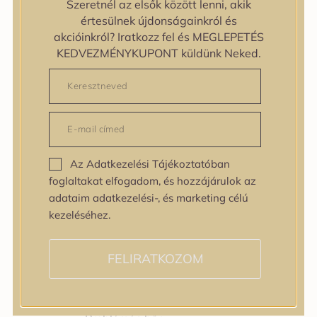
Szeretnél az elsők között lenni, akik
Bőrtípus
értesülnek újdonságainkról és
Bőrtípus
akcióinkról? Iratkozz fel és MEGLEPETÉS
Kombinált
KEDVEZMÉNYKUPONT küldünk Neked.
Normál
Száraz
Zsíros
Bőrprobléma
Bőrprobléma
Bőrpír
Az Adatkezelési Tájékoztatóban
Dehidratált bőr
foglaltakat elfogadom, és hozzájárulok az
Egyenetlen bőrtextúra
adataim adatkezelési-, és marketing célú
Egyenetlen tónus
kezeléséhez.
Érett bőr
Érzékeny bőr
Fakóság
FELIRATKOZOM
Feszességvesztés
Irritáció
Pigmentfoltok