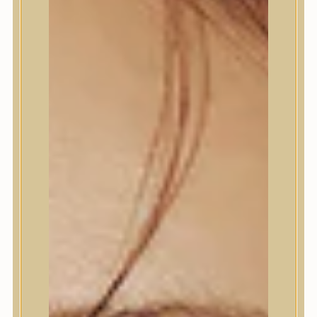
Bőrápolás
Bőrápolás
Arctisztító
Hámlasztó
Tonik, Tonerpárna, Arcpermet
Esszencia
Szérum, ampulla
Fátyolmaszk, maszk
Szemkörnyékápoló
Szemkörnyékápoló
Szempillaszérum
Arckrém, hidratáló krém
Fényvédelem
Éjszakai bőrápolás
Testápolás
Testápolás
Nyak- és dekoltázs
Ajakápolás
Testápolás