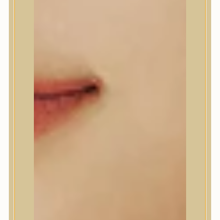
Anlan
ANUA
APLB
APRILSKIN
Arencia
Aromatica
AXIS-Y
Beauty of Joseon
Biodance
By Wishtrend
Celimax
Centellian24
CLIO
Colorkey
Cosrx
d’Alba
Daeng Gi Meo Ri
dear, Klairs
Dr.Althea