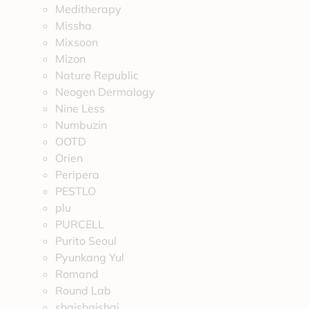
Meditherapy
Missha
Mixsoon
Mizon
Nature Republic
Neogen Dermalogy
Nine Less
Numbuzin
OOTD
Orien
Peripera
PESTLO
plu
PURCELL
Purito Seoul
Pyunkang Yul
Romand
Round Lab
shaishaishai