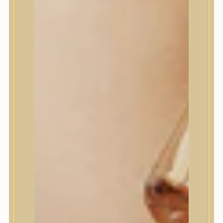
I’m From
id PLACOSMETICS
ilso
Isntree
iUNIK
Javin de Seoul
JULYME
Jumiso
K-SECRET
Kaine
KLAVUU
La’dor
LalaRecipe
Ma:nyo Factory
Máry & May
Masil
Medi-Peel
medicube