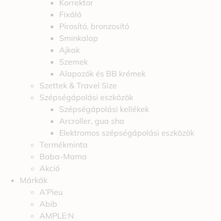
Korrektor
Fixáló
Pirosító, bronzosító
Sminkalap
Ajkak
Szemek
Alapozók és BB krémek
Szettek & Travel Size
Szépségápolási eszközök
Szépségápolási kellékek
Arcroller, gua sha
Elektromos szépségápolási eszközök
Termékminta
Baba-Mama
Akció
Márkák
A’Pieu
Abib
AMPLE:N