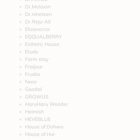
Dr.Melaxin
Dr.nineteen
Dr.Reju-All
Elizavecca
EQQUALBERRY
Esthetic House
Etude
Farm stay
Fraijour
Frudia
fwee
Goodal
GROWUS
HaruHaru Wonder
Heimish
HEVEBLUE
House of Dohwa
House of Hur