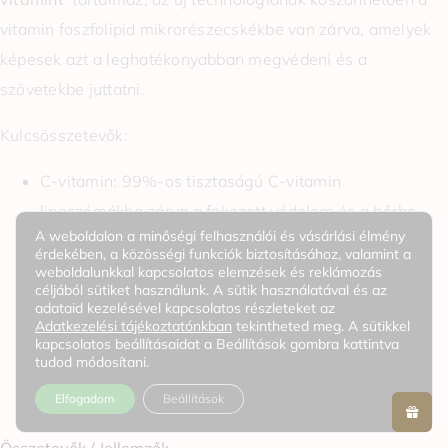
vitamin foszfolipid mikrorészecskékbe van zárva, amelyek
képesek azt a leghatékonyabban megvédeni és a
szövetekbe juttatni.
Kulcsösszetevők:
C-vitamin: 99%-os tisztaságú C-vitamin
liposzómákba zárva a fokozott védelem és a bőrbe
A weboldalon a minőségi felhasználói és vásárlási élmény
való hatékony felszívódás érdekében.
érdekében, a közösségi funkciók biztosításához, valamint a
PHA: Laktobionsav hámlasztáshoz
weboldalunkkal kapcsolatos elemzések és reklámozás
céljából sütiket használunk. A sütik használatával és az
Adenozin: Kiegyenlíti a bőr textúráját
adataid kezelésével kapcsolatos részleteket az
Adatkezelési tájékoztatónkban
tekintheted meg. A sütikkel
Kollagén: Fokozza a bőr feszességét és élénkségét
kapcsolatos beállításaidat a Beállítások gombra kattintva
E-vitamin: Javítja a bőr és a haj egészségét
tudod módosítani.
Ceramid: Hidratáló ápolás
Elfogadom
Beállítások
Hialuronsav: Hidratáló és nedvességfeltöltő