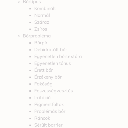
Bőrtípus
Kombinált
Normál
Száraz
Zsíros
Bőrprobléma
Bőrpír
Dehidratált bőr
Egyenetlen bőrtextúra
Egyenetlen tónus
Érett bőr
Érzékeny bőr
Fakóság
Feszességvesztés
Irritáció
Pigmentfoltok
Problémás bőr
Ráncok
Sérült barrier