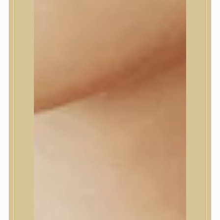
Dr.Melaxin
Dr.nineteen
Dr.Reju-All
Elizavecca
EQQUALBERRY
Esthetic House
Etude
Farm stay
Fraijour
Frudia
fwee
Goodal
GROWUS
HaruHaru Wonder
Heimish
HEVEBLUE
House of Dohwa
House of Hur
I Dew Care