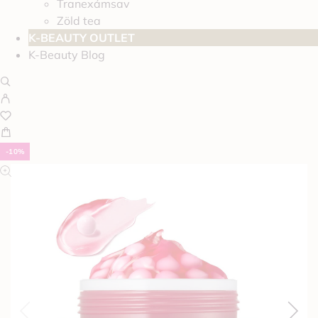
Tranexámsav
Zöld tea
K-BEAUTY OUTLET
K-Beauty Blog
-10%