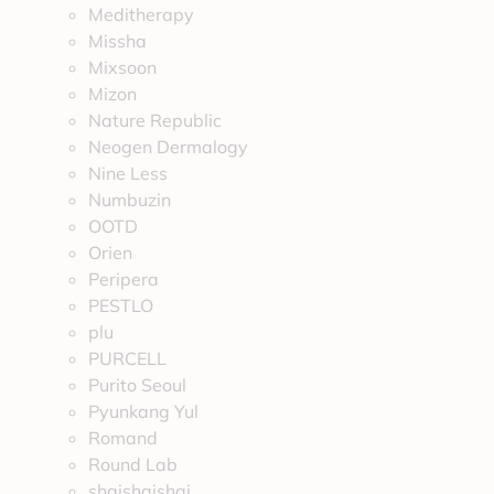
Meditherapy
Missha
Mixsoon
Mizon
Nature Republic
Neogen Dermalogy
Nine Less
Numbuzin
OOTD
Orien
Peripera
PESTLO
plu
PURCELL
Purito Seoul
Pyunkang Yul
Romand
Round Lab
shaishaishai