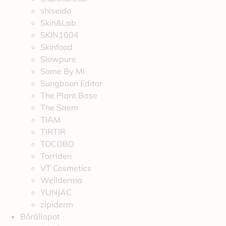
shiseido
Skin&Lab
SKIN1004
Skinfood
Slowpure
Some By Mi
Sungboon Editor
The Plant Base
The Saem
TIAM
TIRTIR
TOCOBO
Torriden
VT Cosmetics
Wellderma
YUNJAC
zipiderm
Bőrállapot