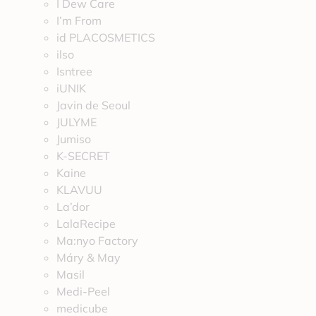
I Dew Care
I’m From
id PLACOSMETICS
ilso
Isntree
iUNIK
Javin de Seoul
JULYME
Jumiso
K-SECRET
Kaine
KLAVUU
La’dor
LalaRecipe
Ma:nyo Factory
Máry & May
Masil
Medi-Peel
medicube