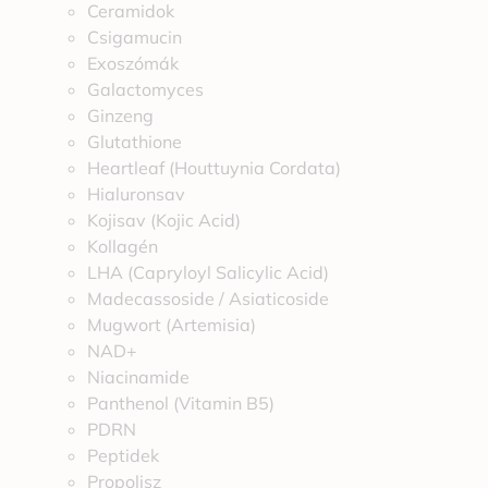
Ceramidok
Csigamucin
Exoszómák
Galactomyces
Ginzeng
Glutathione
Heartleaf (Houttuynia Cordata)
Hialuronsav
Kojisav (Kojic Acid)
Kollagén
LHA (Capryloyl Salicylic Acid)
Madecassoside / Asiaticoside
Mugwort (Artemisia)
NAD+
Niacinamide
Panthenol (Vitamin B5)
PDRN
Peptidek
Propolisz