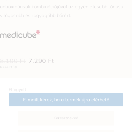
antioxidánsok kombinációjával az egyenletesebb tónusú,
világosabb és ragyogóbb bőrért.
8.100
Ft
7.290
Ft
(132,5 Ft / g)
Elfogyott
E-mailt kérek, ha a termék újra elérhető