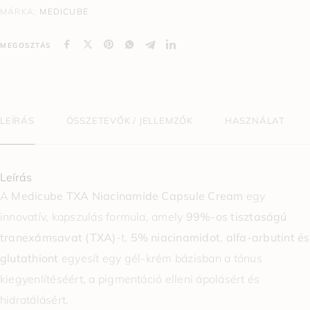
MÁRKA:
MEDICUBE
MEGOSZTÁS
LEÍRÁS
ÖSSZETEVŐK / JELLEMZŐK
HASZNÁLAT
Leírás
A
Medicube TXA Niacinamide Capsule Cream
egy
innovatív, kapszulás formula, amely
99%-os tisztaságú
tranexámsavat (TXA)
-t,
5% niacinamidot
,
alfa-arbutint és
glutathiont
egyesít egy gél-krém bázisban a tónus
kiegyenlítéséért, a pigmentáció elleni ápolásért és
hidratálásért.