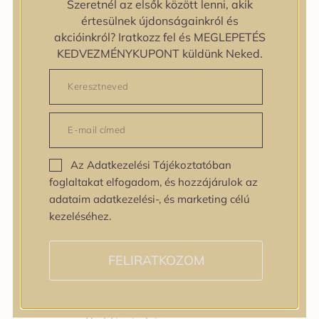
Szeretnél az elsők között lenni, akik
Bőrtípus
értesülnek újdonságainkról és
Bőrtípus
akcióinkról? Iratkozz fel és MEGLEPETÉS
Kombinált
KEDVEZMÉNYKUPONT küldünk Neked.
Normál
Száraz
Zsíros
Bőrprobléma
Bőrprobléma
Bőrpír
Az Adatkezelési Tájékoztatóban
Dehidratált bőr
foglaltakat elfogadom, és hozzájárulok az
Egyenetlen bőrtextúra
adataim adatkezelési-, és marketing célú
Egyenetlen tónus
kezeléséhez.
Érett bőr
Érzékeny bőr
Fakóság
FELIRATKOZOM
Feszességvesztés
Irritáció
Pigmentfoltok