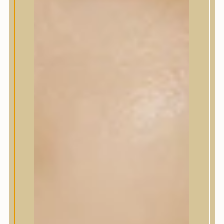
Sminkalap
Ajkak
Szemek
Alapozók és BB krémek
Szettek & Travel Size
Szépségápolási eszközök
Szépségápolási eszközök
Szépségápolási kellékek
Arcroller, gua sha
Elektromos szépségápolási eszközök
Termékminta
Baba-Mama
Akció
Márkák
Márkák
A’Pieu
Abib
AMPLE:N