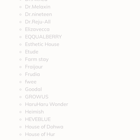
Dr.Melaxin
Dr.nineteen
Dr.Reju-All
Elizavecca
EQQUALBERRY
Esthetic House
Etude
Farm stay
Fraijour
Frudia
fwee
Goodal
GROWUS
HaruHaru Wonder
Heimish
HEVEBLUE
House of Dohwa
House of Hur