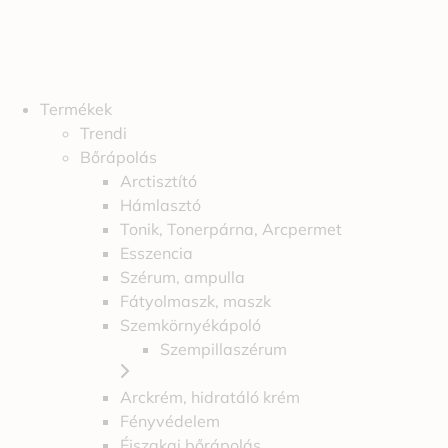
Termékek
Trendi
Bőrápolás
Arctisztító
Hámlasztó
Tonik, Tonerpárna, Arcpermet
Esszencia
Szérum, ampulla
Fátyolmaszk, maszk
Szemkörnyékápoló
Szempillaszérum
Arckrém, hidratáló krém
Fényvédelem
Éjszakai bőrápolás