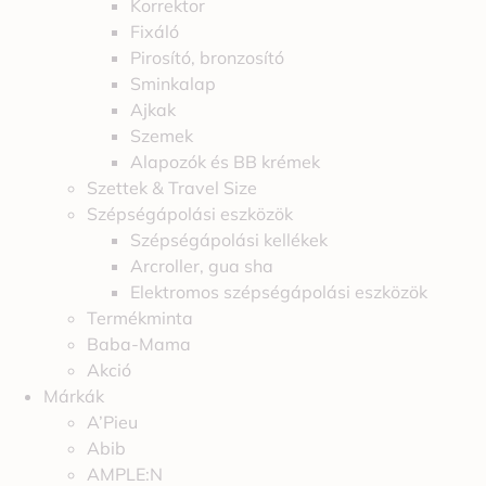
Korrektor
Fixáló
Pirosító, bronzosító
Sminkalap
Ajkak
Szemek
Alapozók és BB krémek
Szettek & Travel Size
Szépségápolási eszközök
Szépségápolási kellékek
Arcroller, gua sha
Elektromos szépségápolási eszközök
Termékminta
Baba-Mama
Akció
Márkák
A’Pieu
Abib
AMPLE:N