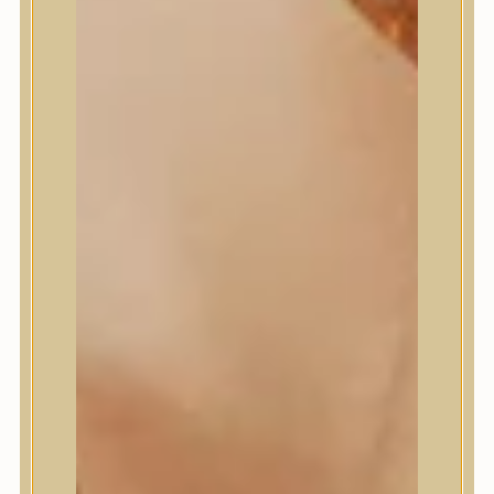
Meditherapy
Missha
Mixsoon
Mizon
Nature Republic
Neogen Dermalogy
Nine Less
Numbuzin
OOTD
Orien
Peripera
PESTLO
plu
PURCELL
Purito Seoul
Pyunkang Yul
Romand
Round Lab
shaishaishai