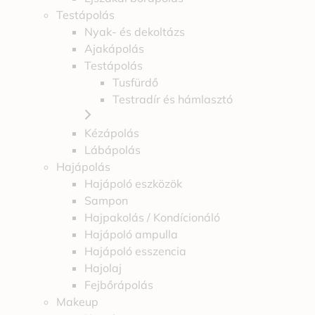
Testápolás
Nyak- és dekoltázs
Ajakápolás
Testápolás
Tusfürdő
Testradír és hámlasztó
Kézápolás
Lábápolás
Hajápolás
Hajápoló eszközök
Sampon
Hajpakolás / Kondícionáló
Hajápoló ampulla
Hajápoló esszencia
Hajolaj
Fejbőrápolás
Makeup