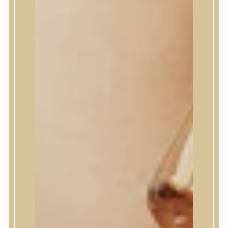
I’m From
id PLACOSMETICS
ilso
Isntree
iUNIK
Javin de Seoul
JULYME
Jumiso
K-SECRET
Kaine
KLAVUU
La’dor
LalaRecipe
Ma:nyo Factory
Máry & May
Masil
Medi-Peel
medicube