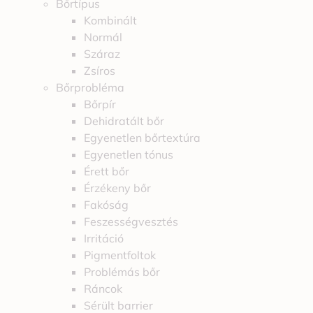
Bőrtípus
Kombinált
Normál
Száraz
Zsíros
Bőrprobléma
Bőrpír
Dehidratált bőr
Egyenetlen bőrtextúra
Egyenetlen tónus
Érett bőr
Érzékeny bőr
Fakóság
Feszességvesztés
Irritáció
Pigmentfoltok
Problémás bőr
Ráncok
Sérült barrier