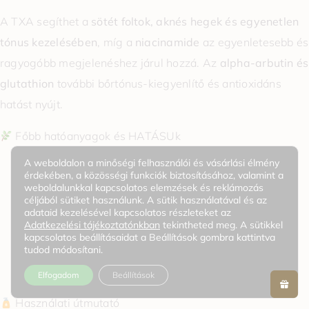
A TXA segíthet a
sötét foltok, aknés hegek és egyenetlen
tónus kezelésében
, míg a
niacinamide
az egyenletesebb és
ragyogóbb megjelenéshez járul hozzá. Az
alpha-arbutin és
glutathion
további bőrtónus-kiegyenlítő és antioxidáns
hatást nyújt.
Főbb hatóanyagok és HATÁSUk
A weboldalon a minőségi felhasználói és vásárlási élmény
TXA (Tranexamic Acid)
– segíthet a pigmentáció
érdekében, a közösségi funkciók biztosításához, valamint a
weboldalunkkal kapcsolatos elemzések és reklámozás
csökkentésében.
céljából sütiket használunk. A sütik használatával és az
Niacinamide
– egyenletességet és hidratálást ad.
adataid kezelésével kapcsolatos részleteket az
Adatkezelési tájékoztatónkban
tekintheted meg. A sütikkel
Alpha-arbutin
– segíti a ragyogás fokozását.
kapcsolatos beállításaidat a Beállítások gombra kattintva
tudod módosítani.
Glutathion
– antioxidáns hatás.
Hialuronsav (több formában)
– mély hidratálás.
Elfogadom
Beállítások
Használati útmutató