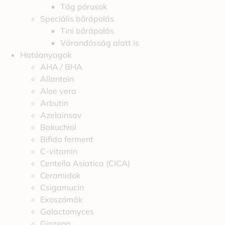
Tág pórusok
Speciális bőrápolás
Tini bőrápolás
Várandósság alatt is
Hatóanyagok
AHA / BHA
Allantoin
Aloe vera
Arbutin
Azelainsav
Bakuchiol
Bifida ferment
C-vitamin
Centella Asiatica (CICA)
Ceramidok
Csigamucin
Exoszómák
Galactomyces
Ginzeng