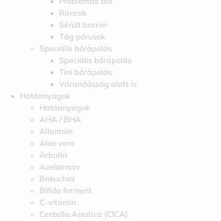
Problémás bőr
Ráncok
Sérült barrier
Tág pórusok
Speciális bőrápolás
Speciális bőrápolás
Tini bőrápolás
Várandósság alatt is
Hatóanyagok
Hatóanyagok
AHA / BHA
Allantoin
Aloe vera
Arbutin
Azelainsav
Bakuchiol
Bifida ferment
C-vitamin
Centella Asiatica (CICA)