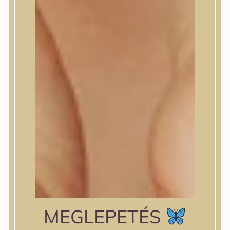
shiseido
Skin&Lab
SKIN1004
Skinfood
Slowpure
Some By Mi
Sungboon Editor
The Plant Base
The Saem
TIAM
TIRTIR
TOCOBO
Torriden
VT Cosmetics
Wellderma
YUNJAC
zipiderm
MEGLEPETÉS
Bőrállapot
Bőrállapot