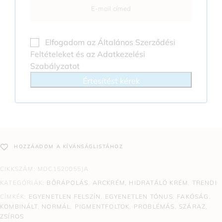
Elfogadom az
Általános Szerződési
Feltételeket
és az
Adatkezelési
Szabályzatot
Értesítést kérek
HOZZÁADOM A KÍVÁNSÁGLISTÁHOZ
CIKKSZÁM:
MDC1520055JA
KATEGÓRIÁK:
BŐRÁPOLÁS
,
ARCKRÉM, HIDRATÁLÓ KRÉM
,
TRENDI
CÍMKÉK:
EGYENETLEN FELSZÍN
,
EGYENETLEN TÓNUS
,
FAKÓSÁG
,
KOMBINÁLT
,
NORMÁL
,
PIGMENTFOLTOK
,
PROBLÉMÁS
,
SZÁRAZ
,
ZSÍROS