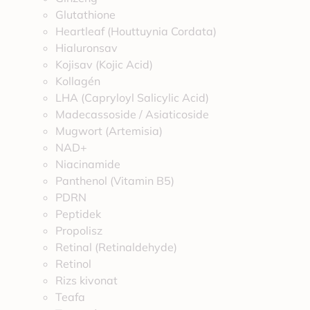
Glutathione
Heartleaf (Houttuynia Cordata)
Hialuronsav
Kojisav (Kojic Acid)
Kollagén
LHA (Capryloyl Salicylic Acid)
Madecassoside / Asiaticoside
Mugwort (Artemisia)
NAD+
Niacinamide
Panthenol (Vitamin B5)
PDRN
Peptidek
Propolisz
Retinal (Retinaldehyde)
Retinol
Rizs kivonat
Teafa