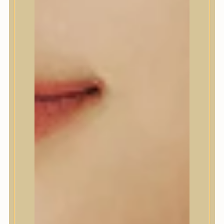
Anlan
ANUA
APLB
APRILSKIN
Arencia
Aromatica
AXIS-Y
Beauty of Joseon
Biodance
By Wishtrend
Celimax
Centellian24
CLIO
Colorkey
Cosrx
d’Alba
Daeng Gi Meo Ri
dear, Klairs
Dr.Althea