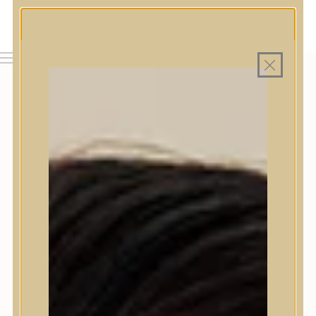
MAGYAR WEBÁRUHÁZ
MINDEN TERMÉK SAJÁT HAZAI RAKTÁRON
INGYENES SZÁLLÍTÁS 19.999 FT FELETT MAGYARORSZÁGRA