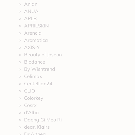
Anlan
ANUA
APLB
APRILSKIN
Arencia
Aromatica
AXIS-Y
Beauty of Joseon
Biodance
By Wishtrend
Celimax
Centellian24
CLIO
Colorkey
Cosrx
d’Alba
Daeng Gi Meo Ri
dear, Klairs
Dr.Althea