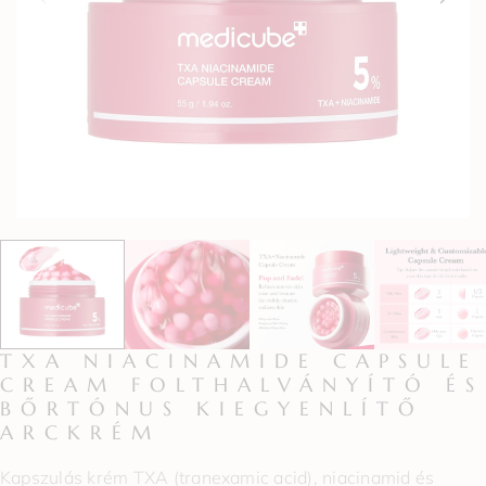
TXA NIACINAMIDE CAPSULE
CREAM FOLTHALVÁNYÍTÓ ÉS
BŐRTÓNUS KIEGYENLÍTŐ
ARCKRÉM
Kapszulás krém TXA (tranexamic acid), niacinamid és