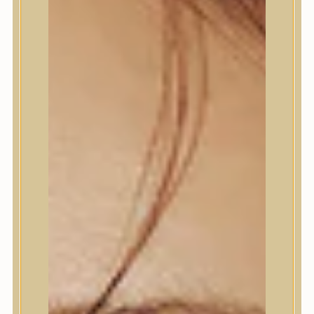
Bőrápolás
Bőrápolás
Arctisztító
Hámlasztó
Tonik, Tonerpárna, Arcpermet
Esszencia
Szérum, ampulla
Fátyolmaszk, maszk
Szemkörnyékápoló
Szemkörnyékápoló
Szempillaszérum
Arckrém, hidratáló krém
Fényvédelem
Éjszakai bőrápolás
Testápolás
Testápolás
Nyak- és dekoltázs
Ajakápolás
Testápolás