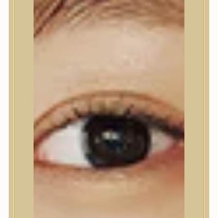
Testápolás
Tusfürdő
Testradír és hámlasztó
Kézápolás
Lábápolás
Hajápolás
Hajápolás
Hajápoló eszközök
Sampon
Hajpakolás / Kondícionáló
Hajápoló ampulla
Hajápoló esszencia
Hajolaj
Fejbőrápolás
Makeup
Makeup
Korrektor
Fixáló
Pirosító, bronzosító