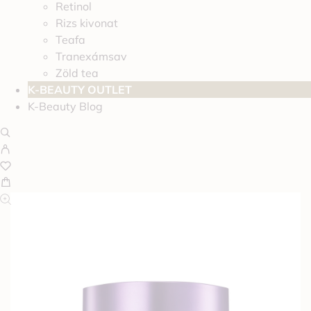
Retinol
Rizs kivonat
Teafa
Tranexámsav
Zöld tea
K-BEAUTY OUTLET
K-Beauty Blog