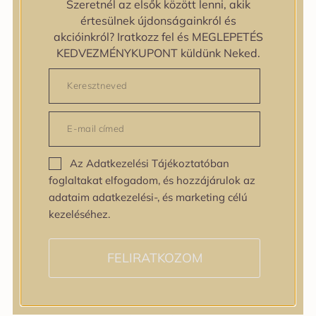
Szeretnél az elsők között lenni, akik
zipiderm
értesülnek újdonságainkról és
Bőrállapot
akcióinkról? Iratkozz fel és MEGLEPETÉS
Bőrállapot
KEDVEZMÉNYKUPONT küldünk Neked.
Bőrtípus
Bőrtípus
Kombinált
Normál
Száraz
Zsíros
Az Adatkezelési Tájékoztatóban
Bőrprobléma
foglaltakat elfogadom, és hozzájárulok az
Bőrprobléma
adataim adatkezelési-, és marketing célú
Bőrpír
kezeléséhez.
Dehidratált bőr
Egyenetlen bőrtextúra
Egyenetlen tónus
FELIRATKOZOM
Érett bőr
Érzékeny bőr
Fakóság