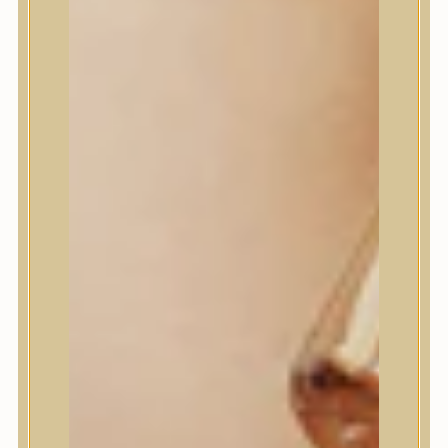
House of Dohwa
House of Hur
I Dew Care
I’m From
id PLACOSMETICS
ilso
Isntree
iUNIK
Javin de Seoul
JULYME
Jumiso
K-SECRET
Kaine
KLAVUU
La’dor
LalaRecipe
Ma:nyo Factory
Máry & May