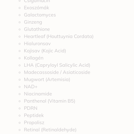
Csigamucin
Exoszómák
Galactomyces
Ginzeng
Glutathione
Heartleaf (Houttuynia Cordata)
Hialuronsav
Kojisav (Kojic Acid)
Kollagén
LHA (Capryloyl Salicylic Acid)
Madecassoside / Asiaticoside
Mugwort (Artemisia)
NAD+
Niacinamide
Panthenol (Vitamin B5)
PDRN
Peptidek
Propolisz
Retinal (Retinaldehyde)