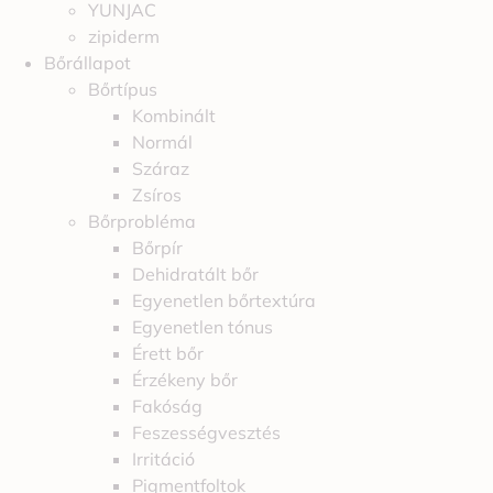
YUNJAC
zipiderm
Bőrállapot
Bőrtípus
Kombinált
Normál
Száraz
Zsíros
Bőrprobléma
Bőrpír
Dehidratált bőr
Egyenetlen bőrtextúra
Egyenetlen tónus
Érett bőr
Érzékeny bőr
Fakóság
Feszességvesztés
Irritáció
Pigmentfoltok