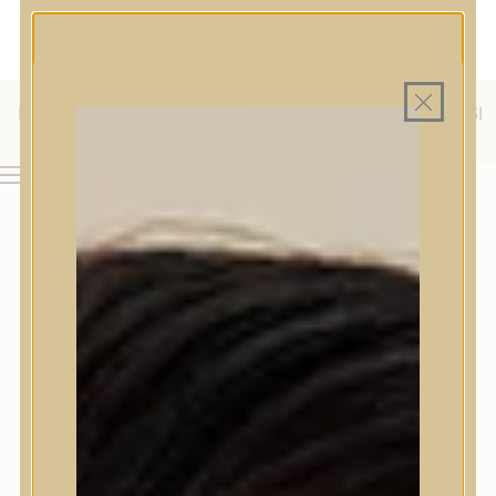
MAGYAR WEBÁRUHÁZ
MINDEN TERMÉK SAJÁT HAZAI RAKTÁRON
INGYENES SZÁLLÍTÁS 19.999 FT FELETT MAGYARORSZÁGRA
ÜLFÖLDRE IS SZÁLLÍTUNK - WE SHIP TO HR, IT, RO, SI
AJÁNDÉK TERMÉKMINTA MINDEN ARC-, TEST- VAGY
HAJÁPOLÓ KOZMETIKUM RENDELÉSHEZ
& SK