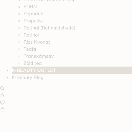
PDRN
Peptidek
Propolisz
Retinal (Retinaldehyde)
Retinol
Rizs kivonat
Teafa
Tranexámsav
Zöld tea
K-BEAUTY OUTLET
K-Beauty Blog