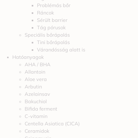
Problémás bőr
Ráncok
Sérült barrier
Tág pórusok
Speciális bőrápolás
Tini bőrápolás
Várandósság alatt is
Hatóanyagok
AHA / BHA
Allantoin
Aloe vera
Arbutin
Azelainsav
Bakuchiol
Bifida ferment
C-vitamin
Centella Asiatica (CICA)
Ceramidok