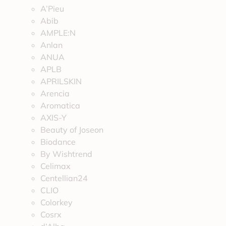
A’Pieu
Abib
AMPLE:N
Anlan
ANUA
APLB
APRILSKIN
Arencia
Aromatica
AXIS-Y
Beauty of Joseon
Biodance
By Wishtrend
Celimax
Centellian24
CLIO
Colorkey
Cosrx