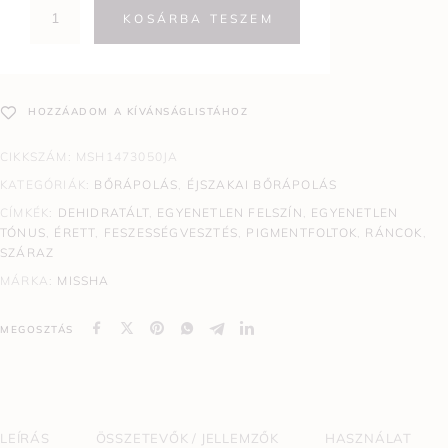
KOSÁRBA TESZEM
HOZZÁADOM A KÍVÁNSÁGLISTÁHOZ
CIKKSZÁM:
MSH1473050JA
KATEGÓRIÁK:
BŐRÁPOLÁS
,
ÉJSZAKAI BŐRÁPOLÁS
CÍMKÉK:
DEHIDRATÁLT
,
EGYENETLEN FELSZÍN
,
EGYENETLEN
TÓNUS
,
ÉRETT
,
FESZESSÉGVESZTÉS
,
PIGMENTFOLTOK
,
RÁNCOK
,
SZÁRAZ
MÁRKA:
MISSHA
MEGOSZTÁS
LEÍRÁS
ÖSSZETEVŐK / JELLEMZŐK
HASZNÁLAT