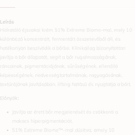
Leírás
Hidratáló éjszakai krém 51% Extreme Biome-mal, mely 10
különböző koncentrált, fermentált összetevőből áll, és
hatékonyan beszívódik a bőrbe. Klinikailag bizonyítottan
javítja a bőr állapotát, segít a bőr rugalmasságának,
ráncainak, pigmentációjának, sűrűségének, ellenálló
képességének, nedvességtartalmának, ragyogásának,
textúrájának javításában, lifting hatású és nyugtatja a bőrt.
Előnyök:
Javítja az érett bőr megjelenését és csökkenti a
makacs hiperpigmentációt.
51% Extreme Biome™-mal dúsítva, amely 10