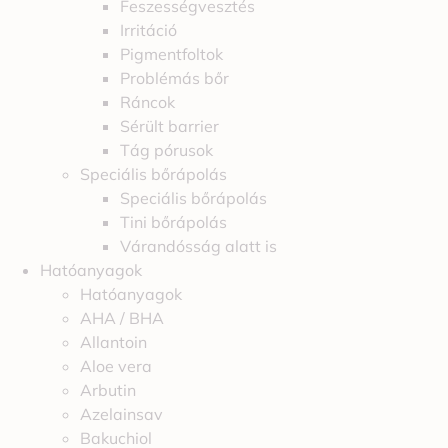
Feszességvesztés
Irritáció
Pigmentfoltok
Problémás bőr
Ráncok
Sérült barrier
Tág pórusok
Speciális bőrápolás
Speciális bőrápolás
Tini bőrápolás
Várandósság alatt is
Hatóanyagok
Hatóanyagok
AHA / BHA
Allantoin
Aloe vera
Arbutin
Azelainsav
Bakuchiol