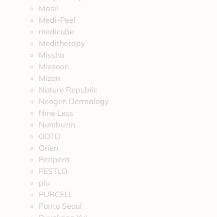
Masil
Medi-Peel
medicube
Meditherapy
Missha
Mixsoon
Mizon
Nature Republic
Neogen Dermalogy
Nine Less
Numbuzin
OOTD
Orien
Peripera
PESTLO
plu
PURCELL
Purito Seoul