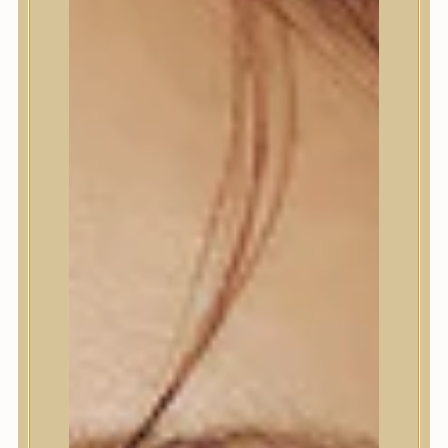
Termékek
Termékek
Trendi
Bőrápolás
Bőrápolás
Arctisztító
Hámlasztó
Tonik, Tonerpárna, Arcpermet
Esszencia
Szérum, ampulla
Fátyolmaszk, maszk
Szemkörnyékápoló
Szemkörnyékápoló
Szempillaszérum
Arckrém, hidratáló krém
Fényvédelem
Éjszakai bőrápolás
Testápolás
Testápolás