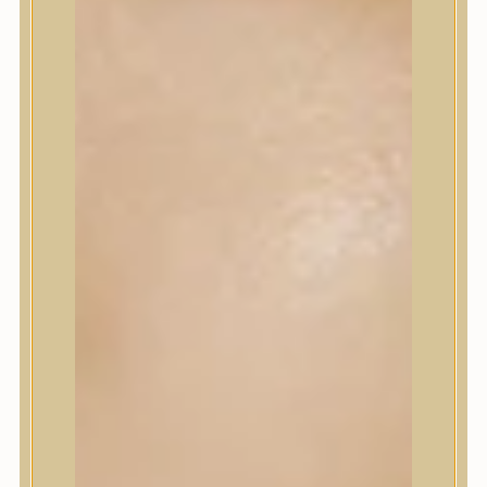
Korrektor
Fixáló
Pirosító, bronzosító
Sminkalap
Ajkak
Szemek
Alapozók és BB krémek
Szettek & Travel Size
Szépségápolási eszközök
Szépségápolási eszközök
Szépségápolási kellékek
Arcroller, gua sha
Elektromos szépségápolási eszközök
Termékminta
Baba-Mama
Akció
Márkák
Márkák