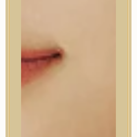
A’Pieu
Abib
AMPLE:N
Anlan
ANUA
APLB
APRILSKIN
Arencia
Aromatica
AXIS-Y
Beauty of Joseon
Biodance
By Wishtrend
Celimax
Centellian24
CLIO
Colorkey
Cosrx
d’Alba