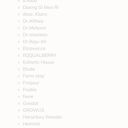
d’Alba
Daeng Gi Meo Ri
dear, Klairs
Dr.Althea
Dr.Melaxin
Dr.nineteen
Dr.Reju-All
Elizavecca
EQQUALBERRY
Esthetic House
Etude
Farm stay
Fraijour
Frudia
fwee
Goodal
GROWUS
HaruHaru Wonder
Heimish