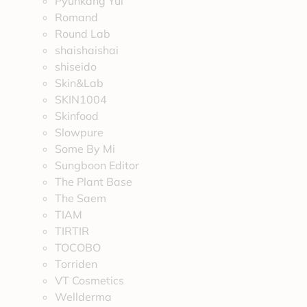
Pyunkang Yul
Romand
Round Lab
shaishaishai
shiseido
Skin&Lab
SKIN1004
Skinfood
Slowpure
Some By Mi
Sungboon Editor
The Plant Base
The Saem
TIAM
TIRTIR
TOCOBO
Torriden
VT Cosmetics
Wellderma