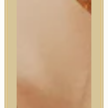
Masil
Medi-Peel
medicube
Meditherapy
Missha
Mixsoon
Mizon
Nature Republic
Neogen Dermalogy
Nine Less
Numbuzin
OOTD
Orien
Peripera
PESTLO
plu
PURCELL
Purito Seoul
Pyunkang Yul