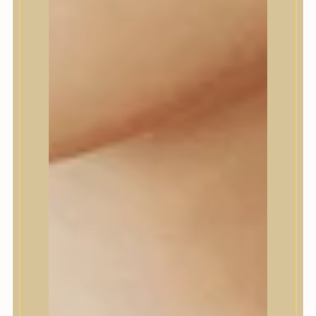
Daeng Gi Meo Ri
dear, Klairs
Dr.Althea
Dr.Melaxin
Dr.nineteen
Dr.Reju-All
Elizavecca
EQQUALBERRY
Esthetic House
Etude
Farm stay
Fraijour
Frudia
fwee
Goodal
GROWUS
HaruHaru Wonder
Heimish
HEVEBLUE