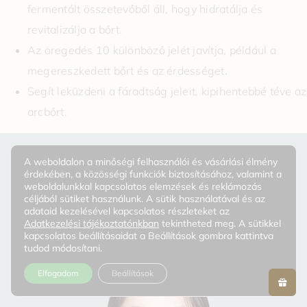
fermentált összetevőből áll, hogy hidratálja és
revitalizálja a bőrt.
Az öregedés 10 különböző jelét javítja, például a
megereszkedett bőrt és az érdességet.
Segít leküzdeni a fáradtság jeleit, kipihentebbé téve az
arcbőrt.
A weboldalon a minőségi felhasználói és vásárlási élmény
érdekében, a közösségi funkciók biztosításához, valamint a
weboldalunkkal kapcsolatos elemzések és reklámozás
céljából sütiket használunk. A sütik használatával és az
adataid kezelésével kapcsolatos részleteket az
Adatkezelési tájékoztatónkban
tekintheted meg. A sütikkel
kapcsolatos beállításaidat a Beállítások gombra kattintva
tudod módosítani.
Elfogadom
Beállítások