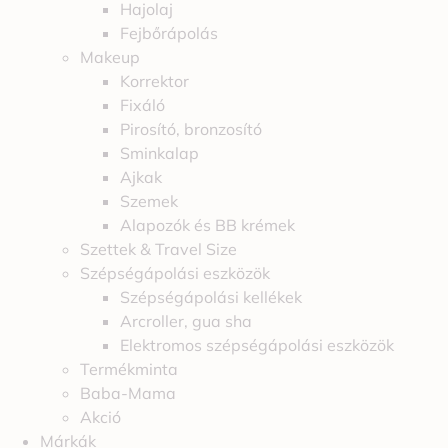
Hajolaj
Fejbőrápolás
Makeup
Korrektor
Fixáló
Pirosító, bronzosító
Sminkalap
Ajkak
Szemek
Alapozók és BB krémek
Szettek & Travel Size
Szépségápolási eszközök
Szépségápolási kellékek
Arcroller, gua sha
Elektromos szépségápolási eszközök
Termékminta
Baba-Mama
Akció
Márkák