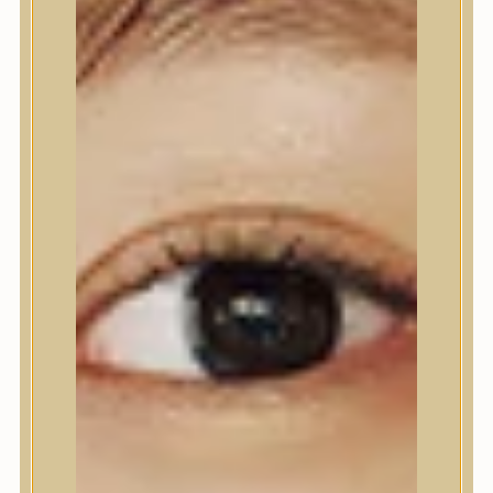
Nyak- és dekoltázs
Ajakápolás
Testápolás
Testápolás
Testradír és hámlasztó
Tusfürdő
Kézápolás
Lábápolás
Hajápolás
Hajápolás
Hajápoló eszközök
Sampon
Hajpakolás / Kondícionáló
Hajápoló ampulla
Hajápoló esszencia
Hajolaj
Fejbőrápolás
Makeup
Makeup