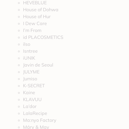
HEVEBLUE
House of Dohwa
House of Hur
I Dew Care
I’m From
id PLACOSMETICS
ilso
Isntree
iUNIK
Javin de Seoul
JULYME
Jumiso
K-SECRET
Kaine
KLAVUU
La’dor
LalaRecipe
Ma:nyo Factory
Máry & May