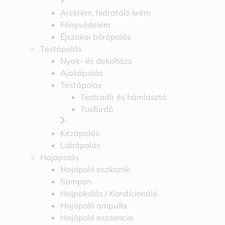
Arckrém, hidratáló krém
Fényvédelem
Éjszakai bőrápolás
Testápolás
Nyak- és dekoltázs
Ajakápolás
Testápolás
Testradír és hámlasztó
Tusfürdő
Kézápolás
Lábápolás
Hajápolás
Hajápoló eszközök
Sampon
Hajpakolás / Kondícionáló
Hajápoló ampulla
Hajápoló esszencia