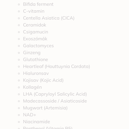
Bifida ferment
C-vitamin
Centella Asiatica (CICA)
Ceramidok
Csigamucin
Exoszómák
Galactomyces
Ginzeng
Glutathione
Heartleaf (Houttuynia Cordata)
Hialuronsav
Kojisav (Kojic Acid)
Kollagén
LHA (Capryloyl Salicylic Acid)
Madecassoside / Asiaticoside
Mugwort (Artemisia)
NAD+
Niacinamide
Panthenol (Vitamin B5)