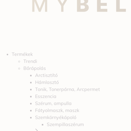
Termékek
Trendi
Bőrápolás
Arctisztító
Hámlasztó
Tonik, Tonerpárna, Arcpermet
Esszencia
Szérum, ampulla
Fátyolmaszk, maszk
Szemkörnyékápoló
Szempillaszérum