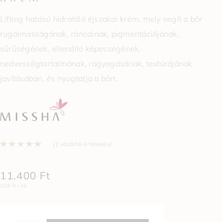
Lifting hatású hidratáló éjszakai krém, mely segít a bőr
rugalmasságának, ráncainak, pigmentációjának,
sűrűségének, ellenálló képességének,
nedvességtartalmának, ragyogásának, textúrájának
javításában, és nyugtatja a bőrt.
Értékelés
5.00
az 5-ből,
1
értékelés ala
(
1
vásárlói értékelés)
11.400
Ft
(228 Ft / ml)