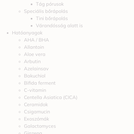
Tág pórusok
Speciális bőrápolás
Tini bőrápolás
Várandósság alatt is
Hatóanyagok
AHA / BHA
Allantoin
Aloe vera
Arbutin
Azelainsav
Bakuchiol
Bifida ferment
C-vitamin
Centella Asiatica (CICA)
Ceramidok
Csigamucin
Exoszómák
Galactomyces
Ginzeng