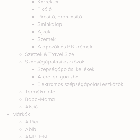
Korrektor
Fixáló
Pirosító, bronzosító
Sminkalap
Ajkak
Szemek
Alapozók és BB krémek
Szettek & Travel Size
Szépségápolási eszközök
Szépségápolási kellékek
Arcroller, gua sha
Elektromos szépségápolási eszközök
Termékminta
Baba-Mama
Akció
Márkák
A’Pieu
Abib
AMPLE:N