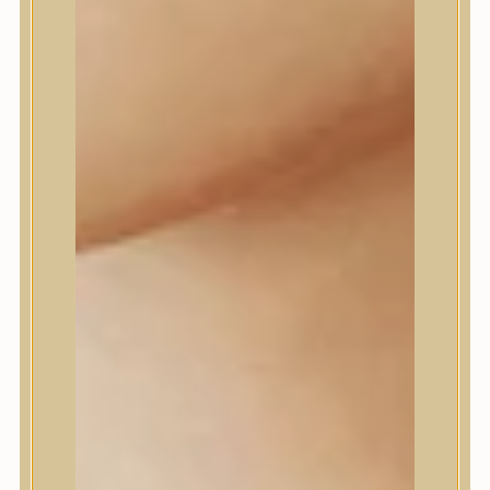
Dr.Melaxin
Dr.nineteen
Dr.Reju-All
Elizavecca
EQQUALBERRY
Esthetic House
Etude
Farm stay
Fraijour
Frudia
fwee
Goodal
GROWUS
HaruHaru Wonder
Heimish
HEVEBLUE
House of Dohwa
House of Hur
I Dew Care