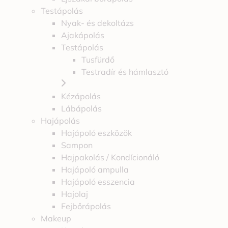
Testápolás
Nyak- és dekoltázs
Ajakápolás
Testápolás
Tusfürdő
Testradír és hámlasztó
Kézápolás
Lábápolás
Hajápolás
Hajápoló eszközök
Sampon
Hajpakolás / Kondícionáló
Hajápoló ampulla
Hajápoló esszencia
Hajolaj
Fejbőrápolás
Makeup