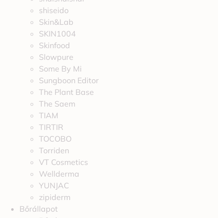
shiseido
Skin&Lab
SKIN1004
Skinfood
Slowpure
Some By Mi
Sungboon Editor
The Plant Base
The Saem
TIAM
TIRTIR
TOCOBO
Torriden
VT Cosmetics
Wellderma
YUNJAC
zipiderm
Bőrállapot