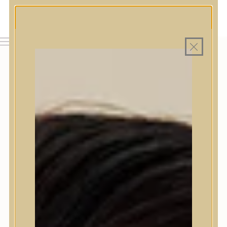
MAGYAR WEBÁRUHÁZ
MINDEN TERMÉK SAJÁT HAZAI RAKTÁRON
INGYENES SZÁLLÍTÁS 19.999 FT FELETT MAGYARORSZÁGRA