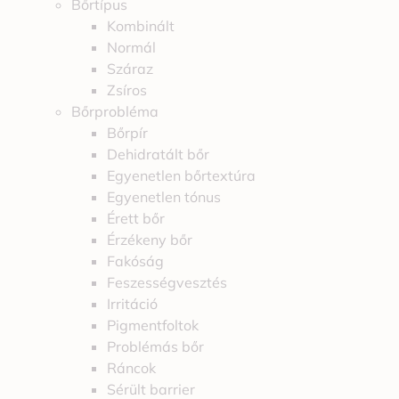
Bőrtípus
Kombinált
Normál
Száraz
Zsíros
Bőrprobléma
Bőrpír
Dehidratált bőr
Egyenetlen bőrtextúra
Egyenetlen tónus
Érett bőr
Érzékeny bőr
Fakóság
Feszességvesztés
Irritáció
Pigmentfoltok
Problémás bőr
Ráncok
Sérült barrier