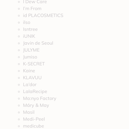
I Dew Care
I’m From
id PLACOSMETICS
ilso
Isntree
iUNIK
Javin de Seoul
JULYME
Jumiso
K-SECRET
Kaine
KLAVUU
La’dor
LalaRecipe
Ma:nyo Factory
Máry & May
Masil
Medi-Peel
medicube