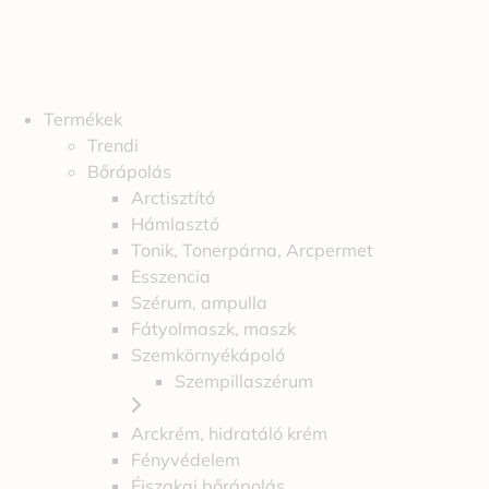
Termékek
Trendi
Bőrápolás
Arctisztító
Hámlasztó
Tonik, Tonerpárna, Arcpermet
Esszencia
Szérum, ampulla
Fátyolmaszk, maszk
Szemkörnyékápoló
Szempillaszérum
Arckrém, hidratáló krém
Fényvédelem
Éjszakai bőrápolás