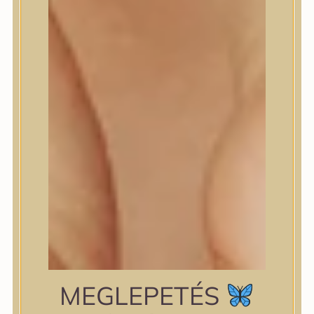
shiseido
Skin&Lab
SKIN1004
Skinfood
Slowpure
Some By Mi
Sungboon Editor
The Plant Base
The Saem
TIAM
TIRTIR
TOCOBO
Torriden
VT Cosmetics
Wellderma
YUNJAC
zipiderm
MEGLEPETÉS
Bőrállapot
Bőrállapot