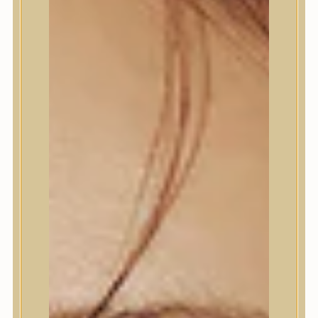
Bőrápolás
Bőrápolás
Arctisztító
Hámlasztó
Tonik, Tonerpárna, Arcpermet
Esszencia
Szérum, ampulla
Fátyolmaszk, maszk
Szemkörnyékápoló
Szemkörnyékápoló
Szempillaszérum
Arckrém, hidratáló krém
Fényvédelem
Éjszakai bőrápolás
Testápolás
Testápolás
Nyak- és dekoltázs
Ajakápolás
Testápolás