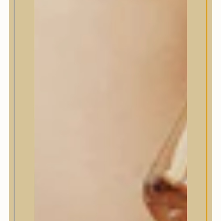
I’m From
id PLACOSMETICS
ilso
Isntree
iUNIK
Javin de Seoul
JULYME
Jumiso
K-SECRET
Kaine
KLAVUU
La’dor
LalaRecipe
Ma:nyo Factory
Máry & May
Masil
Medi-Peel
medicube