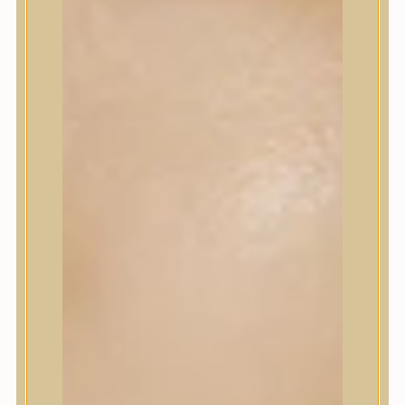
Sminkalap
Ajkak
Szemek
Alapozók és BB krémek
Szettek & Travel Size
Szépségápolási eszközök
Szépségápolási eszközök
Szépségápolási kellékek
Arcroller, gua sha
Elektromos szépségápolási eszközök
Termékminta
Baba-Mama
Akció
Márkák
Márkák
A’Pieu
Abib
AMPLE:N