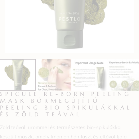
SPICULE RE-BORN PEELING
MASK BŐRMEGÚJÍTÓ
PEELING BIO-SPIKULÁKKAL
ÉS ZÖLD TEÁVAL
Zöld teával, ürömmel és természetes bio-spikulákkal
készült maszk, amely finoman hámlaszt és eltávolítja a