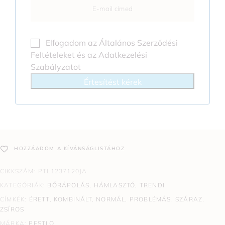
Elfogadom az
Általános Szerződési
Feltételeket
és az
Adatkezelési
Szabályzatot
Értesítést kérek
HOZZÁADOM A KÍVÁNSÁGLISTÁHOZ
CIKKSZÁM:
PTL1237120JA
KATEGÓRIÁK:
BŐRÁPOLÁS
,
HÁMLASZTÓ
,
TRENDI
CÍMKÉK:
ÉRETT
,
KOMBINÁLT
,
NORMÁL
,
PROBLÉMÁS
,
SZÁRAZ
,
ZSÍROS
MÁRKA:
PESTLO