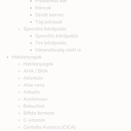
Problémás bőr
Ráncok
Sérült barrier
Tág pórusok
Speciális bőrápolás
Speciális bőrápolás
Tini bőrápolás
Várandósság alatt is
Hatóanyagok
Hatóanyagok
AHA / BHA
Allantoin
Aloe vera
Arbutin
Azelainsav
Bakuchiol
Bifida ferment
C-vitamin
Centella Asiatica (CICA)