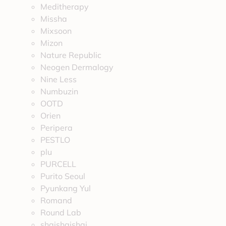
Meditherapy
Missha
Mixsoon
Mizon
Nature Republic
Neogen Dermalogy
Nine Less
Numbuzin
OOTD
Orien
Peripera
PESTLO
plu
PURCELL
Purito Seoul
Pyunkang Yul
Romand
Round Lab
shaishaishai