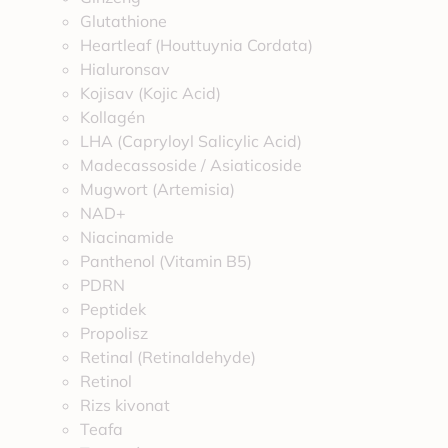
Glutathione
Heartleaf (Houttuynia Cordata)
Hialuronsav
Kojisav (Kojic Acid)
Kollagén
LHA (Capryloyl Salicylic Acid)
Madecassoside / Asiaticoside
Mugwort (Artemisia)
NAD+
Niacinamide
Panthenol (Vitamin B5)
PDRN
Peptidek
Propolisz
Retinal (Retinaldehyde)
Retinol
Rizs kivonat
Teafa