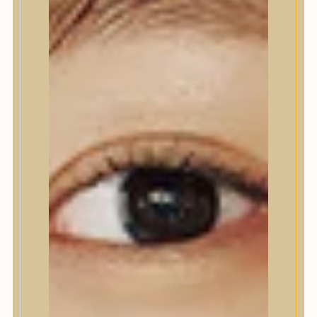
Testápolás
Tusfürdő
Testradír és hámlasztó
Kézápolás
Lábápolás
Hajápolás
Hajápolás
Hajápoló eszközök
Sampon
Hajpakolás / Kondícionáló
Hajápoló ampulla
Hajápoló esszencia
Hajolaj
Fejbőrápolás
Makeup
Makeup
Korrektor
Fixáló
Pirosító, bronzosító