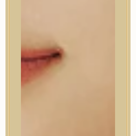
Anlan
ANUA
APLB
APRILSKIN
Arencia
Aromatica
AXIS-Y
Beauty of Joseon
Biodance
By Wishtrend
Celimax
Centellian24
CLIO
Colorkey
Cosrx
d’Alba
Daeng Gi Meo Ri
dear, Klairs
Dr.Althea