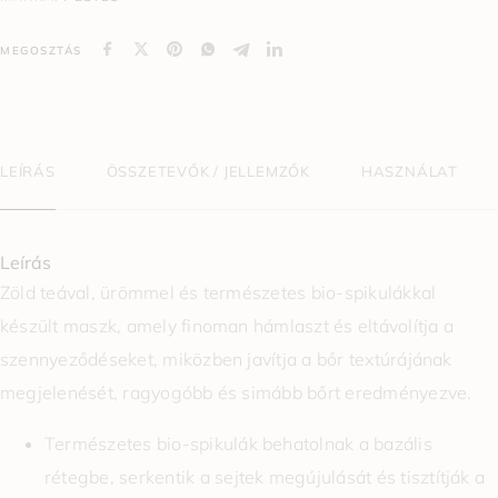
MEGOSZTÁS
LEÍRÁS
ÖSSZETEVŐK / JELLEMZŐK
HASZNÁLAT
Leírás
Zöld teával, ürömmel és természetes bio-spikulákkal
készült maszk, amely finoman hámlaszt és eltávolítja a
szennyeződéseket, miközben javítja a bőr textúrájának
megjelenését, ragyogóbb és simább bőrt eredményezve.
Természetes bio-spikulák behatolnak a bazális
rétegbe, serkentik a sejtek megújulását és tisztítják a