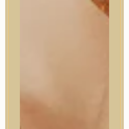
Meditherapy
Missha
Mixsoon
Mizon
Nature Republic
Neogen Dermalogy
Nine Less
Numbuzin
OOTD
Orien
Peripera
PESTLO
plu
PURCELL
Purito Seoul
Pyunkang Yul
Romand
Round Lab
shaishaishai