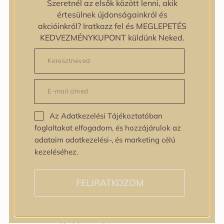
Szeretnél az elsők között lenni, akik
Bőrtípus
értesülnek újdonságainkról és
Bőrtípus
akcióinkról? Iratkozz fel és MEGLEPETÉS
Kombinált
KEDVEZMÉNYKUPONT küldünk Neked.
Normál
Száraz
Zsíros
Bőrprobléma
Bőrprobléma
Bőrpír
Az Adatkezelési Tájékoztatóban
Dehidratált bőr
foglaltakat elfogadom, és hozzájárulok az
Egyenetlen bőrtextúra
adataim adatkezelési-, és marketing célú
Egyenetlen tónus
kezeléséhez.
Érett bőr
Érzékeny bőr
Fakóság
FELIRATKOZOM
Feszességvesztés
Irritáció
Pigmentfoltok