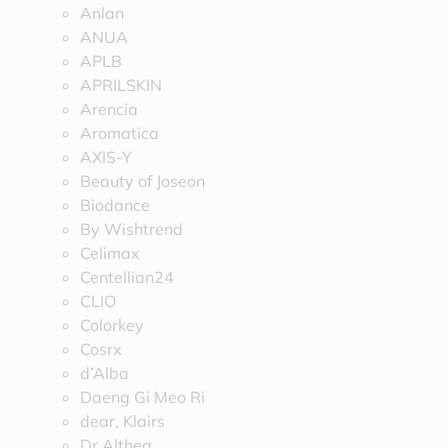
Anlan
ANUA
APLB
APRILSKIN
Arencia
Aromatica
AXIS-Y
Beauty of Joseon
Biodance
By Wishtrend
Celimax
Centellian24
CLIO
Colorkey
Cosrx
d’Alba
Daeng Gi Meo Ri
dear, Klairs
Dr.Althea