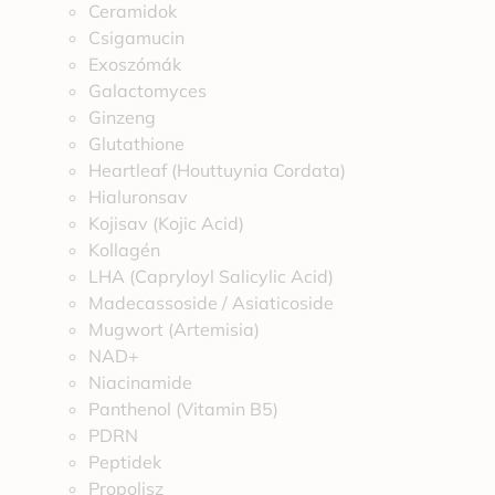
Ceramidok
Csigamucin
Exoszómák
Galactomyces
Ginzeng
Glutathione
Heartleaf (Houttuynia Cordata)
Hialuronsav
Kojisav (Kojic Acid)
Kollagén
LHA (Capryloyl Salicylic Acid)
Madecassoside / Asiaticoside
Mugwort (Artemisia)
NAD+
Niacinamide
Panthenol (Vitamin B5)
PDRN
Peptidek
Propolisz