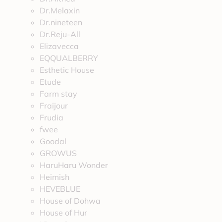
Dr.Melaxin
Dr.nineteen
Dr.Reju-All
Elizavecca
EQQUALBERRY
Esthetic House
Etude
Farm stay
Fraijour
Frudia
fwee
Goodal
GROWUS
HaruHaru Wonder
Heimish
HEVEBLUE
House of Dohwa
House of Hur