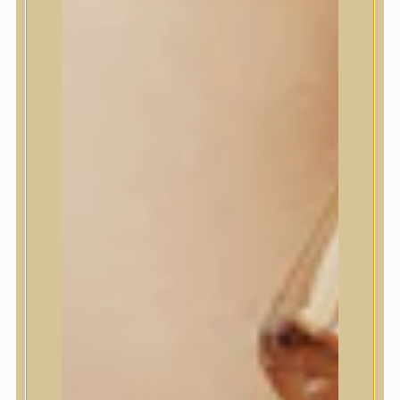
Jumiso
K-SECRET
Kaine
KLAVUU
La’dor
LalaRecipe
Ma:nyo Factory
Máry & May
Masil
Medi-Peel
medicube
Meditherapy
Missha
Mixsoon
Mizon
Nature Republic
Neogen Dermalogy
Nine Less