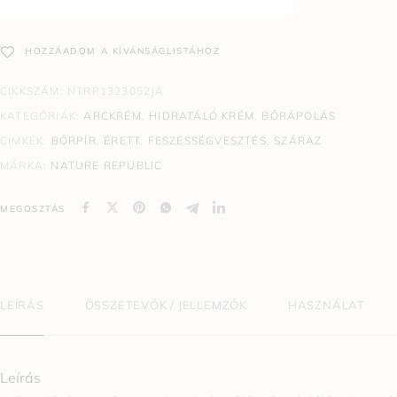
HOZZÁADOM A KÍVÁNSÁGLISTÁHOZ
CIKKSZÁM:
NTRP1323052JA
KATEGÓRIÁK:
ARCKRÉM, HIDRATÁLÓ KRÉM
,
BŐRÁPOLÁS
CÍMKÉK:
BŐRPÍR
,
ÉRETT
,
FESZESSÉGVESZTÉS
,
SZÁRAZ
MÁRKA:
NATURE REPUBLIC
MEGOSZTÁS
LEÍRÁS
ÖSSZETEVŐK / JELLEMZŐK
HASZNÁLAT
Leírás