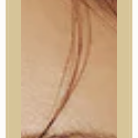
Trendi
Bőrápolás
Arctisztító
Hámlasztó
Tonik, Tonerpárna, Arcpermet
Esszencia
Szérum, ampulla
Fátyolmaszk, maszk
Szemkörnyékápoló
Szempillaszérum
Arckrém, hidratáló krém
Fényvédelem
Éjszakai bőrápolás
Testápolás
Nyak- és dekoltázs
Ajakápolás
Testápolás
Tusfürdő
Testradír és hámlasztó