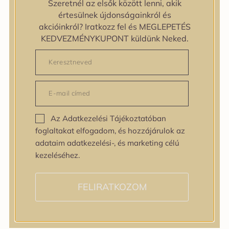
Szeretnél az elsők között lenni, akik
Egyenetlen bőrtextúra
értesülnek újdonságainkról és
Egyenetlen tónus
akcióinkról? Iratkozz fel és MEGLEPETÉS
Érett bőr
KEDVEZMÉNYKUPONT küldünk Neked.
Érzékeny bőr
Fakóság
Feszességvesztés
Irritáció
Pigmentfoltok
Problémás bőr
Az Adatkezelési Tájékoztatóban
Ráncok
foglaltakat elfogadom, és hozzájárulok az
Sérült barrier
adataim adatkezelési-, és marketing célú
Tág pórusok
kezeléséhez.
Speciális bőrápolás
Tini bőrápolás
Várandósság alatt is
FELIRATKOZOM
Hatóanyagok
AHA / BHA
Allantoin