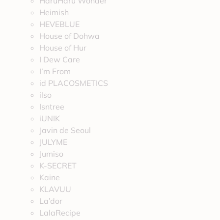
HaruHaru Wonder
Heimish
HEVEBLUE
House of Dohwa
House of Hur
I Dew Care
I’m From
id PLACOSMETICS
ilso
Isntree
iUNIK
Javin de Seoul
JULYME
Jumiso
K-SECRET
Kaine
KLAVUU
La’dor
LalaRecipe