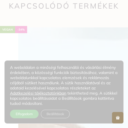
KAPCSOLÓDÓ TERMÉKEK
VEGAN
-34%
A weboldalon a minőségi felhasználói és vásárlási élmény
érdekében, a közösségi funkciók biztosításához, valamint a
weboldalunkkal kapcsolatos elemzések és reklámozás
céljából sütiket használunk. A sütik használatával és az
adataid kezelésével kapcsolatos részleteket az
Adatkezelési tájékoztatónkban
tekintheted meg. A sütikkel
kapcsolatos beállításaidat a Beállítások gombra kattintva
tudod módosítani.
Elfogadom
Beállítások