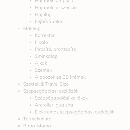
Hajápoló ampulla
Hajápoló esszencia
Hajolaj
Fejbőrápolás
Makeup
Korrektor
Fixáló
Pirosító, bronzosító
Sminkalap
Ajkak
Szemek
Alapozók és BB krémek
Szettek & Travel Size
Szépségápolási eszközök
Szépségápolási kellékek
Arcroller, gua sha
Elektromos szépségápolási eszközök
Termékminta
Baba-Mama