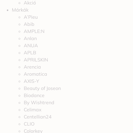
Akció
Márkák
A’Pieu
Abib
AMPLE:N
Anlan
ANUA
APLB
APRILSKIN
Arencia
Aromatica
AXIS-Y
Beauty of Joseon
Biodance
By Wishtrend
Celimax
Centellian24
CLIO
Colorkey