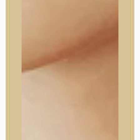
Farm stay
Fraijour
Frudia
fwee
Goodal
GROWUS
HaruHaru Wonder
Heimish
HEVEBLUE
House of Dohwa
House of Hur
I Dew Care
I’m From
id PLACOSMETICS
ilso
Isntree
iUNIK
Javin de Seoul
JULYME