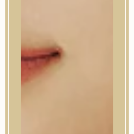
Beauty of Joseon
Biodance
By Wishtrend
Celimax
Centellian24
CLIO
Colorkey
Cosrx
d’Alba
Daeng Gi Meo Ri
dear, Klairs
Dr.Althea
Dr.Melaxin
Dr.nineteen
Dr.Reju-All
Elizavecca
EQQUALBERRY
Esthetic House
Etude