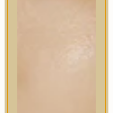
Szépségápolási eszközök
Szépségápolási kellékek
Arcroller, gua sha
Elektromos szépségápolási eszközök
Termékminta
Baba-Mama
Akció
Márkák
A’Pieu
Abib
AMPLE:N
Anlan
ANUA
APLB
APRILSKIN
Arencia
Aromatica
AXIS-Y