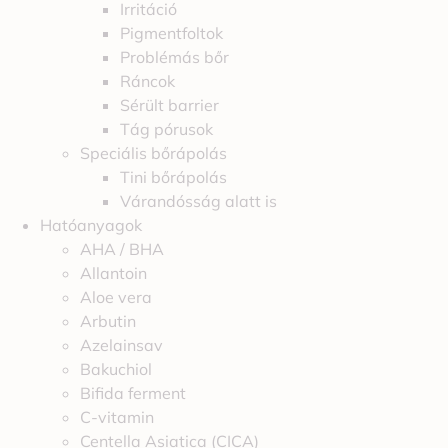
Irritáció
Pigmentfoltok
Problémás bőr
Ráncok
Sérült barrier
Tág pórusok
Speciális bőrápolás
Tini bőrápolás
Várandósság alatt is
Hatóanyagok
AHA / BHA
Allantoin
Aloe vera
Arbutin
Azelainsav
Bakuchiol
Bifida ferment
C-vitamin
Centella Asiatica (CICA)