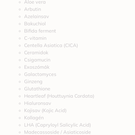
Aloe vera
Arbutin
Azelainsav
Bakuchiol
Bifida ferment
C-vitamin
Centella Asiatica (CICA)
Ceramidok
Csigamucin
Exoszómák
Galactomyces
Ginzeng
Glutathione
Heartleaf (Houttuynia Cordata)
Hialuronsav
Kojisav (Kojic Acid)
Kollagén
LHA (Capryloyl Salicylic Acid)
Madecassoside / Asiaticoside