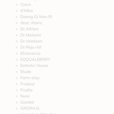
Cosrx
d’Alba
Daeng Gi Meo Ri
dear, Klairs
Dr.Althea
Dr.Melaxin
Dr.nineteen
Dr.Reju-All
Elizavecca
EQQUALBERRY
Esthetic House
Etude
Farm stay
Fraijour
Frudia
fwee
Goodal
GROWUS