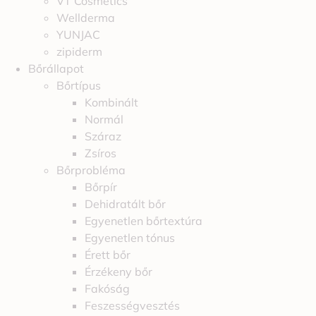
VT Cosmetics
Wellderma
YUNJAC
zipiderm
Bőrállapot
Bőrtípus
Kombinált
Normál
Száraz
Zsíros
Bőrprobléma
Bőrpír
Dehidratált bőr
Egyenetlen bőrtextúra
Egyenetlen tónus
Érett bőr
Érzékeny bőr
Fakóság
Feszességvesztés