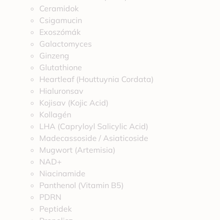
Ceramidok
Csigamucin
Exoszómák
Galactomyces
Ginzeng
Glutathione
Heartleaf (Houttuynia Cordata)
Hialuronsav
Kojisav (Kojic Acid)
Kollagén
LHA (Capryloyl Salicylic Acid)
Madecassoside / Asiaticoside
Mugwort (Artemisia)
NAD+
Niacinamide
Panthenol (Vitamin B5)
PDRN
Peptidek