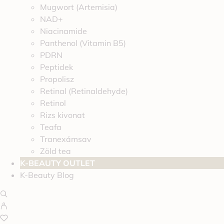
Mugwort (Artemisia)
NAD+
Niacinamide
Panthenol (Vitamin B5)
PDRN
Peptidek
Propolisz
Retinal (Retinaldehyde)
Retinol
Rizs kivonat
Teafa
Tranexámsav
Zöld tea
K-BEAUTY OUTLET
K-Beauty Blog