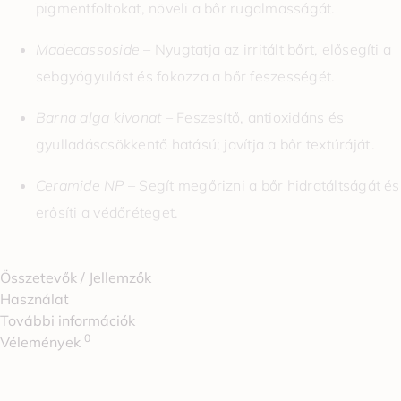
pigmentfoltokat, növeli a bőr rugalmasságát.
Madecassoside
– Nyugtatja az irritált bőrt, elősegíti a
sebgyógyulást és fokozza a bőr feszességét.
Barna alga kivonat
– Feszesítő, antioxidáns és
gyulladáscsökkentő hatású; javítja a bőr textúráját .
Ceramide NP
– Segít megőrizni a bőr hidratáltságát és
erősíti a védőréteget.
Összetevők / Jellemzők
Használat
További információk
0
Vélemények