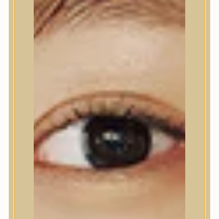
Kézápolás
Lábápolás
Hajápolás
Hajápoló eszközök
Sampon
Hajpakolás / Kondícionáló
Hajápoló ampulla
Hajápoló esszencia
Hajolaj
Fejbőrápolás
Makeup
Korrektor
Fixáló
Pirosító, bronzosító
Sminkalap
Ajkak
Szemek
Alapozók és BB krémek
Szettek & Travel Size