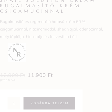
SNAIL SOLUTION CREAM
RUGALMASÍTÓ KRÉM
CSIGAMUCINNAL
Rugalmasító és regeneráló hatású krém 60 %
csigamucinnal, niacinamiddal, shea vajjal, adenozinnal,
mely táplálja, hidratálja és feszesíti a bőrt.
12.900
Ft
11.900
Ft
(228,8 Ft / ml)
KOSÁRBA TESZEM