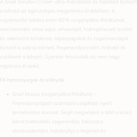
A Snail Solution Cream ultra-hidratálást és táplálást biztosít
a bőrnek az egészséges megjelenés érdekében. A
rugalmasító hatású krém 60 % csiganyálka-filtrátumot,
niacinamidot, shea vajat, olívaolajat, hidrogénezett lecitint
és adenozint tartalmaz, tápanyagokat és rugalmasságot
biztosít a száraz bőrnek. Regenerálja a bőrt, hidratál és
csökkenti a bőrpírt. Gyorsan felszívódik és nem hagy
ragacsos érzetet.
Fő hatóanyagok és előnyök:
Snail Mucus (csiganyálka‑filtrátum)
–
Franciaországból származó csigákból nyert
természetes kivonat. Segít megvédeni a bőrt a külső
káros hatásoktól, regenerálja, fokozza a
vízvisszatartást, halványítja a hegeket és