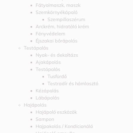
Fátyolmaszk, maszk
Szemkörnyékápoló
Szempillaszérum
Arckrém, hidratáló krém
Fényvédelem
Éjszakai bőrápolás
Testápolás
Nyak- és dekoltázs
Ajakápolás
Testápolás
Tusfürdő
Testradír és hámlasztó
Kézápolás
Lábápolás
Hajápolás
Hajápoló eszközök
Sampon
Hajpakolás / Kondícionáló