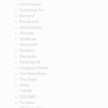
Purito Seoul
Pyunkang Yul
Romand
Round Lab
shaishaishai
shiseido
Skin&Lab
SKIN1004
Skinfood
Slowpure
Some By Mi
Sungboon Editor
The Plant Base
The Saem
TIAM
TIRTIR
TOCOBO
Torriden