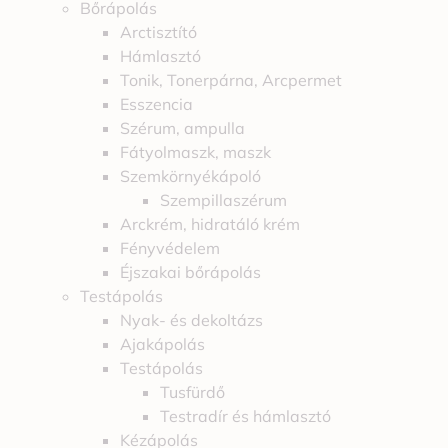
Bőrápolás
Arctisztító
Hámlasztó
Tonik, Tonerpárna, Arcpermet
Esszencia
Szérum, ampulla
Fátyolmaszk, maszk
Szemkörnyékápoló
Szempillaszérum
Arckrém, hidratáló krém
Fényvédelem
Éjszakai bőrápolás
Testápolás
Nyak- és dekoltázs
Ajakápolás
Testápolás
Tusfürdő
Testradír és hámlasztó
Kézápolás