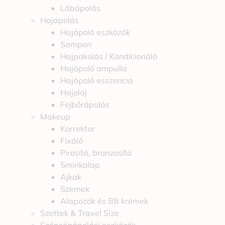
Lábápolás
Hajápolás
Hajápoló eszközök
Sampon
Hajpakolás / Kondícionáló
Hajápoló ampulla
Hajápoló esszencia
Hajolaj
Fejbőrápolás
Makeup
Korrektor
Fixáló
Pirosító, bronzosító
Sminkalap
Ajkak
Szemek
Alapozók és BB krémek
Szettek & Travel Size