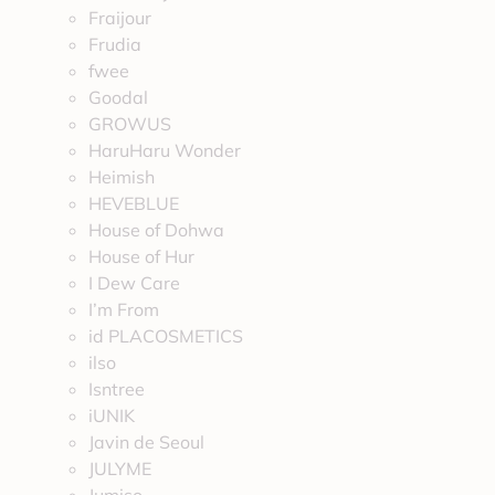
Fraijour
Frudia
fwee
Goodal
GROWUS
HaruHaru Wonder
Heimish
HEVEBLUE
House of Dohwa
House of Hur
I Dew Care
I’m From
id PLACOSMETICS
ilso
Isntree
iUNIK
Javin de Seoul
JULYME