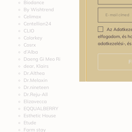
Biodance
By Wishtrend
Celimax
Centellian24
Az Adatkeze
CLIO
elfogadom, és h
Colorkey
adatkezelési-, é
Cosrx
d’Alba
Daeng Gi Meo Ri
F
dear, Klairs
Dr.Althea
Dr.Melaxin
Dr.nineteen
Dr.Reju-All
Elizavecca
EQQUALBERRY
Esthetic House
Etude
Farm stay