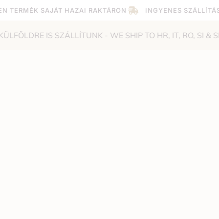
EN TERMÉK SAJÁT HAZAI RAKTÁRON
INGYENES SZÁLLÍTÁ
KÜLFÖLDRE IS SZÁLLÍTUNK - WE SHIP TO HR, IT, RO, SI & S