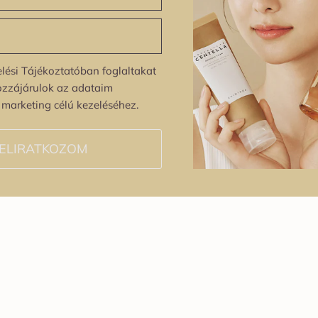
lési Tájékoztatóban foglaltakat
ozzájárulok az adataim
s marketing célú kezeléséhez.
ELIRATKOZOM