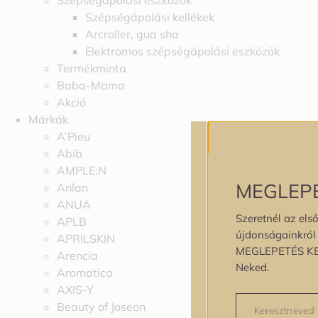
Szépségápolási eszközök
Szépségápolási kellékek
Arcroller, gua sha
Elektromos szépségápolási eszközök
Termékminta
Baba-Mama
Akció
Márkák
A’Pieu
Abib
AMPLE:N
MEGLEP
Anlan
ANUA
Szeretnél az első
APLB
újdonságainkról é
APRILSKIN
MEGLEPETÉS K
Arencia
Neked.
Aromatica
AXIS-Y
Beauty of Joseon