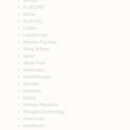
Jumiso
K-SECRET
Kaine
KLAVUU
La’dor
LalaRecipe
Ma:nyo Factory
Máry & May
Masil
Medi-Peel
medicube
Meditherapy
Missha
Mixsoon
Mizon
Nature Republic
Neogen Dermalogy
Nine Less
Numbuzin