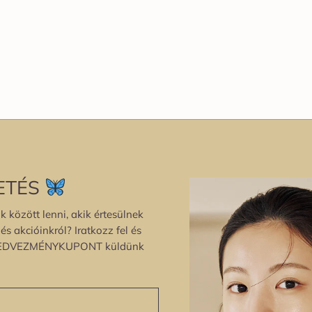
ETÉS
k között lenni, akik értesülnek
s akcióinkról? Iratkozz fel és
EDVEZMÉNYKUPONT küldünk