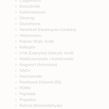
Csigamucin
Exoszómák
Galactomyces
Ginzeng
Glutathione
Heartleaf (Houttuynia Cordata)
Hialuronsav
Kojisav (Kojic Acid)
Kollagén
LHA (Capryloyl Salicylic Acid)
Madecassoside / Asiaticoside
Mugwort (Artemisia)
NAD+
Niacinamide
Panthenol (Vitamin B5)
PDRN
Peptidek
Propolisz
Retinal (Retinaldehyde)