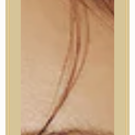
Termékek
Termékek
Trendi
Bőrápolás
Bőrápolás
Arctisztító
Hámlasztó
Tonik, Tonerpárna, Arcpermet
Esszencia
Szérum, ampulla
Fátyolmaszk, maszk
Szemkörnyékápoló
Szemkörnyékápoló
Szempillaszérum
Arckrém, hidratáló krém
Fényvédelem
Éjszakai bőrápolás
Testápolás
Testápolás