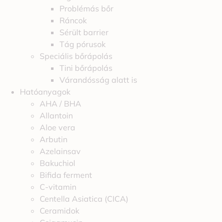
Problémás bőr
Ráncok
Sérült barrier
Tág pórusok
Speciális bőrápolás
Tini bőrápolás
Várandósság alatt is
Hatóanyagok
AHA / BHA
Allantoin
Aloe vera
Arbutin
Azelainsav
Bakuchiol
Bifida ferment
C-vitamin
Centella Asiatica (CICA)
Ceramidok