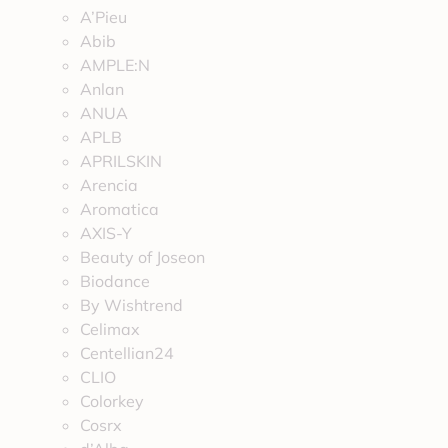
A’Pieu
Abib
AMPLE:N
Anlan
ANUA
APLB
APRILSKIN
Arencia
Aromatica
AXIS-Y
Beauty of Joseon
Biodance
By Wishtrend
Celimax
Centellian24
CLIO
Colorkey
Cosrx