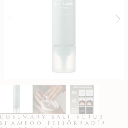
ROSEMARY SALT SCRUB
SHAMPOO FEJBŐRRADÍR