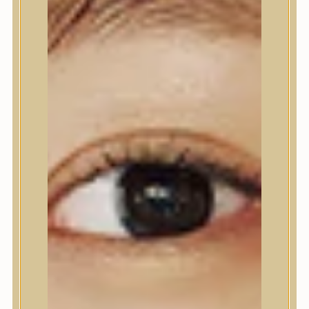
Nyak- és dekoltázs
Ajakápolás
Testápolás
Testápolás
Tusfürdő
Testradír és hámlasztó
Kézápolás
Lábápolás
Hajápolás
Hajápolás
Hajápoló eszközök
Sampon
Hajpakolás / Kondícionáló
Hajápoló ampulla
Hajápoló esszencia
Hajolaj
Fejbőrápolás
Makeup
Makeup