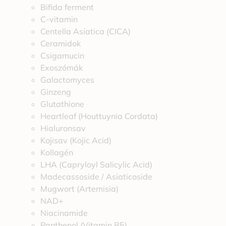
Bifida ferment
C-vitamin
Centella Asiatica (CICA)
Ceramidok
Csigamucin
Exoszómák
Galactomyces
Ginzeng
Glutathione
Heartleaf (Houttuynia Cordata)
Hialuronsav
Kojisav (Kojic Acid)
Kollagén
LHA (Capryloyl Salicylic Acid)
Madecassoside / Asiaticoside
Mugwort (Artemisia)
NAD+
Niacinamide
Panthenol (Vitamin B5)