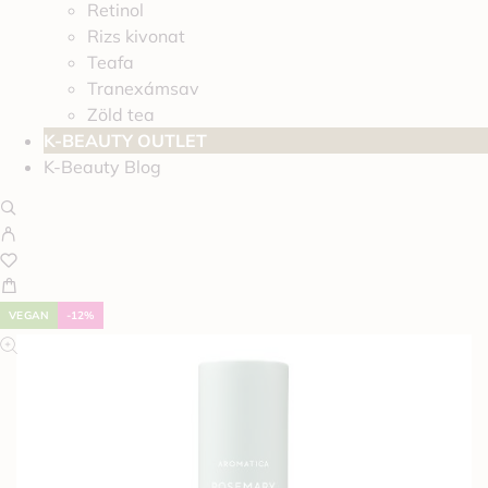
Retinol
Rizs kivonat
Teafa
Tranexámsav
Zöld tea
K-BEAUTY OUTLET
K-Beauty Blog
VEGAN
-12%