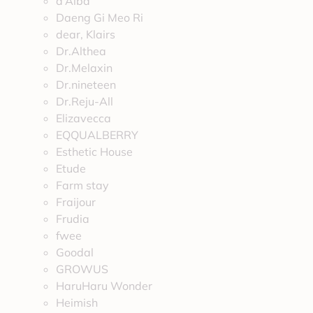
d’Alba
Daeng Gi Meo Ri
dear, Klairs
Dr.Althea
Dr.Melaxin
Dr.nineteen
Dr.Reju-All
Elizavecca
EQQUALBERRY
Esthetic House
Etude
Farm stay
Fraijour
Frudia
fwee
Goodal
GROWUS
HaruHaru Wonder
Heimish