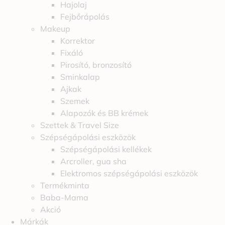
Hajolaj
Fejbőrápolás
Makeup
Korrektor
Fixáló
Pirosító, bronzosító
Sminkalap
Ajkak
Szemek
Alapozók és BB krémek
Szettek & Travel Size
Szépségápolási eszközök
Szépségápolási kellékek
Arcroller, gua sha
Elektromos szépségápolási eszközök
Termékminta
Baba-Mama
Akció
Márkák