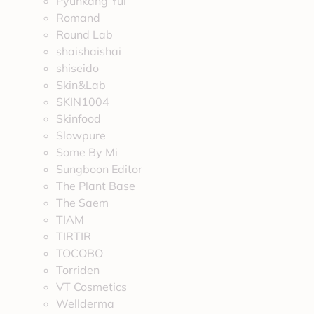
Pyunkang Yul
Romand
Round Lab
shaishaishai
shiseido
Skin&Lab
SKIN1004
Skinfood
Slowpure
Some By Mi
Sungboon Editor
The Plant Base
The Saem
TIAM
TIRTIR
TOCOBO
Torriden
VT Cosmetics
Wellderma