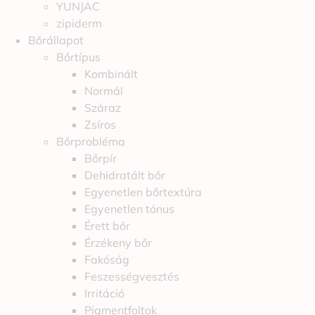
YUNJAC
zipiderm
Bőrállapot
Bőrtípus
Kombinált
Normál
Száraz
Zsíros
Bőrprobléma
Bőrpír
Dehidratált bőr
Egyenetlen bőrtextúra
Egyenetlen tónus
Érett bőr
Érzékeny bőr
Fakóság
Feszességvesztés
Irritáció
Pigmentfoltok