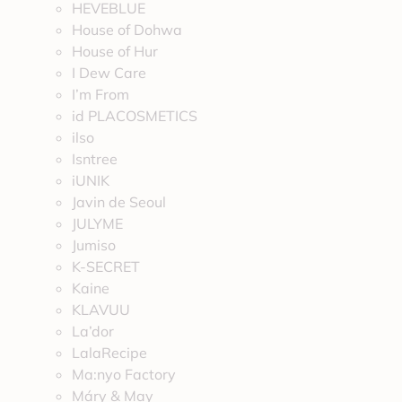
HEVEBLUE
House of Dohwa
House of Hur
I Dew Care
I’m From
id PLACOSMETICS
ilso
Isntree
iUNIK
Javin de Seoul
JULYME
Jumiso
K-SECRET
Kaine
KLAVUU
La’dor
LalaRecipe
Ma:nyo Factory
Máry & May