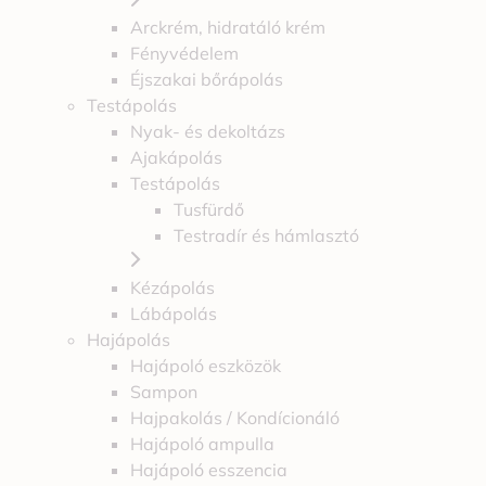
Arckrém, hidratáló krém
Fényvédelem
Éjszakai bőrápolás
Testápolás
Nyak- és dekoltázs
Ajakápolás
Testápolás
Tusfürdő
Testradír és hámlasztó
Kézápolás
Lábápolás
Hajápolás
Hajápoló eszközök
Sampon
Hajpakolás / Kondícionáló
Hajápoló ampulla
Hajápoló esszencia