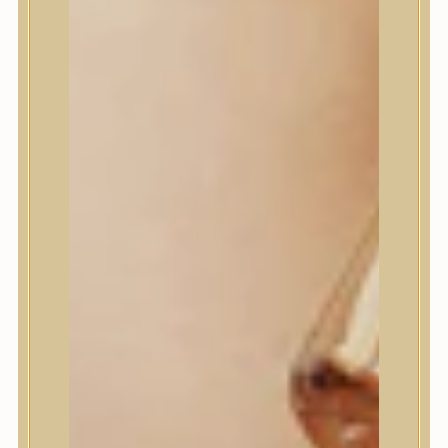
House of Dohwa
House of Hur
I Dew Care
I’m From
id PLACOSMETICS
ilso
Isntree
iUNIK
Javin de Seoul
JULYME
Jumiso
K-SECRET
Kaine
KLAVUU
La’dor
LalaRecipe
Ma:nyo Factory
Máry & May