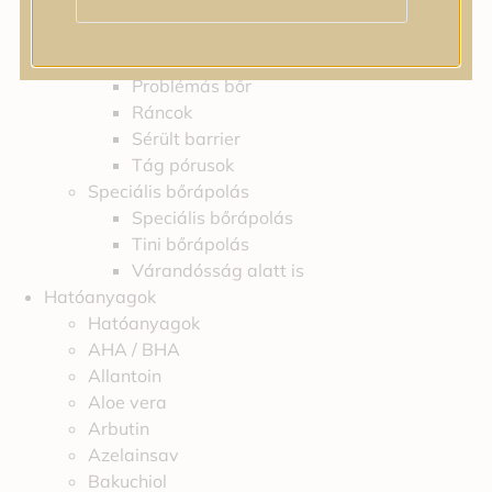
Feszességvesztés
Irritáció
Pigmentfoltok
Problémás bőr
Ráncok
Sérült barrier
Tág pórusok
Speciális bőrápolás
Speciális bőrápolás
Tini bőrápolás
Várandósság alatt is
Hatóanyagok
Hatóanyagok
AHA / BHA
Allantoin
Aloe vera
Arbutin
Azelainsav
Bakuchiol