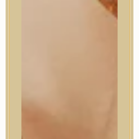
Masil
Medi-Peel
medicube
Meditherapy
Missha
Mixsoon
Mizon
Nature Republic
Neogen Dermalogy
Nine Less
Numbuzin
OOTD
Orien
Peripera
PESTLO
plu
PURCELL
Purito Seoul
Pyunkang Yul