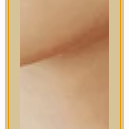
Daeng Gi Meo Ri
dear, Klairs
Dr.Althea
Dr.Melaxin
Dr.nineteen
Dr.Reju-All
Elizavecca
EQQUALBERRY
Esthetic House
Etude
Farm stay
Fraijour
Frudia
fwee
Goodal
GROWUS
HaruHaru Wonder
Heimish
HEVEBLUE