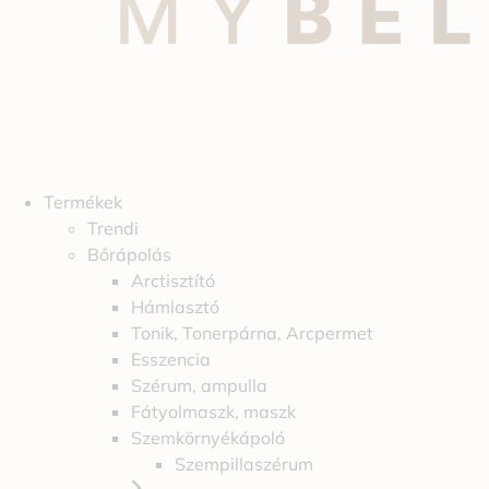
Termékek
Trendi
Bőrápolás
Arctisztító
Hámlasztó
Tonik, Tonerpárna, Arcpermet
Esszencia
Szérum, ampulla
Fátyolmaszk, maszk
Szemkörnyékápoló
Szempillaszérum