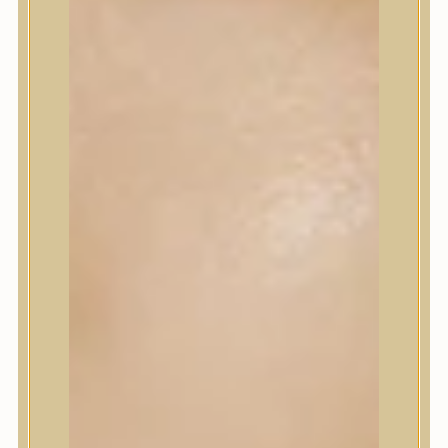
Korrektor
Fixáló
Pirosító, bronzosító
Sminkalap
Ajkak
Szemek
Alapozók és BB krémek
Szettek & Travel Size
Szépségápolási eszközök
Szépségápolási eszközök
Szépségápolási kellékek
Arcroller, gua sha
Elektromos szépségápolási eszközök
Termékminta
Baba-Mama
Akció
Márkák
Márkák