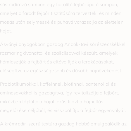
sós radírozó sampon egy fiatalító fejbőrápoló sampon,
amelyet a fáradt fejbőr tisztítására terveztek, és minden
mosás után selymessé és puhává varázsolja az élettelen
hajat.
Ásványi anyagokban gazdag Andok-tavi sórészecskékkel,
rozmaringkivonattal és szalicilsavval készült, amelyek
hámlasztják a fejbőrt és eltávolítják a lerakódásokat,
elősegítve az egészségesebb és dúsabb hajnövekedést.
Probiotikumokkal, koffeinnel, biotinnal, pantenollal és
aminosavakkal is gazdagítva, így revitalizálja a fejbőrt,
miközben táplálja a hajat, erősíti azt a hajhullás
megelőzése céljából, és visszaállítja a fejbőr egyensúlyát.
A krémradír-szerű textúra gazdag habbá emulgeálódik az