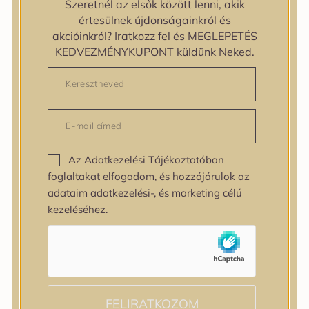
Szeretnél az elsők között lenni, akik
zipiderm
értesülnek újdonságainkról és
Bőrállapot
akcióinkról? Iratkozz fel és MEGLEPETÉS
Bőrállapot
KEDVEZMÉNYKUPONT küldünk Neked.
Bőrtípus
Bőrtípus
Kombinált
Normál
Száraz
Zsíros
Az Adatkezelési Tájékoztatóban
Bőrprobléma
foglaltakat elfogadom, és hozzájárulok az
Bőrprobléma
adataim adatkezelési-, és marketing célú
Bőrpír
kezeléséhez.
Dehidratált bőr
Egyenetlen bőrtextúra
Egyenetlen tónus
Érett bőr
Érzékeny bőr
Fakóság
FELIRATKOZOM