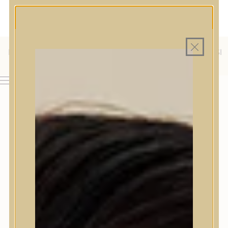
MAGYAR WEBÁRUHÁZ
MINDEN TERMÉK SAJÁT HAZAI RAKTÁRON
INGYENES SZÁLLÍTÁS 19.999 FT FELETT MAGYARORSZÁGRA
ÜLFÖLDRE IS SZÁLLÍTUNK - WE SHIP TO HR, IT, RO, SI
& SK