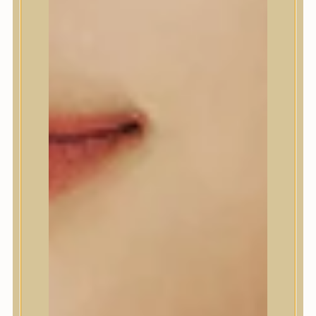
A’Pieu
Abib
AMPLE:N
Anlan
ANUA
APLB
APRILSKIN
Arencia
Aromatica
AXIS-Y
Beauty of Joseon
Biodance
By Wishtrend
Celimax
Centellian24
CLIO
Colorkey
Cosrx
d’Alba