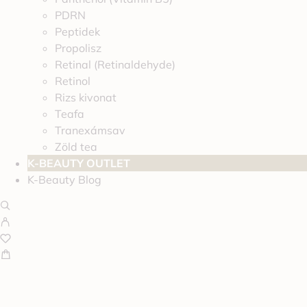
PDRN
Peptidek
Propolisz
Retinal (Retinaldehyde)
Retinol
Rizs kivonat
Teafa
Tranexámsav
Zöld tea
K-BEAUTY OUTLET
K-Beauty Blog