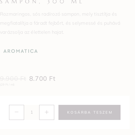
SAMPON, 300 ML
Rozmaringos, sós radírozó sampon, mely tisztítja és
megfiatalítja a fáradt fejbőrt, és selymessé és puhává
varázsolja az élettelen hajat.
9.900
Ft
8.700
Ft
(29 Ft / ml)
KOSÁRBA TESZEM