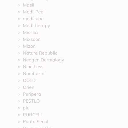
Masil
Medi-Peel
medicube
Meditherapy
Missha
Mixsoon
Mizon
Nature Republic
Neogen Dermalogy
Nine Less
Numbuzin
OOTD
Orien
Peripera
PESTLO
plu
PURCELL
Purito Seoul