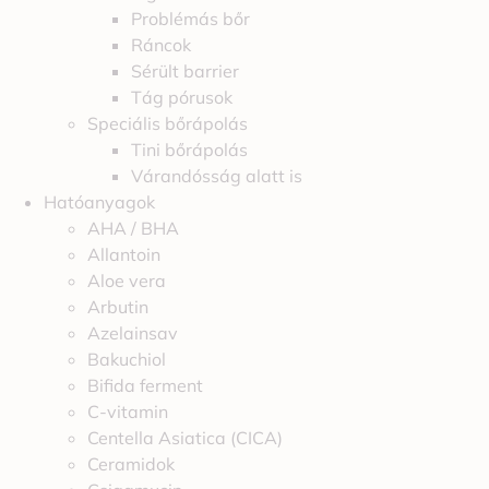
Problémás bőr
Ráncok
Sérült barrier
Tág pórusok
Speciális bőrápolás
Tini bőrápolás
Várandósság alatt is
Hatóanyagok
AHA / BHA
Allantoin
Aloe vera
Arbutin
Azelainsav
Bakuchiol
Bifida ferment
C-vitamin
Centella Asiatica (CICA)
Ceramidok