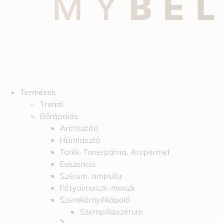
Termékek
Trendi
Bőrápolás
Arctisztító
Hámlasztó
Tonik, Tonerpárna, Arcpermet
Esszencia
Szérum, ampulla
Fátyolmaszk, maszk
Szemkörnyékápoló
Szempillaszérum