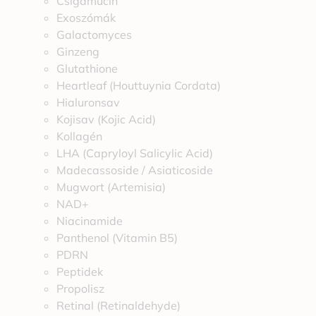
Csigamucin
Exoszómák
Galactomyces
Ginzeng
Glutathione
Heartleaf (Houttuynia Cordata)
Hialuronsav
Kojisav (Kojic Acid)
Kollagén
LHA (Capryloyl Salicylic Acid)
Madecassoside / Asiaticoside
Mugwort (Artemisia)
NAD+
Niacinamide
Panthenol (Vitamin B5)
PDRN
Peptidek
Propolisz
Retinal (Retinaldehyde)