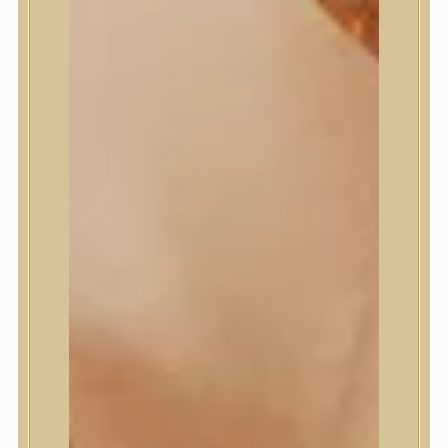
Masil
Medi-Peel
medicube
Meditherapy
Missha
Mixsoon
Mizon
Nature Republic
Neogen Dermalogy
Nine Less
Numbuzin
OOTD
Orien
Peripera
PESTLO
plu
PURCELL
Purito Seoul
Pyunkang Yul