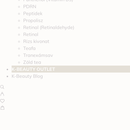
PDRN
Peptidek
Propolisz
Retinal (Retinaldehyde)
Retinol
Rizs kivonat
Teafa
Tranexámsav
Zöld tea
K-BEAUTY OUTLET
K-Beauty Blog