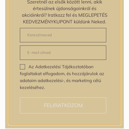
Szeretnél az elsők között lenni, akik
zipiderm
értesülnek újdonságainkról és
Bőrállapot
akcióinkról? Iratkozz fel és MEGLEPETÉS
Bőrállapot
KEDVEZMÉNYKUPONT küldünk Neked.
Bőrtípus
Bőrtípus
Kombinált
Normál
Száraz
Zsíros
Az Adatkezelési Tájékoztatóban
Bőrprobléma
foglaltakat elfogadom, és hozzájárulok az
Bőrprobléma
adataim adatkezelési-, és marketing célú
Bőrpír
kezeléséhez.
Dehidratált bőr
Egyenetlen bőrtextúra
Egyenetlen tónus
FELIRATKOZOM
Érett bőr
Érzékeny bőr
Fakóság