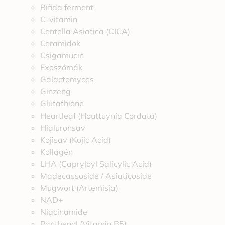
Bifida ferment
C-vitamin
Centella Asiatica (CICA)
Ceramidok
Csigamucin
Exoszómák
Galactomyces
Ginzeng
Glutathione
Heartleaf (Houttuynia Cordata)
Hialuronsav
Kojisav (Kojic Acid)
Kollagén
LHA (Capryloyl Salicylic Acid)
Madecassoside / Asiaticoside
Mugwort (Artemisia)
NAD+
Niacinamide
Panthenol (Vitamin B5)