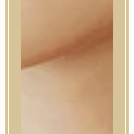
Daeng Gi Meo Ri
dear, Klairs
Dr.Althea
Dr.Melaxin
Dr.nineteen
Dr.Reju-All
Elizavecca
EQQUALBERRY
Esthetic House
Etude
Farm stay
Fraijour
Frudia
fwee
Goodal
GROWUS
HaruHaru Wonder
Heimish
HEVEBLUE