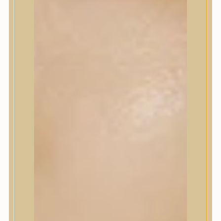
Korrektor
Fixáló
Pirosító, bronzosító
Sminkalap
Ajkak
Szemek
Alapozók és BB krémek
Szettek & Travel Size
Szépségápolási eszközök
Szépségápolási eszközök
Szépségápolási kellékek
Arcroller, gua sha
Elektromos szépségápolási eszközök
Termékminta
Baba-Mama
Akció
Márkák
Márkák