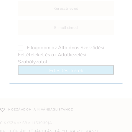
Elfogadom az
Általános Szerződési
Feltételeket
és az
Adatkezelési
Szabályzatot
Értesítést kérek
HOZZÁADOM A KÍVÁNSÁGLISTÁHOZ
CIKKSZÁM:
SBM1153030JA
KATEGÓRIÁK:
BŐRÁPOLÁS
,
FÁTYOLMASZK, MASZK