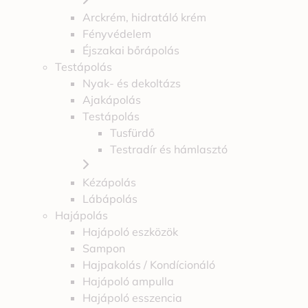
Arckrém, hidratáló krém
Fényvédelem
Éjszakai bőrápolás
Testápolás
Nyak- és dekoltázs
Ajakápolás
Testápolás
Tusfürdő
Testradír és hámlasztó
Kézápolás
Lábápolás
Hajápolás
Hajápoló eszközök
Sampon
Hajpakolás / Kondícionáló
Hajápoló ampulla
Hajápoló esszencia