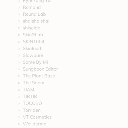
Pyunkang Yul
Romand
Round Lab
shaishaishai
shiseido
Skin&Lab
SKIN1004
Skinfood
Slowpure
Some By Mi
Sungboon Editor
The Plant Base
The Saem
TIAM
TIRTIR
TOCOBO
Torriden
VT Cosmetics
Wellderma