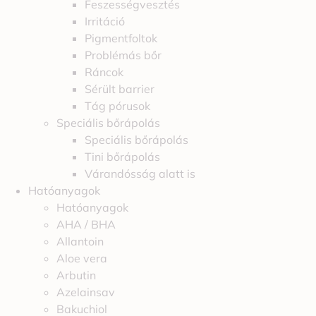
Feszességvesztés
Irritáció
Pigmentfoltok
Problémás bőr
Ráncok
Sérült barrier
Tág pórusok
Speciális bőrápolás
Speciális bőrápolás
Tini bőrápolás
Várandósság alatt is
Hatóanyagok
Hatóanyagok
AHA / BHA
Allantoin
Aloe vera
Arbutin
Azelainsav
Bakuchiol