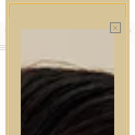
MAGYAR WEBÁRUHÁZ
MINDEN TERMÉK SAJÁT HAZAI RAKTÁRON
INGYENES SZÁLLÍTÁS 19.999 FT FELETT MAGYARORSZÁGRA
KÜLFÖLDRE IS SZÁLLÍTUNK - WE SHIP TO HR, IT, RO, SI
& SK