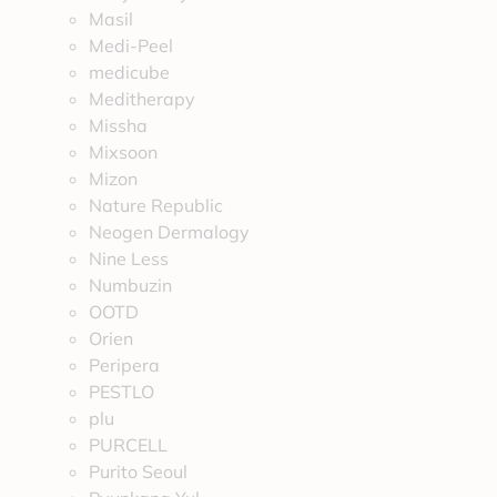
Masil
Medi-Peel
medicube
Meditherapy
Missha
Mixsoon
Mizon
Nature Republic
Neogen Dermalogy
Nine Less
Numbuzin
OOTD
Orien
Peripera
PESTLO
plu
PURCELL
Purito Seoul