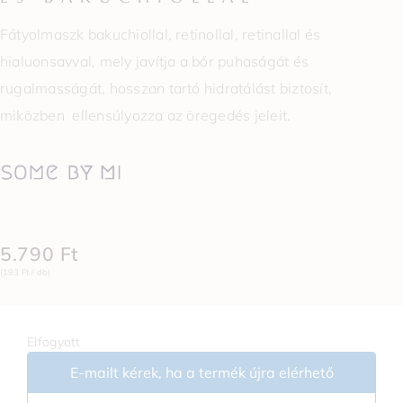
Fátyolmaszk bakuchiollal, retinollal, retinallal és
hialuonsavval, mely javítja a bőr puhaságát és
rugalmasságát, hosszan tartó hidratálást biztosít,
miközben ellensúlyozza az öregedés jeleit.
5.790
Ft
(193 Ft / db)
Elfogyott
E-mailt kérek, ha a termék újra elérhető