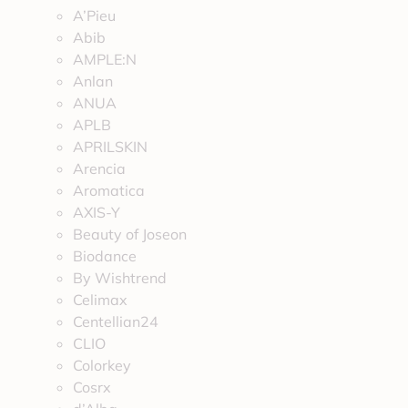
A’Pieu
Abib
AMPLE:N
Anlan
ANUA
APLB
APRILSKIN
Arencia
Aromatica
AXIS-Y
Beauty of Joseon
Biodance
By Wishtrend
Celimax
Centellian24
CLIO
Colorkey
Cosrx