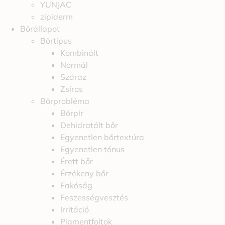
YUNJAC
zipiderm
Bőrállapot
Bőrtípus
Kombinált
Normál
Száraz
Zsíros
Bőrprobléma
Bőrpír
Dehidratált bőr
Egyenetlen bőrtextúra
Egyenetlen tónus
Érett bőr
Érzékeny bőr
Fakóság
Feszességvesztés
Irritáció
Pigmentfoltok