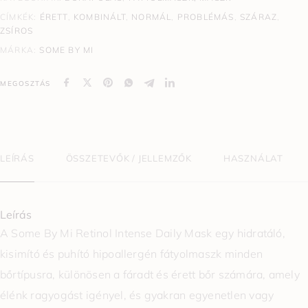
CÍMKÉK:
ÉRETT
,
KOMBINÁLT
,
NORMÁL
,
PROBLÉMÁS
,
SZÁRAZ
,
ZSÍROS
MÁRKA:
SOME BY MI
MEGOSZTÁS
LEÍRÁS
ÖSSZETEVŐK / JELLEMZŐK
HASZNÁLAT
Leírás
A Some By Mi Retinol Intense Daily Mask egy hidratáló,
kisimító és puhító hipoallergén fátyolmaszk minden
bőrtípusra, különösen a fáradt és érett bőr számára, amely
élénk ragyogást igényel, és gyakran egyenetlen vagy