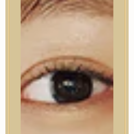
Nyak- és dekoltázs
Ajakápolás
Testápolás
Testápolás
Tusfürdő
Testradír és hámlasztó
Kézápolás
Lábápolás
Hajápolás
Hajápolás
Hajápoló eszközök
Sampon
Hajpakolás / Kondícionáló
Hajápoló ampulla
Hajápoló esszencia
Hajolaj
Fejbőrápolás
Makeup
Makeup