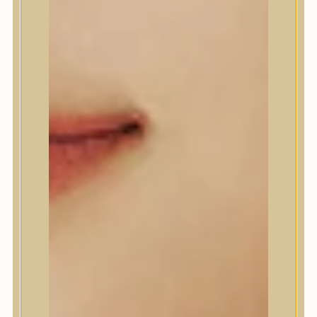
A’Pieu
Abib
AMPLE:N
Anlan
ANUA
APLB
APRILSKIN
Arencia
Aromatica
AXIS-Y
Beauty of Joseon
Biodance
By Wishtrend
Celimax
Centellian24
CLIO
Colorkey
Cosrx
d’Alba