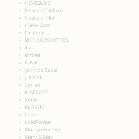
HEVEBLUE
House of Dohwa
House of Hur
I Dew Care
I’m From
id PLACOSMETICS
ilso
Isntree
iUNIK
Javin de Seoul
JULYME
Jumiso
K-SECRET
Kaine
KLAVUU
La’dor
LalaRecipe
Ma:nyo Factory
Máry & May