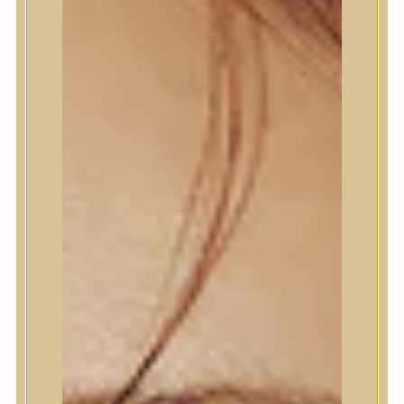
Termékek
Termékek
Trendi
Bőrápolás
Bőrápolás
Arctisztító
Hámlasztó
Tonik, Tonerpárna, Arcpermet
Esszencia
Szérum, ampulla
Fátyolmaszk, maszk
Szemkörnyékápoló
Szemkörnyékápoló
Szempillaszérum
Arckrém, hidratáló krém
Fényvédelem
Éjszakai bőrápolás
Testápolás
Testápolás