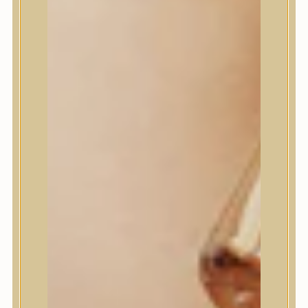
House of Dohwa
House of Hur
I Dew Care
I’m From
id PLACOSMETICS
ilso
Isntree
iUNIK
Javin de Seoul
JULYME
Jumiso
K-SECRET
Kaine
KLAVUU
La’dor
LalaRecipe
Ma:nyo Factory
Máry & May