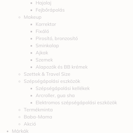
Hajolaj
Fejbőrápolás
Makeup
Korrektor
Fixáló
Pirosító, bronzosító
Sminkalap
Ajkak
Szemek
Alapozók és BB krémek
Szettek & Travel Size
Szépségápolási eszközök
Szépségápolási kellékek
Arcroller, gua sha
Elektromos szépségápolási eszközök
Termékminta
Baba-Mama
Akció
Márkák