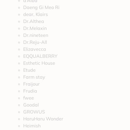
d’Alba
Daeng Gi Meo Ri
dear, Klairs
Dr.Althea
Dr.Melaxin
Dr.nineteen
Dr.Reju-All
Elizavecca
EQQUALBERRY
Esthetic House
Etude
Farm stay
Fraijour
Frudia
fwee
Goodal
GROWUS
HaruHaru Wonder
Heimish