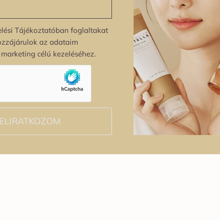
lési Tájékoztatóban foglaltakat
ozzájárulok az adataim
s marketing célú kezeléséhez.
ELIRATKOZOM