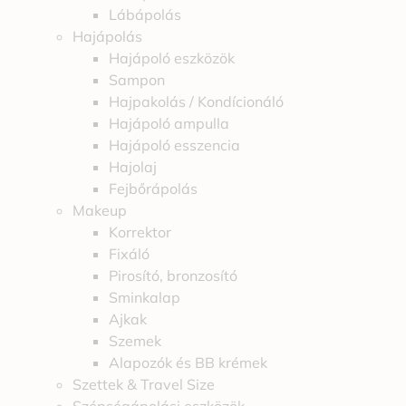
Lábápolás
Hajápolás
Hajápoló eszközök
Sampon
Hajpakolás / Kondícionáló
Hajápoló ampulla
Hajápoló esszencia
Hajolaj
Fejbőrápolás
Makeup
Korrektor
Fixáló
Pirosító, bronzosító
Sminkalap
Ajkak
Szemek
Alapozók és BB krémek
Szettek & Travel Size