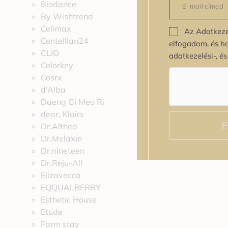
Biodance
By Wishtrend
Celimax
Az Adatkeze
Centellian24
elfogadom, és h
CLIO
adatkezelési-, é
Colorkey
Cosrx
d’Alba
Daeng Gi Meo Ri
dear, Klairs
F
Dr.Althea
Dr.Melaxin
Dr.nineteen
Dr.Reju-All
Elizavecca
EQQUALBERRY
Esthetic House
Etude
Farm stay