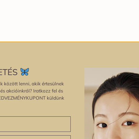
ETÉS
k között lenni, akik értesülnek
s akcióinkról? Iratkozz fel és
EDVEZMÉNYKUPONT küldünk