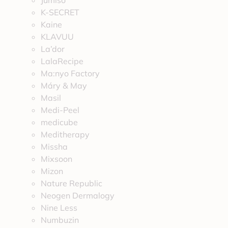
Jumiso
K-SECRET
Kaine
KLAVUU
La’dor
LalaRecipe
Ma:nyo Factory
Máry & May
Masil
Medi-Peel
medicube
Meditherapy
Missha
Mixsoon
Mizon
Nature Republic
Neogen Dermalogy
Nine Less
Numbuzin