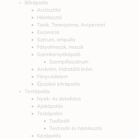
Bőrápolás
Arctisztító
Hámlasztó
Tonik, Tonerpárna, Arcpermet
Esszencia
Szérum, ampulla
Fátyolmaszk, maszk
Szemkörnyékápoló
Szempillaszérum
Arckrém, hidratáló krém
Fényvédelem
Éjszakai bőrápolás
Testápolás
Nyak- és dekoltázs
Ajakápolás
Testápolás
Tusfürdő
Testradír és hámlasztó
Kézápolás