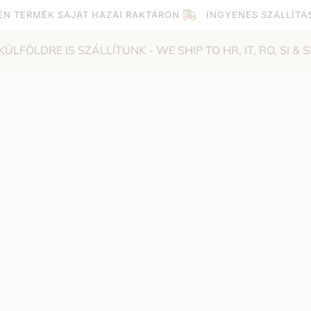
EN TERMÉK SAJÁT HAZAI RAKTÁRON
INGYENES SZÁLLÍTÁ
KÜLFÖLDRE IS SZÁLLÍTUNK - WE SHIP TO HR, IT, RO, SI & S