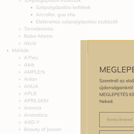
Szépségápolási eszközök
Szépségápolási kellékek
Arcroller, gua sha
Elektromos szépségápolási eszközök
Termékminta
Baba-Mama
Akció
Márkák
A’Pieu
Abib
MEGLEP
AMPLE:N
Anlan
Szeretnél az első
ANUA
újdonságainkról é
APLB
MEGLEPETÉS K
APRILSKIN
Neked.
Arencia
Aromatica
AXIS-Y
Beauty of Joseon