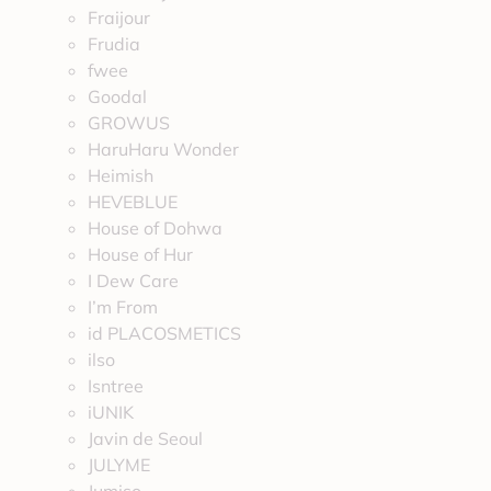
Fraijour
Frudia
fwee
Goodal
GROWUS
HaruHaru Wonder
Heimish
HEVEBLUE
House of Dohwa
House of Hur
I Dew Care
I’m From
id PLACOSMETICS
ilso
Isntree
iUNIK
Javin de Seoul
JULYME