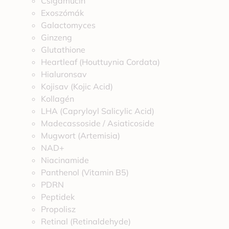
Csigamucin
Exoszómák
Galactomyces
Ginzeng
Glutathione
Heartleaf (Houttuynia Cordata)
Hialuronsav
Kojisav (Kojic Acid)
Kollagén
LHA (Capryloyl Salicylic Acid)
Madecassoside / Asiaticoside
Mugwort (Artemisia)
NAD+
Niacinamide
Panthenol (Vitamin B5)
PDRN
Peptidek
Propolisz
Retinal (Retinaldehyde)