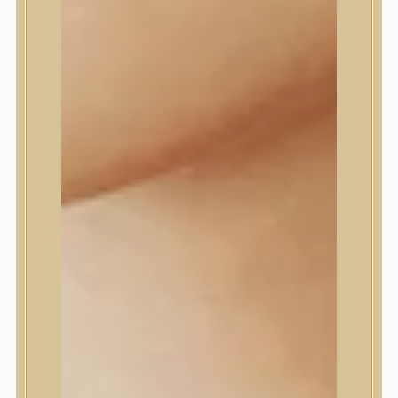
Daeng Gi Meo Ri
dear, Klairs
Dr.Althea
Dr.Melaxin
Dr.nineteen
Dr.Reju-All
Elizavecca
EQQUALBERRY
Esthetic House
Etude
Farm stay
Fraijour
Frudia
fwee
Goodal
GROWUS
HaruHaru Wonder
Heimish
HEVEBLUE