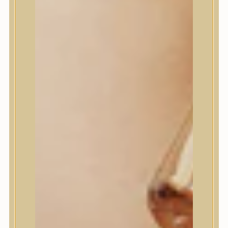
House of Dohwa
House of Hur
I Dew Care
I’m From
id PLACOSMETICS
ilso
Isntree
iUNIK
Javin de Seoul
JULYME
Jumiso
K-SECRET
Kaine
KLAVUU
La’dor
LalaRecipe
Ma:nyo Factory
Máry & May