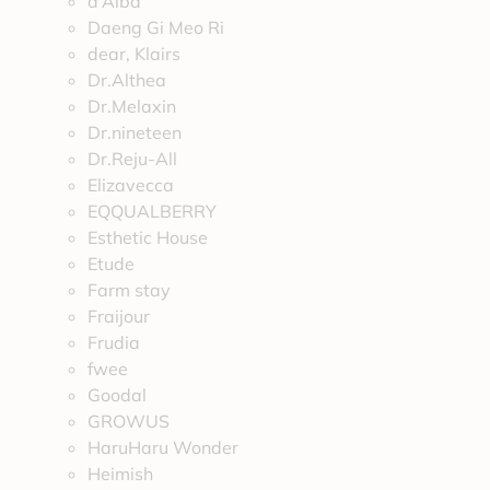
d’Alba
Daeng Gi Meo Ri
dear, Klairs
Dr.Althea
Dr.Melaxin
Dr.nineteen
Dr.Reju-All
Elizavecca
EQQUALBERRY
Esthetic House
Etude
Farm stay
Fraijour
Frudia
fwee
Goodal
GROWUS
HaruHaru Wonder
Heimish