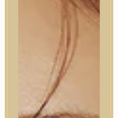
Termékek
Termékek
Trendi
Bőrápolás
Bőrápolás
Arctisztító
Hámlasztó
Tonik, Tonerpárna, Arcpermet
Esszencia
Szérum, ampulla
Fátyolmaszk, maszk
Szemkörnyékápoló
Szemkörnyékápoló
Szempillaszérum
Arckrém, hidratáló krém
Fényvédelem
Éjszakai bőrápolás
Testápolás
Testápolás