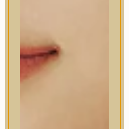
A’Pieu
Abib
AMPLE:N
Anlan
ANUA
APLB
APRILSKIN
Arencia
Aromatica
AXIS-Y
Beauty of Joseon
Biodance
By Wishtrend
Celimax
Centellian24
CLIO
Colorkey
Cosrx
d’Alba