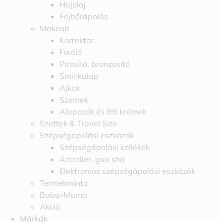
Hajolaj
Fejbőrápolás
Makeup
Korrektor
Fixáló
Pirosító, bronzosító
Sminkalap
Ajkak
Szemek
Alapozók és BB krémek
Szettek & Travel Size
Szépségápolási eszközök
Szépségápolási kellékek
Arcroller, gua sha
Elektromos szépségápolási eszközök
Termékminta
Baba-Mama
Akció
Márkák