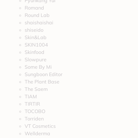
Pyunkang Yul
Romand
Round Lab
shaishaishai
shiseido
Skin&Lab
SKIN1004
Skinfood
Slowpure
Some By Mi
Sungboon Editor
The Plant Base
The Saem
TIAM
TIRTIR
TOCOBO
Torriden
VT Cosmetics
Wellderma