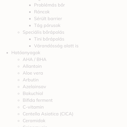
Problémás bőr
Ráncok
Sérült barrier
Tág pórusok
Speciális bőrápolás
Tini bőrápolás
Várandósság alatt is
Hatóanyagok
AHA / BHA
Allantoin
Aloe vera
Arbutin
Azelainsav
Bakuchiol
Bifida ferment
C-vitamin
Centella Asiatica (CICA)
Ceramidok