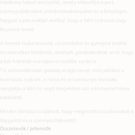
Hatékony habzó arctisztító, amely eltávolítja a port,
szennyeződéseket, sminkmaradványokat és a felesleges
faggyút a pórusokból anélkül, hogy a bőrt szárazzá vagy
feszessé tenné.
A termék hialuronsavat, ceramidokat és gyengéd tisztító
összetevőket tartalmaz, amelyek gondoskodnak arról, hogy
a bőr hidratált maradjon a tisztítás során is.
Tíz antioxidánsban gazdag virágkivonat, mint például a
levendula, a jácint, a rózsa és a cseresznye kivonata
nyugtatja a bőrt és segít megvédeni azt a környezet káros
hatásaitól.
Minden bőrtípusra ajánlott, hogy megtisztítsa a pórusokat a
faggyútól és a szennyeződésektől.
Összetevők / Jellemzők