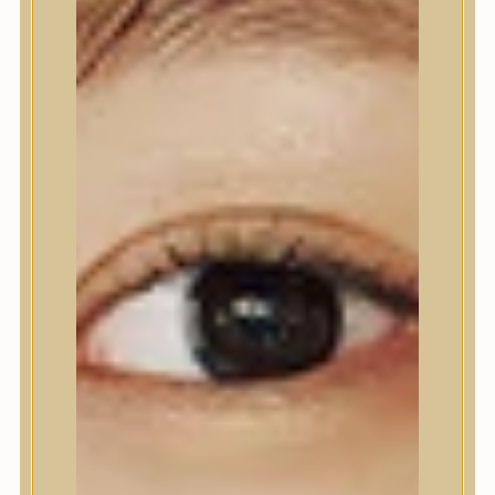
Nyak- és dekoltázs
Ajakápolás
Testápolás
Testápolás
Tusfürdő
Testradír és hámlasztó
Kézápolás
Lábápolás
Hajápolás
Hajápolás
Hajápoló eszközök
Sampon
Hajpakolás / Kondícionáló
Hajápoló ampulla
Hajápoló esszencia
Hajolaj
Fejbőrápolás
Makeup
Makeup