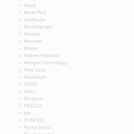
Masil
Medi-Peel
medicube
Meditherapy
Missha
Mixsoon
Mizon
Nature Republic
Neogen Dermalogy
Nine Less
Numbuzin
OOTD
Orien
Peripera
PESTLO
plu
PURCELL
Purito Seoul