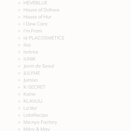
HEVEBLUE
House of Dohwa
House of Hur
I Dew Care
I’m From
id PLACOSMETICS
ilso
Isntree
iUNIK
Javin de Seoul
JULYME
Jumiso
K-SECRET
Kaine
KLAVUU
La’dor
LalaRecipe
Ma:nyo Factory
Máry & May