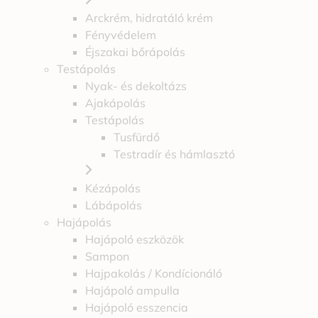
Arckrém, hidratáló krém
Fényvédelem
Éjszakai bőrápolás
Testápolás
Nyak- és dekoltázs
Ajakápolás
Testápolás
Tusfürdő
Testradír és hámlasztó
Kézápolás
Lábápolás
Hajápolás
Hajápoló eszközök
Sampon
Hajpakolás / Kondícionáló
Hajápoló ampulla
Hajápoló esszencia