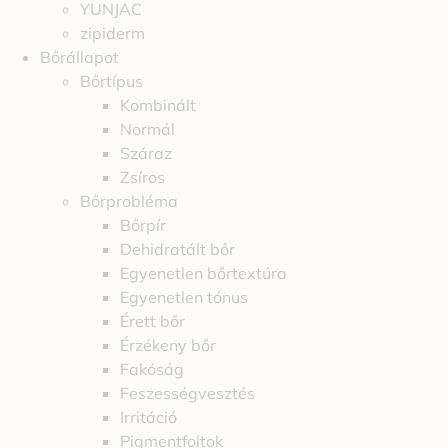
YUNJAC
zipiderm
Bőrállapot
Bőrtípus
Kombinált
Normál
Száraz
Zsíros
Bőrprobléma
Bőrpír
Dehidratált bőr
Egyenetlen bőrtextúra
Egyenetlen tónus
Érett bőr
Érzékeny bőr
Fakóság
Feszességvesztés
Irritáció
Pigmentfoltok