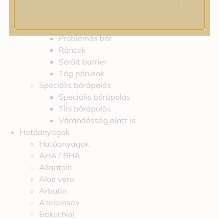
Feszességvesztés
Irritáció
Pigmentfoltok
Problémás bőr
Ráncok
Sérült barrier
Tág pórusok
Speciális bőrápolás
Speciális bőrápolás
Tini bőrápolás
Várandósság alatt is
Hatóanyagok
Hatóanyagok
AHA / BHA
Allantoin
Aloe vera
Arbutin
Azelainsav
Bakuchiol