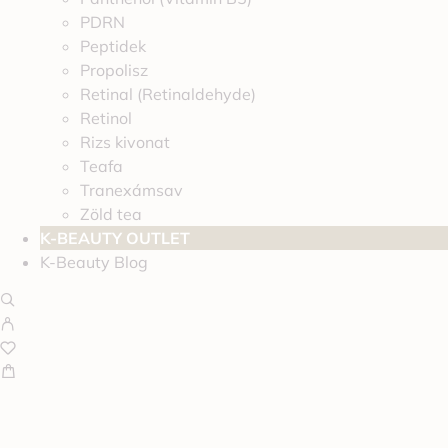
PDRN
Peptidek
Propolisz
Retinal (Retinaldehyde)
Retinol
Rizs kivonat
Teafa
Tranexámsav
Zöld tea
K-BEAUTY OUTLET
K-Beauty Blog