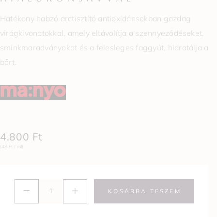
Hatékony habzó arctisztító antioxidánsokban gazdag
virágkivonatokkal, amely eltávolítja a szennyeződéseket,
sminkmaradványokat és a felesleges faggyút, hidratálja a
bőrt.
4.800
Ft
(48 Ft / ml)
KOSÁRBA TESZEM