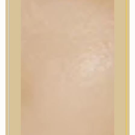
Korrektor
Fixáló
Pirosító, bronzosító
Sminkalap
Ajkak
Szemek
Alapozók és BB krémek
Szettek & Travel Size
Szépségápolási eszközök
Szépségápolási eszközök
Szépségápolási kellékek
Arcroller, gua sha
Elektromos szépségápolási eszközök
Termékminta
Baba-Mama
Akció
Márkák
Márkák