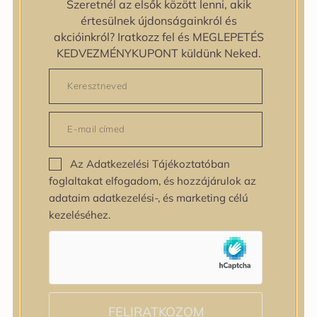
Szeretnél az elsők között lenni, akik
zipiderm
értesülnek újdonságainkról és
Bőrállapot
akcióinkról? Iratkozz fel és MEGLEPETÉS
Bőrállapot
KEDVEZMÉNYKUPONT küldünk Neked.
Bőrtípus
Bőrtípus
Kombinált
Normál
Száraz
Zsíros
Az Adatkezelési Tájékoztatóban
Bőrprobléma
foglaltakat elfogadom, és hozzájárulok az
Bőrprobléma
adataim adatkezelési-, és marketing célú
Bőrpír
kezeléséhez.
Dehidratált bőr
Egyenetlen bőrtextúra
Egyenetlen tónus
Érett bőr
Érzékeny bőr
Fakóság
FELIRATKOZOM