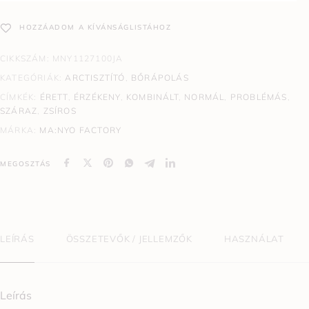
HOZZÁADOM A KÍVÁNSÁGLISTÁHOZ
CIKKSZÁM:
MNY1127100JA
KATEGÓRIÁK:
ARCTISZTÍTÓ
,
BŐRÁPOLÁS
CÍMKÉK:
ÉRETT
,
ÉRZÉKENY
,
KOMBINÁLT
,
NORMÁL
,
PROBLÉMÁS
,
SZÁRAZ
,
ZSÍROS
MÁRKA:
MA:NYO FACTORY
MEGOSZTÁS
LEÍRÁS
ÖSSZETEVŐK / JELLEMZŐK
HASZNÁLAT
Leírás