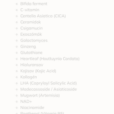
Bifida ferment
C-vitamin
Centella Asiatica (CICA)
Ceramidok
Csigamucin
Exoszómák
Galactomyces
Ginzeng
Glutathione
Heartleaf (Houttuynia Cordata)
Hialuronsav
Kojisav (Kojic Acid)
Kollagén
LHA (Capryloyl Salicylic Acid)
Madecassoside / Asiaticoside
Mugwort (Artemisia)
NAD+
Niacinamide
Panthenol (Vitamin B5)