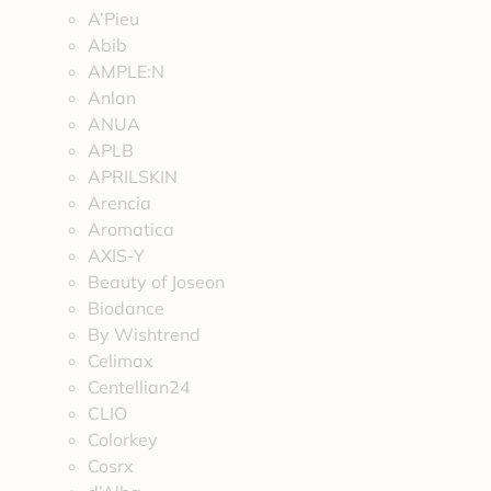
A’Pieu
Abib
AMPLE:N
Anlan
ANUA
APLB
APRILSKIN
Arencia
Aromatica
AXIS-Y
Beauty of Joseon
Biodance
By Wishtrend
Celimax
Centellian24
CLIO
Colorkey
Cosrx