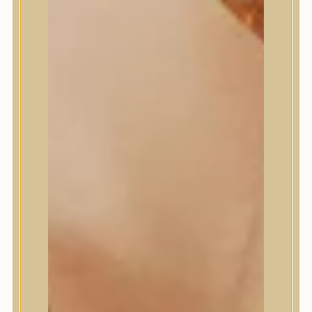
Masil
Medi-Peel
medicube
Meditherapy
Missha
Mixsoon
Mizon
Nature Republic
Neogen Dermalogy
Nine Less
Numbuzin
OOTD
Orien
Peripera
PESTLO
plu
PURCELL
Purito Seoul
Pyunkang Yul