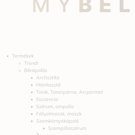
Termékek
Trendi
Bőrápolás
Arctisztító
Hámlasztó
Tonik, Tonerpárna, Arcpermet
Esszencia
Szérum, ampulla
Fátyolmaszk, maszk
Szemkörnyékápoló
Szempillaszérum