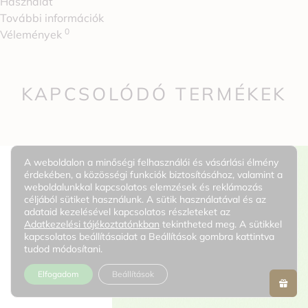
Használat
További információk
0
Vélemények
KAPCSOLÓDÓ TERMÉKEK
A weboldalon a minőségi felhasználói és vásárlási élmény
érdekében, a közösségi funkciók biztosításához, valamint a
weboldalunkkal kapcsolatos elemzések és reklámozás
céljából sütiket használunk. A sütik használatával és az
adataid kezelésével kapcsolatos részleteket az
Adatkezelési tájékoztatónkban
tekintheted meg. A sütikkel
kapcsolatos beállításaidat a Beállítások gombra kattintva
tudod módosítani.
Elfogadom
Beállítások