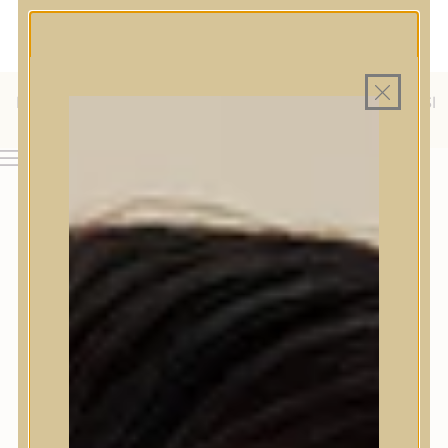
MAGYAR WEBÁRUHÁZ
MINDEN TERMÉK SAJÁT HAZAI RAKTÁRON
INGYENES SZÁLLÍTÁS 19.999 FT FELETT MAGYARORSZÁGRA
KÜLFÖLDRE IS SZÁLLÍTUNK - WE SHIP TO HR, IT, RO, SI
& SK