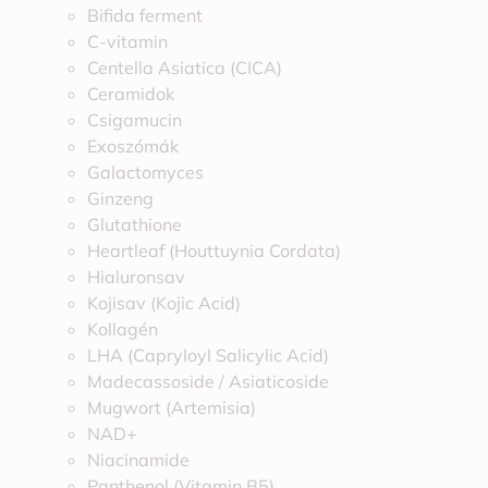
Bifida ferment
C-vitamin
Centella Asiatica (CICA)
Ceramidok
Csigamucin
Exoszómák
Galactomyces
Ginzeng
Glutathione
Heartleaf (Houttuynia Cordata)
Hialuronsav
Kojisav (Kojic Acid)
Kollagén
LHA (Capryloyl Salicylic Acid)
Madecassoside / Asiaticoside
Mugwort (Artemisia)
NAD+
Niacinamide
Panthenol (Vitamin B5)