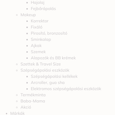
Hajolaj
Fejbőrápolás
Makeup
Korrektor
Fixáló
Pirosító, bronzosító
Sminkalap
Ajkak
Szemek
Alapozók és BB krémek
Szettek & Travel Size
Szépségápolási eszközök
Szépségápolási kellékek
Arcroller, gua sha
Elektromos szépségápolási eszközök
Termékminta
Baba-Mama
Akció
Márkák