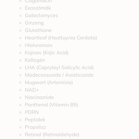
Csigamucin
Exoszómák
Galactomyces
Ginzeng
Glutathione
Heartleaf (Houttuynia Cordata)
Hialuronsav
Kojisav (Kojic Acid)
Kollagén
LHA (Capryloyl Salicylic Acid)
Madecassoside / Asiaticoside
Mugwort (Artemisia)
NAD+
Niacinamide
Panthenol (Vitamin B5)
PDRN
Peptidek
Propolisz
Retinal (Retinaldehyde)