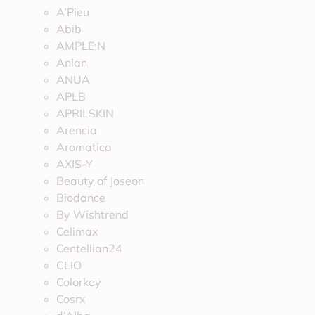
A’Pieu
Abib
AMPLE:N
Anlan
ANUA
APLB
APRILSKIN
Arencia
Aromatica
AXIS-Y
Beauty of Joseon
Biodance
By Wishtrend
Celimax
Centellian24
CLIO
Colorkey
Cosrx