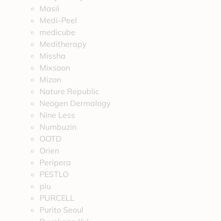
Masil
Medi-Peel
medicube
Meditherapy
Missha
Mixsoon
Mizon
Nature Republic
Neogen Dermalogy
Nine Less
Numbuzin
OOTD
Orien
Peripera
PESTLO
plu
PURCELL
Purito Seoul