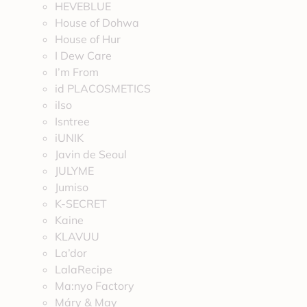
HEVEBLUE
House of Dohwa
House of Hur
I Dew Care
I’m From
id PLACOSMETICS
ilso
Isntree
iUNIK
Javin de Seoul
JULYME
Jumiso
K-SECRET
Kaine
KLAVUU
La’dor
LalaRecipe
Ma:nyo Factory
Máry & May