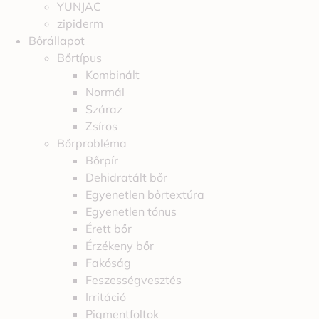
YUNJAC
zipiderm
Bőrállapot
Bőrtípus
Kombinált
Normál
Száraz
Zsíros
Bőrprobléma
Bőrpír
Dehidratált bőr
Egyenetlen bőrtextúra
Egyenetlen tónus
Érett bőr
Érzékeny bőr
Fakóság
Feszességvesztés
Irritáció
Pigmentfoltok