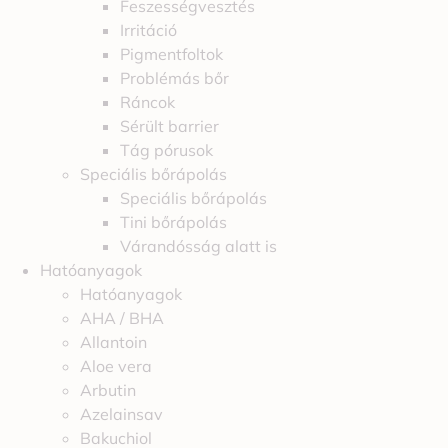
Feszességvesztés
Irritáció
Pigmentfoltok
Problémás bőr
Ráncok
Sérült barrier
Tág pórusok
Speciális bőrápolás
Speciális bőrápolás
Tini bőrápolás
Várandósság alatt is
Hatóanyagok
Hatóanyagok
AHA / BHA
Allantoin
Aloe vera
Arbutin
Azelainsav
Bakuchiol