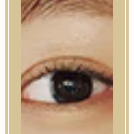
Nyak- és dekoltázs
Ajakápolás
Testápolás
Testápolás
Tusfürdő
Testradír és hámlasztó
Kézápolás
Lábápolás
Hajápolás
Hajápolás
Hajápoló eszközök
Sampon
Hajpakolás / Kondícionáló
Hajápoló ampulla
Hajápoló esszencia
Hajolaj
Fejbőrápolás
Makeup
Makeup