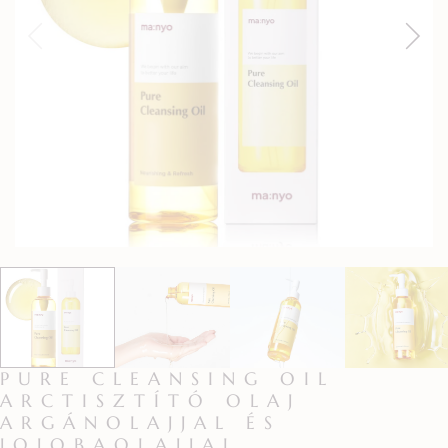
PURE CLEANSING OIL
ARCTISZTÍTÓ OLAJ
ARGÁNOLAJJAL ÉS
JOJOBAOLAJJAL