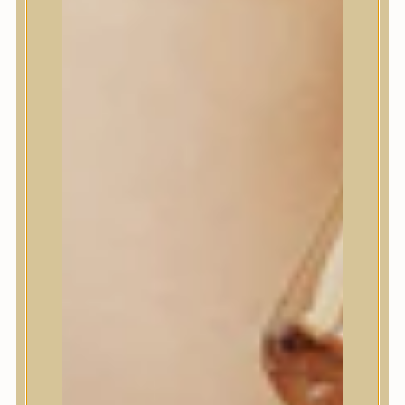
House of Dohwa
House of Hur
I Dew Care
I’m From
id PLACOSMETICS
ilso
Isntree
iUNIK
Javin de Seoul
JULYME
Jumiso
K-SECRET
Kaine
KLAVUU
La’dor
LalaRecipe
Ma:nyo Factory
Máry & May