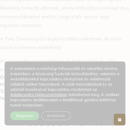
tökéletes formulát alkotnak, amely eltávolítja a sminket és a
szennyeződéseket anélkül, hogy a bőr száraz vagy
ragacsos maradna.
A Pure Cleansing Oil dupla tisztításra alkalmas, de sima
vízzel is könnyen leöblíthető.
Az olaj enyhe gyógynövényes levendula illatú és sűrű
A weboldalon a minőségi felhasználói és vásárlási élmény
textúrájú, amely könnyen leöblíthető.
érdekében, a közösségi funkciók biztosításához, valamint a
Összetevők / Jellemzők
weboldalunkkal kapcsolatos elemzések és reklámozás
Használat
céljából sütiket használunk. A sütik használatával és az
adataid kezelésével kapcsolatos részleteket az
További információk
Adatkezelési tájékoztatónkban
tekintheted meg. A sütikkel
0
Vélemények
kapcsolatos beállításaidat a Beállítások gombra kattintva
tudod módosítani.
Elfogadom
Beállítások
KAPCSOLÓDÓ TERMÉKEK