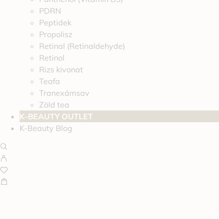
PDRN
Peptidek
Propolisz
Retinal (Retinaldehyde)
Retinol
Rizs kivonat
Teafa
Tranexámsav
Zöld tea
K-BEAUTY OUTLET
K-Beauty Blog