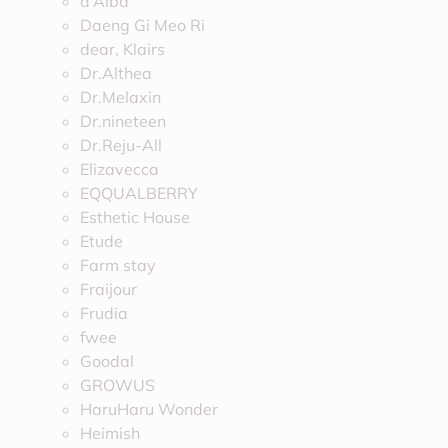
d’Alba
Daeng Gi Meo Ri
dear, Klairs
Dr.Althea
Dr.Melaxin
Dr.nineteen
Dr.Reju-All
Elizavecca
EQQUALBERRY
Esthetic House
Etude
Farm stay
Fraijour
Frudia
fwee
Goodal
GROWUS
HaruHaru Wonder
Heimish