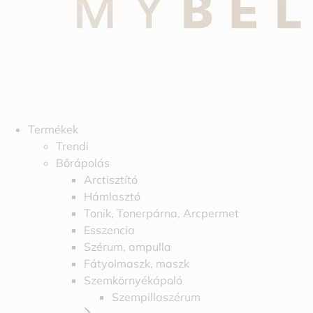
Termékek
Trendi
Bőrápolás
Arctisztító
Hámlasztó
Tonik, Tonerpárna, Arcpermet
Esszencia
Szérum, ampulla
Fátyolmaszk, maszk
Szemkörnyékápoló
Szempillaszérum