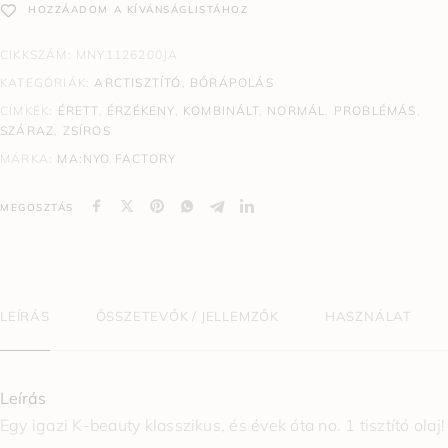
HOZZÁADOM A KÍVÁNSÁGLISTÁHOZ
CIKKSZÁM:
MNY1126200JA
KATEGÓRIÁK:
ARCTISZTÍTÓ
,
BŐRÁPOLÁS
CÍMKÉK:
ÉRETT
,
ÉRZÉKENY
,
KOMBINÁLT
,
NORMÁL
,
PROBLÉMÁS
,
SZÁRAZ
,
ZSÍROS
MÁRKA:
MA:NYO FACTORY
MEGOSZTÁS
LEÍRÁS
ÖSSZETEVŐK / JELLEMZŐK
HASZNÁLAT
Leírás
Egy igazi K-beauty klasszikus, és évek óta no. 1 tisztító olaj!