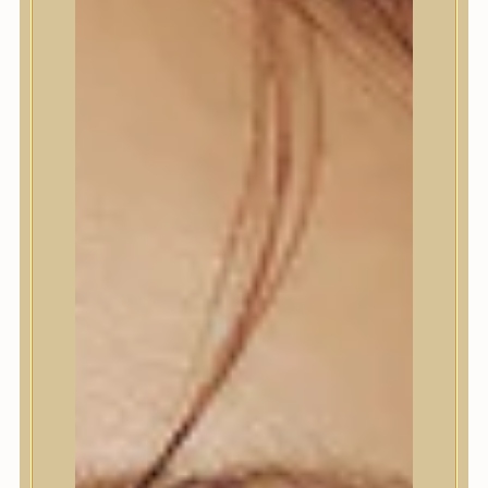
Termékek
Termékek
Trendi
Bőrápolás
Bőrápolás
Arctisztító
Hámlasztó
Tonik, Tonerpárna, Arcpermet
Esszencia
Szérum, ampulla
Fátyolmaszk, maszk
Szemkörnyékápoló
Szemkörnyékápoló
Szempillaszérum
Arckrém, hidratáló krém
Fényvédelem
Éjszakai bőrápolás
Testápolás
Testápolás