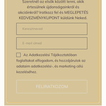
Szeretnél az elsők között lenni, akik
zipiderm
értesülnek újdonságainkról és
Bőrállapot
akcióinkról? Iratkozz fel és MEGLEPETÉS
Bőrállapot
KEDVEZMÉNYKUPONT küldünk Neked.
Bőrtípus
Bőrtípus
Kombinált
Normál
Száraz
Zsíros
Az Adatkezelési Tájékoztatóban
Bőrprobléma
foglaltakat elfogadom, és hozzájárulok az
Bőrprobléma
adataim adatkezelési-, és marketing célú
Bőrpír
kezeléséhez.
Dehidratált bőr
Egyenetlen bőrtextúra
Egyenetlen tónus
FELIRATKOZOM
Érett bőr
Érzékeny bőr
Fakóság