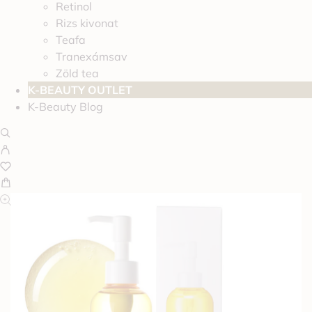
Retinol
Rizs kivonat
Teafa
Tranexámsav
Zöld tea
K-BEAUTY OUTLET
K-Beauty Blog