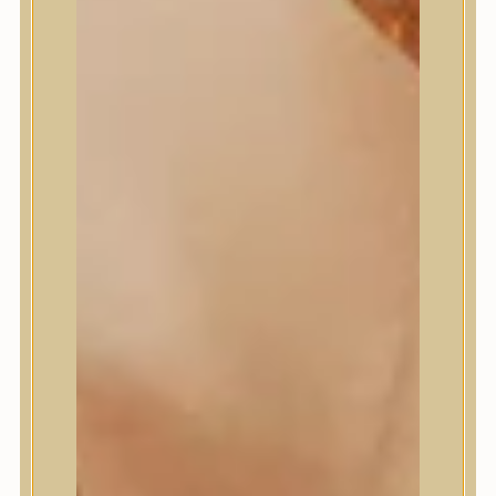
Masil
Medi-Peel
medicube
Meditherapy
Missha
Mixsoon
Mizon
Nature Republic
Neogen Dermalogy
Nine Less
Numbuzin
OOTD
Orien
Peripera
PESTLO
plu
PURCELL
Purito Seoul
Pyunkang Yul