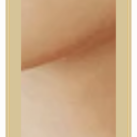
Daeng Gi Meo Ri
dear, Klairs
Dr.Althea
Dr.Melaxin
Dr.nineteen
Dr.Reju-All
Elizavecca
EQQUALBERRY
Esthetic House
Etude
Farm stay
Fraijour
Frudia
fwee
Goodal
GROWUS
HaruHaru Wonder
Heimish
HEVEBLUE