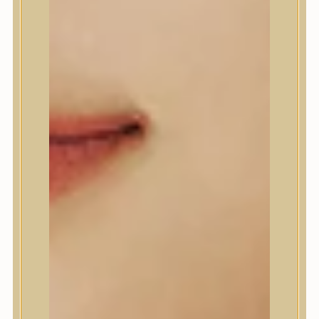
A’Pieu
Abib
AMPLE:N
Anlan
ANUA
APLB
APRILSKIN
Arencia
Aromatica
AXIS-Y
Beauty of Joseon
Biodance
By Wishtrend
Celimax
Centellian24
CLIO
Colorkey
Cosrx
d’Alba