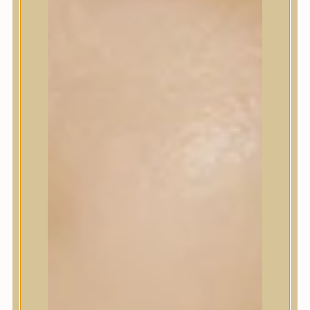
Korrektor
Fixáló
Pirosító, bronzosító
Sminkalap
Ajkak
Szemek
Alapozók és BB krémek
Szettek & Travel Size
Szépségápolási eszközök
Szépségápolási eszközök
Szépségápolási kellékek
Arcroller, gua sha
Elektromos szépségápolási eszközök
Termékminta
Baba-Mama
Akció
Márkák
Márkák