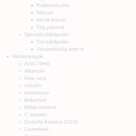
Problémás bőr
Ráncok
Sérült barrier
Tág pórusok
Speciális bőrápolás
Tini bőrápolás
Várandósság alatt is
Hatóanyagok
AHA / BHA
Allantoin
Aloe vera
Arbutin
Azelainsav
Bakuchiol
Bifida ferment
C-vitamin
Centella Asiatica (CICA)
Ceramidok