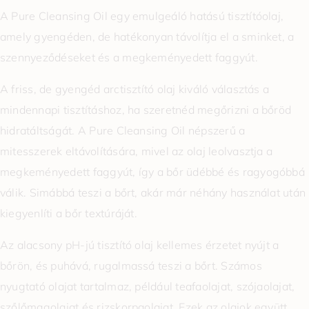
A Pure Cleansing Oil egy emulgeáló hatású tisztítóolaj,
amely gyengéden, de hatékonyan távolítja el a sminket, a
szennyeződéseket és a megkeményedett faggyút.
A friss, de gyengéd arctisztító olaj kiváló választás a
mindennapi tisztításhoz, ha szeretnéd megőrizni a bőröd
hidratáltságát. A Pure Cleansing Oil népszerű a
mitesszerek eltávolítására, mivel az olaj leolvasztja a
megkeményedett faggyút, így a bőr üdébbé és ragyogóbbá
válik. Simábbá teszi a bőrt, akár már néhány használat után
kiegyenlíti a bőr textúráját.
Az alacsony pH-jú tisztító olaj kellemes érzetet nyújt a
bőrön, és puhává, rugalmassá teszi a bőrt. Számos
nyugtató olajat tartalmaz, például teafaolajat, szójaolajat,
szőlőmagolajat és rizskorpaolajat. Ezek az olajok együtt