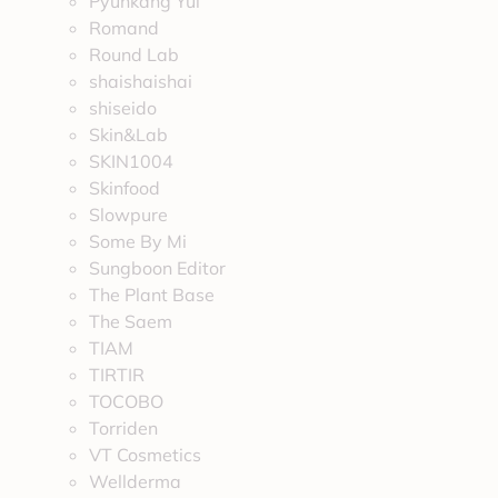
Pyunkang Yul
Romand
Round Lab
shaishaishai
shiseido
Skin&Lab
SKIN1004
Skinfood
Slowpure
Some By Mi
Sungboon Editor
The Plant Base
The Saem
TIAM
TIRTIR
TOCOBO
Torriden
VT Cosmetics
Wellderma