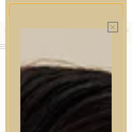
MAGYAR WEBÁRUHÁZ
MINDEN TERMÉK SAJÁT HAZAI RAKTÁRON
INGYENES SZÁLLÍTÁS 19.999 FT FELETT MAGYARORSZÁGRA
KÜLFÖLDRE IS SZÁLLÍTUNK - WE SHIP TO HR, IT, RO, SI
& SK