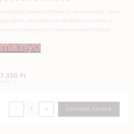
Emulgeáló hatású tisztítóolaj 14 növényi olajjal, amely
gyengéden, de hatékonyan távolítja el a sminket, a
szennyeződéseket és a megkeményedett faggyút.
7.350
Ft
(36,8 Ft / ml)
KOSÁRBA TESZEM