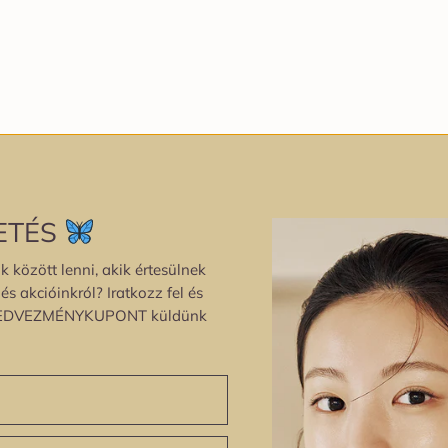
ETÉS
k között lenni, akik értesülnek
s akcióinkról? Iratkozz fel és
EDVEZMÉNYKUPONT küldünk