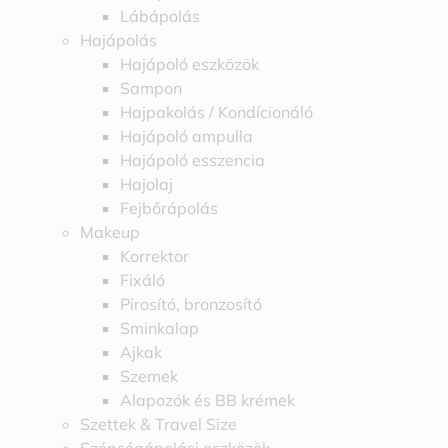
Lábápolás
Hajápolás
Hajápoló eszközök
Sampon
Hajpakolás / Kondícionáló
Hajápoló ampulla
Hajápoló esszencia
Hajolaj
Fejbőrápolás
Makeup
Korrektor
Fixáló
Pirosító, bronzosító
Sminkalap
Ajkak
Szemek
Alapozók és BB krémek
Szettek & Travel Size