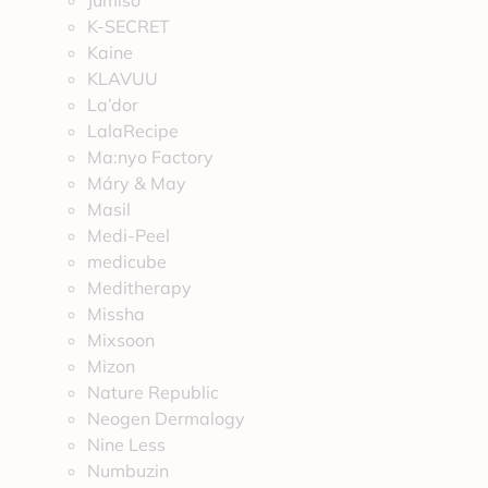
Jumiso
K-SECRET
Kaine
KLAVUU
La’dor
LalaRecipe
Ma:nyo Factory
Máry & May
Masil
Medi-Peel
medicube
Meditherapy
Missha
Mixsoon
Mizon
Nature Republic
Neogen Dermalogy
Nine Less
Numbuzin