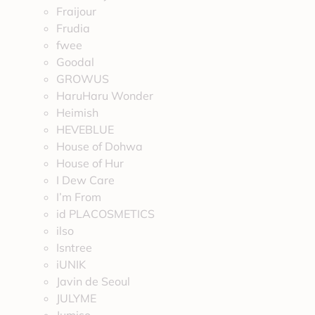
Fraijour
Frudia
fwee
Goodal
GROWUS
HaruHaru Wonder
Heimish
HEVEBLUE
House of Dohwa
House of Hur
I Dew Care
I’m From
id PLACOSMETICS
ilso
Isntree
iUNIK
Javin de Seoul
JULYME