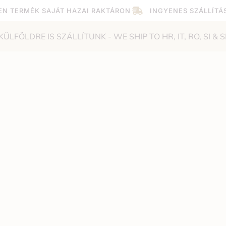
EN TERMÉK SAJÁT HAZAI RAKTÁRON
INGYENES SZÁLLÍTÁ
KÜLFÖLDRE IS SZÁLLÍTUNK - WE SHIP TO HR, IT, RO, SI & S