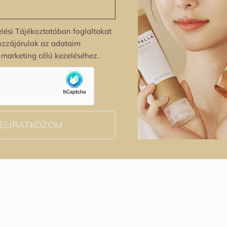
lési Tájékoztatóban foglaltakat
ozzájárulok az adataim
s marketing célú kezeléséhez.
ELIRATKOZOM