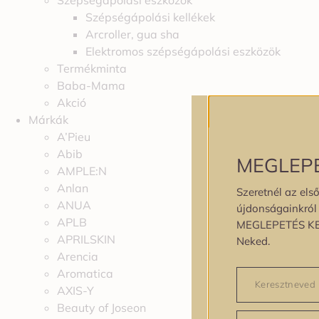
Szépségápolási eszközök
Szépségápolási kellékek
Arcroller, gua sha
Elektromos szépségápolási eszközök
Termékminta
Baba-Mama
Akció
Márkák
A’Pieu
Abib
MEGLEP
AMPLE:N
Anlan
Szeretnél az első
ANUA
újdonságainkról é
APLB
MEGLEPETÉS K
APRILSKIN
Neked.
Arencia
Aromatica
AXIS-Y
Beauty of Joseon