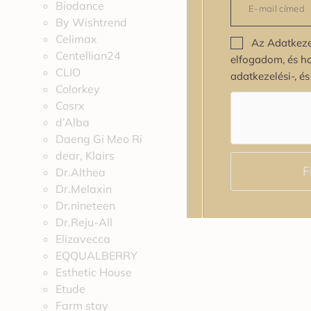
Biodance
By Wishtrend
Celimax
Az Adatkeze
Centellian24
elfogadom, és h
CLIO
adatkezelési-, é
Colorkey
Cosrx
d’Alba
Daeng Gi Meo Ri
dear, Klairs
F
Dr.Althea
Dr.Melaxin
Dr.nineteen
Dr.Reju-All
Elizavecca
EQQUALBERRY
Esthetic House
Etude
Farm stay