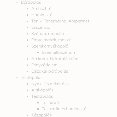
Bőrápolás
Arctisztító
Hámlasztó
Tonik, Tonerpárna, Arcpermet
Esszencia
Szérum, ampulla
Fátyolmaszk, maszk
Szemkörnyékápoló
Szempillaszérum
Arckrém, hidratáló krém
Fényvédelem
Éjszakai bőrápolás
Testápolás
Nyak- és dekoltázs
Ajakápolás
Testápolás
Tusfürdő
Testradír és hámlasztó
Kézápolás