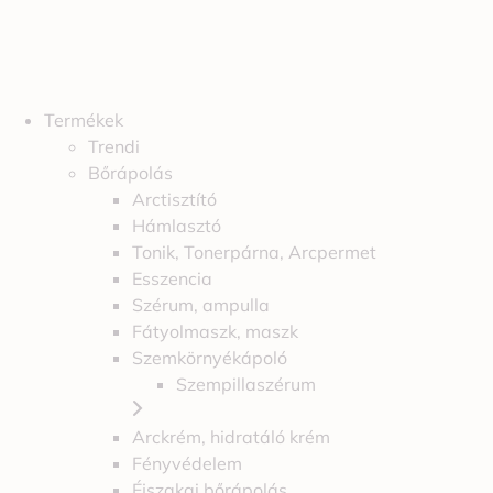
Termékek
Trendi
Bőrápolás
Arctisztító
Hámlasztó
Tonik, Tonerpárna, Arcpermet
Esszencia
Szérum, ampulla
Fátyolmaszk, maszk
Szemkörnyékápoló
Szempillaszérum
Arckrém, hidratáló krém
Fényvédelem
Éjszakai bőrápolás