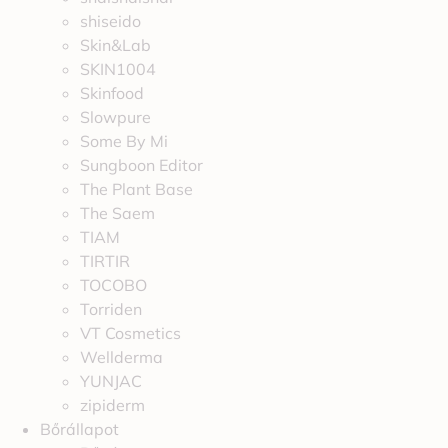
shiseido
Skin&Lab
SKIN1004
Skinfood
Slowpure
Some By Mi
Sungboon Editor
The Plant Base
The Saem
TIAM
TIRTIR
TOCOBO
Torriden
VT Cosmetics
Wellderma
YUNJAC
zipiderm
Bőrállapot