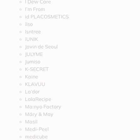
I Dew Care
I’m From
id PLACOSMETICS
ilso
Isntree
iUNIK
Javin de Seoul
JULYME
Jumiso
K-SECRET
Kaine
KLAVUU
La’dor
LalaRecipe
Ma:nyo Factory
Máry & May
Masil
Medi-Peel
medicube