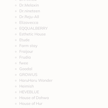
Dr.Melaxin
Dr.nineteen
Dr.Reju-All
Elizavecca
EQQUALBERRY
Esthetic House
Etude
Farm stay
Fraijour
Frudia
fwee
Goodal
GROWUS
HaruHaru Wonder
Heimish
HEVEBLUE
House of Dohwa
House of Hur