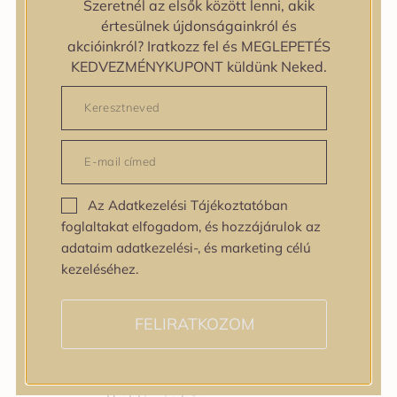
Szeretnél az elsők között lenni, akik
Bőrtípus
értesülnek újdonságainkról és
Bőrtípus
akcióinkról? Iratkozz fel és MEGLEPETÉS
Kombinált
KEDVEZMÉNYKUPONT küldünk Neked.
Normál
Száraz
Zsíros
Bőrprobléma
Bőrprobléma
Bőrpír
Az Adatkezelési Tájékoztatóban
Dehidratált bőr
foglaltakat elfogadom, és hozzájárulok az
Egyenetlen bőrtextúra
adataim adatkezelési-, és marketing célú
Egyenetlen tónus
kezeléséhez.
Érett bőr
Érzékeny bőr
Fakóság
FELIRATKOZOM
Feszességvesztés
Irritáció
Pigmentfoltok