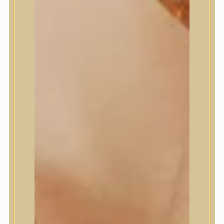
Meditherapy
Missha
Mixsoon
Mizon
Nature Republic
Neogen Dermalogy
Nine Less
Numbuzin
OOTD
Orien
Peripera
PESTLO
plu
PURCELL
Purito Seoul
Pyunkang Yul
Romand
Round Lab
shaishaishai