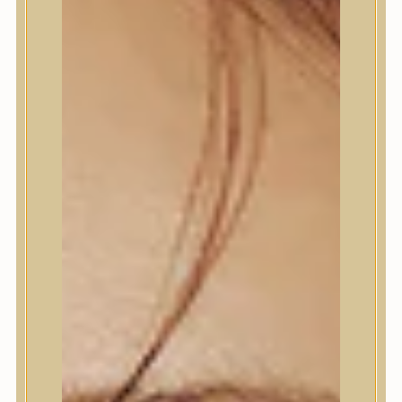
Bőrápolás
Bőrápolás
Arctisztító
Hámlasztó
Tonik, Tonerpárna, Arcpermet
Esszencia
Szérum, ampulla
Fátyolmaszk, maszk
Szemkörnyékápoló
Szemkörnyékápoló
Szempillaszérum
Arckrém, hidratáló krém
Fényvédelem
Éjszakai bőrápolás
Testápolás
Testápolás
Nyak- és dekoltázs
Ajakápolás
Testápolás