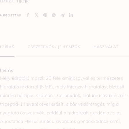
MÁRKA:
TIRTIR
MEGOSZTÁS
LEÍRÁS
ÖSSZETEVŐK / JELLEMZŐK
HASZNÁLAT
Leírás
Mélyhidratáló maszk 23 féle aminosavval és természetes
hidratáló faktorral (NMF), mely intenzív hidratálást biztosít
minden bőrtípus számára. Ceramidok, hialuronsavak és réz-
tripeptid-1 keverékével erősíti a bőr védőrétegét, míg a
nyugtató összetevők, például a hidrolizált gardénia és az
Anastatica Hierochuntica kivonatok gondoskodnak arról,