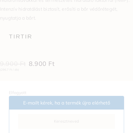
hialuronsavakkal és természetes hidratáló faktorral (NMF).
Intenzív hidratálást biztosít, erősíti a bőr védőrétegét,
nyugtatja a bőrt.
9.900
Ft
8.900
Ft
(296,7 Ft / db)
Elfogyott
E-mailt kérek, ha a termék újra elérhető