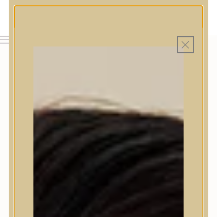
MAGYAR WEBÁRUHÁZ
MINDEN TERMÉK SAJÁT HAZAI RAKTÁRON
INGYENES SZÁLLÍTÁS 19.999 FT FELETT MAGYARORSZÁGRA