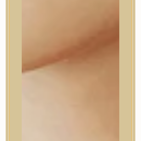
Dr.Melaxin
Dr.nineteen
Dr.Reju-All
Elizavecca
EQQUALBERRY
Esthetic House
Etude
Farm stay
Fraijour
Frudia
fwee
Goodal
GROWUS
HaruHaru Wonder
Heimish
HEVEBLUE
House of Dohwa
House of Hur
I Dew Care