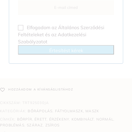
Elfogadom az
Általános Szerződési
Feltételeket
és az
Adatkezelési
Szabályzatot
Értesítést kérek
HOZZÁADOM A KÍVÁNSÁGLISTÁHOZ
CIKKSZÁM:
TRT925030JA
KATEGÓRIÁK:
BŐRÁPOLÁS
,
FÁTYOLMASZK, MASZK
CÍMKÉK:
BŐRPÍR
,
ÉRETT
,
ÉRZÉKENY
,
KOMBINÁLT
,
NORMÁL
,
PROBLÉMÁS
,
SZÁRAZ
,
ZSÍROS