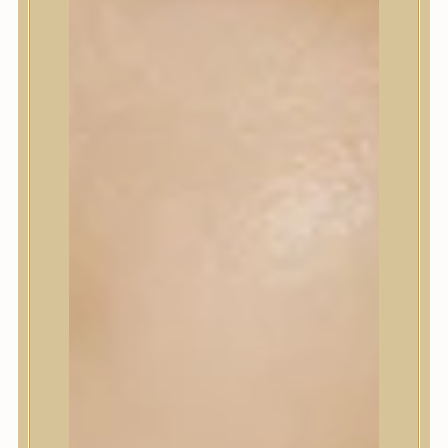
Sminkalap
Ajkak
Szemek
Alapozók és BB krémek
Szettek & Travel Size
Szépségápolási eszközök
Szépségápolási eszközök
Szépségápolási kellékek
Arcroller, gua sha
Elektromos szépségápolási eszközök
Termékminta
Baba-Mama
Akció
Márkák
Márkák
A’Pieu
Abib
AMPLE:N