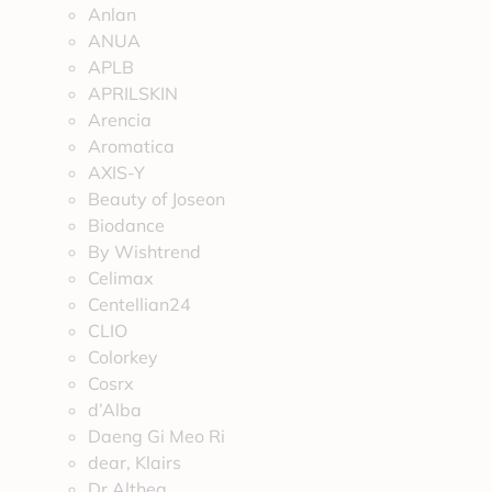
Anlan
ANUA
APLB
APRILSKIN
Arencia
Aromatica
AXIS-Y
Beauty of Joseon
Biodance
By Wishtrend
Celimax
Centellian24
CLIO
Colorkey
Cosrx
d’Alba
Daeng Gi Meo Ri
dear, Klairs
Dr.Althea