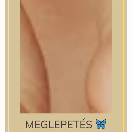
shiseido
Skin&Lab
SKIN1004
Skinfood
Slowpure
Some By Mi
Sungboon Editor
The Plant Base
The Saem
TIAM
TIRTIR
TOCOBO
Torriden
VT Cosmetics
Wellderma
YUNJAC
zipiderm
MEGLEPETÉS
Bőrállapot
Bőrállapot