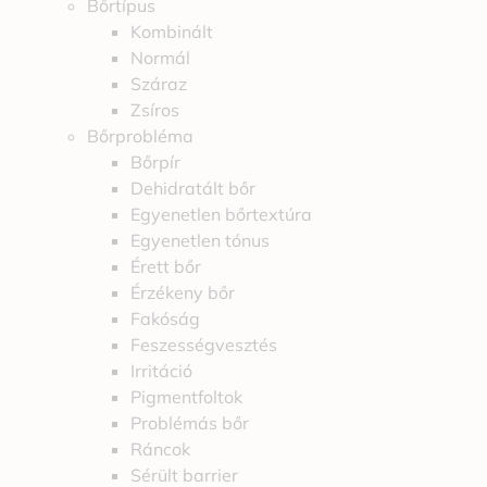
Bőrtípus
Kombinált
Normál
Száraz
Zsíros
Bőrprobléma
Bőrpír
Dehidratált bőr
Egyenetlen bőrtextúra
Egyenetlen tónus
Érett bőr
Érzékeny bőr
Fakóság
Feszességvesztés
Irritáció
Pigmentfoltok
Problémás bőr
Ráncok
Sérült barrier