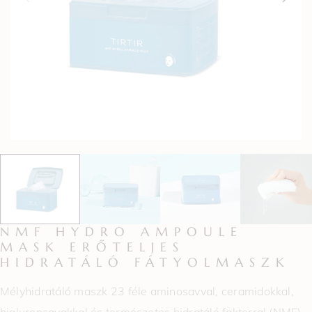
NMF HYDRO AMPOULE
MASK ERŐTELJES
HIDRATÁLÓ FÁTYOLMASZK
Mélyhidratáló maszk 23 féle aminosavval, ceramidokkal,