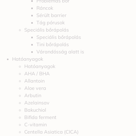
Problémás bőr
Ráncok
Sérült barrier
Tág pórusok
Speciális bőrápolás
Speciális bőrápolás
Tini bőrápolás
Várandósság alatt is
Hatóanyagok
Hatóanyagok
AHA / BHA
Allantoin
Aloe vera
Arbutin
Azelainsav
Bakuchiol
Bifida ferment
C-vitamin
Centella Asiatica (CICA)