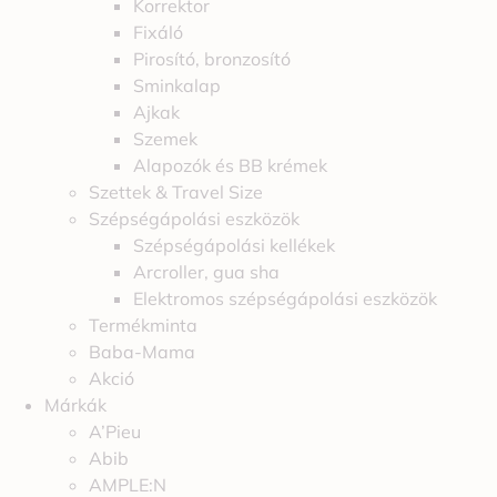
Korrektor
Fixáló
Pirosító, bronzosító
Sminkalap
Ajkak
Szemek
Alapozók és BB krémek
Szettek & Travel Size
Szépségápolási eszközök
Szépségápolási kellékek
Arcroller, gua sha
Elektromos szépségápolási eszközök
Termékminta
Baba-Mama
Akció
Márkák
A’Pieu
Abib
AMPLE:N