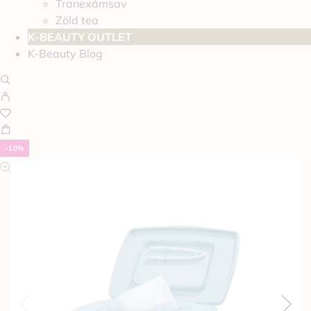
Tranexámsav
Zöld tea
K-BEAUTY OUTLET
K-Beauty Blog
-10%