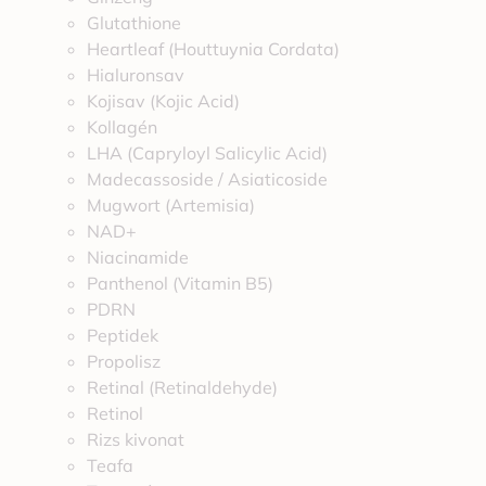
Glutathione
Heartleaf (Houttuynia Cordata)
Hialuronsav
Kojisav (Kojic Acid)
Kollagén
LHA (Capryloyl Salicylic Acid)
Madecassoside / Asiaticoside
Mugwort (Artemisia)
NAD+
Niacinamide
Panthenol (Vitamin B5)
PDRN
Peptidek
Propolisz
Retinal (Retinaldehyde)
Retinol
Rizs kivonat
Teafa