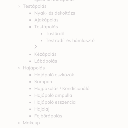
Testápolás
Nyak- és dekoltázs
Ajakápolás
Testápolás
Tusfürdő
Testradír és hámlasztó
Kézápolás
Lábápolás
Hajápolás
Hajápoló eszközök
Sampon
Hajpakolás / Kondícionáló
Hajápoló ampulla
Hajápoló esszencia
Hajolaj
Fejbőrápolás
Makeup