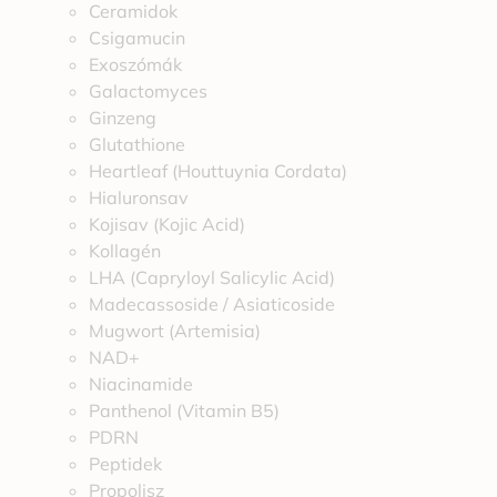
Ceramidok
Csigamucin
Exoszómák
Galactomyces
Ginzeng
Glutathione
Heartleaf (Houttuynia Cordata)
Hialuronsav
Kojisav (Kojic Acid)
Kollagén
LHA (Capryloyl Salicylic Acid)
Madecassoside / Asiaticoside
Mugwort (Artemisia)
NAD+
Niacinamide
Panthenol (Vitamin B5)
PDRN
Peptidek
Propolisz