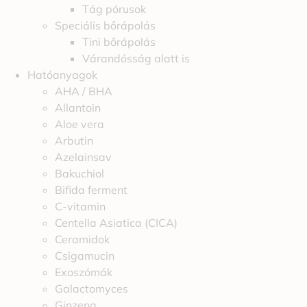
Tág pórusok
Speciális bőrápolás
Tini bőrápolás
Várandósság alatt is
Hatóanyagok
AHA / BHA
Allantoin
Aloe vera
Arbutin
Azelainsav
Bakuchiol
Bifida ferment
C-vitamin
Centella Asiatica (CICA)
Ceramidok
Csigamucin
Exoszómák
Galactomyces
Ginzeng