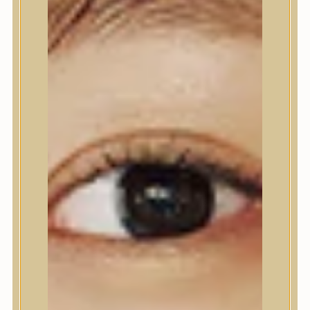
Testápolás
Tusfürdő
Testradír és hámlasztó
Kézápolás
Lábápolás
Hajápolás
Hajápolás
Hajápoló eszközök
Sampon
Hajpakolás / Kondícionáló
Hajápoló ampulla
Hajápoló esszencia
Hajolaj
Fejbőrápolás
Makeup
Makeup
Korrektor
Fixáló
Pirosító, bronzosító