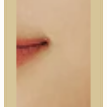
Anlan
ANUA
APLB
APRILSKIN
Arencia
Aromatica
AXIS-Y
Beauty of Joseon
Biodance
By Wishtrend
Celimax
Centellian24
CLIO
Colorkey
Cosrx
d’Alba
Daeng Gi Meo Ri
dear, Klairs
Dr.Althea