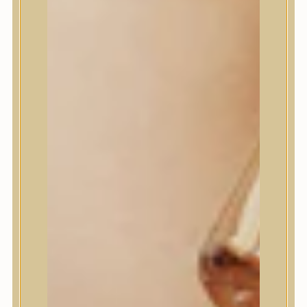
I’m From
id PLACOSMETICS
ilso
Isntree
iUNIK
Javin de Seoul
JULYME
Jumiso
K-SECRET
Kaine
KLAVUU
La’dor
LalaRecipe
Ma:nyo Factory
Máry & May
Masil
Medi-Peel
medicube