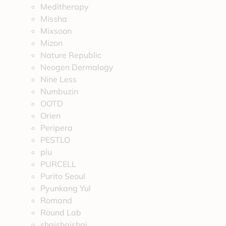
Meditherapy
Missha
Mixsoon
Mizon
Nature Republic
Neogen Dermalogy
Nine Less
Numbuzin
OOTD
Orien
Peripera
PESTLO
plu
PURCELL
Purito Seoul
Pyunkang Yul
Romand
Round Lab
shaishaishai