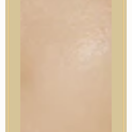
Sminkalap
Ajkak
Szemek
Alapozók és BB krémek
Szettek & Travel Size
Szépségápolási eszközök
Szépségápolási eszközök
Szépségápolási kellékek
Arcroller, gua sha
Elektromos szépségápolási eszközök
Termékminta
Baba-Mama
Akció
Márkák
Márkák
A’Pieu
Abib
AMPLE:N