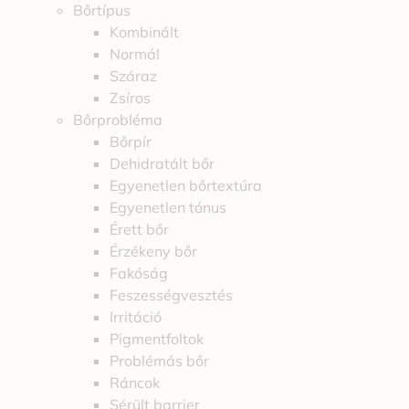
Bőrtípus
Kombinált
Normál
Száraz
Zsíros
Bőrprobléma
Bőrpír
Dehidratált bőr
Egyenetlen bőrtextúra
Egyenetlen tónus
Érett bőr
Érzékeny bőr
Fakóság
Feszességvesztés
Irritáció
Pigmentfoltok
Problémás bőr
Ráncok
Sérült barrier