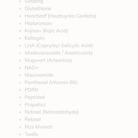
Ginzeng
Glutathione
Heartleaf (Houttuynia Cordata)
Hialuronsav
Kojisav (Kojic Acid)
Kollagén
LHA (Capryloyl Salicylic Acid)
Madecassoside / Asiaticoside
Mugwort (Artemisia)
NAD+
Niacinamide
Panthenol (Vitamin B5)
PDRN
Peptidek
Propolisz
Retinal (Retinaldehyde)
Retinol
Rizs kivonat
Teafa