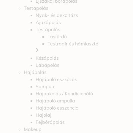
Éjszakai bőrápolás
Testápolás
Nyak- és dekoltázs
Ajakápolás
Testápolás
Tusfürdő
Testradír és hámlasztó
Kézápolás
Lábápolás
Hajápolás
Hajápoló eszközök
Sampon
Hajpakolás / Kondícionáló
Hajápoló ampulla
Hajápoló esszencia
Hajolaj
Fejbőrápolás
Makeup