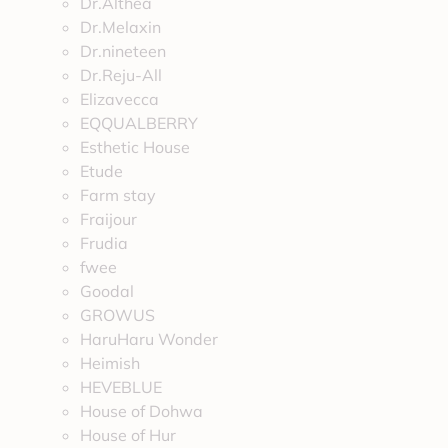
Dr.Althea
Dr.Melaxin
Dr.nineteen
Dr.Reju-All
Elizavecca
EQQUALBERRY
Esthetic House
Etude
Farm stay
Fraijour
Frudia
fwee
Goodal
GROWUS
HaruHaru Wonder
Heimish
HEVEBLUE
House of Dohwa
House of Hur