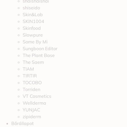
shaishaishai
shiseido
Skin&Lab
SKIN1004
Skinfood
Slowpure
Some By Mi
Sungboon Editor
The Plant Base
The Saem
TIAM
TIRTIR
TOCOBO
Torriden
VT Cosmetics
Wellderma
YUNJAC
zipiderm
Bőrállapot