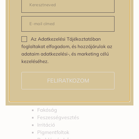
Bőrtípus
Bőrtípus
Kombinált
Normál
Száraz
Az Adatkezelési Tájékoztatóban
Zsíros
foglaltakat elfogadom, és hozzájárulok az
Bőrprobléma
adataim adatkezelési-, és marketing célú
Bőrprobléma
kezeléséhez.
Bőrpír
Dehidratált bőr
Egyenetlen bőrtextúra
FELIRATKOZOM
Egyenetlen tónus
Érett bőr
Érzékeny bőr
Fakóság
Feszességvesztés
Irritáció
Pigmentfoltok