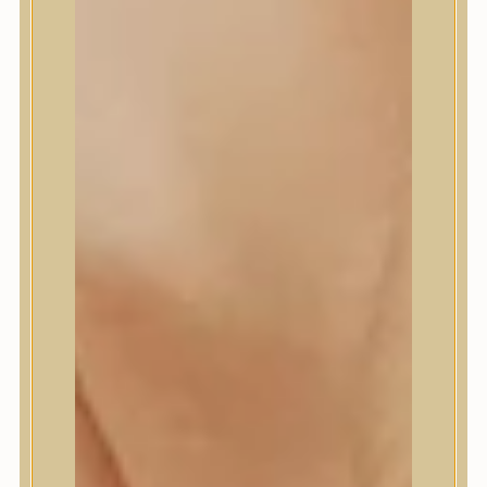
Meditherapy
Missha
Mixsoon
Mizon
Nature Republic
Neogen Dermalogy
Nine Less
Numbuzin
OOTD
Orien
Peripera
PESTLO
plu
PURCELL
Purito Seoul
Pyunkang Yul
Romand
Round Lab
shaishaishai