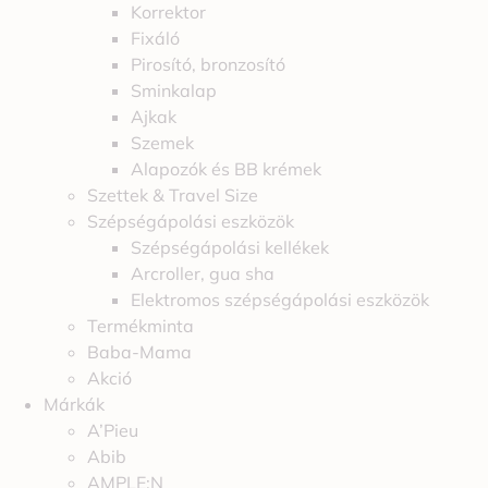
Korrektor
Fixáló
Pirosító, bronzosító
Sminkalap
Ajkak
Szemek
Alapozók és BB krémek
Szettek & Travel Size
Szépségápolási eszközök
Szépségápolási kellékek
Arcroller, gua sha
Elektromos szépségápolási eszközök
Termékminta
Baba-Mama
Akció
Márkák
A’Pieu
Abib
AMPLE:N