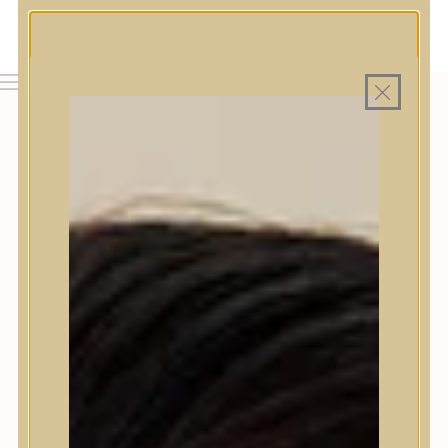
MAGYAR WEBÁRUHÁZ
MINDEN TERMÉK SAJÁT HAZAI RAKTÁRON
INGYENES SZÁLLÍTÁS 19.999 FT FELETT MAGYARORSZÁGRA