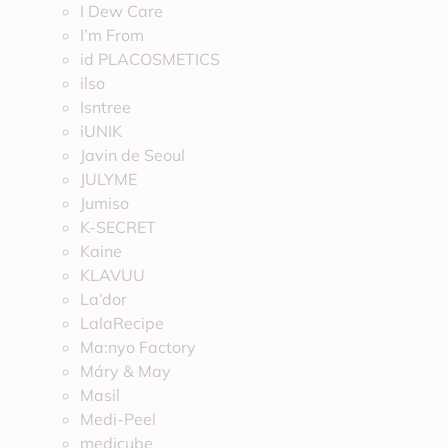
I Dew Care
I’m From
id PLACOSMETICS
ilso
Isntree
iUNIK
Javin de Seoul
JULYME
Jumiso
K-SECRET
Kaine
KLAVUU
La’dor
LalaRecipe
Ma:nyo Factory
Máry & May
Masil
Medi-Peel
medicube