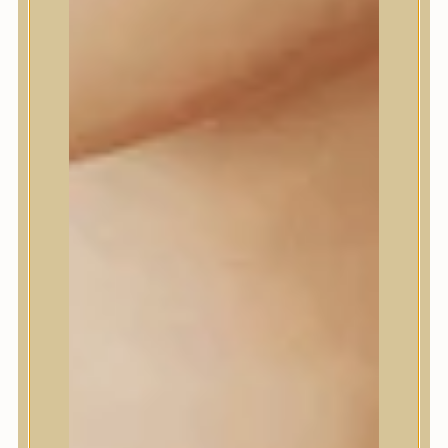
Dr.Melaxin
Dr.nineteen
Dr.Reju-All
Elizavecca
EQQUALBERRY
Esthetic House
Etude
Farm stay
Fraijour
Frudia
fwee
Goodal
GROWUS
HaruHaru Wonder
Heimish
HEVEBLUE
House of Dohwa
House of Hur
I Dew Care