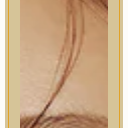
Bőrápolás
Bőrápolás
Arctisztító
Hámlasztó
Tonik, Tonerpárna, Arcpermet
Esszencia
Szérum, ampulla
Fátyolmaszk, maszk
Szemkörnyékápoló
Szemkörnyékápoló
Szempillaszérum
Arckrém, hidratáló krém
Fényvédelem
Éjszakai bőrápolás
Testápolás
Testápolás
Nyak- és dekoltázs
Ajakápolás
Testápolás