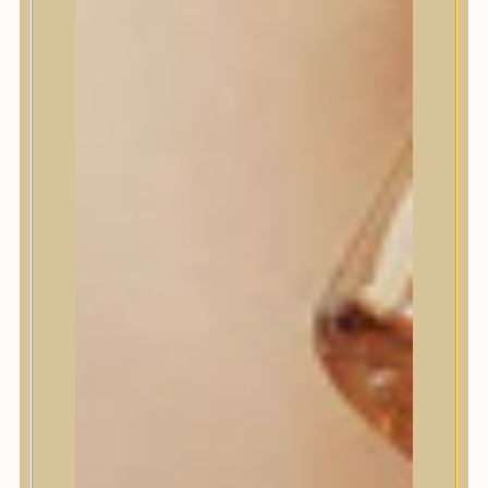
I’m From
id PLACOSMETICS
ilso
Isntree
iUNIK
Javin de Seoul
JULYME
Jumiso
K-SECRET
Kaine
KLAVUU
La’dor
LalaRecipe
Ma:nyo Factory
Máry & May
Masil
Medi-Peel
medicube