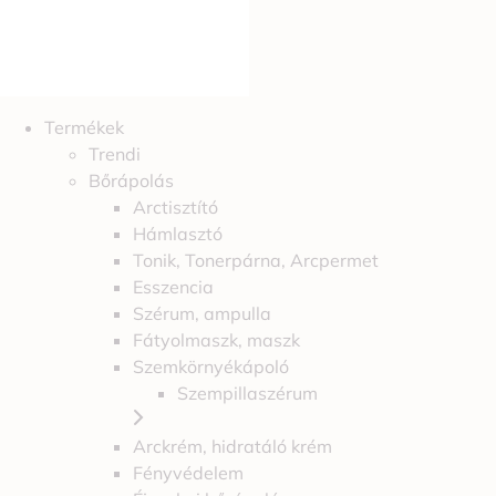
Termékek
Trendi
Bőrápolás
Arctisztító
Hámlasztó
Tonik, Tonerpárna, Arcpermet
Esszencia
Szérum, ampulla
Fátyolmaszk, maszk
Szemkörnyékápoló
Szempillaszérum
Arckrém, hidratáló krém
Fényvédelem