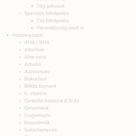
Tág pórusok
Speciális bőrápolás
Tini bőrápolás
Várandósság alatt is
Hatóanyagok
AHA / BHA
Allantoin
Aloe vera
Arbutin
Azelainsav
Bakuchiol
Bifida ferment
C-vitamin
Centella Asiatica (CICA)
Ceramidok
Csigamucin
Exoszómák
Galactomyces