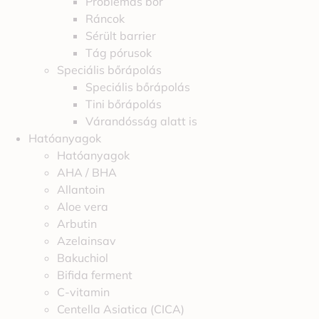
Problémás bőr
Ráncok
Sérült barrier
Tág pórusok
Speciális bőrápolás
Speciális bőrápolás
Tini bőrápolás
Várandósság alatt is
Hatóanyagok
Hatóanyagok
AHA / BHA
Allantoin
Aloe vera
Arbutin
Azelainsav
Bakuchiol
Bifida ferment
C-vitamin
Centella Asiatica (CICA)