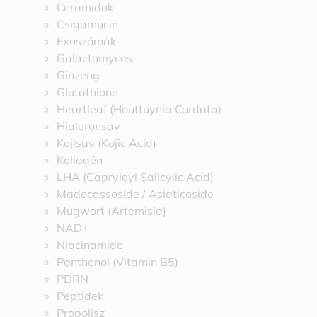
Ceramidok
Csigamucin
Exoszómák
Galactomyces
Ginzeng
Glutathione
Heartleaf (Houttuynia Cordata)
Hialuronsav
Kojisav (Kojic Acid)
Kollagén
LHA (Capryloyl Salicylic Acid)
Madecassoside / Asiaticoside
Mugwort (Artemisia)
NAD+
Niacinamide
Panthenol (Vitamin B5)
PDRN
Peptidek
Propolisz