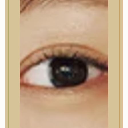
Testápolás
Tusfürdő
Testradír és hámlasztó
Kézápolás
Lábápolás
Hajápolás
Hajápolás
Hajápoló eszközök
Sampon
Hajpakolás / Kondícionáló
Hajápoló ampulla
Hajápoló esszencia
Hajolaj
Fejbőrápolás
Makeup
Makeup
Korrektor
Fixáló
Pirosító, bronzosító