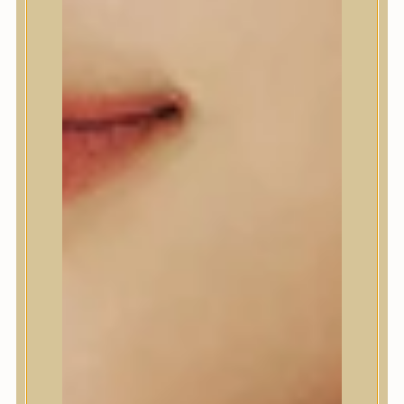
Anlan
ANUA
APLB
APRILSKIN
Arencia
Aromatica
AXIS-Y
Beauty of Joseon
Biodance
By Wishtrend
Celimax
Centellian24
CLIO
Colorkey
Cosrx
d’Alba
Daeng Gi Meo Ri
dear, Klairs
Dr.Althea