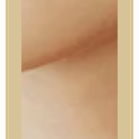
Daeng Gi Meo Ri
dear, Klairs
Dr.Althea
Dr.Melaxin
Dr.nineteen
Dr.Reju-All
Elizavecca
EQQUALBERRY
Esthetic House
Etude
Farm stay
Fraijour
Frudia
fwee
Goodal
GROWUS
HaruHaru Wonder
Heimish
HEVEBLUE