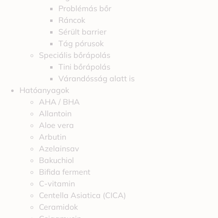
Problémás bőr
Ráncok
Sérült barrier
Tág pórusok
Speciális bőrápolás
Tini bőrápolás
Várandósság alatt is
Hatóanyagok
AHA / BHA
Allantoin
Aloe vera
Arbutin
Azelainsav
Bakuchiol
Bifida ferment
C-vitamin
Centella Asiatica (CICA)
Ceramidok