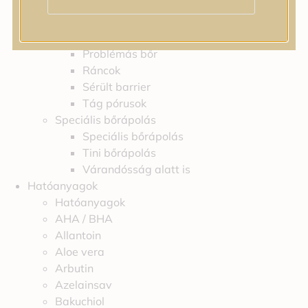
Feszességvesztés
Irritáció
Pigmentfoltok
Problémás bőr
Ráncok
Sérült barrier
Tág pórusok
Speciális bőrápolás
Speciális bőrápolás
Tini bőrápolás
Várandósság alatt is
Hatóanyagok
Hatóanyagok
AHA / BHA
Allantoin
Aloe vera
Arbutin
Azelainsav
Bakuchiol