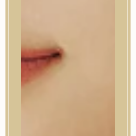
A’Pieu
Abib
AMPLE:N
Anlan
ANUA
APLB
APRILSKIN
Arencia
Aromatica
AXIS-Y
Beauty of Joseon
Biodance
By Wishtrend
Celimax
Centellian24
CLIO
Colorkey
Cosrx
d’Alba