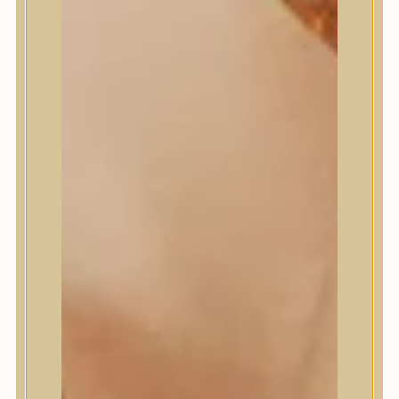
Masil
Medi-Peel
medicube
Meditherapy
Missha
Mixsoon
Mizon
Nature Republic
Neogen Dermalogy
Nine Less
Numbuzin
OOTD
Orien
Peripera
PESTLO
plu
PURCELL
Purito Seoul
Pyunkang Yul