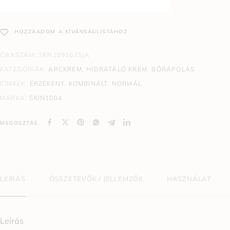
HOZZÁADOM A KÍVÁNSÁGLISTÁHOZ
CIKKSZÁM:
SKN1091075JA
KATEGÓRIÁK:
ARCKRÉM, HIDRATÁLÓ KRÉM
,
BŐRÁPOLÁS
CÍMKÉK:
ÉRZÉKENY
,
KOMBINÁLT
,
NORMÁL
MÁRKA:
SKIN1004
MEGOSZTÁS
LEÍRÁS
ÖSSZETEVŐK / JELLEMZŐK
HASZNÁLAT
Leírás