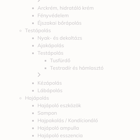
Arckrém, hidratáló krém
Fényvédelem
Éjszakai bőrápolás
Testápolás
Nyak- és dekoltázs
Ajakápolás
Testápolás
Tusfürdő
Testradír és hámlasztó
Kézápolás
Lábápolás
Hajápolás
Hajápoló eszközök
Sampon
Hajpakolás / Kondícionáló
Hajápoló ampulla
Hajápoló esszencia