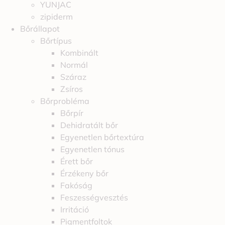
YUNJAC
zipiderm
Bőrállapot
Bőrtípus
Kombinált
Normál
Száraz
Zsíros
Bőrprobléma
Bőrpír
Dehidratált bőr
Egyenetlen bőrtextúra
Egyenetlen tónus
Érett bőr
Érzékeny bőr
Fakóság
Feszességvesztés
Irritáció
Pigmentfoltok