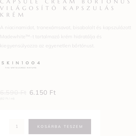
CAPSULE CREAM BŐRTÓNUS
VILÁGOSÍTÓ KAPSZULÁS
KRÉM
A niacinamidot, tranexámsavat, bisabololt és kapszulázott
Madewhite™-t tartalmazó krém hidratálja és
kiegyensúlyozza az egyenetlen bőrtónust.
6.590
Ft
6.150
Ft
(82 Ft / ml)
KOSÁRBA TESZEM