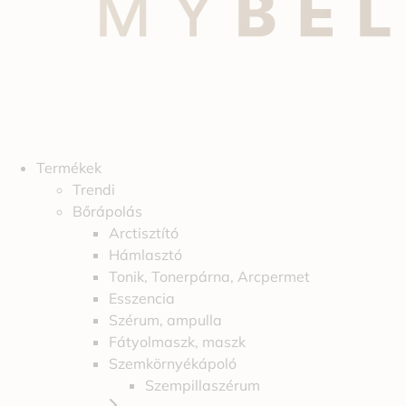
Termékek
Trendi
Bőrápolás
Arctisztító
Hámlasztó
Tonik, Tonerpárna, Arcpermet
Esszencia
Szérum, ampulla
Fátyolmaszk, maszk
Szemkörnyékápoló
Szempillaszérum