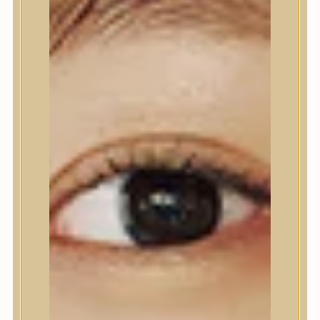
Nyak- és dekoltázs
Ajakápolás
Testápolás
Testápolás
Tusfürdő
Testradír és hámlasztó
Kézápolás
Lábápolás
Hajápolás
Hajápolás
Hajápoló eszközök
Sampon
Hajpakolás / Kondícionáló
Hajápoló ampulla
Hajápoló esszencia
Hajolaj
Fejbőrápolás
Makeup
Makeup