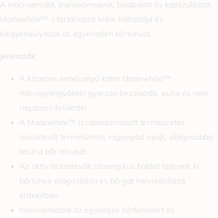
A niacinamidot, tranexámsavat, bisabololt és kapszulázott
Madewhite™-t tartalmazó krém hidratálja és
kiegyensúlyozza az egyenetlen bőrtónust.
Jellemzők:
A közepes nehézségű krém Madewhite™
mikrogyöngyökkel gyorsan beszívódik, puha és nem
ragacsos felülettel.
A Madewhite™ (szabadalmazott természetes
összetevő) természetes ragyogást nyújt, világosabbá
teszi a bőr tónusát.
Az aktív összetevők szinergikus hatást fejtenek ki
bőrtónus világosítása és bőrgát helyreállítása
érdekében.
Niacinamiddal az egységes bőrtónusért és