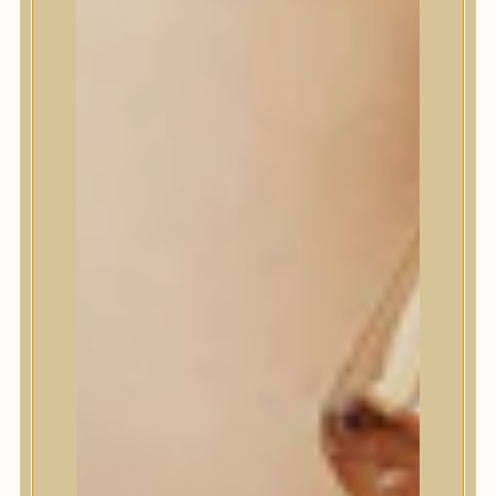
House of Dohwa
House of Hur
I Dew Care
I’m From
id PLACOSMETICS
ilso
Isntree
iUNIK
Javin de Seoul
JULYME
Jumiso
K-SECRET
Kaine
KLAVUU
La’dor
LalaRecipe
Ma:nyo Factory
Máry & May