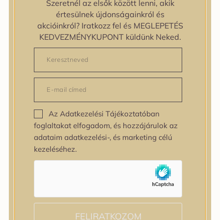
Szeretnél az elsők között lenni, akik
zipiderm
értesülnek újdonságainkról és
Bőrállapot
akcióinkról? Iratkozz fel és MEGLEPETÉS
Bőrállapot
KEDVEZMÉNYKUPONT küldünk Neked.
Bőrtípus
Bőrtípus
Kombinált
Normál
Száraz
Zsíros
Az Adatkezelési Tájékoztatóban
Bőrprobléma
foglaltakat elfogadom, és hozzájárulok az
Bőrprobléma
adataim adatkezelési-, és marketing célú
Bőrpír
kezeléséhez.
Dehidratált bőr
Egyenetlen bőrtextúra
Egyenetlen tónus
Érett bőr
Érzékeny bőr
Fakóság
FELIRATKOZOM