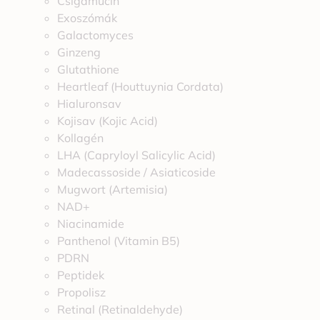
Csigamucin
Exoszómák
Galactomyces
Ginzeng
Glutathione
Heartleaf (Houttuynia Cordata)
Hialuronsav
Kojisav (Kojic Acid)
Kollagén
LHA (Capryloyl Salicylic Acid)
Madecassoside / Asiaticoside
Mugwort (Artemisia)
NAD+
Niacinamide
Panthenol (Vitamin B5)
PDRN
Peptidek
Propolisz
Retinal (Retinaldehyde)