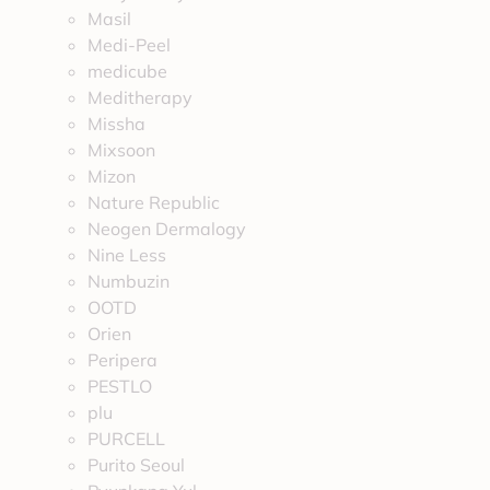
Masil
Medi-Peel
medicube
Meditherapy
Missha
Mixsoon
Mizon
Nature Republic
Neogen Dermalogy
Nine Less
Numbuzin
OOTD
Orien
Peripera
PESTLO
plu
PURCELL
Purito Seoul