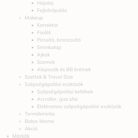
Hajolaj
Fejbőrápolás
Makeup
Korrektor
Fixáló
Pirosító, bronzosító
Sminkalap
Ajkak
Szemek
Alapozók és BB krémek
Szettek & Travel Size
Szépségápolási eszközök
Szépségápolási kellékek
Arcroller, gua sha
Elektromos szépségápolási eszközök
Termékminta
Baba-Mama
Akció
Márkák