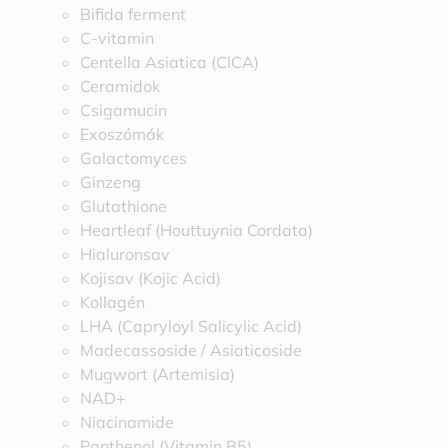
Bifida ferment
C-vitamin
Centella Asiatica (CICA)
Ceramidok
Csigamucin
Exoszómák
Galactomyces
Ginzeng
Glutathione
Heartleaf (Houttuynia Cordata)
Hialuronsav
Kojisav (Kojic Acid)
Kollagén
LHA (Capryloyl Salicylic Acid)
Madecassoside / Asiaticoside
Mugwort (Artemisia)
NAD+
Niacinamide
Panthenol (Vitamin B5)