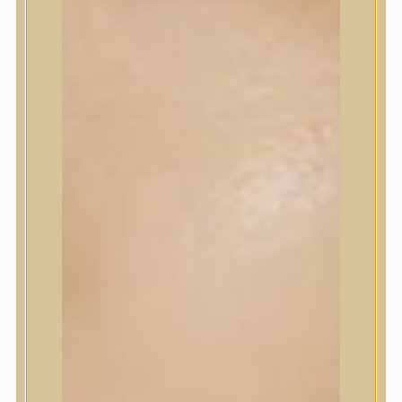
Korrektor
Fixáló
Pirosító, bronzosító
Sminkalap
Ajkak
Szemek
Alapozók és BB krémek
Szettek & Travel Size
Szépségápolási eszközök
Szépségápolási eszközök
Szépségápolási kellékek
Arcroller, gua sha
Elektromos szépségápolási eszközök
Termékminta
Baba-Mama
Akció
Márkák
Márkák