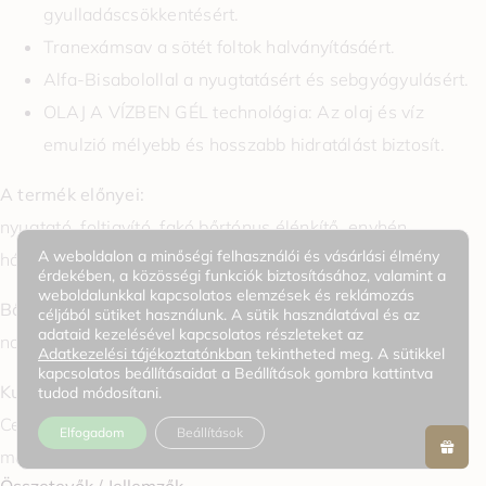
gyulladáscsökkentésért.
Tranexámsav a sötét foltok halványításáért.
Alfa-Bisabolollal a nyugtatásért és sebgyógyulásért.
OLAJ A VÍZBEN GÉL technológia: Az olaj és víz
emulzió mélyebb és hosszabb hidratálást biztosít.
A termék előnyei:
nyugtató, foltjavító, fakó bőrtónus élénkítő, enyhén
A weboldalon a minőségi felhasználói és vásárlási élmény
hámlasztó
érdekében, a közösségi funkciók biztosításához, valamint a
weboldalunkkal kapcsolatos elemzések és reklámozás
Bőrtípus:
céljából sütiket használunk. A sütik használatával és az
adataid kezelésével kapcsolatos részleteket az
normál, érzékeny, kombinált
Adatkezelési tájékoztatónkban
tekintheted meg. A sütikkel
kapcsolatos beállításaidat a Beállítások gombra kattintva
Kulcsfontosságú összetevők:
tudod módosítani.
Centella Asiatica kivonat, niacinamid, tranexámsav,
Elfogadom
Beállítások
madecassoside, panthenol, bisabolol