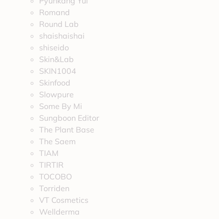
Pyunkang Yul
Romand
Round Lab
shaishaishai
shiseido
Skin&Lab
SKIN1004
Skinfood
Slowpure
Some By Mi
Sungboon Editor
The Plant Base
The Saem
TIAM
TIRTIR
TOCOBO
Torriden
VT Cosmetics
Wellderma