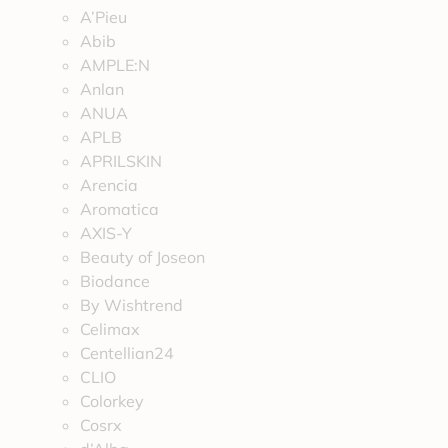
A’Pieu
Abib
AMPLE:N
Anlan
ANUA
APLB
APRILSKIN
Arencia
Aromatica
AXIS-Y
Beauty of Joseon
Biodance
By Wishtrend
Celimax
Centellian24
CLIO
Colorkey
Cosrx