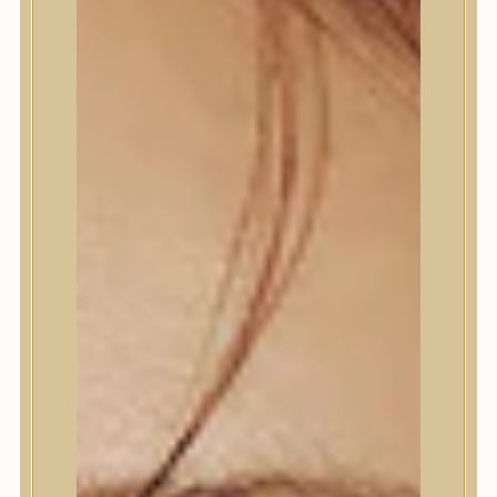
Termékek
Termékek
Trendi
Bőrápolás
Bőrápolás
Arctisztító
Hámlasztó
Tonik, Tonerpárna, Arcpermet
Esszencia
Szérum, ampulla
Fátyolmaszk, maszk
Szemkörnyékápoló
Szemkörnyékápoló
Szempillaszérum
Arckrém, hidratáló krém
Fényvédelem
Éjszakai bőrápolás
Testápolás
Testápolás