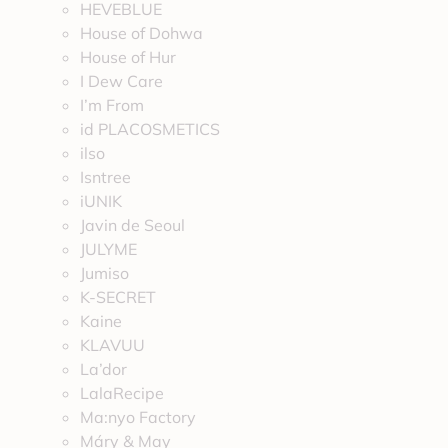
HEVEBLUE
House of Dohwa
House of Hur
I Dew Care
I’m From
id PLACOSMETICS
ilso
Isntree
iUNIK
Javin de Seoul
JULYME
Jumiso
K-SECRET
Kaine
KLAVUU
La’dor
LalaRecipe
Ma:nyo Factory
Máry & May