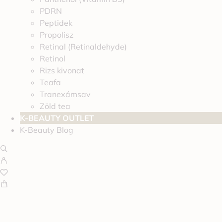
PDRN
Peptidek
Propolisz
Retinal (Retinaldehyde)
Retinol
Rizs kivonat
Teafa
Tranexámsav
Zöld tea
K-BEAUTY OUTLET
K-Beauty Blog