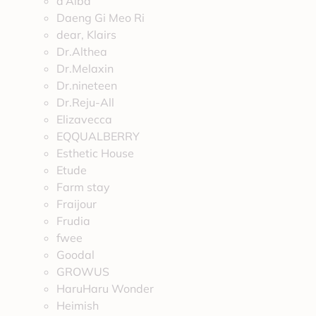
d’Alba
Daeng Gi Meo Ri
dear, Klairs
Dr.Althea
Dr.Melaxin
Dr.nineteen
Dr.Reju-All
Elizavecca
EQQUALBERRY
Esthetic House
Etude
Farm stay
Fraijour
Frudia
fwee
Goodal
GROWUS
HaruHaru Wonder
Heimish