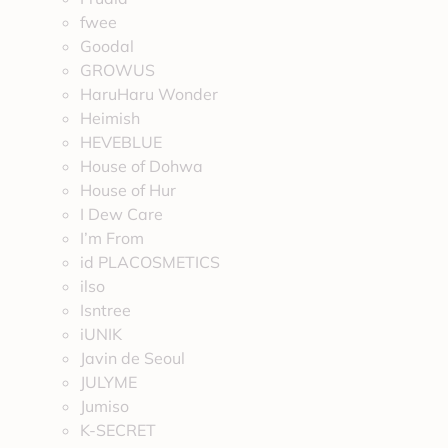
fwee
Goodal
GROWUS
HaruHaru Wonder
Heimish
HEVEBLUE
House of Dohwa
House of Hur
I Dew Care
I’m From
id PLACOSMETICS
ilso
Isntree
iUNIK
Javin de Seoul
JULYME
Jumiso
K-SECRET