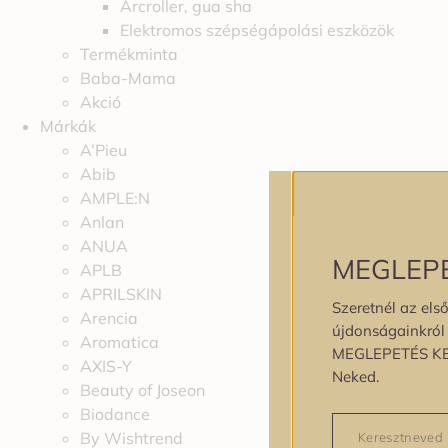
Arcroller, gua sha
Elektromos szépségápolási eszközök
Termékminta
Baba-Mama
Akció
Márkák
A’Pieu
Abib
AMPLE:N
Anlan
ANUA
MEGLEP
APLB
APRILSKIN
Szeretnél az első
Arencia
újdonságainkról é
Aromatica
MEGLEPETÉS K
AXIS-Y
Neked.
Beauty of Joseon
Biodance
By Wishtrend