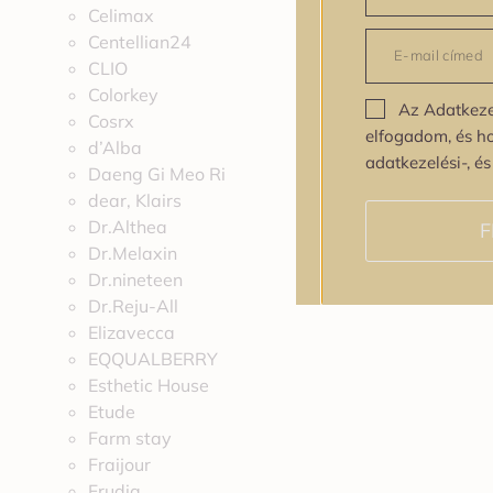
Celimax
Centellian24
CLIO
Colorkey
Az Adatkeze
Cosrx
elfogadom, és h
d’Alba
adatkezelési-, é
Daeng Gi Meo Ri
dear, Klairs
Dr.Althea
F
Dr.Melaxin
Dr.nineteen
Dr.Reju-All
Elizavecca
EQQUALBERRY
Esthetic House
Etude
Farm stay
Fraijour
Frudia