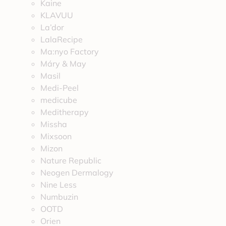
Kaine
KLAVUU
La’dor
LalaRecipe
Ma:nyo Factory
Máry & May
Masil
Medi-Peel
medicube
Meditherapy
Missha
Mixsoon
Mizon
Nature Republic
Neogen Dermalogy
Nine Less
Numbuzin
OOTD
Orien