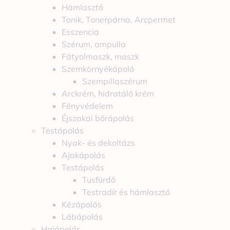
Hámlasztó
Tonik, Tonerpárna, Arcpermet
Esszencia
Szérum, ampulla
Fátyolmaszk, maszk
Szemkörnyékápoló
Szempillaszérum
Arckrém, hidratáló krém
Fényvédelem
Éjszakai bőrápolás
Testápolás
Nyak- és dekoltázs
Ajakápolás
Testápolás
Tusfürdő
Testradír és hámlasztó
Kézápolás
Lábápolás
Hajápolás