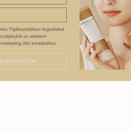
lési Tájékoztatóban foglaltakat
ozzájárulok az adataim
s marketing célú kezeléséhez.
ELIRATKOZOM