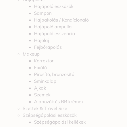
Hajápoló eszközök
Sampon
Hajpakolás / Kondícionáló
Hajápoló ampulla
Hajápoló esszencia
Hajolaj
Fejbőrápolás
Makeup
Korrektor
Fixáló
Pirosító, bronzosító
Sminkalap
Ajkak
Szemek
Alapozók és BB krémek
Szettek & Travel Size
Szépségápolási eszközök
Szépségápolási kellékek