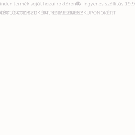
inden termék saját hazai raktáron
Ingyenes szállítás 19.
JÁPOLÓ KOZMETIKUM RENDELÉSHEZ
OKÉRT, BÓNUSZOKÉRT, KEDVEZMÉNYKUPONOKÉRT
 SK