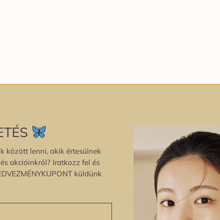
ETÉS
k között lenni, akik értesülnek
s akcióinkról? Iratkozz fel és
EDVEZMÉNYKUPONT küldünk