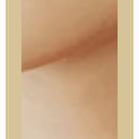
Daeng Gi Meo Ri
dear, Klairs
Dr.Althea
Dr.Melaxin
Dr.nineteen
Dr.Reju-All
Elizavecca
EQQUALBERRY
Esthetic House
Etude
Farm stay
Fraijour
Frudia
fwee
Goodal
GROWUS
HaruHaru Wonder
Heimish
HEVEBLUE