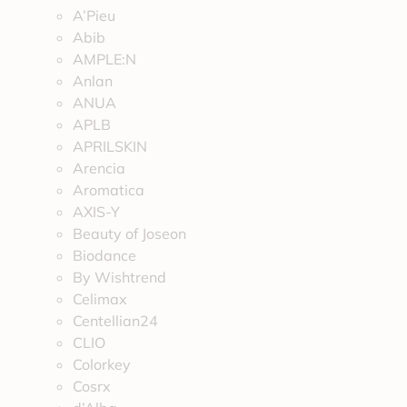
A’Pieu
Abib
AMPLE:N
Anlan
ANUA
APLB
APRILSKIN
Arencia
Aromatica
AXIS-Y
Beauty of Joseon
Biodance
By Wishtrend
Celimax
Centellian24
CLIO
Colorkey
Cosrx