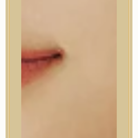
A’Pieu
Abib
AMPLE:N
Anlan
ANUA
APLB
APRILSKIN
Arencia
Aromatica
AXIS-Y
Beauty of Joseon
Biodance
By Wishtrend
Celimax
Centellian24
CLIO
Colorkey
Cosrx
d’Alba