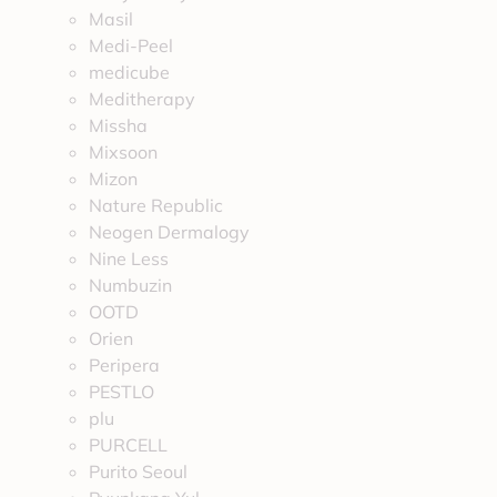
Masil
Medi-Peel
medicube
Meditherapy
Missha
Mixsoon
Mizon
Nature Republic
Neogen Dermalogy
Nine Less
Numbuzin
OOTD
Orien
Peripera
PESTLO
plu
PURCELL
Purito Seoul