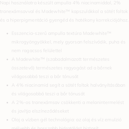
Napi használatra készült ampulla 4% niacinamiddal, 2%
tranexámsavval és Madewhite™ kapszulákkal a sötét foltok
és a hiperpigmentáció gyengéd és hatékony korrekciójához.
Esszencia-szerű ampulla textúra Madewhite™
mikrogyöngyökkel, mely gyorsan felszívódik, puha és
nem ragacsos felülettel
A Madewhite™ (szabadalmazott természetes
összetevő) természetes ragyogást ad a bőrnek
világosabbá teszi a bőr tónusát
A 4% niacinamid segít a sötét foltok halványításában
és világosabbá teszi a bőr tónusát
A 2%-os tranexámsav csökkenti a melanintermelést
és javítja elszíneződéseket
Olaj a vízben gél technológia: az olaj és víz emulzió
mélyebb és hosszabb hidratálást biztosít