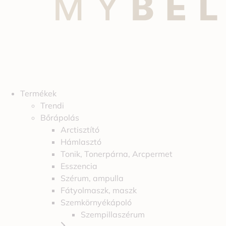
Termékek
Trendi
Bőrápolás
Arctisztító
Hámlasztó
Tonik, Tonerpárna, Arcpermet
Esszencia
Szérum, ampulla
Fátyolmaszk, maszk
Szemkörnyékápoló
Szempillaszérum