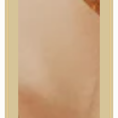
Masil
Medi-Peel
medicube
Meditherapy
Missha
Mixsoon
Mizon
Nature Republic
Neogen Dermalogy
Nine Less
Numbuzin
OOTD
Orien
Peripera
PESTLO
plu
PURCELL
Purito Seoul
Pyunkang Yul