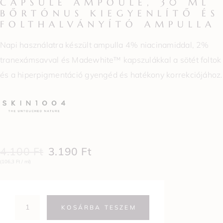
CAPSULE AMPOULE, 30 ML
BŐRTÓNUS KIEGYENLÍTŐ ÉS
FOLTHALVÁNYÍTÓ AMPULLA
Napi használatra készült ampulla 4% niacinamiddal, 2%
tranexámsavval és Madewhite™ kapszulákkal a sötét foltok
és a hiperpigmentáció gyengéd és hatékony korrekciójához.
4.100
Ft
3.190
Ft
(106,3 Ft / ml)
KOSÁRBA TESZEM