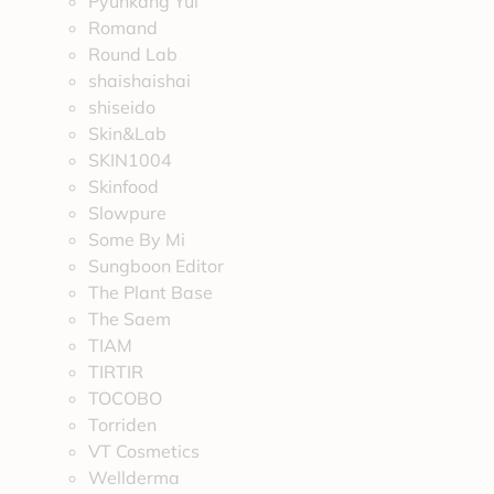
Pyunkang Yul
Romand
Round Lab
shaishaishai
shiseido
Skin&Lab
SKIN1004
Skinfood
Slowpure
Some By Mi
Sungboon Editor
The Plant Base
The Saem
TIAM
TIRTIR
TOCOBO
Torriden
VT Cosmetics
Wellderma