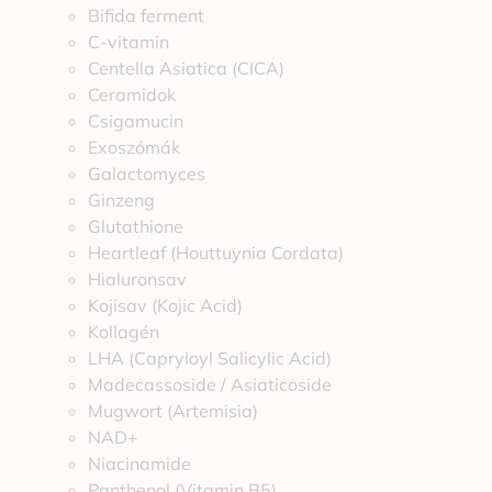
Bifida ferment
C-vitamin
Centella Asiatica (CICA)
Ceramidok
Csigamucin
Exoszómák
Galactomyces
Ginzeng
Glutathione
Heartleaf (Houttuynia Cordata)
Hialuronsav
Kojisav (Kojic Acid)
Kollagén
LHA (Capryloyl Salicylic Acid)
Madecassoside / Asiaticoside
Mugwort (Artemisia)
NAD+
Niacinamide
Panthenol (Vitamin B5)