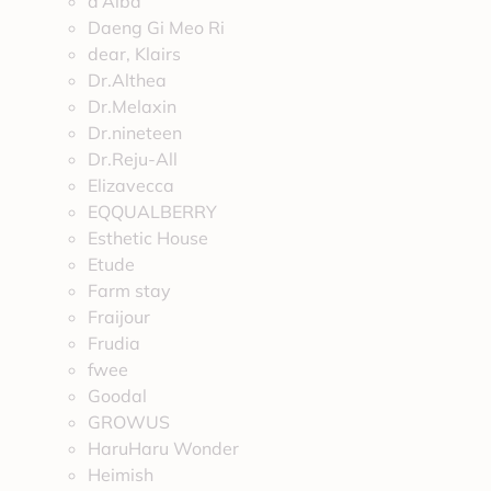
d’Alba
Daeng Gi Meo Ri
dear, Klairs
Dr.Althea
Dr.Melaxin
Dr.nineteen
Dr.Reju-All
Elizavecca
EQQUALBERRY
Esthetic House
Etude
Farm stay
Fraijour
Frudia
fwee
Goodal
GROWUS
HaruHaru Wonder
Heimish