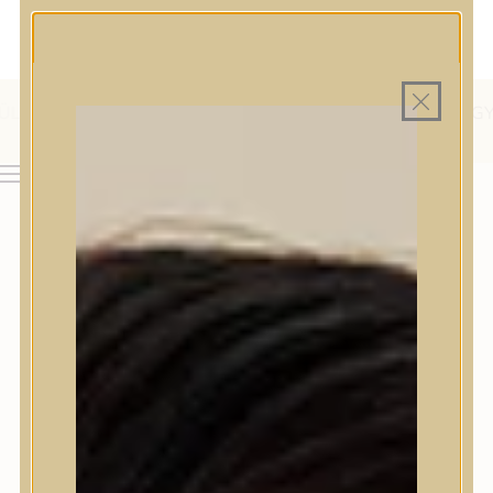
MAGYAR WEBÁRUHÁZ
MINDEN TERMÉK SAJÁT HAZAI RAKTÁRON
INGYENES SZÁLLÍTÁS 19.999 FT FELETT MAGYARORSZÁGRA
AJÁNDÉK TERMÉKMINTA MINDEN ARC-, TEST- VAGY
HAJÁPOLÓ KOZMETIKUM RENDELÉSHEZ