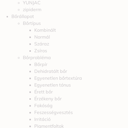
YUNJAC
zipiderm
Bőrállapot
Bőrtípus
Kombinált
Normál
Száraz
Zsíros
Bőrprobléma
Bőrpír
Dehidratált bőr
Egyenetlen bőrtextúra
Egyenetlen tónus
Érett bőr
Érzékeny bőr
Fakóság
Feszességvesztés
Irritáció
Pigmentfoltok