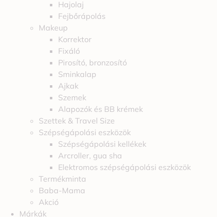
Hajolaj
Fejbőrápolás
Makeup
Korrektor
Fixáló
Pirosító, bronzosító
Sminkalap
Ajkak
Szemek
Alapozók és BB krémek
Szettek & Travel Size
Szépségápolási eszközök
Szépségápolási kellékek
Arcroller, gua sha
Elektromos szépségápolási eszközök
Termékminta
Baba-Mama
Akció
Márkák