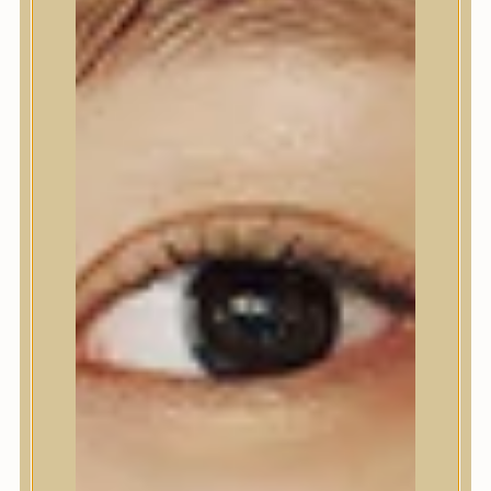
Nyak- és dekoltázs
Ajakápolás
Testápolás
Testápolás
Tusfürdő
Testradír és hámlasztó
Kézápolás
Lábápolás
Hajápolás
Hajápolás
Hajápoló eszközök
Sampon
Hajpakolás / Kondícionáló
Hajápoló ampulla
Hajápoló esszencia
Hajolaj
Fejbőrápolás
Makeup
Makeup