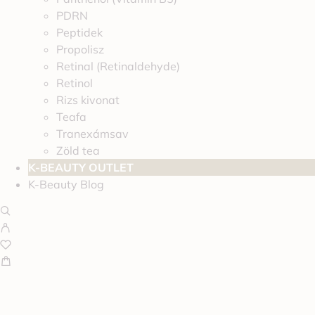
PDRN
Peptidek
Propolisz
Retinal (Retinaldehyde)
Retinol
Rizs kivonat
Teafa
Tranexámsav
Zöld tea
K-BEAUTY OUTLET
K-Beauty Blog