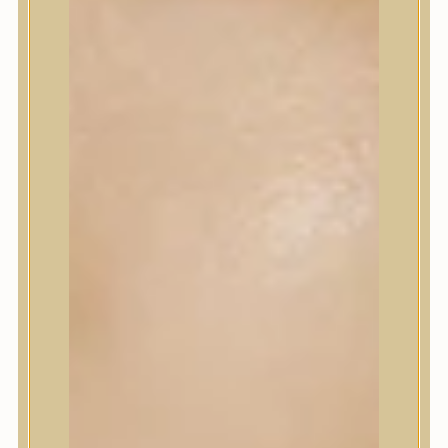
Korrektor
Fixáló
Pirosító, bronzosító
Sminkalap
Ajkak
Szemek
Alapozók és BB krémek
Szettek & Travel Size
Szépségápolási eszközök
Szépségápolási eszközök
Szépségápolási kellékek
Arcroller, gua sha
Elektromos szépségápolási eszközök
Termékminta
Baba-Mama
Akció
Márkák
Márkák