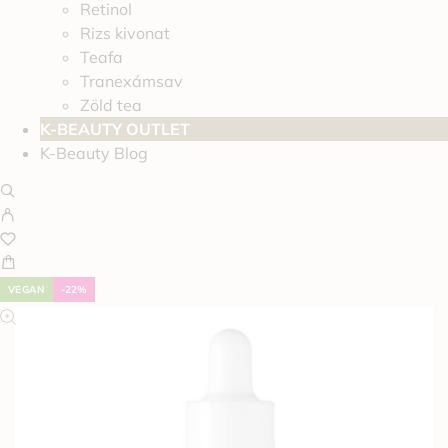
Retinol
Rizs kivonat
Teafa
Tranexámsav
Zöld tea
K-BEAUTY OUTLET
K-Beauty Blog
VEGAN
-22%