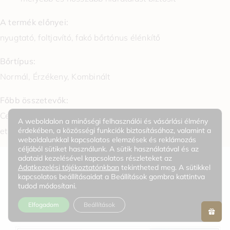
A termék előnyei:
nyugtató, foltjavító, fakó bőrtónus élénkítő
Bőrtípus:
Normál, Érzékeny, Kombinált
Főbb összetevők:
Centella Asiatica kivonat, niacinamid, tranexámsav, 3-O-
A weboldalon a minőségi felhasználói és vásárlási élmény
érdekében, a közösségi funkciók biztosításához, valamint a
etil-aszkorbinsav, madecassoside
weboldalunkkal kapcsolatos elemzések és reklámozás
céljából sütiket használunk. A sütik használatával és az
adataid kezelésével kapcsolatos részleteket az
Adatkezelési tájékoztatónkban
tekintheted meg. A sütikkel
kapcsolatos beállításaidat a Beállítások gombra kattintva
tudod módosítani.
Elfogadom
Beállítások