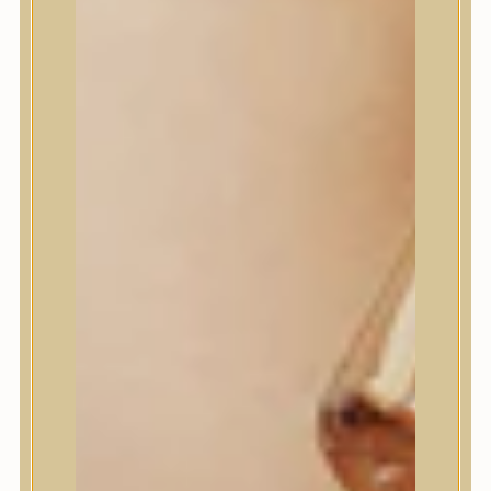
House of Dohwa
House of Hur
I Dew Care
I’m From
id PLACOSMETICS
ilso
Isntree
iUNIK
Javin de Seoul
JULYME
Jumiso
K-SECRET
Kaine
KLAVUU
La’dor
LalaRecipe
Ma:nyo Factory
Máry & May