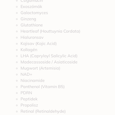
Csigamucin
Exoszómák
Galactomyces
Ginzeng
Glutathione
Heartleaf (Houttuynia Cordata)
Hialuronsav
Kojisav (Kojic Acid)
Kollagén
LHA (Capryloyl Salicylic Acid)
Madecassoside / Asiaticoside
Mugwort (Artemisia)
NAD+
Niacinamide
Panthenol (Vitamin B5)
PDRN
Peptidek
Propolisz
Retinal (Retinaldehyde)