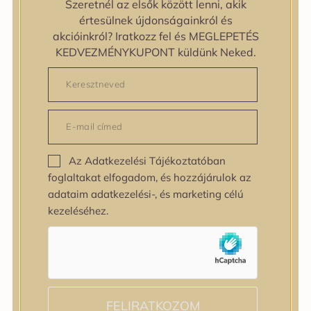
Szeretnél az elsők között lenni, akik
zipiderm
értesülnek újdonságainkról és
Bőrállapot
akcióinkról? Iratkozz fel és MEGLEPETÉS
Bőrállapot
KEDVEZMÉNYKUPONT küldünk Neked.
Bőrtípus
Bőrtípus
Kombinált
Normál
Száraz
Zsíros
Az Adatkezelési Tájékoztatóban
Bőrprobléma
foglaltakat elfogadom, és hozzájárulok az
Bőrprobléma
adataim adatkezelési-, és marketing célú
Bőrpír
kezeléséhez.
Dehidratált bőr
Egyenetlen bőrtextúra
Egyenetlen tónus
Érett bőr
Érzékeny bőr
Fakóság
FELIRATKOZOM