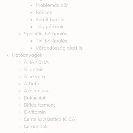
Problémás bőr
Ráncok
Sérült barrier
Tág pórusok
Speciális bőrápolás
Tini bőrápolás
Várandósság alatt is
Hatóanyagok
AHA / BHA
Allantoin
Aloe vera
Arbutin
Azelainsav
Bakuchiol
Bifida ferment
C-vitamin
Centella Asiatica (CICA)
Ceramidok