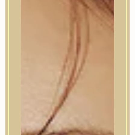
Termékek
Termékek
Trendi
Bőrápolás
Bőrápolás
Arctisztító
Hámlasztó
Tonik, Tonerpárna, Arcpermet
Esszencia
Szérum, ampulla
Fátyolmaszk, maszk
Szemkörnyékápoló
Szemkörnyékápoló
Szempillaszérum
Arckrém, hidratáló krém
Fényvédelem
Éjszakai bőrápolás
Testápolás
Testápolás