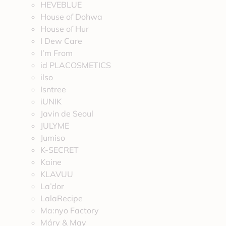
HEVEBLUE
House of Dohwa
House of Hur
I Dew Care
I’m From
id PLACOSMETICS
ilso
Isntree
iUNIK
Javin de Seoul
JULYME
Jumiso
K-SECRET
Kaine
KLAVUU
La’dor
LalaRecipe
Ma:nyo Factory
Máry & May