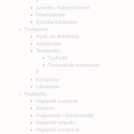
Arckrém, hidratáló krém
Fényvédelem
Éjszakai bőrápolás
Testápolás
Nyak- és dekoltázs
Ajakápolás
Testápolás
Tusfürdő
Testradír és hámlasztó
Kézápolás
Lábápolás
Hajápolás
Hajápoló eszközök
Sampon
Hajpakolás / Kondícionáló
Hajápoló ampulla
Hajápoló esszencia