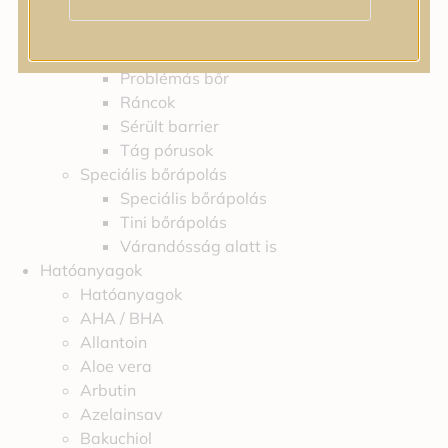
Feszességvesztés
Irritáció
Pigmentfoltok
Problémás bőr
Ráncok
Sérült barrier
Tág pórusok
Speciális bőrápolás
Speciális bőrápolás
Tini bőrápolás
Várandósság alatt is
Hatóanyagok
Hatóanyagok
AHA / BHA
Allantoin
Aloe vera
Arbutin
Azelainsav
Bakuchiol