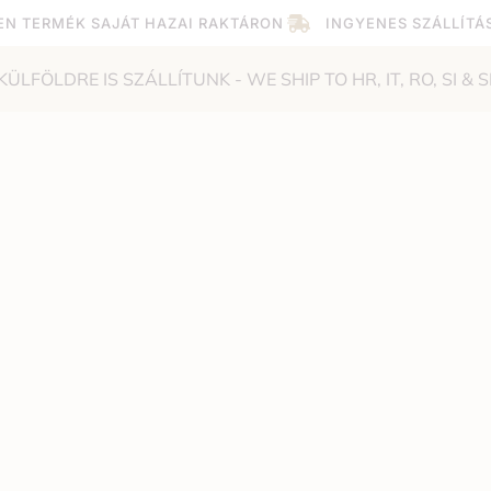
EN TERMÉK SAJÁT HAZAI RAKTÁRON
INGYENES SZÁLLÍTÁ
KÜLFÖLDRE IS SZÁLLÍTUNK - WE SHIP TO HR, IT, RO, SI & S