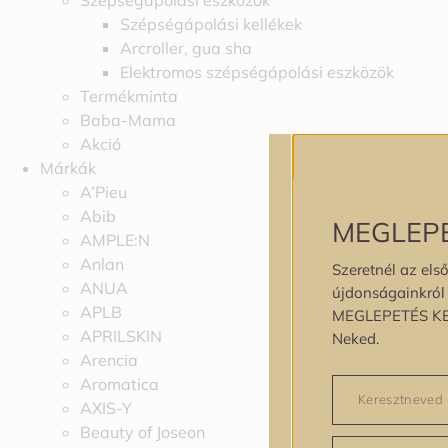
Szépségápolási eszközök
Szépségápolási kellékek
Arcroller, gua sha
Elektromos szépségápolási eszközök
Termékminta
Baba-Mama
Akció
Márkák
A’Pieu
Abib
MEGLEP
AMPLE:N
Anlan
Szeretnél az első
ANUA
újdonságainkról é
APLB
MEGLEPETÉS K
APRILSKIN
Neked.
Arencia
Aromatica
AXIS-Y
Beauty of Joseon