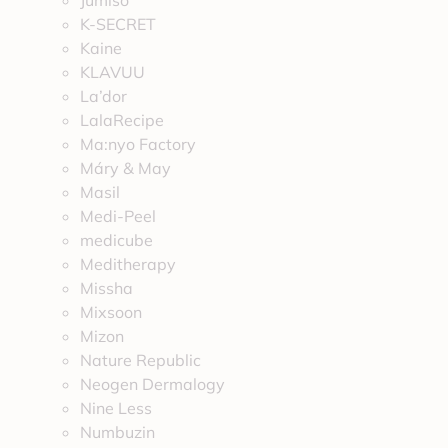
Jumiso
K-SECRET
Kaine
KLAVUU
La’dor
LalaRecipe
Ma:nyo Factory
Máry & May
Masil
Medi-Peel
medicube
Meditherapy
Missha
Mixsoon
Mizon
Nature Republic
Neogen Dermalogy
Nine Less
Numbuzin