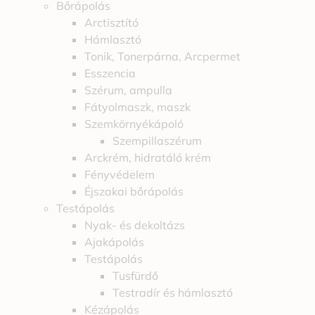
Bőrápolás
Arctisztító
Hámlasztó
Tonik, Tonerpárna, Arcpermet
Esszencia
Szérum, ampulla
Fátyolmaszk, maszk
Szemkörnyékápoló
Szempillaszérum
Arckrém, hidratáló krém
Fényvédelem
Éjszakai bőrápolás
Testápolás
Nyak- és dekoltázs
Ajakápolás
Testápolás
Tusfürdő
Testradír és hámlasztó
Kézápolás