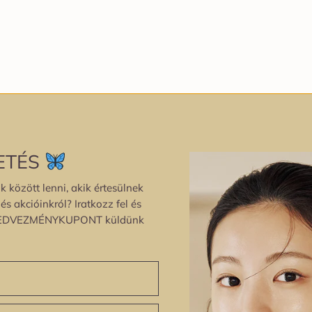
ETÉS
k között lenni, akik értesülnek
s akcióinkról? Iratkozz fel és
EDVEZMÉNYKUPONT küldünk