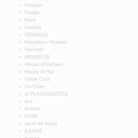
Fraijour
Frudia
fwee
Goodal
GROWUS
HaruHaru Wonder
Heimish
HEVEBLUE
House of Dohwa
House of Hur
I Dew Care
I’m From
id PLACOSMETICS
ilso
Isntree
iUNIK
Javin de Seoul
JULYME