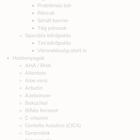
Problémás bőr
Ráncok
Sérült barrier
Tág pórusok
Speciális bőrápolás
Tini bőrápolás
Várandósság alatt is
Hatóanyagok
AHA / BHA
Allantoin
Aloe vera
Arbutin
Azelainsav
Bakuchiol
Bifida ferment
C-vitamin
Centella Asiatica (CICA)
Ceramidok