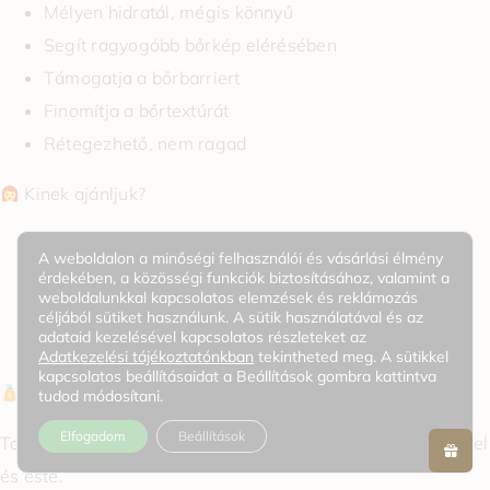
Mélyen hidratál, mégis könnyű
Segít ragyogóbb bőrkép elérésében
Támogatja a bőrbarriert
Finomítja a bőrtextúrát
Rétegezhető, nem ragad
Kinek ajánljuk?
Kombinált bőrre
A weboldalon a minőségi felhasználói és vásárlási élmény
Vízhiányos bőrre
érdekében, a közösségi funkciók biztosításához, valamint a
weboldalunkkal kapcsolatos elemzések és reklámozás
Fakó, fáradt bőrre
céljából sütiket használunk. A sütik használatával és az
adataid kezelésével kapcsolatos részleteket az
Glass skin rutin kedvelőinek
Adatkezelési tájékoztatónkban
tekintheted meg. A sütikkel
kapcsolatos beállításaidat a Beállítások gombra kattintva
Használat
tudod módosítani.
Elfogadom
Beállítások
Toner után, szérum helyett vagy előtt is használható, reggel
és este.