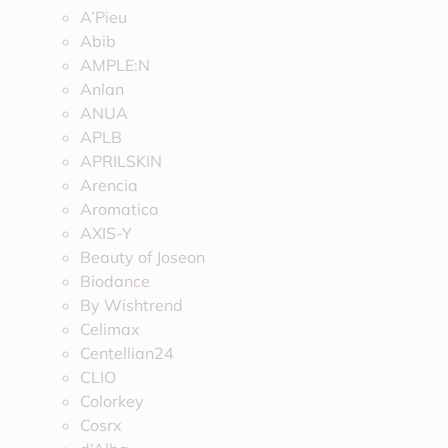
A’Pieu
Abib
AMPLE:N
Anlan
ANUA
APLB
APRILSKIN
Arencia
Aromatica
AXIS-Y
Beauty of Joseon
Biodance
By Wishtrend
Celimax
Centellian24
CLIO
Colorkey
Cosrx