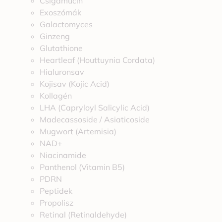
Csigamucin
Exoszómák
Galactomyces
Ginzeng
Glutathione
Heartleaf (Houttuynia Cordata)
Hialuronsav
Kojisav (Kojic Acid)
Kollagén
LHA (Capryloyl Salicylic Acid)
Madecassoside / Asiaticoside
Mugwort (Artemisia)
NAD+
Niacinamide
Panthenol (Vitamin B5)
PDRN
Peptidek
Propolisz
Retinal (Retinaldehyde)