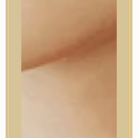
Daeng Gi Meo Ri
dear, Klairs
Dr.Althea
Dr.Melaxin
Dr.nineteen
Dr.Reju-All
Elizavecca
EQQUALBERRY
Esthetic House
Etude
Farm stay
Fraijour
Frudia
fwee
Goodal
GROWUS
HaruHaru Wonder
Heimish
HEVEBLUE