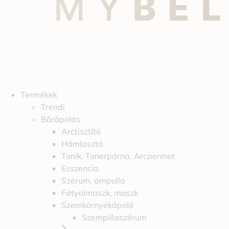
Termékek
Trendi
Bőrápolás
Arctisztító
Hámlasztó
Tonik, Tonerpárna, Arcpermet
Esszencia
Szérum, ampulla
Fátyolmaszk, maszk
Szemkörnyékápoló
Szempillaszérum