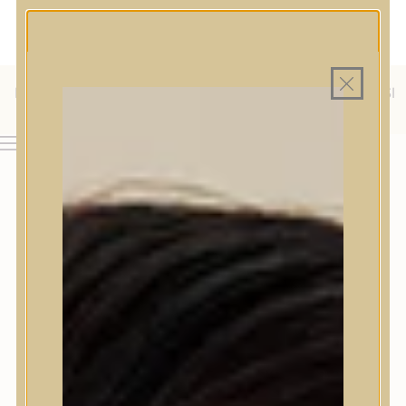
MAGYAR WEBÁRUHÁZ
MINDEN TERMÉK SAJÁT HAZAI RAKTÁRON
INGYENES SZÁLLÍTÁS 19.999 FT FELETT MAGYARORSZÁGRA
KÜLFÖLDRE IS SZÁLLÍTUNK - WE SHIP TO HR, IT, RO, SI
& SK