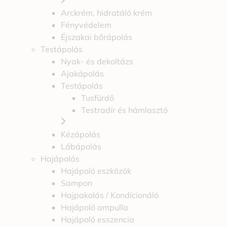
Arckrém, hidratáló krém
Fényvédelem
Éjszakai bőrápolás
Testápolás
Nyak- és dekoltázs
Ajakápolás
Testápolás
Tusfürdő
Testradír és hámlasztó
Kézápolás
Lábápolás
Hajápolás
Hajápoló eszközök
Sampon
Hajpakolás / Kondícionáló
Hajápoló ampulla
Hajápoló esszencia