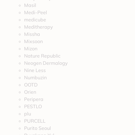
Masil
Medi-Peel
medicube
Meditherapy
Missha
Mixsoon
Mizon
Nature Republic
Neogen Dermalogy
Nine Less
Numbuzin
OOTD
Orien
Peripera
PESTLO
plu
PURCELL
Purito Seoul