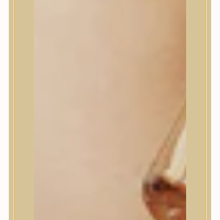
House of Dohwa
House of Hur
I Dew Care
I’m From
id PLACOSMETICS
ilso
Isntree
iUNIK
Javin de Seoul
JULYME
Jumiso
K-SECRET
Kaine
KLAVUU
La’dor
LalaRecipe
Ma:nyo Factory
Máry & May