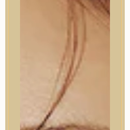
Termékek
Termékek
Trendi
Bőrápolás
Bőrápolás
Arctisztító
Hámlasztó
Tonik, Tonerpárna, Arcpermet
Esszencia
Szérum, ampulla
Fátyolmaszk, maszk
Szemkörnyékápoló
Szemkörnyékápoló
Szempillaszérum
Arckrém, hidratáló krém
Fényvédelem
Éjszakai bőrápolás
Testápolás
Testápolás