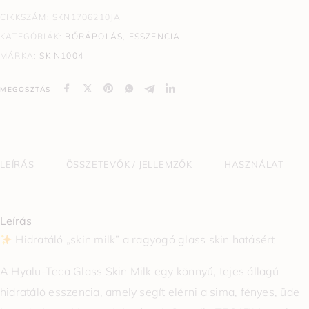
CIKKSZÁM:
SKN1706210JA
KATEGÓRIÁK:
BŐRÁPOLÁS
,
ESSZENCIA
MÁRKA:
SKIN1004
MEGOSZTÁS
LEÍRÁS
ÖSSZETEVŐK / JELLEMZŐK
HASZNÁLAT
Leírás
Hidratáló „skin milk” a ragyogó glass skin hatásért
A Hyalu-Teca Glass Skin Milk egy könnyű, tejes állagú
hidratáló esszencia, amely segít elérni a sima, fényes, üde