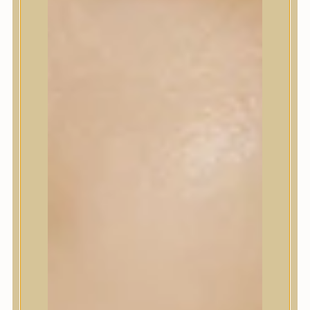
Korrektor
Fixáló
Pirosító, bronzosító
Sminkalap
Ajkak
Szemek
Alapozók és BB krémek
Szettek & Travel Size
Szépségápolási eszközök
Szépségápolási eszközök
Szépségápolási kellékek
Arcroller, gua sha
Elektromos szépségápolási eszközök
Termékminta
Baba-Mama
Akció
Márkák
Márkák