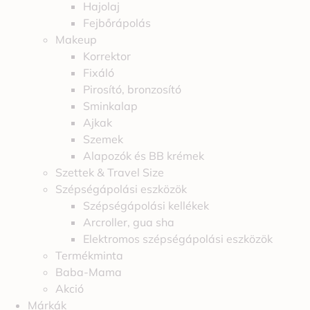
Hajolaj
Fejbőrápolás
Makeup
Korrektor
Fixáló
Pirosító, bronzosító
Sminkalap
Ajkak
Szemek
Alapozók és BB krémek
Szettek & Travel Size
Szépségápolási eszközök
Szépségápolási kellékek
Arcroller, gua sha
Elektromos szépségápolási eszközök
Termékminta
Baba-Mama
Akció
Márkák