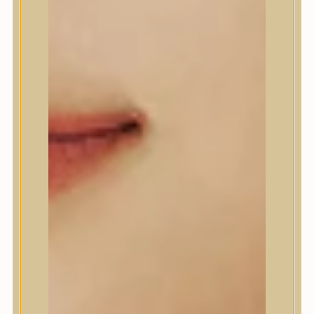
A’Pieu
Abib
AMPLE:N
Anlan
ANUA
APLB
APRILSKIN
Arencia
Aromatica
AXIS-Y
Beauty of Joseon
Biodance
By Wishtrend
Celimax
Centellian24
CLIO
Colorkey
Cosrx
d’Alba