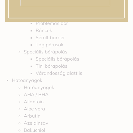
Feszességvesztés
Irritáció
Pigmentfoltok
Problémás bőr
Ráncok
Sérült barrier
Tág pórusok
Speciális bőrápolás
Speciális bőrápolás
Tini bőrápolás
Várandósság alatt is
Hatóanyagok
Hatóanyagok
AHA / BHA
Allantoin
Aloe vera
Arbutin
Azelainsav
Bakuchiol