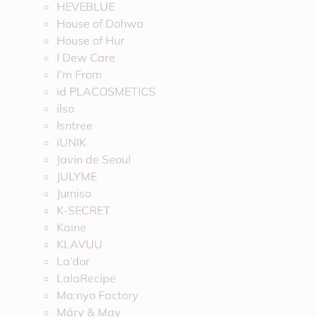
HEVEBLUE
House of Dohwa
House of Hur
I Dew Care
I’m From
id PLACOSMETICS
ilso
Isntree
iUNIK
Javin de Seoul
JULYME
Jumiso
K-SECRET
Kaine
KLAVUU
La’dor
LalaRecipe
Ma:nyo Factory
Máry & May