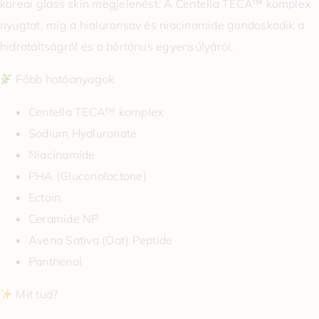
koreai glass skin megjelenést. A Centella TECA™ komplex
nyugtat, míg a hialuronsav és niacinamide gondoskodik a
hidratáltságról és a bőrtónus egyensúlyáról.
Főbb hatóanyagok
Centella TECA™ komplex
Sodium Hyaluronate
Niacinamide
PHA (Gluconolactone)
Ectoin
Ceramide NP
Avena Sativa (Oat) Peptide
Panthenol
Mit tud?