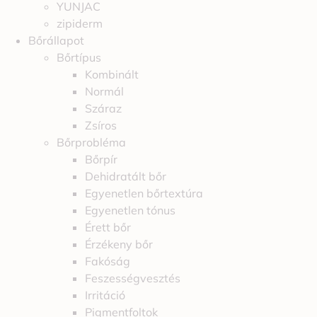
YUNJAC
zipiderm
Bőrállapot
Bőrtípus
Kombinált
Normál
Száraz
Zsíros
Bőrprobléma
Bőrpír
Dehidratált bőr
Egyenetlen bőrtextúra
Egyenetlen tónus
Érett bőr
Érzékeny bőr
Fakóság
Feszességvesztés
Irritáció
Pigmentfoltok