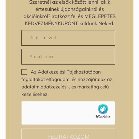
Szeretnél az elsők között lenni, akik
zipiderm
értesülnek újdonságainkról és
Bőrállapot
akcióinkról? Iratkozz fel és MEGLEPETÉS
Bőrállapot
KEDVEZMÉNYKUPONT küldünk Neked.
Bőrtípus
Bőrtípus
Kombinált
Normál
Száraz
Zsíros
Az Adatkezelési Tájékoztatóban
Bőrprobléma
foglaltakat elfogadom, és hozzájárulok az
Bőrprobléma
adataim adatkezelési-, és marketing célú
Bőrpír
kezeléséhez.
Dehidratált bőr
Egyenetlen bőrtextúra
Egyenetlen tónus
Érett bőr
Érzékeny bőr
Fakóság
FELIRATKOZOM