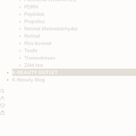
PDRN
Peptidek
Propolisz
Retinal (Retinaldehyde)
Retinol
Rizs kivonat
Teafa
Tranexámsav
Zöld tea
K-BEAUTY OUTLET
K-Beauty Blog