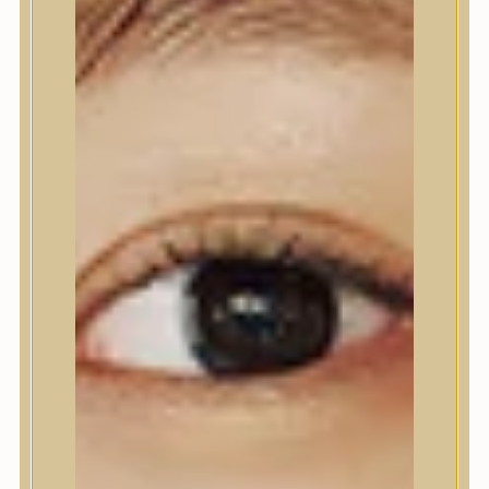
Nyak- és dekoltázs
Ajakápolás
Testápolás
Testápolás
Tusfürdő
Testradír és hámlasztó
Kézápolás
Lábápolás
Hajápolás
Hajápolás
Hajápoló eszközök
Sampon
Hajpakolás / Kondícionáló
Hajápoló ampulla
Hajápoló esszencia
Hajolaj
Fejbőrápolás
Makeup
Makeup