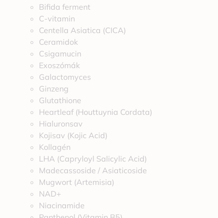
Bifida ferment
C-vitamin
Centella Asiatica (CICA)
Ceramidok
Csigamucin
Exoszómák
Galactomyces
Ginzeng
Glutathione
Heartleaf (Houttuynia Cordata)
Hialuronsav
Kojisav (Kojic Acid)
Kollagén
LHA (Capryloyl Salicylic Acid)
Madecassoside / Asiaticoside
Mugwort (Artemisia)
NAD+
Niacinamide
Panthenol (Vitamin B5)