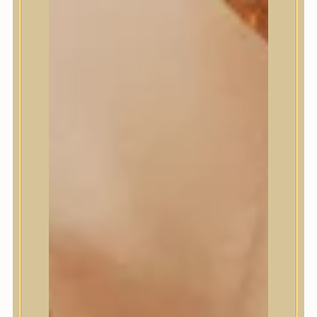
Masil
Medi-Peel
medicube
Meditherapy
Missha
Mixsoon
Mizon
Nature Republic
Neogen Dermalogy
Nine Less
Numbuzin
OOTD
Orien
Peripera
PESTLO
plu
PURCELL
Purito Seoul
Pyunkang Yul