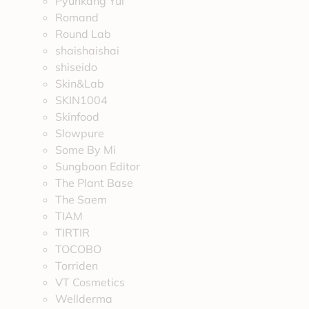
Pyunkang Yul
Romand
Round Lab
shaishaishai
shiseido
Skin&Lab
SKIN1004
Skinfood
Slowpure
Some By Mi
Sungboon Editor
The Plant Base
The Saem
TIAM
TIRTIR
TOCOBO
Torriden
VT Cosmetics
Wellderma