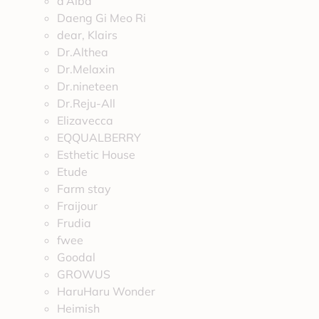
d’Alba
Daeng Gi Meo Ri
dear, Klairs
Dr.Althea
Dr.Melaxin
Dr.nineteen
Dr.Reju-All
Elizavecca
EQQUALBERRY
Esthetic House
Etude
Farm stay
Fraijour
Frudia
fwee
Goodal
GROWUS
HaruHaru Wonder
Heimish