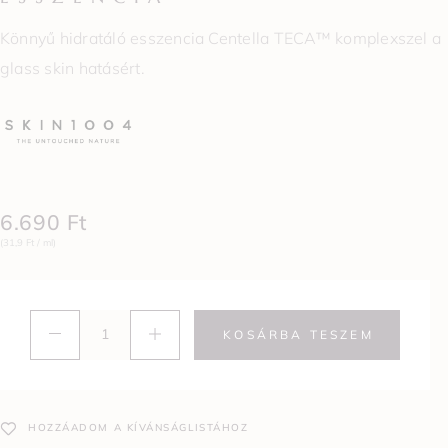
Könnyű hidratáló esszencia Centella TECA™ komplexszel a
glass skin hatásért.
6.690
Ft
(31,9 Ft / ml)
KOSÁRBA TESZEM
HOZZÁADOM A KÍVÁNSÁGLISTÁHOZ