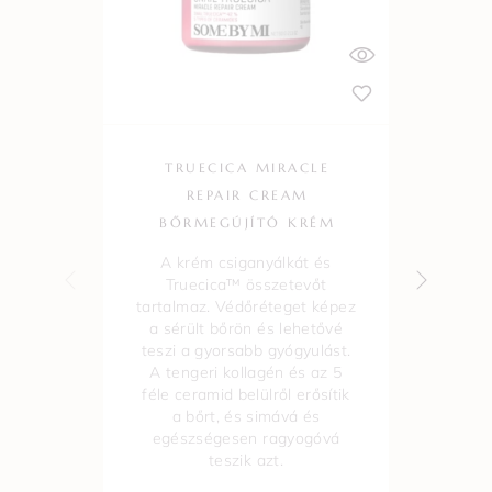
TRUECICA MIRACLE
REPAIR CREAM
MI
BŐRMEGÚJÍTÓ KRÉM
KI
A krém csiganyálkát és
A s
Truecica™ összetevőt
tartalmaz. Védőréteget képez
a sérült bőrön és lehetővé
cs
teszi a gyorsabb gyógyulást.
kiv
A tengeri kollagén és az 5
m
féle ceramid belülről erősítik
a bőrt, és simává és
egészségesen ragyogóvá
teszik azt.