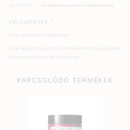
JELLEMZŐK
Állatkísérlet-mentes
,
Parabénmentes
0
VÉLEMÉNYEK
Még nincsenek értékelések.
Csak bejelentkezett és a terméket már megvásárolt
felhasználók írhatnak véleményt.
KAPCSOLÓDÓ TERMÉKEK