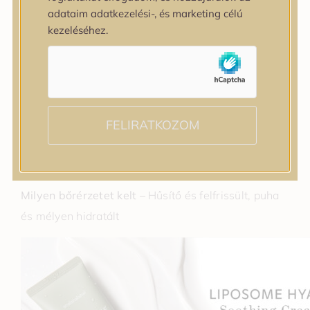
adataim adatkezelési-, és marketing célú
ápolást biztosítanak, csillapítják az irritációt és
kezeléséhez.
csökkentik a bőrpírt. A könnyű, vízgél állagú krém
gyorsan felszívódik és nem zsírosítja a bőrt, így
tökéletes mindennapi használatra vagy nyugtató
alvómaszkként.
FELIRATKOZOM
Illat –
Friss és fűszeres
Textúra –
Könnyű vízgél
Milyen bőrérzetet kelt –
Hűsítő és felfrissült, puha
és mélyen hidratált