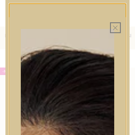
MINDEN TERMÉK SAJÁT HAZAI
MAGYAR WEBÁRUHÁZ
RAKTÁRON
INGYENES SZÁLLÍTÁS 19.999
FT FELETT MAGYARORSZÁGRA
KÜLFÖLDRE IS SZÁLLÍTUNK - WE SHIP TO HR, IT, RO, SI
& SK
-35%