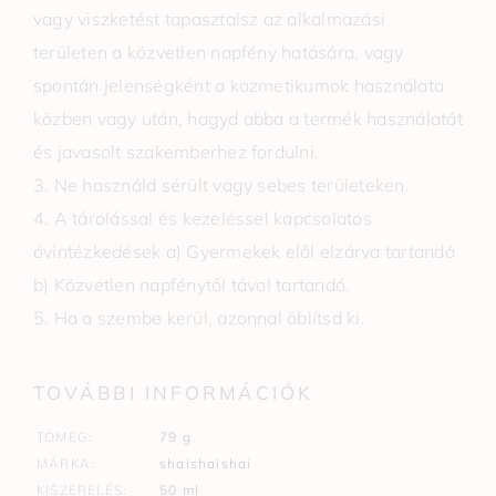
vagy viszketést tapasztalsz az alkalmazási
területen a közvetlen napfény hatására, vagy
spontán jelenségként a kozmetikumok használata
közben vagy után, hagyd abba a termék használatát
és javasolt szakemberhez fordulni.
3. Ne használd sérült vagy sebes területeken.
4. A tárolással és kezeléssel kapcsolatos
óvintézkedések a) Gyermekek elől elzárva tartandó
b) Közvetlen napfénytől távol tartandó.
5. Ha a szembe kerül, azonnal öblítsd ki.
TOVÁBBI INFORMÁCIÓK
TÖMEG
79 g
MÁRKA
shaishaishai
KISZERELÉS
50 ml