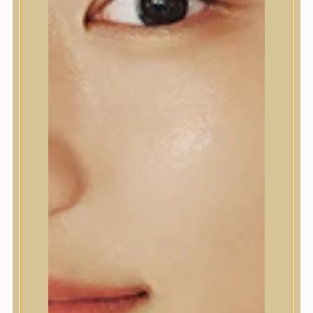
stressznek kitett bőr számára.
9.900
Ft
6.450
Ft
(129 Ft / ml)
Elfogyott
E-mailt kérek, ha a termék újra elérhető