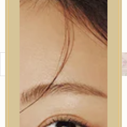
LIPOSOME HYAL SOOTHING
CREAM HIDRATÁLÓ, NYUGTATÓ
KRÉM LIPOSZÓMÁKKAL
Hidratáló, nyugtató krém varázsmogyoró kivonattal,
ceramidokkal és centellával, mely azonnali hűsítő
hatást biztosít a hőnek, napnak és környezeti