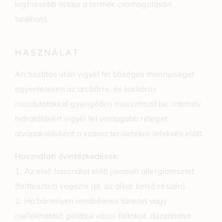
legfrissebb listája a termék csomagolásán
található.
HASZNÁLAT
Arctisztítás után vigyél fel bőséges mennyiséget
egyenletesen az arcbőrre, és körkörös
mozdulatokkal gyengéden masszírozd be. Intenzív
hidratálásért vigyél fel vastagabb réteget
alvópakolásként a száraz területekre lefekvés előtt.
Használati óvintézkedések:
1. Az első használat előtt javasolt allergiatesztet
(folttesztet) végezni (pl. az alkar belső részén).
2. Ha bármilyen rendellenes tünetet vagy
mellékhatást, például vörös foltokat, duzzanatot