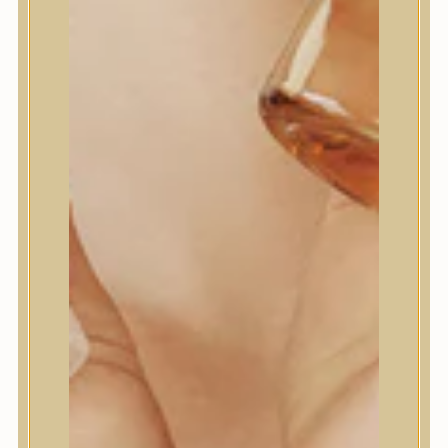
MEGOSZTÁS
LEÍRÁS
Hűsítő és hidratáló, nyugtató krém hőhatásnak
kitett bőrre
A nyugtató krém intenzív hidratálást és azonnali
hűsítő hatást biztosít a hőnek, napnak és környezeti
stressznek kitett bőr számára. A varázsmogyorót,
ceramid liposzómákat és 70%-os ázsiai gázló
kivonatot tartalmazó, könnyű, vízgél állagú krém
mélyen hidratál, nyugtatja az irritációt és erősíti a
bőr védőrétegét a felfrissült, telt arcszínért.