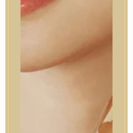
Elfogadom az
Általános
Szerződési Feltételeket
és az
Adatkezelési Szabályzatot
Értesítést kérek
HOZZÁADOM A KÍVÁNSÁGLISTÁHOZ
CIKKSZÁM:
SHAI1309050JA
KATEGÓRIÁK:
ARCKRÉM, HIDRATÁLÓ KRÉM
,
BŐRÁPOLÁS
,
ÉJSZAKAI BŐRÁPOLÁS
CÍMKÉK:
BŐRPÍR
,
DEHIDRATÁLT
,
ÉRZÉKENY
,
IRRITÁLT
,
KOMBINÁLT
,
SÉRÜLT BARRIER
,
SZÁRAZ
MÁRKA:
SHAISHAISHAI