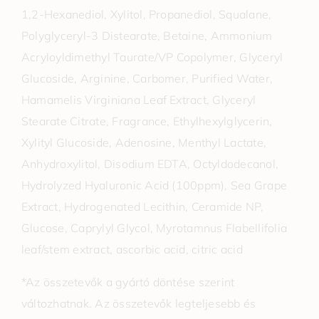
1,2-Hexanediol, Xylitol, Propanediol, Squalane,
Polyglyceryl-3 Distearate, Betaine, Ammonium
Acryloyldimethyl Taurate/VP Copolymer, Glyceryl
Glucoside, Arginine, Carbomer, Purified Water,
Hamamelis Virginiana Leaf Extract, Glyceryl
Stearate Citrate, Fragrance, Ethylhexylglycerin,
Xylityl Glucoside, Adenosine, Menthyl Lactate,
Anhydroxylitol, Disodium EDTA, Octyldodecanol,
Hydrolyzed Hyaluronic Acid (100ppm), Sea Grape
Extract, Hydrogenated Lecithin, Ceramide NP,
Glucose, Caprylyl Glycol, Myrotamnus Flabellifolia
leaf/stem extract, ascorbic acid, citric acid
*Az összetevők a gyártó döntése szerint
változhatnak. Az összetevők legteljesebb és