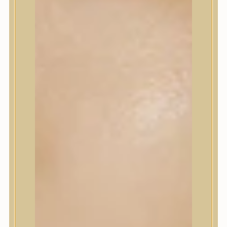
Korrektor
Fixáló
Pirosító, bronzosító
Sminkalap
Ajkak
Szemek
Alapozók és BB krémek
Szettek & Travel Size
Szépségápolási eszközök
Szépségápolási eszközök
Szépségápolási kellékek
Arcroller, gua sha
Elektromos szépségápolási eszközök
Termékminta
Baba-Mama
Akció
Márkák
Márkák