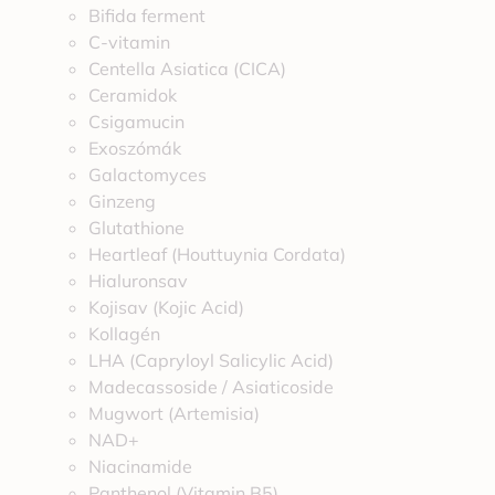
Bifida ferment
C-vitamin
Centella Asiatica (CICA)
Ceramidok
Csigamucin
Exoszómák
Galactomyces
Ginzeng
Glutathione
Heartleaf (Houttuynia Cordata)
Hialuronsav
Kojisav (Kojic Acid)
Kollagén
LHA (Capryloyl Salicylic Acid)
Madecassoside / Asiaticoside
Mugwort (Artemisia)
NAD+
Niacinamide
Panthenol (Vitamin B5)