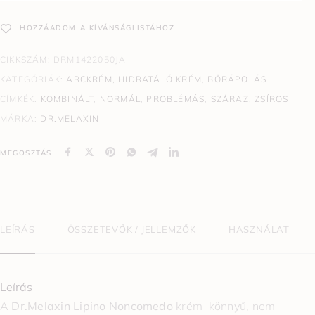
HOZZÁADOM A KÍVÁNSÁGLISTÁHOZ
CIKKSZÁM:
DRM1422050JA
KATEGÓRIÁK:
ARCKRÉM, HIDRATÁLÓ KRÉM
,
BŐRÁPOLÁS
CÍMKÉK:
KOMBINÁLT
,
NORMÁL
,
PROBLÉMÁS
,
SZÁRAZ
,
ZSÍROS
MÁRKA:
DR.MELAXIN
MEGOSZTÁS
LEÍRÁS
ÖSSZETEVŐK / JELLEMZŐK
HASZNÁLAT
Leírás
A
Dr.Melaxin Lipino Noncomedo
krém könnyű, nem