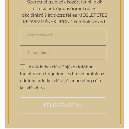
Szeretnél az elsők között lenni, akik
zipiderm
értesülnek újdonságainkról és
Bőrállapot
akcióinkról? Iratkozz fel és MEGLEPETÉS
Bőrállapot
KEDVEZMÉNYKUPONT küldünk Neked.
Bőrtípus
Bőrtípus
Kombinált
Normál
Száraz
Zsíros
Az Adatkezelési Tájékoztatóban
Bőrprobléma
foglaltakat elfogadom, és hozzájárulok az
Bőrprobléma
adataim adatkezelési-, és marketing célú
Bőrpír
kezeléséhez.
Dehidratált bőr
Egyenetlen bőrtextúra
Egyenetlen tónus
FELIRATKOZOM
Érett bőr
Érzékeny bőr
Fakóság