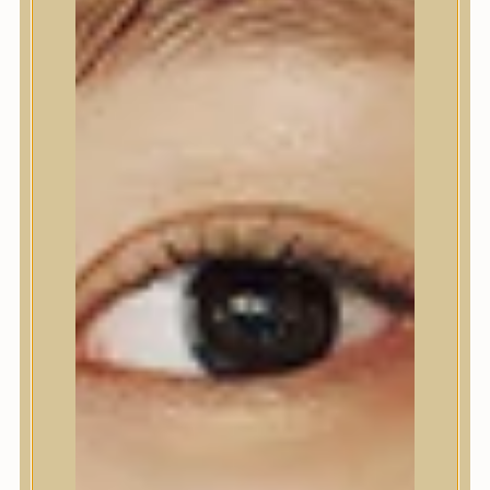
Nyak- és dekoltázs
Ajakápolás
Testápolás
Testápolás
Tusfürdő
Testradír és hámlasztó
Kézápolás
Lábápolás
Hajápolás
Hajápolás
Hajápoló eszközök
Sampon
Hajpakolás / Kondícionáló
Hajápoló ampulla
Hajápoló esszencia
Hajolaj
Fejbőrápolás
Makeup
Makeup