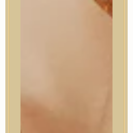
Masil
Medi-Peel
medicube
Meditherapy
Missha
Mixsoon
Mizon
Nature Republic
Neogen Dermalogy
Nine Less
Numbuzin
OOTD
Orien
Peripera
PESTLO
plu
PURCELL
Purito Seoul
Pyunkang Yul