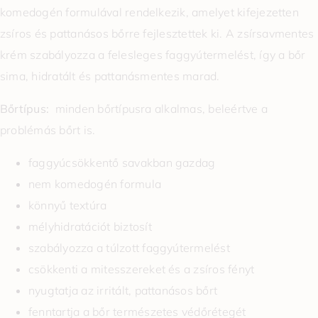
komedogén formulával rendelkezik, amelyet kifejezetten
zsíros és pattanásos bőrre fejlesztettek ki. A zsírsavmentes
krém szabályozza a felesleges faggyútermelést, így a bőr
sima, hidratált és pattanásmentes marad.
Bőrtípus:
minden bőrtípusra alkalmas, beleértve a
problémás bőrt is.
faggyúcsökkentő savakban gazdag
nem komedogén formula
könnyű textúra
mélyhidratációt biztosít
szabályozza a túlzott faggyútermelést
csökkenti a mitesszereket és a zsíros fényt
nyugtatja az irritált, pattanásos bőrt
fenntartja a bőr természetes védőrétegét