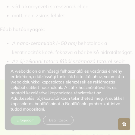
véd a környezeti stresszorok ellen
matt, nem zsíros felület
Főbb hatóanyagok:
A nano-ceramidok (~50 nm)
behatolnak a
keratinociták közé, fokozva a bőr belső hidratáltságát.
Az új-zélandi totara fából származó totarol
segít
megnyugtatni a bőrt.
A weboldalon a minőségi felhasználói és vásárlási élmény
érdekében, a közösségi funkciók biztosításához, valamint a
weboldalunkkal kapcsolatos elemzések és reklámozás
céljából sütiket használunk. A sütik használatával és az
adataid kezelésével kapcsolatos részleteket az
Adatkezelési tájékoztatónkban
tekintheted meg. A sütikkel
kapcsolatos beállításaidat a Beállítások gombra kattintva
tudod módosítani.
Elfogadom
Beállítások