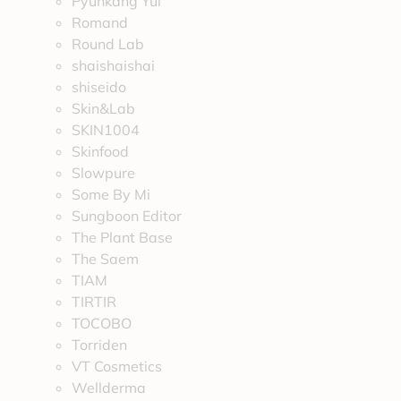
Pyunkang Yul
Romand
Round Lab
shaishaishai
shiseido
Skin&Lab
SKIN1004
Skinfood
Slowpure
Some By Mi
Sungboon Editor
The Plant Base
The Saem
TIAM
TIRTIR
TOCOBO
Torriden
VT Cosmetics
Wellderma