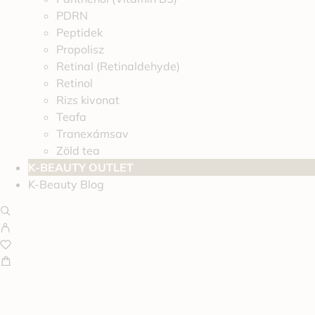
PDRN
Peptidek
Propolisz
Retinal (Retinaldehyde)
Retinol
Rizs kivonat
Teafa
Tranexámsav
Zöld tea
K-BEAUTY OUTLET
K-Beauty Blog