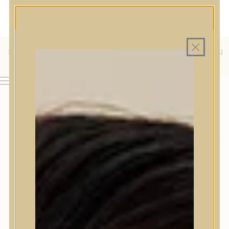
MAGYAR WEBÁRUHÁZ
MINDEN TERMÉK SAJÁT HAZAI RAKTÁRON
INGYENES SZÁLLÍTÁS 19.999 FT FELETT MAGYARORSZÁGRA
KÜLFÖLDRE IS SZÁLLÍTUNK - WE SHIP TO HR, IT, RO, SI
& SK