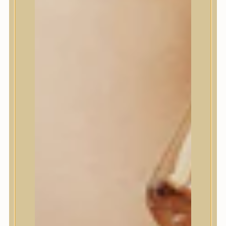
House of Dohwa
House of Hur
I Dew Care
I’m From
id PLACOSMETICS
ilso
Isntree
iUNIK
Javin de Seoul
JULYME
Jumiso
K-SECRET
Kaine
KLAVUU
La’dor
LalaRecipe
Ma:nyo Factory
Máry & May