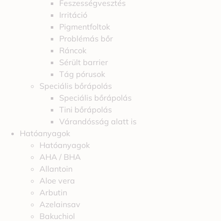
Feszességvesztés
Irritáció
Pigmentfoltok
Problémás bőr
Ráncok
Sérült barrier
Tág pórusok
Speciális bőrápolás
Speciális bőrápolás
Tini bőrápolás
Várandósság alatt is
Hatóanyagok
Hatóanyagok
AHA / BHA
Allantoin
Aloe vera
Arbutin
Azelainsav
Bakuchiol