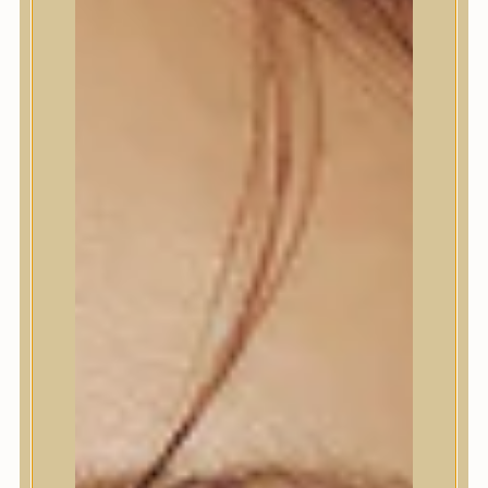
Termékek
Termékek
Trendi
Bőrápolás
Bőrápolás
Arctisztító
Hámlasztó
Tonik, Tonerpárna, Arcpermet
Esszencia
Szérum, ampulla
Fátyolmaszk, maszk
Szemkörnyékápoló
Szemkörnyékápoló
Szempillaszérum
Arckrém, hidratáló krém
Fényvédelem
Éjszakai bőrápolás
Testápolás
Testápolás