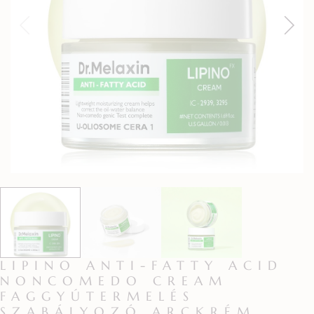
LIPINO ANTI-FATTY ACID
NONCOMEDO CREAM
FAGGYÚTERMELÉS
SZABÁLYOZÓ ARCKRÉM