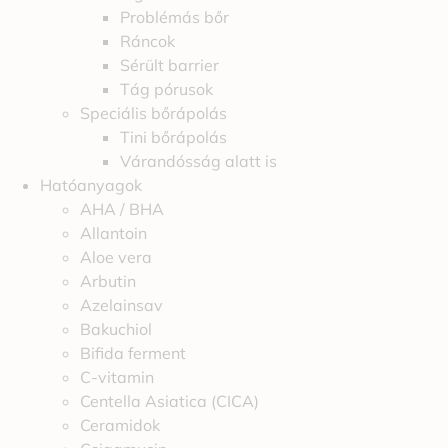
Problémás bőr
Ráncok
Sérült barrier
Tág pórusok
Speciális bőrápolás
Tini bőrápolás
Várandósság alatt is
Hatóanyagok
AHA / BHA
Allantoin
Aloe vera
Arbutin
Azelainsav
Bakuchiol
Bifida ferment
C-vitamin
Centella Asiatica (CICA)
Ceramidok