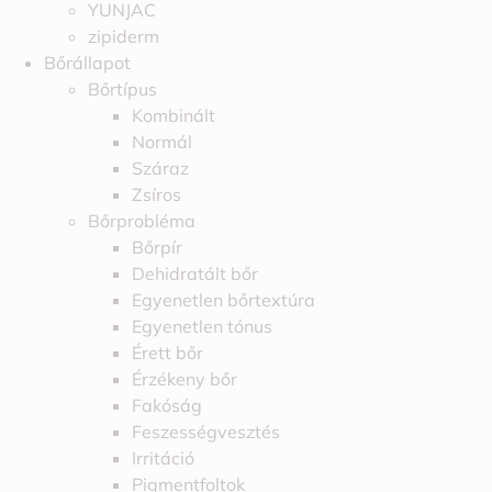
YUNJAC
zipiderm
Bőrállapot
Bőrtípus
Kombinált
Normál
Száraz
Zsíros
Bőrprobléma
Bőrpír
Dehidratált bőr
Egyenetlen bőrtextúra
Egyenetlen tónus
Érett bőr
Érzékeny bőr
Fakóság
Feszességvesztés
Irritáció
Pigmentfoltok