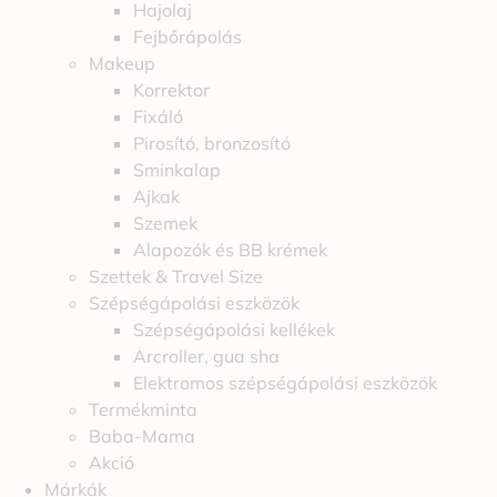
Hajolaj
Fejbőrápolás
Makeup
Korrektor
Fixáló
Pirosító, bronzosító
Sminkalap
Ajkak
Szemek
Alapozók és BB krémek
Szettek & Travel Size
Szépségápolási eszközök
Szépségápolási kellékek
Arcroller, gua sha
Elektromos szépségápolási eszközök
Termékminta
Baba-Mama
Akció
Márkák