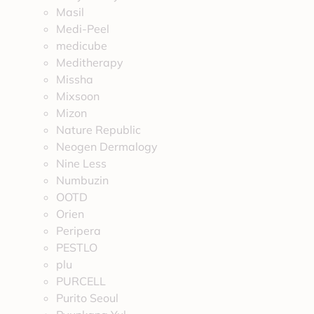
Masil
Medi-Peel
medicube
Meditherapy
Missha
Mixsoon
Mizon
Nature Republic
Neogen Dermalogy
Nine Less
Numbuzin
OOTD
Orien
Peripera
PESTLO
plu
PURCELL
Purito Seoul