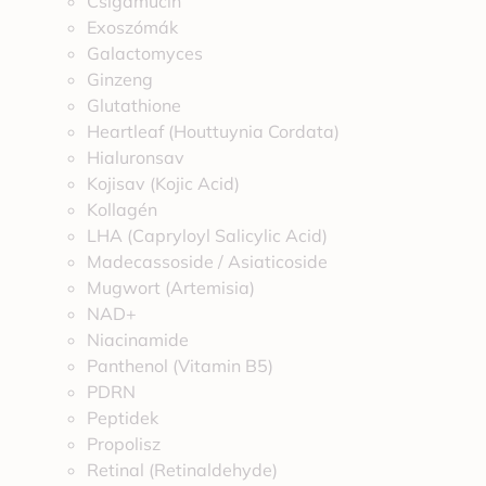
Csigamucin
Exoszómák
Galactomyces
Ginzeng
Glutathione
Heartleaf (Houttuynia Cordata)
Hialuronsav
Kojisav (Kojic Acid)
Kollagén
LHA (Capryloyl Salicylic Acid)
Madecassoside / Asiaticoside
Mugwort (Artemisia)
NAD+
Niacinamide
Panthenol (Vitamin B5)
PDRN
Peptidek
Propolisz
Retinal (Retinaldehyde)