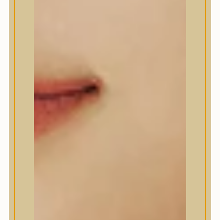
A’Pieu
Abib
AMPLE:N
Anlan
ANUA
APLB
APRILSKIN
Arencia
Aromatica
AXIS-Y
Beauty of Joseon
Biodance
By Wishtrend
Celimax
Centellian24
CLIO
Colorkey
Cosrx
d’Alba