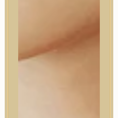
Daeng Gi Meo Ri
dear, Klairs
Dr.Althea
Dr.Melaxin
Dr.nineteen
Dr.Reju-All
Elizavecca
EQQUALBERRY
Esthetic House
Etude
Farm stay
Fraijour
Frudia
fwee
Goodal
GROWUS
HaruHaru Wonder
Heimish
HEVEBLUE