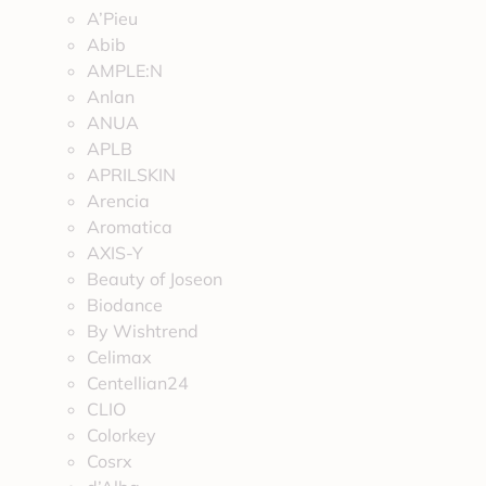
A’Pieu
Abib
AMPLE:N
Anlan
ANUA
APLB
APRILSKIN
Arencia
Aromatica
AXIS-Y
Beauty of Joseon
Biodance
By Wishtrend
Celimax
Centellian24
CLIO
Colorkey
Cosrx