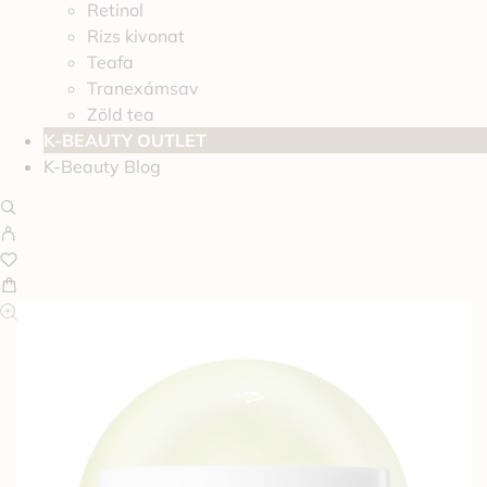
Retinol
Rizs kivonat
Teafa
Tranexámsav
Zöld tea
K-BEAUTY OUTLET
K-Beauty Blog