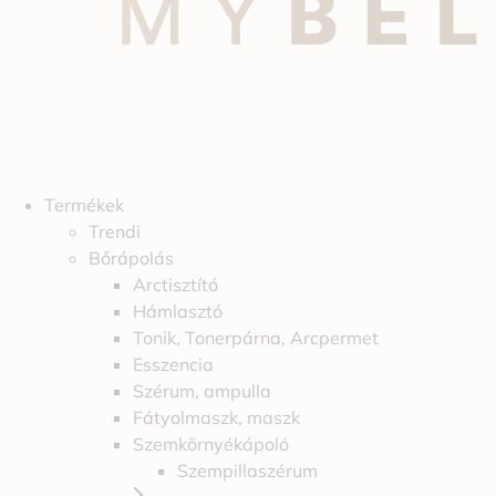
Termékek
Trendi
Bőrápolás
Arctisztító
Hámlasztó
Tonik, Tonerpárna, Arcpermet
Esszencia
Szérum, ampulla
Fátyolmaszk, maszk
Szemkörnyékápoló
Szempillaszérum