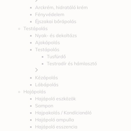
Arckrém, hidratáló krém
Fényvédelem
Éjszakai bőrápolás
Testápolás
Nyak- és dekoltázs
Ajakápolás
Testápolás
Tusfürdő
Testradír és hámlasztó
Kézápolás
Lábápolás
Hajápolás
Hajápoló eszközök
Sampon
Hajpakolás / Kondícionáló
Hajápoló ampulla
Hajápoló esszencia