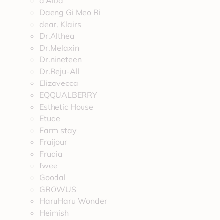
d’Alba
Daeng Gi Meo Ri
dear, Klairs
Dr.Althea
Dr.Melaxin
Dr.nineteen
Dr.Reju-All
Elizavecca
EQQUALBERRY
Esthetic House
Etude
Farm stay
Fraijour
Frudia
fwee
Goodal
GROWUS
HaruHaru Wonder
Heimish