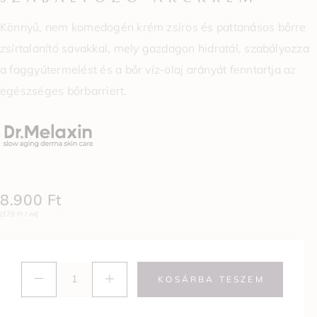
Könnyű, nem komedogén krém zsíros és pattanásos bőrre
zsírtalanító savakkal, mely gazdagon hidratál, szabályozza
a faggyútermelést és a bőr víz-olaj arányát fenntartja az
egészséges bőrbarriert.
8.900
Ft
(178 Ft / ml)
KOSÁRBA TESZEM