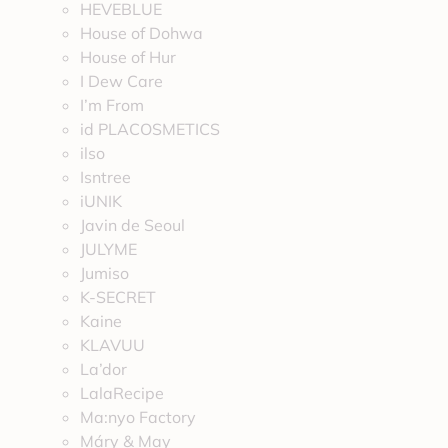
HEVEBLUE
House of Dohwa
House of Hur
I Dew Care
I’m From
id PLACOSMETICS
ilso
Isntree
iUNIK
Javin de Seoul
JULYME
Jumiso
K-SECRET
Kaine
KLAVUU
La’dor
LalaRecipe
Ma:nyo Factory
Máry & May