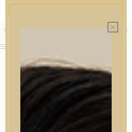
MAGYAR WEBÁRUHÁZ
MINDEN TERMÉK SAJÁT HAZAI RAKTÁRON
INGYENES SZÁLLÍTÁS 19.999 FT FELETT MAGYARORSZÁGRA
AJÁNDÉK TERMÉKMINTA MINDEN ARC-, TEST- VAGY
HAJÁPOLÓ KOZMETIKUM RENDELÉSHEZ