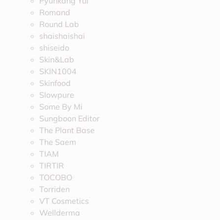
Pyunkang Yul
Romand
Round Lab
shaishaishai
shiseido
Skin&Lab
SKIN1004
Skinfood
Slowpure
Some By Mi
Sungboon Editor
The Plant Base
The Saem
TIAM
TIRTIR
TOCOBO
Torriden
VT Cosmetics
Wellderma