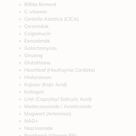
Bifida ferment
C-vitamin
Centella Asiatica (CICA)
Ceramidok
Csigamucin
Exoszómák
Galactomyces
Ginzeng
Glutathione
Heartleaf (Houttuynia Cordata)
Hialuronsav
Kojisav (Kojic Acid)
Kollagén
LHA (Capryloyl Salicylic Acid)
Madecassoside / Asiaticoside
Mugwort (Artemisia)
NAD+
Niacinamide
Panthenol (Vitamin B5)