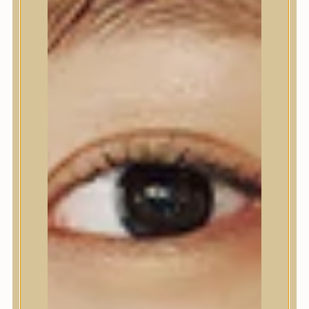
Nyak- és dekoltázs
Ajakápolás
Testápolás
Testápolás
Tusfürdő
Testradír és hámlasztó
Kézápolás
Lábápolás
Hajápolás
Hajápolás
Hajápoló eszközök
Sampon
Hajpakolás / Kondícionáló
Hajápoló ampulla
Hajápoló esszencia
Hajolaj
Fejbőrápolás
Makeup
Makeup