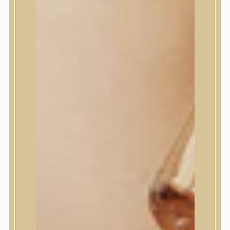
House of Dohwa
House of Hur
I Dew Care
I’m From
id PLACOSMETICS
ilso
Isntree
iUNIK
Javin de Seoul
JULYME
Jumiso
K-SECRET
Kaine
KLAVUU
La’dor
LalaRecipe
Ma:nyo Factory
Máry & May