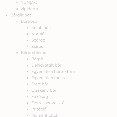
YUNJAC
zipiderm
Bőrállapot
Bőrtípus
Kombinált
Normál
Száraz
Zsíros
Bőrprobléma
Bőrpír
Dehidratált bőr
Egyenetlen bőrtextúra
Egyenetlen tónus
Érett bőr
Érzékeny bőr
Fakóság
Feszességvesztés
Irritáció
Pigmentfoltok