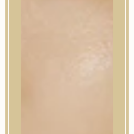
Korrektor
Fixáló
Pirosító, bronzosító
Sminkalap
Ajkak
Szemek
Alapozók és BB krémek
Szettek & Travel Size
Szépségápolási eszközök
Szépségápolási eszközök
Szépségápolási kellékek
Arcroller, gua sha
Elektromos szépségápolási eszközök
Termékminta
Baba-Mama
Akció
Márkák
Márkák