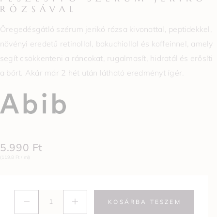
RÓZSÁVAL
Öregedésgátló szérum jerikó rózsa kivonattal, peptidekkel,
növényi eredetű retinollal, bakuchiollal és koffeinnel, amely
segít csökkenteni a ráncokat, rugalmasít, hidratál és erősíti
a bőrt. Akár már 2 hét után látható eredményt ígér.
5.990
Ft
(119,8 Ft / ml)
KOSÁRBA TESZEM