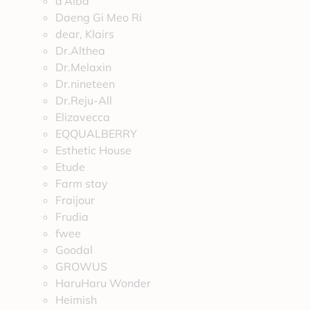
d’Alba
Daeng Gi Meo Ri
dear, Klairs
Dr.Althea
Dr.Melaxin
Dr.nineteen
Dr.Reju-All
Elizavecca
EQQUALBERRY
Esthetic House
Etude
Farm stay
Fraijour
Frudia
fwee
Goodal
GROWUS
HaruHaru Wonder
Heimish