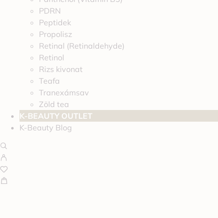
PDRN
Peptidek
Propolisz
Retinal (Retinaldehyde)
Retinol
Rizs kivonat
Teafa
Tranexámsav
Zöld tea
K-BEAUTY OUTLET
K-Beauty Blog