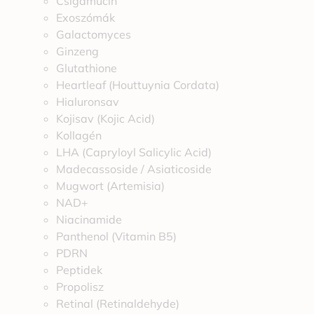
Csigamucin
Exoszómák
Galactomyces
Ginzeng
Glutathione
Heartleaf (Houttuynia Cordata)
Hialuronsav
Kojisav (Kojic Acid)
Kollagén
LHA (Capryloyl Salicylic Acid)
Madecassoside / Asiaticoside
Mugwort (Artemisia)
NAD+
Niacinamide
Panthenol (Vitamin B5)
PDRN
Peptidek
Propolisz
Retinal (Retinaldehyde)