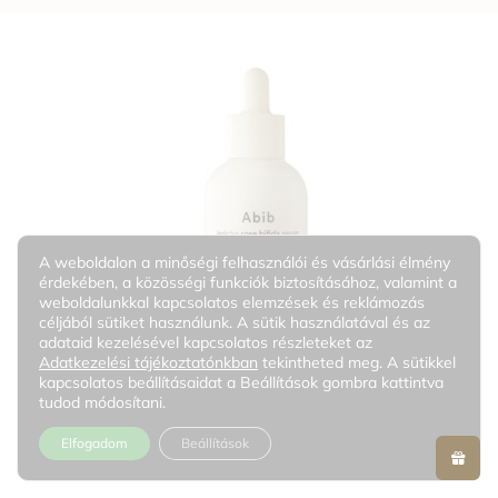
A weboldalon a minőségi felhasználói és vásárlási élmény
érdekében, a közösségi funkciók biztosításához, valamint a
weboldalunkkal kapcsolatos elemzések és reklámozás
céljából sütiket használunk. A sütik használatával és az
adataid kezelésével kapcsolatos részleteket az
Adatkezelési tájékoztatónkban
tekintheted meg. A sütikkel
kapcsolatos beállításaidat a Beállítások gombra kattintva
tudod módosítani.
Elfogadom
Beállítások