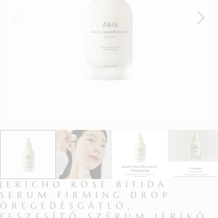
JERICHO ROSE BIFIDA
SERUM FIRMING DROP
ÖREGEDÉSGÁTLÓ,
FESZESÍTŐ SZÉRUM JERIKÓ