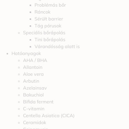
Problémás bőr
Ráncok
Sérült barrier
Tág pórusok
Speciális bőrápolás
Tini bőrápolás
Várandósság alatt is
Hatóanyagok
AHA / BHA
Allantoin
Aloe vera
Arbutin
Azelainsav
Bakuchiol
Bifida ferment
C-vitamin
Centella Asiatica (CICA)
Ceramidok