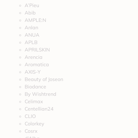
A’Pieu
Abib
AMPLE:N
Anlan
ANUA
APLB
APRILSKIN
Arencia
Aromatica
AXIS-Y
Beauty of Joseon
Biodance
By Wishtrend
Celimax
Centellian24
CLIO
Colorkey
Cosrx