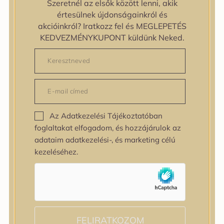
Szeretnél az elsők között lenni, akik
zipiderm
értesülnek újdonságainkról és
Bőrállapot
akcióinkról? Iratkozz fel és MEGLEPETÉS
Bőrállapot
KEDVEZMÉNYKUPONT küldünk Neked.
Bőrtípus
Bőrtípus
Kombinált
Normál
Száraz
Zsíros
Az Adatkezelési Tájékoztatóban
Bőrprobléma
foglaltakat elfogadom, és hozzájárulok az
Bőrprobléma
adataim adatkezelési-, és marketing célú
Bőrpír
kezeléséhez.
Dehidratált bőr
Egyenetlen bőrtextúra
Egyenetlen tónus
Érett bőr
Érzékeny bőr
Fakóság
FELIRATKOZOM