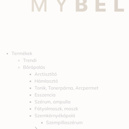
Termékek
Trendi
Bőrápolás
Arctisztító
Hámlasztó
Tonik, Tonerpárna, Arcpermet
Esszencia
Szérum, ampulla
Fátyolmaszk, maszk
Szemkörnyékápoló
Szempillaszérum