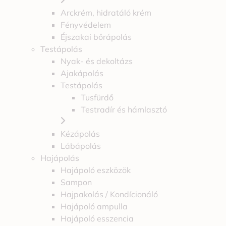
Arckrém, hidratáló krém
Fényvédelem
Éjszakai bőrápolás
Testápolás
Nyak- és dekoltázs
Ajakápolás
Testápolás
Tusfürdő
Testradír és hámlasztó
Kézápolás
Lábápolás
Hajápolás
Hajápoló eszközök
Sampon
Hajpakolás / Kondícionáló
Hajápoló ampulla
Hajápoló esszencia