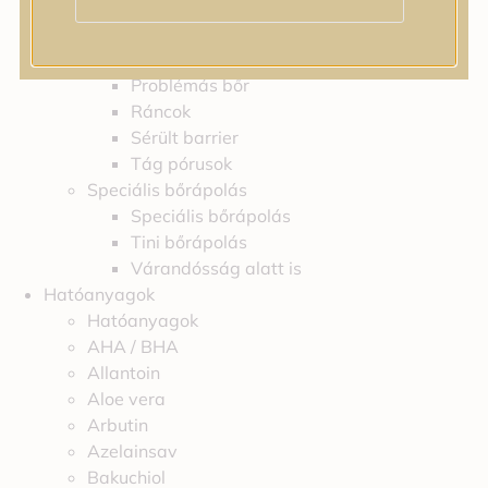
Feszességvesztés
Irritáció
Pigmentfoltok
Problémás bőr
Ráncok
Sérült barrier
Tág pórusok
Speciális bőrápolás
Speciális bőrápolás
Tini bőrápolás
Várandósság alatt is
Hatóanyagok
Hatóanyagok
AHA / BHA
Allantoin
Aloe vera
Arbutin
Azelainsav
Bakuchiol