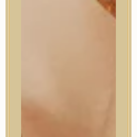
Masil
Medi-Peel
medicube
Meditherapy
Missha
Mixsoon
Mizon
Nature Republic
Neogen Dermalogy
Nine Less
Numbuzin
OOTD
Orien
Peripera
PESTLO
plu
PURCELL
Purito Seoul
Pyunkang Yul