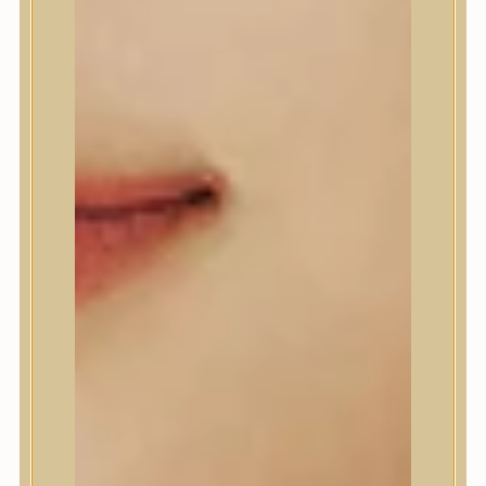
A’Pieu
Abib
AMPLE:N
Anlan
ANUA
APLB
APRILSKIN
Arencia
Aromatica
AXIS-Y
Beauty of Joseon
Biodance
By Wishtrend
Celimax
Centellian24
CLIO
Colorkey
Cosrx
d’Alba