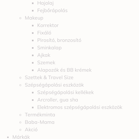
Hajolaj
Fejbőrápolás
Makeup
Korrektor
Fixáló
Pirosító, bronzosító
Sminkalap
Ajkak
Szemek
Alapozók és BB krémek
Szettek & Travel Size
Szépségápolási eszközök
Szépségápolási kellékek
Arcroller, gua sha
Elektromos szépségápolási eszközök
Termékminta
Baba-Mama
Akció
Márkák