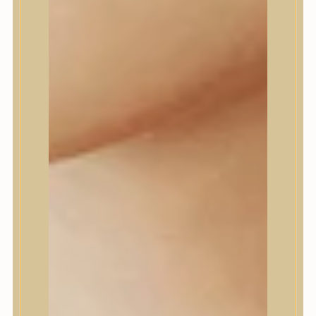
Daeng Gi Meo Ri
dear, Klairs
Dr.Althea
Dr.Melaxin
Dr.nineteen
Dr.Reju-All
Elizavecca
EQQUALBERRY
Esthetic House
Etude
Farm stay
Fraijour
Frudia
fwee
Goodal
GROWUS
HaruHaru Wonder
Heimish
HEVEBLUE