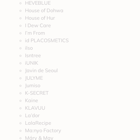
HEVEBLUE
House of Dohwa
House of Hur
I Dew Care
I’m From
id PLACOSMETICS
ilso
Isntree
iUNIK
Javin de Seoul
JULYME
Jumiso
K-SECRET
Kaine
KLAVUU
La’dor
LalaRecipe
Ma:nyo Factory
Máry & May