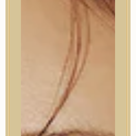
Termékek
Termékek
Trendi
Bőrápolás
Bőrápolás
Arctisztító
Hámlasztó
Tonik, Tonerpárna, Arcpermet
Esszencia
Szérum, ampulla
Fátyolmaszk, maszk
Szemkörnyékápoló
Szemkörnyékápoló
Szempillaszérum
Arckrém, hidratáló krém
Fényvédelem
Éjszakai bőrápolás
Testápolás
Testápolás