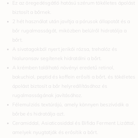
Ez az öregedésgátló hatású szérum tökéletes ápolást
biztosít a bőrnek.
2 hét használat után javítja a pórusok állapotát és a
bőr rugalmasságát, miközben belülről hidratálja a
bőrt.
A sivatagokból nyert jerikói rózsa, trehalóz és
hialuronsav segítenek hidratálni a bőrt.
A krémben található növényi eredetű retinol,
bakuchiol, peptid és koffein erősíti a bőrt, és tökéletes
ápolást biztosít a bőr helyreállításához és
rugalmasságának javításához.
Félemulziós textúrájú, amely könnyen beszívódik a
bőrbe és hidratálja azt.
Ceramiddal, Asiaticosiddal és Bifida Ferment Lizáttal,
amelyek nyugtatják és erősítik a bőrt.