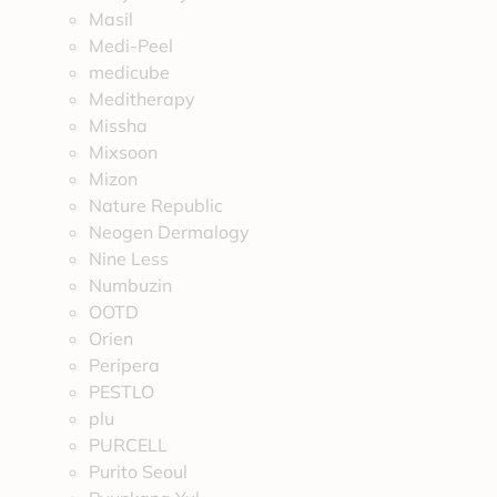
Masil
Medi-Peel
medicube
Meditherapy
Missha
Mixsoon
Mizon
Nature Republic
Neogen Dermalogy
Nine Less
Numbuzin
OOTD
Orien
Peripera
PESTLO
plu
PURCELL
Purito Seoul