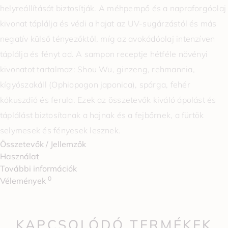
helyreállítását biztosítják. A méhpempő és a napraforgóolaj
kivonat táplálja és védi a hajat az UV-sugárzástól és más
negatív külső tényezőktől, míg az avokádóolaj intenzíven
táplálja és fényt ad. A sampon receptje hétféle növényi
kivonatot tartalmaz: Shou Wu, ginzeng, rehmannia,
kígyószakáll (Ophiopogon japonica), spárga, fehér
kókuszdió és ferula. Ezek az összetevők kiváló ápolást és
táplálást biztosítanak a hajnak és a fejbőrnek, a fürtök
selymesek és fényesek lesznek.
Összetevők / Jellemzők
Használat
További információk
0
Vélemények
KAPCSOLÓDÓ TERMÉKEK