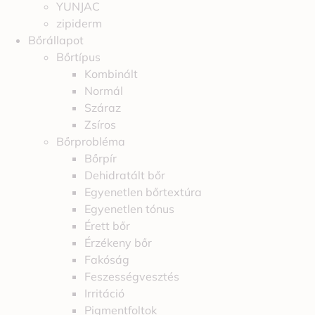
YUNJAC
zipiderm
Bőrállapot
Bőrtípus
Kombinált
Normál
Száraz
Zsíros
Bőrprobléma
Bőrpír
Dehidratált bőr
Egyenetlen bőrtextúra
Egyenetlen tónus
Érett bőr
Érzékeny bőr
Fakóság
Feszességvesztés
Irritáció
Pigmentfoltok