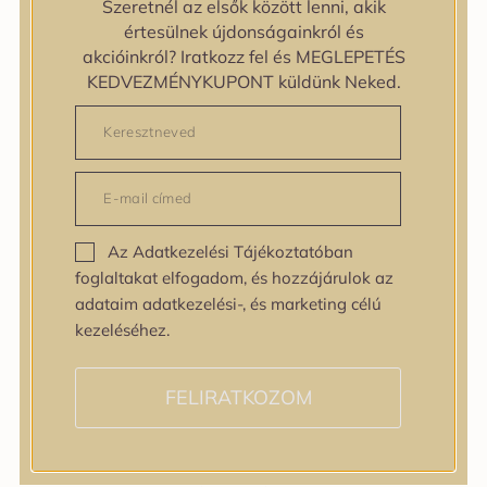
Szeretnél az elsők között lenni, akik
zipiderm
értesülnek újdonságainkról és
Bőrállapot
akcióinkról? Iratkozz fel és MEGLEPETÉS
Bőrállapot
KEDVEZMÉNYKUPONT küldünk Neked.
Bőrtípus
Bőrtípus
Kombinált
Normál
Száraz
Zsíros
Az Adatkezelési Tájékoztatóban
Bőrprobléma
foglaltakat elfogadom, és hozzájárulok az
Bőrprobléma
adataim adatkezelési-, és marketing célú
Bőrpír
kezeléséhez.
Dehidratált bőr
Egyenetlen bőrtextúra
Egyenetlen tónus
FELIRATKOZOM
Érett bőr
Érzékeny bőr
Fakóság