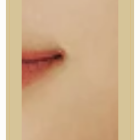
A’Pieu
Abib
AMPLE:N
Anlan
ANUA
APLB
APRILSKIN
Arencia
Aromatica
AXIS-Y
Beauty of Joseon
Biodance
By Wishtrend
Celimax
Centellian24
CLIO
Colorkey
Cosrx
d’Alba