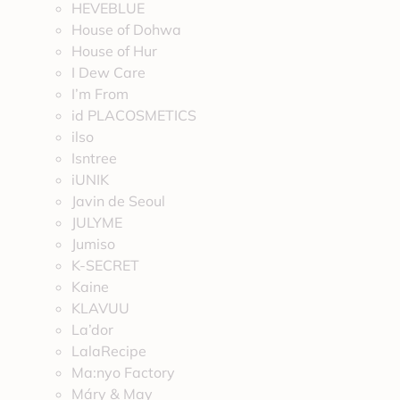
HEVEBLUE
House of Dohwa
House of Hur
I Dew Care
I’m From
id PLACOSMETICS
ilso
Isntree
iUNIK
Javin de Seoul
JULYME
Jumiso
K-SECRET
Kaine
KLAVUU
La’dor
LalaRecipe
Ma:nyo Factory
Máry & May