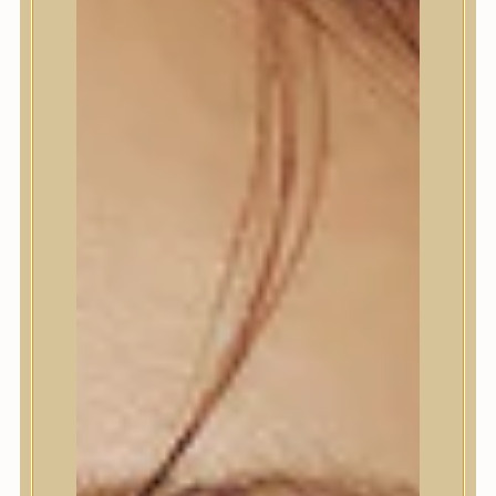
Termékek
Termékek
Trendi
Bőrápolás
Bőrápolás
Arctisztító
Hámlasztó
Tonik, Tonerpárna, Arcpermet
Esszencia
Szérum, ampulla
Fátyolmaszk, maszk
Szemkörnyékápoló
Szemkörnyékápoló
Szempillaszérum
Arckrém, hidratáló krém
Fényvédelem
Éjszakai bőrápolás
Testápolás
Testápolás