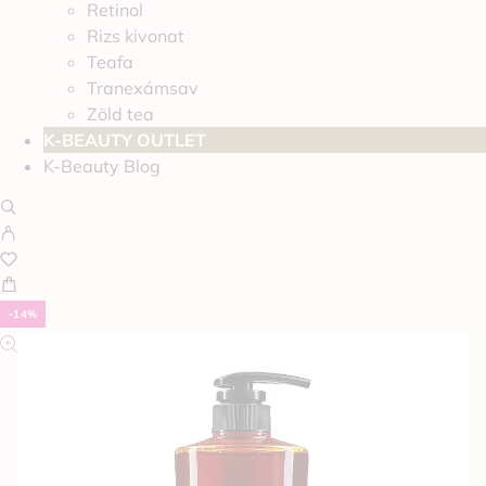
Retinol
Rizs kivonat
Teafa
Tranexámsav
Zöld tea
K-BEAUTY OUTLET
K-Beauty Blog
-14%