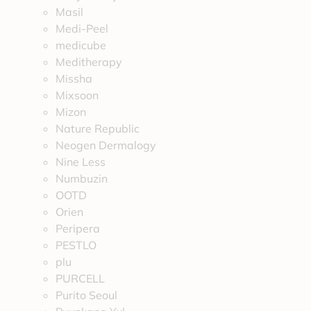
Masil
Medi-Peel
medicube
Meditherapy
Missha
Mixsoon
Mizon
Nature Republic
Neogen Dermalogy
Nine Less
Numbuzin
OOTD
Orien
Peripera
PESTLO
plu
PURCELL
Purito Seoul