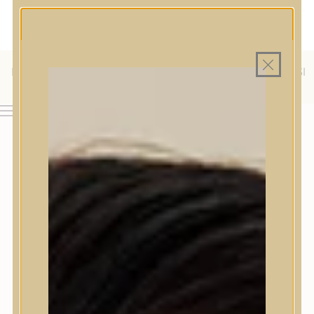
MAGYAR WEBÁRUHÁZ
MINDEN TERMÉK SAJÁT HAZAI RAKTÁRON
INGYENES SZÁLLÍTÁS 19.999 FT FELETT MAGYARORSZÁGRA
KÜLFÖLDRE IS SZÁLLÍTUNK - WE SHIP TO HR, IT, RO, SI
& SK