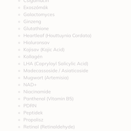
Csigamucin
Exoszómák
Galactomyces
Ginzeng
Glutathione
Heartleaf (Houttuynia Cordata)
Hialuronsav
Kojisav (Kojic Acid)
Kollagén
LHA (Capryloyl Salicylic Acid)
Madecassoside / Asiaticoside
Mugwort (Artemisia)
NAD+
Niacinamide
Panthenol (Vitamin B5)
PDRN
Peptidek
Propolisz
Retinal (Retinaldehyde)