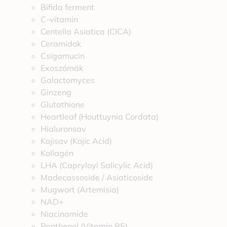
Bifida ferment
C-vitamin
Centella Asiatica (CICA)
Ceramidok
Csigamucin
Exoszómák
Galactomyces
Ginzeng
Glutathione
Heartleaf (Houttuynia Cordata)
Hialuronsav
Kojisav (Kojic Acid)
Kollagén
LHA (Capryloyl Salicylic Acid)
Madecassoside / Asiaticoside
Mugwort (Artemisia)
NAD+
Niacinamide
Panthenol (Vitamin B5)