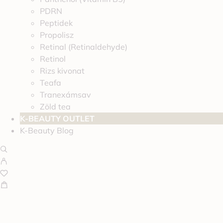
PDRN
Peptidek
Propolisz
Retinal (Retinaldehyde)
Retinol
Rizs kivonat
Teafa
Tranexámsav
Zöld tea
K-BEAUTY OUTLET
K-Beauty Blog