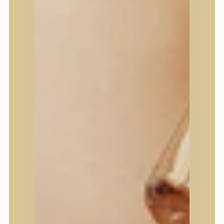
House of Dohwa
House of Hur
I Dew Care
I’m From
id PLACOSMETICS
ilso
Isntree
iUNIK
Javin de Seoul
JULYME
Jumiso
K-SECRET
Kaine
KLAVUU
La’dor
LalaRecipe
Ma:nyo Factory
Máry & May