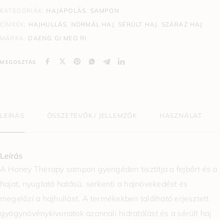
KATEGÓRIÁK:
HAJÁPOLÁS
,
SAMPON
CÍMKÉK:
HAJHULLÁS
,
NORMÁL HAJ
,
SÉRÜLT HAJ
,
SZÁRAZ HAJ
MÁRKA:
DAENG GI MEO RI
MEGOSZTÁS
LEÍRÁS
ÖSSZETEVŐK / JELLEMZŐK
HASZNÁLAT
Leírás
A Honey Therapy sampon gyengéden tisztítja a fejbőrt és a
hajat, nyugtató hatású, serkenti a hajnövekedést és
megelőzi a hajhullást. A termékekben található erjesztett
gyógynövénykivonatok azonnali hidratálást és a sérült haj