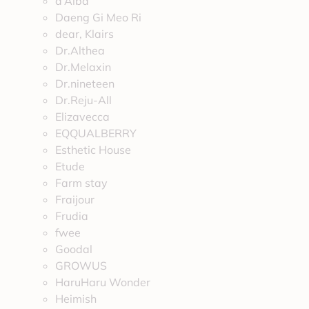
d’Alba
Daeng Gi Meo Ri
dear, Klairs
Dr.Althea
Dr.Melaxin
Dr.nineteen
Dr.Reju-All
Elizavecca
EQQUALBERRY
Esthetic House
Etude
Farm stay
Fraijour
Frudia
fwee
Goodal
GROWUS
HaruHaru Wonder
Heimish