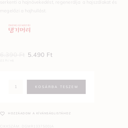
serkenti a hajnövekedést, regenerálja a hajszálakat és
megelőzi a hajhullást.
6.390
Ft
5.490
Ft
(11 Ft / ml)
KOSÁRBA TESZEM
HOZZÁADOM A KÍVÁNSÁGLISTÁHOZ
CIKKSZÁM:
DGMR1337500JA