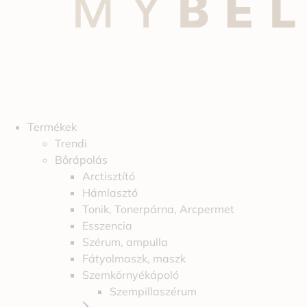
Termékek
Trendi
Bőrápolás
Arctisztító
Hámlasztó
Tonik, Tonerpárna, Arcpermet
Esszencia
Szérum, ampulla
Fátyolmaszk, maszk
Szemkörnyékápoló
Szempillaszérum