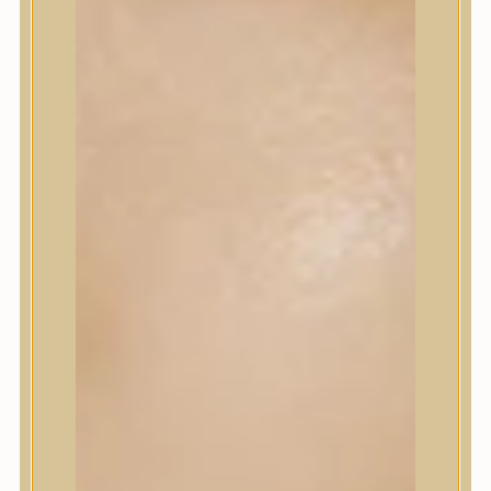
Korrektor
Fixáló
Pirosító, bronzosító
Sminkalap
Ajkak
Szemek
Alapozók és BB krémek
Szettek & Travel Size
Szépségápolási eszközök
Szépségápolási eszközök
Szépségápolási kellékek
Arcroller, gua sha
Elektromos szépségápolási eszközök
Termékminta
Baba-Mama
Akció
Márkák
Márkák