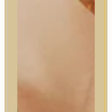
Masil
Medi-Peel
medicube
Meditherapy
Missha
Mixsoon
Mizon
Nature Republic
Neogen Dermalogy
Nine Less
Numbuzin
OOTD
Orien
Peripera
PESTLO
plu
PURCELL
Purito Seoul
Pyunkang Yul