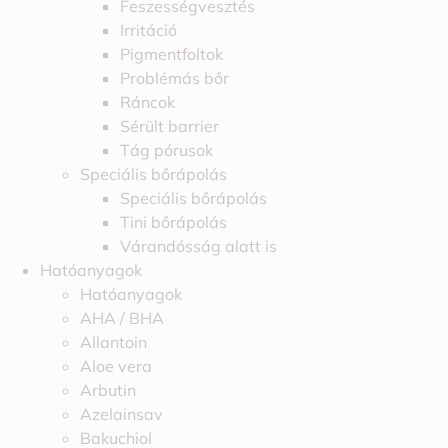
Feszességvesztés
Irritáció
Pigmentfoltok
Problémás bőr
Ráncok
Sérült barrier
Tág pórusok
Speciális bőrápolás
Speciális bőrápolás
Tini bőrápolás
Várandósság alatt is
Hatóanyagok
Hatóanyagok
AHA / BHA
Allantoin
Aloe vera
Arbutin
Azelainsav
Bakuchiol