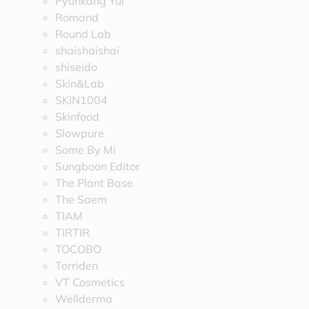
Pyunkang Yul
Romand
Round Lab
shaishaishai
shiseido
Skin&Lab
SKIN1004
Skinfood
Slowpure
Some By Mi
Sungboon Editor
The Plant Base
The Saem
TIAM
TIRTIR
TOCOBO
Torriden
VT Cosmetics
Wellderma