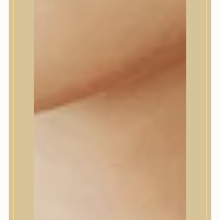
Daeng Gi Meo Ri
dear, Klairs
Dr.Althea
Dr.Melaxin
Dr.nineteen
Dr.Reju-All
Elizavecca
EQQUALBERRY
Esthetic House
Etude
Farm stay
Fraijour
Frudia
fwee
Goodal
GROWUS
HaruHaru Wonder
Heimish
HEVEBLUE