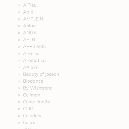
A’Pieu
Abib
AMPLE:N
Anlan
ANUA
APLB
APRILSKIN
Arencia
Aromatica
AXIS-Y
Beauty of Joseon
Biodance
By Wishtrend
Celimax
Centellian24
CLIO
Colorkey
Cosrx