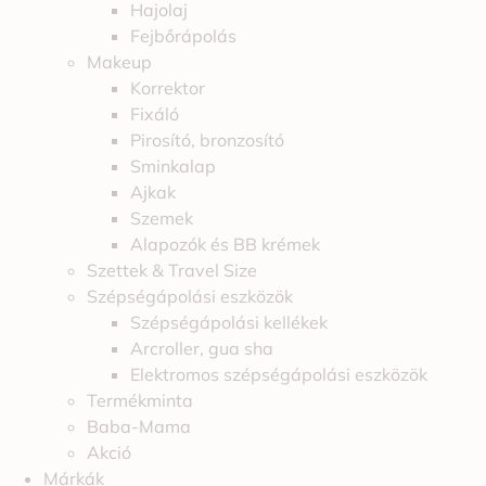
Hajolaj
Fejbőrápolás
Makeup
Korrektor
Fixáló
Pirosító, bronzosító
Sminkalap
Ajkak
Szemek
Alapozók és BB krémek
Szettek & Travel Size
Szépségápolási eszközök
Szépségápolási kellékek
Arcroller, gua sha
Elektromos szépségápolási eszközök
Termékminta
Baba-Mama
Akció
Márkák