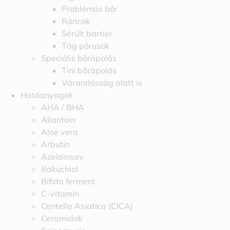
Problémás bőr
Ráncok
Sérült barrier
Tág pórusok
Speciális bőrápolás
Tini bőrápolás
Várandósság alatt is
Hatóanyagok
AHA / BHA
Allantoin
Aloe vera
Arbutin
Azelainsav
Bakuchiol
Bifida ferment
C-vitamin
Centella Asiatica (CICA)
Ceramidok