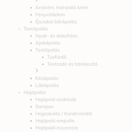
Arckrém, hidratáló krém
Fényvédelem
Éjszakai bőrápolás
Testápolás
Nyak- és dekoltázs
Ajakápolás
Testápolás
Tusfürdő
Testradír és hámlasztó
Kézápolás
Lábápolás
Hajápolás
Hajápoló eszközök
Sampon
Hajpakolás / Kondícionáló
Hajápoló ampulla
Hajápoló esszencia