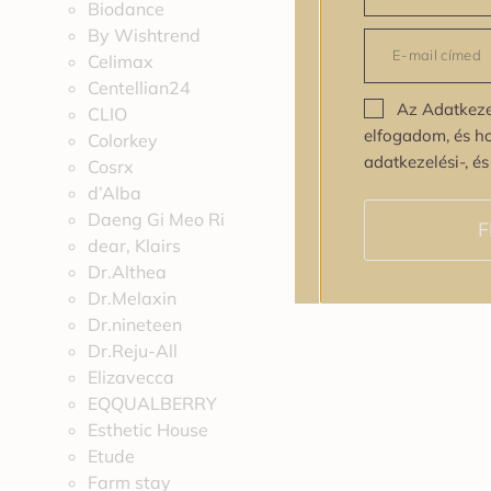
Biodance
By Wishtrend
Celimax
Centellian24
Az Adatkeze
CLIO
elfogadom, és h
Colorkey
adatkezelési-, é
Cosrx
d’Alba
Daeng Gi Meo Ri
F
dear, Klairs
Dr.Althea
Dr.Melaxin
Dr.nineteen
Dr.Reju-All
Elizavecca
EQQUALBERRY
Esthetic House
Etude
Farm stay