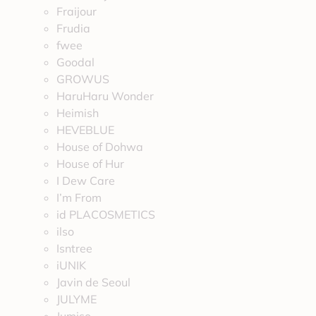
Fraijour
Frudia
fwee
Goodal
GROWUS
HaruHaru Wonder
Heimish
HEVEBLUE
House of Dohwa
House of Hur
I Dew Care
I’m From
id PLACOSMETICS
ilso
Isntree
iUNIK
Javin de Seoul
JULYME