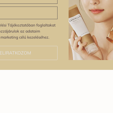
lési Tájékoztatóban foglaltakat
ozzájárulok az adataim
s marketing célú kezeléséhez.
ELIRATKOZOM