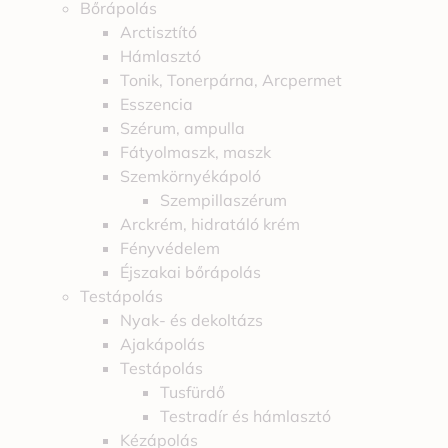
Bőrápolás
Arctisztító
Hámlasztó
Tonik, Tonerpárna, Arcpermet
Esszencia
Szérum, ampulla
Fátyolmaszk, maszk
Szemkörnyékápoló
Szempillaszérum
Arckrém, hidratáló krém
Fényvédelem
Éjszakai bőrápolás
Testápolás
Nyak- és dekoltázs
Ajakápolás
Testápolás
Tusfürdő
Testradír és hámlasztó
Kézápolás