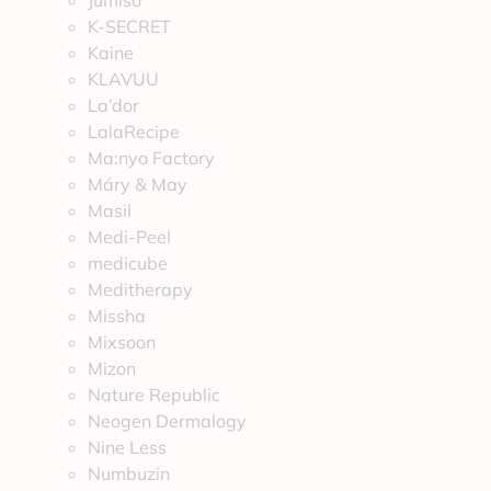
Jumiso
K-SECRET
Kaine
KLAVUU
La’dor
LalaRecipe
Ma:nyo Factory
Máry & May
Masil
Medi-Peel
medicube
Meditherapy
Missha
Mixsoon
Mizon
Nature Republic
Neogen Dermalogy
Nine Less
Numbuzin