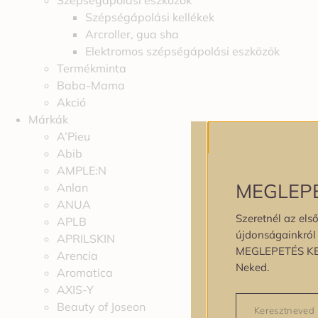
Szépségápolási eszközök
Szépségápolási kellékek
Arcroller, gua sha
Elektromos szépségápolási eszközök
Termékminta
Baba-Mama
Akció
Márkák
A’Pieu
Abib
AMPLE:N
MEGLEP
Anlan
ANUA
Szeretnél az első
APLB
újdonságainkról é
APRILSKIN
MEGLEPETÉS K
Arencia
Neked.
Aromatica
AXIS-Y
Beauty of Joseon