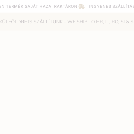
EN TERMÉK SAJÁT HAZAI RAKTÁRON
INGYENES SZÁLLÍTÁ
KÜLFÖLDRE IS SZÁLLÍTUNK - WE SHIP TO HR, IT, RO, SI & S