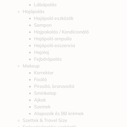
Lábápolás
Hajápolás
Hajápoló eszközök
Sampon
Hajpakolás / Kondícionáló
Hajápoló ampulla
Hajápoló esszencia
Hajolaj
Fejbőrápolás
Makeup
Korrektor
Fixáló
Pirosító, bronzosító
Sminkalap
Ajkak
Szemek
Alapozók és BB krémek
Szettek & Travel Size