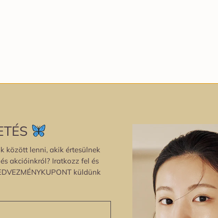
ETÉS
k között lenni, akik értesülnek
s akcióinkról? Iratkozz fel és
EDVEZMÉNYKUPONT küldünk