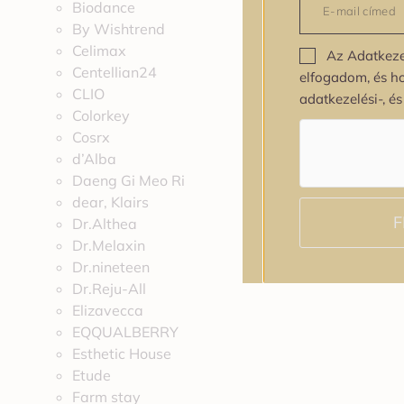
Biodance
By Wishtrend
Celimax
Az Adatkeze
Centellian24
elfogadom, és h
CLIO
adatkezelési-, é
Colorkey
Cosrx
d’Alba
Daeng Gi Meo Ri
dear, Klairs
F
Dr.Althea
Dr.Melaxin
Dr.nineteen
Dr.Reju-All
Elizavecca
EQQUALBERRY
Esthetic House
Etude
Farm stay