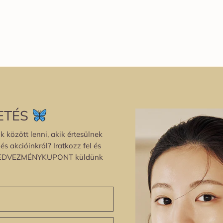
ETÉS
k között lenni, akik értesülnek
s akcióinkról? Iratkozz fel és
EDVEZMÉNYKUPONT küldünk