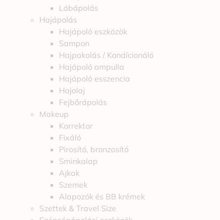
Lábápolás
Hajápolás
Hajápoló eszközök
Sampon
Hajpakolás / Kondícionáló
Hajápoló ampulla
Hajápoló esszencia
Hajolaj
Fejbőrápolás
Makeup
Korrektor
Fixáló
Pirosító, bronzosító
Sminkalap
Ajkak
Szemek
Alapozók és BB krémek
Szettek & Travel Size