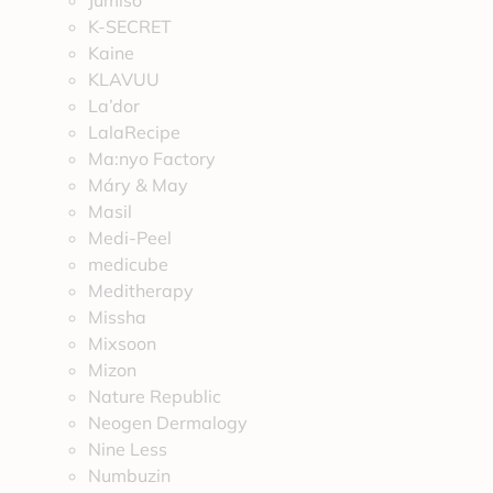
Jumiso
K-SECRET
Kaine
KLAVUU
La’dor
LalaRecipe
Ma:nyo Factory
Máry & May
Masil
Medi-Peel
medicube
Meditherapy
Missha
Mixsoon
Mizon
Nature Republic
Neogen Dermalogy
Nine Less
Numbuzin