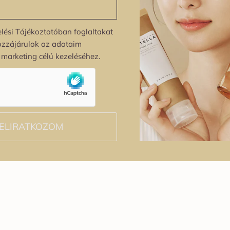
lési Tájékoztatóban foglaltakat
ozzájárulok az adataim
s marketing célú kezeléséhez.
ELIRATKOZOM