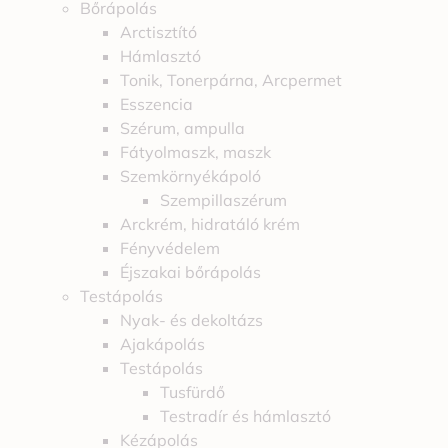
Bőrápolás
Arctisztító
Hámlasztó
Tonik, Tonerpárna, Arcpermet
Esszencia
Szérum, ampulla
Fátyolmaszk, maszk
Szemkörnyékápoló
Szempillaszérum
Arckrém, hidratáló krém
Fényvédelem
Éjszakai bőrápolás
Testápolás
Nyak- és dekoltázs
Ajakápolás
Testápolás
Tusfürdő
Testradír és hámlasztó
Kézápolás