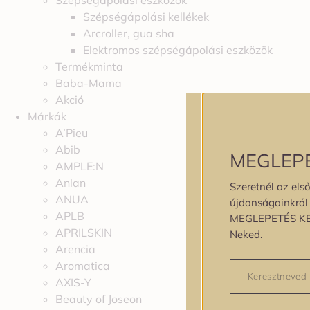
Szépségápolási eszközök
Szépségápolási kellékek
Arcroller, gua sha
Elektromos szépségápolási eszközök
Termékminta
Baba-Mama
Akció
Márkák
A’Pieu
Abib
MEGLEP
AMPLE:N
Anlan
Szeretnél az első
ANUA
újdonságainkról é
APLB
MEGLEPETÉS K
APRILSKIN
Neked.
Arencia
Aromatica
AXIS-Y
Beauty of Joseon