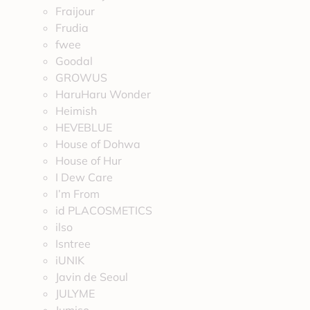
Fraijour
Frudia
fwee
Goodal
GROWUS
HaruHaru Wonder
Heimish
HEVEBLUE
House of Dohwa
House of Hur
I Dew Care
I’m From
id PLACOSMETICS
ilso
Isntree
iUNIK
Javin de Seoul
JULYME