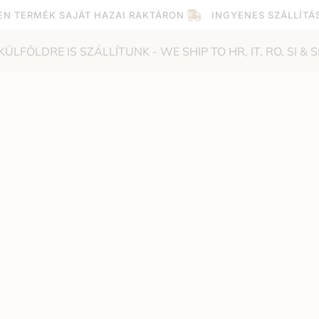
EN TERMÉK SAJÁT HAZAI RAKTÁRON
INGYENES SZÁLLÍTÁ
KÜLFÖLDRE IS SZÁLLÍTUNK - WE SHIP TO HR, IT, RO, SI & S