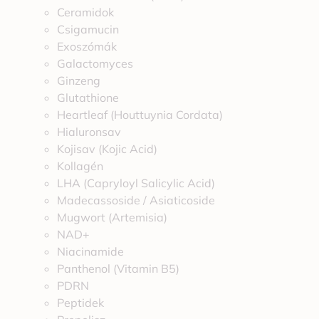
Ceramidok
Csigamucin
Exoszómák
Galactomyces
Ginzeng
Glutathione
Heartleaf (Houttuynia Cordata)
Hialuronsav
Kojisav (Kojic Acid)
Kollagén
LHA (Capryloyl Salicylic Acid)
Madecassoside / Asiaticoside
Mugwort (Artemisia)
NAD+
Niacinamide
Panthenol (Vitamin B5)
PDRN
Peptidek