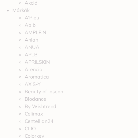
Akció
Márkák
A’Pieu
Abib
AMPLE:N
Anlan
ANUA
APLB
APRILSKIN
Arencia
Aromatica
AXIS-Y
Beauty of Joseon
Biodance
By Wishtrend
Celimax
Centellian24
CLIO
Colorkey