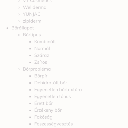
VT Cosmetics
Wellderma
YUNJAC
zipiderm
Bőrállapot
Bőrtípus
Kombinált
Normál
Száraz
Zsíros
Bőrprobléma
Bőrpír
Dehidratált bőr
Egyenetlen bőrtextúra
Egyenetlen tónus
Érett bőr
Érzékeny bőr
Fakóság
Feszességvesztés