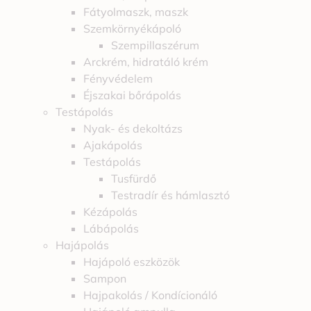
Fátyolmaszk, maszk
Szemkörnyékápoló
Szempillaszérum
Arckrém, hidratáló krém
Fényvédelem
Éjszakai bőrápolás
Testápolás
Nyak- és dekoltázs
Ajakápolás
Testápolás
Tusfürdő
Testradír és hámlasztó
Kézápolás
Lábápolás
Hajápolás
Hajápoló eszközök
Sampon
Hajpakolás / Kondícionáló