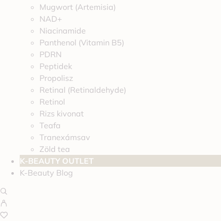
Mugwort (Artemisia)
NAD+
Niacinamide
Panthenol (Vitamin B5)
PDRN
Peptidek
Propolisz
Retinal (Retinaldehyde)
Retinol
Rizs kivonat
Teafa
Tranexámsav
Zöld tea
K-BEAUTY OUTLET
K-Beauty Blog