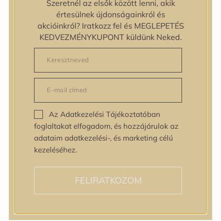
Szeretnél az elsők között lenni, akik
Egyenetlen bőrtextúra
értesülnek újdonságainkról és
Egyenetlen tónus
akcióinkról? Iratkozz fel és MEGLEPETÉS
Érett bőr
KEDVEZMÉNYKUPONT küldünk Neked.
Érzékeny bőr
Fakóság
Feszességvesztés
Irritáció
Pigmentfoltok
Problémás bőr
Az Adatkezelési Tájékoztatóban
Ráncok
foglaltakat elfogadom, és hozzájárulok az
Sérült barrier
adataim adatkezelési-, és marketing célú
Tág pórusok
kezeléséhez.
Speciális bőrápolás
Tini bőrápolás
Várandósság alatt is
FELIRATKOZOM
Hatóanyagok
AHA / BHA
Allantoin