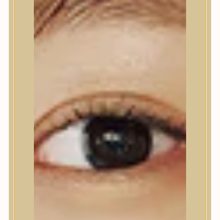
Kézápolás
Lábápolás
Hajápolás
Hajápoló eszközök
Sampon
Hajpakolás / Kondícionáló
Hajápoló ampulla
Hajápoló esszencia
Hajolaj
Fejbőrápolás
Makeup
Korrektor
Fixáló
Pirosító, bronzosító
Sminkalap
Ajkak
Szemek
Alapozók és BB krémek
Szettek & Travel Size