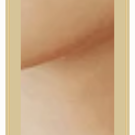
Farm stay
Fraijour
Frudia
fwee
Goodal
GROWUS
HaruHaru Wonder
Heimish
HEVEBLUE
House of Dohwa
House of Hur
I Dew Care
I’m From
id PLACOSMETICS
ilso
Isntree
iUNIK
Javin de Seoul
JULYME