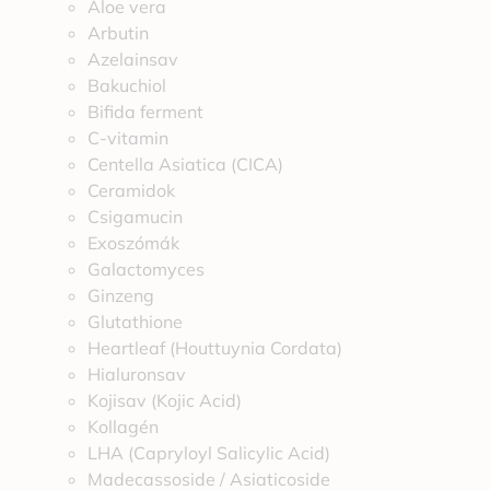
Aloe vera
Arbutin
Azelainsav
Bakuchiol
Bifida ferment
C-vitamin
Centella Asiatica (CICA)
Ceramidok
Csigamucin
Exoszómák
Galactomyces
Ginzeng
Glutathione
Heartleaf (Houttuynia Cordata)
Hialuronsav
Kojisav (Kojic Acid)
Kollagén
LHA (Capryloyl Salicylic Acid)
Madecassoside / Asiaticoside