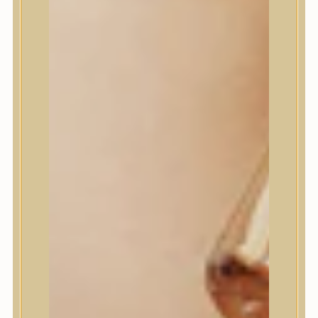
Jumiso
K-SECRET
Kaine
KLAVUU
La’dor
LalaRecipe
Ma:nyo Factory
Máry & May
Masil
Medi-Peel
medicube
Meditherapy
Missha
Mixsoon
Mizon
Nature Republic
Neogen Dermalogy
Nine Less