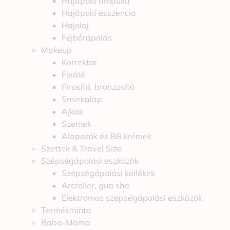
Hajápoló ampulla
Hajápoló esszencia
Hajolaj
Fejbőrápolás
Makeup
Korrektor
Fixáló
Pirosító, bronzosító
Sminkalap
Ajkak
Szemek
Alapozók és BB krémek
Szettek & Travel Size
Szépségápolási eszközök
Szépségápolási kellékek
Arcroller, gua sha
Elektromos szépségápolási eszközök
Termékminta
Baba-Mama