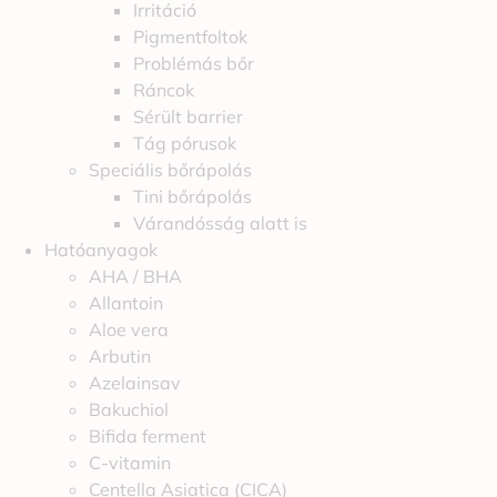
Irritáció
Pigmentfoltok
Problémás bőr
Ráncok
Sérült barrier
Tág pórusok
Speciális bőrápolás
Tini bőrápolás
Várandósság alatt is
Hatóanyagok
AHA / BHA
Allantoin
Aloe vera
Arbutin
Azelainsav
Bakuchiol
Bifida ferment
C-vitamin
Centella Asiatica (CICA)