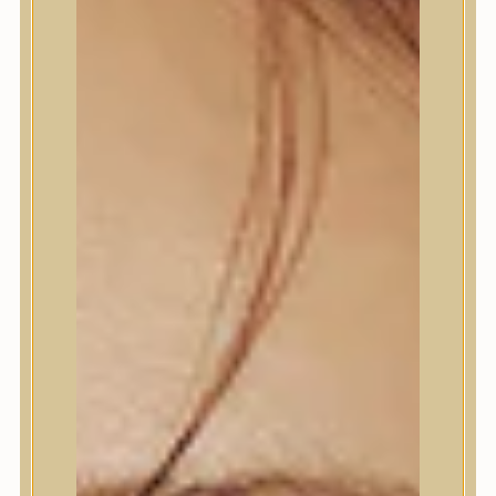
Trendi
Bőrápolás
Arctisztító
Hámlasztó
Tonik, Tonerpárna, Arcpermet
Esszencia
Szérum, ampulla
Fátyolmaszk, maszk
Szemkörnyékápoló
Szempillaszérum
Arckrém, hidratáló krém
Fényvédelem
Éjszakai bőrápolás
Testápolás
Nyak- és dekoltázs
Ajakápolás
Testápolás
Tusfürdő
Testradír és hámlasztó