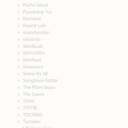
Purito Seoul
Pyunkang Yul
Romand
Round Lab
shaishaishai
shiseido
Skin&Lab
SKIN1004
Skinfood
Slowpure
Some By Mi
Sungboon Editor
The Plant Base
The Saem
TIAM
TIRTIR
TOCOBO
Torriden