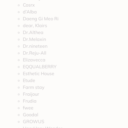
Cosrx
d’Alba
Daeng Gi Meo Ri
dear, Klairs
Dr.Althea
Dr.Melaxin
Dr.nineteen
Dr.Reju-All
Elizavecca
EQQUALBERRY
Esthetic House
Etude
Farm stay
Fraijour
Frudia
fwee
Goodal
GROWUS