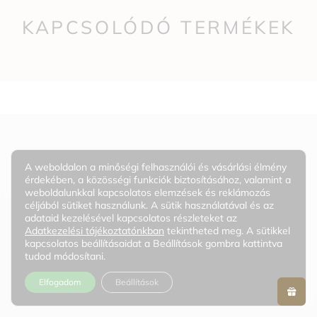
KAPCSOLÓDÓ TERMÉKEK
A weboldalon a minőségi felhasználói és vásárlási élmény
érdekében, a közösségi funkciók biztosításához, valamint a
weboldalunkkal kapcsolatos elemzések és reklámozás
céljából sütiket használunk. A sütik használatával és az
adataid kezelésével kapcsolatos részleteket az
Adatkezelési tájékoztatónkban
tekintheted meg. A sütikkel
kapcsolatos beállításaidat a Beállítások gombra kattintva
tudod módosítani.
Elfogadom
Beállítások