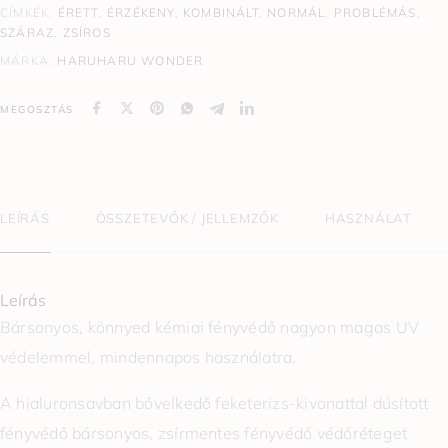
CÍMKÉK:
ÉRETT
,
ÉRZÉKENY
,
KOMBINÁLT
,
NORMÁL
,
PROBLÉMÁS
,
SZÁRAZ
,
ZSÍROS
MÁRKA:
HARUHARU WONDER
MEGOSZTÁS
LEÍRÁS
ÖSSZETEVŐK / JELLEMZŐK
HASZNÁLAT
Leírás
Bársonyos, könnyed kémiai fényvédő nagyon magas UV
védelemmel, mindennapos használatra.
A hialuronsavban bővelkedő feketerizs-kivonattal dúsított
fényvédő bársonyos, zsírmentes fényvédő védőréteget