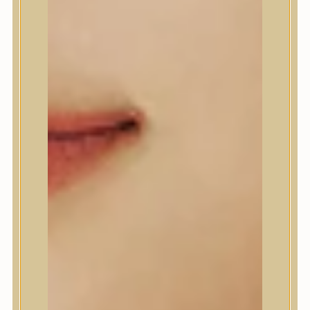
Beauty of Joseon
Biodance
By Wishtrend
Celimax
Centellian24
CLIO
Colorkey
Cosrx
d’Alba
Daeng Gi Meo Ri
dear, Klairs
Dr.Althea
Dr.Melaxin
Dr.nineteen
Dr.Reju-All
Elizavecca
EQQUALBERRY
Esthetic House
Etude