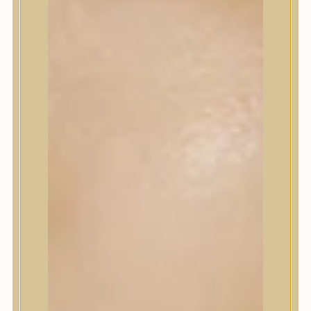
Szépségápolási eszközök
Szépségápolási kellékek
Arcroller, gua sha
Elektromos szépségápolási eszközök
Termékminta
Baba-Mama
Akció
Márkák
A’Pieu
Abib
AMPLE:N
Anlan
ANUA
APLB
APRILSKIN
Arencia
Aromatica
AXIS-Y