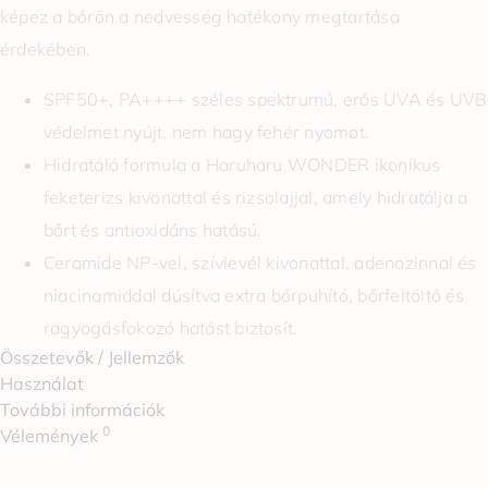
képez a bőrön a nedvesség hatékony megtartása
érdekében.
SPF50+, PA++++ széles spektrumú, erős UVA és UVB
védelmet nyújt, nem hagy fehér nyomot.
Hidratáló formula a Haruharu WONDER ikonikus
feketerizs kivonattal és rizsolajjal, amely hidratálja a
bőrt és antioxidáns hatású.
Ceramide NP-vel, szívlevél kivonattal, adenozinnal és
niacinamiddal dúsítva extra bőrpuhító, bőrfeltöltő és
ragyogásfokozó hatást biztosít.
Összetevők / Jellemzők
Használat
További információk
0
Vélemények