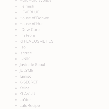
HaruHaru Wonder
Heimish
HEVEBLUE
House of Dohwa
House of Hur
I Dew Care
I’m From
id PLACOSMETICS
ilso
Isntree
iUNIK
Javin de Seoul
JULYME
Jumiso
K-SECRET
Kaine
KLAVUU
La’dor
LalaRecipe