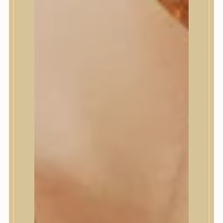
Numbuzin
OOTD
Orien
Peripera
PESTLO
plu
PURCELL
Purito Seoul
Pyunkang Yul
Romand
Round Lab
shaishaishai
shiseido
Skin&Lab
SKIN1004
Skinfood
Slowpure
Some By Mi
Sungboon Editor