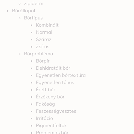
zipiderm
Bőrállapot
Bőrtípus
Kombinált
Normál
Száraz
Zsíros
Bőrprobléma
Bőrpír
Dehidratált bőr
Egyenetlen bőrtextúra
Egyenetlen tónus
Érett bőr
Érzékeny bőr
Fakóság
Feszességvesztés
Irritáció
Pigmentfoltok
Problémás bőr