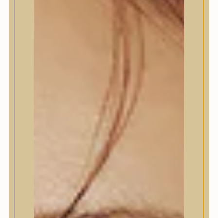
Termékek
Trendi
Bőrápolás
Bőrápolás
Arctisztító
Hámlasztó
Tonik, Tonerpárna, Arcpermet
Esszencia
Szérum, ampulla
Fátyolmaszk, maszk
Szemkörnyékápoló
Szemkörnyékápoló
Szempillaszérum
Arckrém, hidratáló krém
Fényvédelem
Éjszakai bőrápolás
Testápolás
Testápolás
Nyak- és dekoltázs