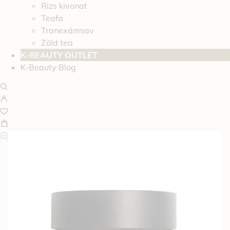
Rizs kivonat
Teafa
Tranexámsav
Zöld tea
K-BEAUTY OUTLET
K-Beauty Blog