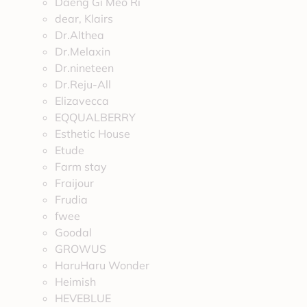
Daeng Gi Meo Ri
dear, Klairs
Dr.Althea
Dr.Melaxin
Dr.nineteen
Dr.Reju-All
Elizavecca
EQQUALBERRY
Esthetic House
Etude
Farm stay
Fraijour
Frudia
fwee
Goodal
GROWUS
HaruHaru Wonder
Heimish
HEVEBLUE