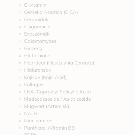
C-vitamin
Centella Asiatica (CICA)
Ceramidok
Csigamucin
Exoszómák
Galactomyces
Ginzeng
Glutathione
Heartleaf (Houttuynia Cordata)
Hialuronsav
Kojisav (Kojic Acid)
Kollagén
LHA (Capryloyl Salicylic Acid)
Madecassoside / Asiaticoside
Mugwort (Artemisia)
NAD+
Niacinamide
Panthenol (Vitamin B5)