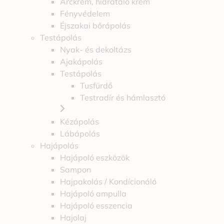
Arckrém, hidratáló krém
Fényvédelem
Éjszakai bőrápolás
Testápolás
Nyak- és dekoltázs
Ajakápolás
Testápolás
Tusfürdő
Testradír és hámlasztó
Kézápolás
Lábápolás
Hajápolás
Hajápoló eszközök
Sampon
Hajpakolás / Kondícionáló
Hajápoló ampulla
Hajápoló esszencia
Hajolaj