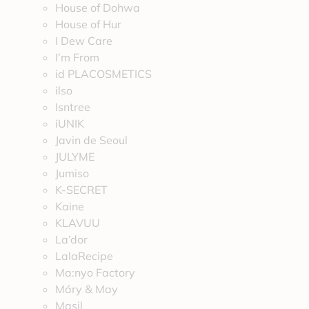
House of Dohwa
House of Hur
I Dew Care
I’m From
id PLACOSMETICS
ilso
Isntree
iUNIK
Javin de Seoul
JULYME
Jumiso
K-SECRET
Kaine
KLAVUU
La’dor
LalaRecipe
Ma:nyo Factory
Máry & May
Masil