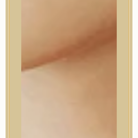
dear, Klairs
Dr.Althea
Dr.Melaxin
Dr.nineteen
Dr.Reju-All
Elizavecca
EQQUALBERRY
Esthetic House
Etude
Farm stay
Fraijour
Frudia
fwee
Goodal
GROWUS
HaruHaru Wonder
Heimish
HEVEBLUE