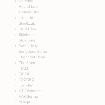
Romand
Round Lab
shaishaishai
shiseido
Skin&Lab
SKIN1004
Skinfood
Slowpure
Some By Mi
Sungboon Editor
The Plant Base
The Saem
TIAM
TIRTIR
TOCOBO
Torriden
VT Cosmetics
Wellderma
YUNJAC