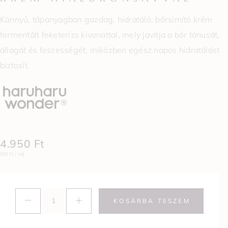
Könnyű, tápanyagban gazdag, hidratáló, bőrsimító krém
fermentált feketerizs kivonattal, mely javítja a bőr tónusát,
állagát és feszességét, miközben egész napos hidratálást
biztosít.
4.950
Ft
(99 Ft / ml)
KOSÁRBA TESZEM