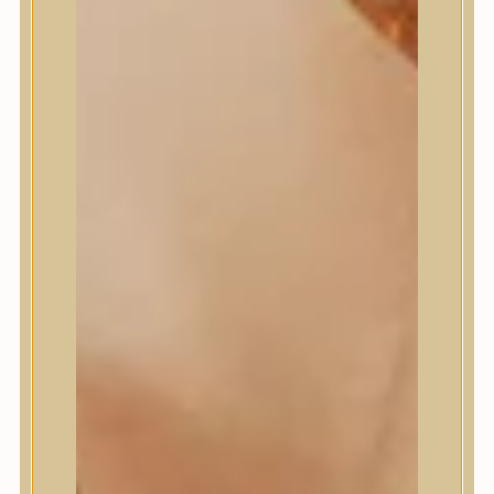
Medi-Peel
medicube
Meditherapy
Missha
Mixsoon
Mizon
Nature Republic
Neogen Dermalogy
Nine Less
Numbuzin
OOTD
Orien
Peripera
PESTLO
plu
PURCELL
Purito Seoul
Pyunkang Yul
Romand