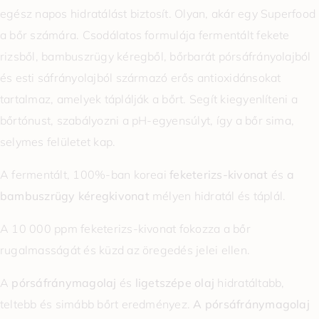
egész napos hidratálást biztosít. Olyan, akár egy Superfood
a bőr számára. Csodálatos formulája fermentált fekete
rizsből, bambuszrügy kéregből, bőrbarát pórsáfrányolajból
és esti sáfrányolajból származó erős antioxidánsokat
tartalmaz, amelyek táplálják a bőrt. Segít kiegyenlíteni a
bőrtónust, szabályozni a pH-egyensúlyt, így a bőr sima,
selymes felületet kap.
A fermentált, 100%-ban koreai
feketerizs-kivonat
és
a
bambuszrügy kéregkivonat
mélyen hidratál és táplál.
A 10 000 ppm feketerizs-kivonat fokozza a bőr
rugalmasságát és küzd az öregedés jelei ellen.
A
pórsáfránymagolaj
és
ligetszépe olaj
hidratáltabb,
teltebb és simább bőrt eredményez.
A pórsáfránymagolaj