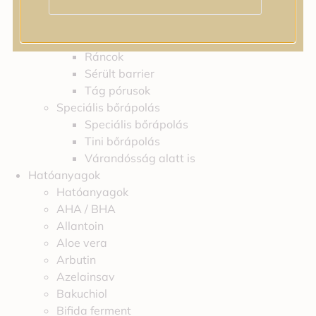
Irritáció
Pigmentfoltok
Problémás bőr
Ráncok
Sérült barrier
Tág pórusok
Speciális bőrápolás
Speciális bőrápolás
Tini bőrápolás
Várandósság alatt is
Hatóanyagok
Hatóanyagok
AHA / BHA
Allantoin
Aloe vera
Arbutin
Azelainsav
Bakuchiol
Bifida ferment