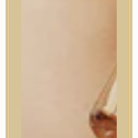
House of Dohwa
House of Hur
I Dew Care
I’m From
id PLACOSMETICS
ilso
Isntree
iUNIK
Javin de Seoul
JULYME
Jumiso
K-SECRET
Kaine
KLAVUU
La’dor
LalaRecipe
Ma:nyo Factory
Máry & May
Masil