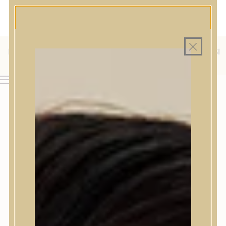
MAGYAR WEBÁRUHÁZ
MINDEN TERMÉK SAJÁT HAZAI RAKTÁRON
INGYENES SZÁLLÍTÁS 19.999 FT FELETT MAGYARORSZÁGRA
KÜLFÖLDRE IS SZÁLLÍTUNK - WE SHIP TO HR, IT, RO, SI
& SK