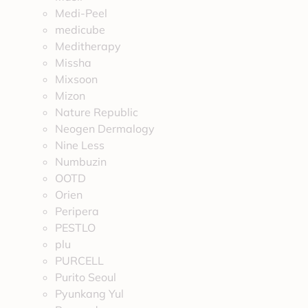
Medi-Peel
medicube
Meditherapy
Missha
Mixsoon
Mizon
Nature Republic
Neogen Dermalogy
Nine Less
Numbuzin
OOTD
Orien
Peripera
PESTLO
plu
PURCELL
Purito Seoul
Pyunkang Yul