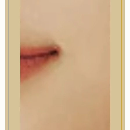
Abib
AMPLE:N
Anlan
ANUA
APLB
APRILSKIN
Arencia
Aromatica
AXIS-Y
Beauty of Joseon
Biodance
By Wishtrend
Celimax
Centellian24
CLIO
Colorkey
Cosrx
d’Alba
Daeng Gi Meo Ri