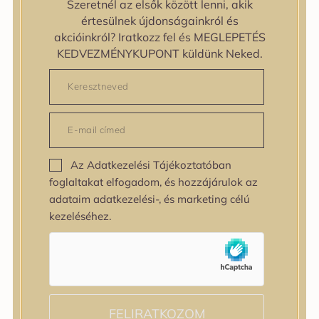
zipiderm
Szeretnél az elsők között lenni, akik
Bőrállapot
értesülnek újdonságainkról és
Bőrállapot
akcióinkról? Iratkozz fel és MEGLEPETÉS
Bőrtípus
KEDVEZMÉNYKUPONT küldünk Neked.
Bőrtípus
Kombinált
Normál
Száraz
Zsíros
Bőrprobléma
Az Adatkezelési Tájékoztatóban
Bőrprobléma
foglaltakat elfogadom, és hozzájárulok az
Bőrpír
adataim adatkezelési-, és marketing célú
Dehidratált bőr
kezeléséhez.
Egyenetlen bőrtextúra
Egyenetlen tónus
Érett bőr
Érzékeny bőr
Fakóság
Feszességvesztés
FELIRATKOZOM