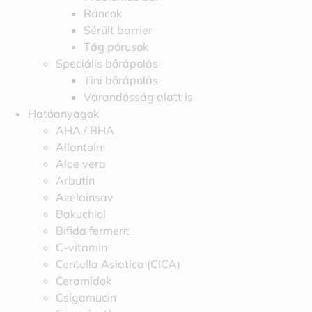
Ráncok
Sérült barrier
Tág pórusok
Speciális bőrápolás
Tini bőrápolás
Várandósság alatt is
Hatóanyagok
AHA / BHA
Allantoin
Aloe vera
Arbutin
Azelainsav
Bakuchiol
Bifida ferment
C-vitamin
Centella Asiatica (CICA)
Ceramidok
Csigamucin