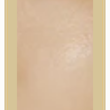
Korrektor
Fixáló
Pirosító, bronzosító
Sminkalap
Ajkak
Szemek
Alapozók és BB krémek
Szettek & Travel Size
Szépségápolási eszközök
Szépségápolási eszközök
Szépségápolási kellékek
Arcroller, gua sha
Elektromos szépségápolási eszközök
Termékminta
Baba-Mama
Akció
Márkák
Márkák
A’Pieu