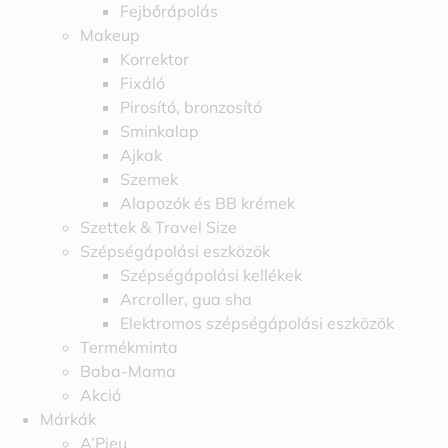
Fejbőrápolás
Makeup
Korrektor
Fixáló
Pirosító, bronzosító
Sminkalap
Ajkak
Szemek
Alapozók és BB krémek
Szettek & Travel Size
Szépségápolási eszközök
Szépségápolási kellékek
Arcroller, gua sha
Elektromos szépségápolási eszközök
Termékminta
Baba-Mama
Akció
Márkák
A’Pieu