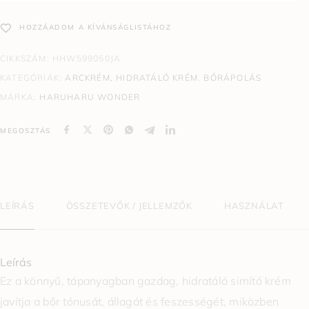
HOZZÁADOM A KÍVÁNSÁGLISTÁHOZ
CIKKSZÁM:
HHW599050JA
KATEGÓRIÁK:
ARCKRÉM, HIDRATÁLÓ KRÉM
,
BŐRÁPOLÁS
MÁRKA:
HARUHARU WONDER
MEGOSZTÁS
LEÍRÁS
ÖSSZETEVŐK / JELLEMZŐK
HASZNÁLAT
Leírás
Ez a könnyű, tápanyagban gazdag, hidratáló simító krém
javítja a bőr tónusát, állagát és feszességét, miközben