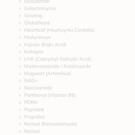
Exoszómák
Galactomyces
Ginzeng
Glutathione
Heartleaf (Houttuynia Cordata)
Hialuronsav
Kojisav (Kojic Acid)
Kollagén
LHA (Capryloyl Salicylic Acid)
Madecassoside / Asiaticoside
Mugwort (Artemisia)
NAD+
Niacinamide
Panthenol (Vitamin B5)
PDRN
Peptidek
Propolisz
Retinal (Retinaldehyde)
Retinol