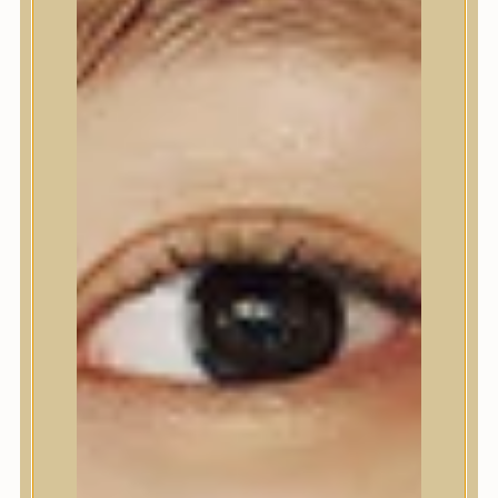
Ajakápolás
Testápolás
Testápolás
Tusfürdő
Testradír és hámlasztó
Kézápolás
Lábápolás
Hajápolás
Hajápolás
Hajápoló eszközök
Sampon
Hajpakolás / Kondícionáló
Hajápoló ampulla
Hajápoló esszencia
Hajolaj
Fejbőrápolás
Makeup
Makeup