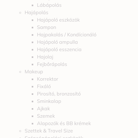
Lábápolás
Hajápolás
Hajápoló eszközök
Sampon
Hajpakolás / Kondícionáló
Hajápoló ampulla
Hajápoló esszencia
Hajolaj
Fejbőrápolás
Makeup
Korrektor
Fixáló
Pirosító, bronzosító
Sminkalap
Ajkak
Szemek
Alapozók és BB krémek
Szettek & Travel Size