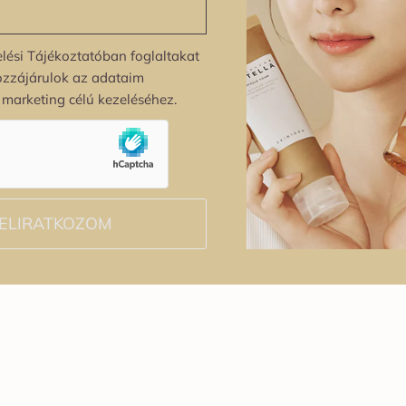
lési Tájékoztatóban foglaltakat
ozzájárulok az adataim
s marketing célú kezeléséhez.
ELIRATKOZOM