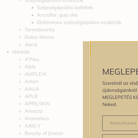
Szépségápolási eszközök
Szépségápolási kellékek
Arcroller, gua sha
Elektromos szépségápolási eszközök
Termékminta
Baba-Mama
Akció
Márkák
A’Pieu
Abib
MEGLEP
AMPLE:N
Anlan
Szeretnél az első
ANUA
újdonságainkról é
APLB
MEGLEPETÉS K
APRILSKIN
Neked.
Arencia
Aromatica
AXIS-Y
Beauty of Joseon