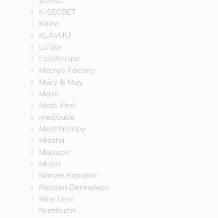
Jumiso
K-SECRET
Kaine
KLAVUU
La’dor
LalaRecipe
Ma:nyo Factory
Máry & May
Masil
Medi-Peel
medicube
Meditherapy
Missha
Mixsoon
Mizon
Nature Republic
Neogen Dermalogy
Nine Less
Numbuzin