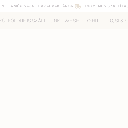
EN TERMÉK SAJÁT HAZAI RAKTÁRON
INGYENES SZÁLLÍTÁ
KÜLFÖLDRE IS SZÁLLÍTUNK - WE SHIP TO HR, IT, RO, SI & S