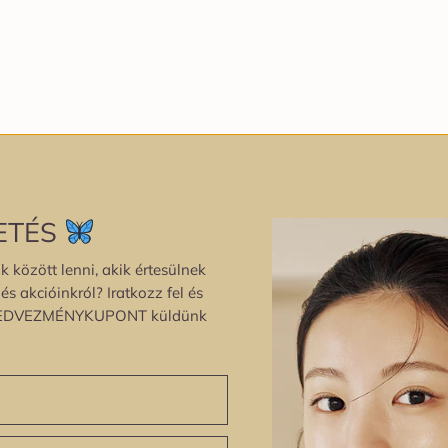
ETÉS
k között lenni, akik értesülnek
s akcióinkról? Iratkozz fel és
EDVEZMÉNYKUPONT küldünk