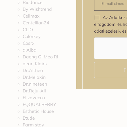
Biodance
By Wishtrend
Celimax
Az Adatkeze
Centellian24
elfogadom, és h
CLIO
adatkezelési-, é
Colorkey
Cosrx
d’Alba
Daeng Gi Meo Ri
dear, Klairs
F
Dr.Althea
Dr.Melaxin
Dr.nineteen
Dr.Reju-All
Elizavecca
EQQUALBERRY
Esthetic House
Etude
Farm stay