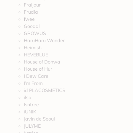
Fraijour
Frudia
fwee
Goodal
GROWUS
HaruHaru Wonder
Heimish
HEVEBLUE
House of Dohwa
House of Hur
I Dew Care
I’m From
id PLACOSMETICS
ilso
Isntree
iUNIK
Javin de Seoul
JULYME