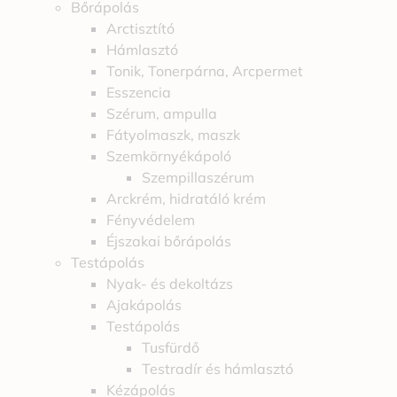
Bőrápolás
Arctisztító
Hámlasztó
Tonik, Tonerpárna, Arcpermet
Esszencia
Szérum, ampulla
Fátyolmaszk, maszk
Szemkörnyékápoló
Szempillaszérum
Arckrém, hidratáló krém
Fényvédelem
Éjszakai bőrápolás
Testápolás
Nyak- és dekoltázs
Ajakápolás
Testápolás
Tusfürdő
Testradír és hámlasztó
Kézápolás