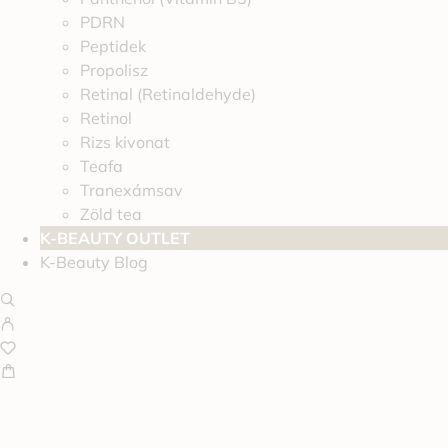
PDRN
Peptidek
Propolisz
Retinal (Retinaldehyde)
Retinol
Rizs kivonat
Teafa
Tranexámsav
Zöld tea
K-BEAUTY OUTLET
K-Beauty Blog