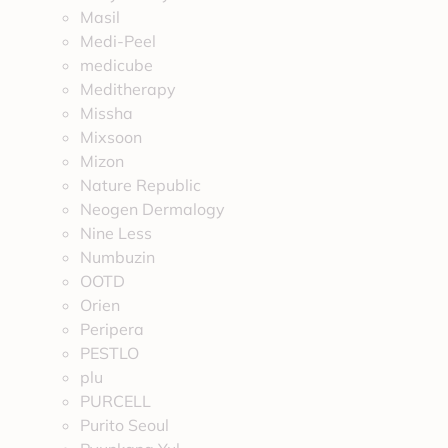
Masil
Medi-Peel
medicube
Meditherapy
Missha
Mixsoon
Mizon
Nature Republic
Neogen Dermalogy
Nine Less
Numbuzin
OOTD
Orien
Peripera
PESTLO
plu
PURCELL
Purito Seoul