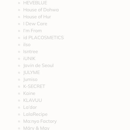
HEVEBLUE
House of Dohwa
House of Hur
I Dew Care
I’m From
id PLACOSMETICS
ilso
Isntree
iUNIK
Javin de Seoul
JULYME
Jumiso
K-SECRET
Kaine
KLAVUU
La’dor
LalaRecipe
Ma:nyo Factory
Máry & May