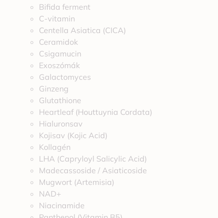
Bifida ferment
C-vitamin
Centella Asiatica (CICA)
Ceramidok
Csigamucin
Exoszómák
Galactomyces
Ginzeng
Glutathione
Heartleaf (Houttuynia Cordata)
Hialuronsav
Kojisav (Kojic Acid)
Kollagén
LHA (Capryloyl Salicylic Acid)
Madecassoside / Asiaticoside
Mugwort (Artemisia)
NAD+
Niacinamide
Panthenol (Vitamin B5)