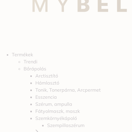
Termékek
Trendi
Bőrápolás
Arctisztító
Hámlasztó
Tonik, Tonerpárna, Arcpermet
Esszencia
Szérum, ampulla
Fátyolmaszk, maszk
Szemkörnyékápoló
Szempillaszérum