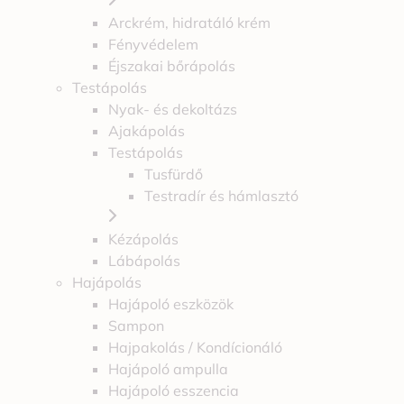
Arckrém, hidratáló krém
Fényvédelem
Éjszakai bőrápolás
Testápolás
Nyak- és dekoltázs
Ajakápolás
Testápolás
Tusfürdő
Testradír és hámlasztó
Kézápolás
Lábápolás
Hajápolás
Hajápoló eszközök
Sampon
Hajpakolás / Kondícionáló
Hajápoló ampulla
Hajápoló esszencia