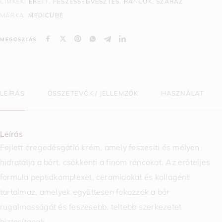
CÍMKÉK:
ÉRETT
,
FESZESSÉGVESZTÉS
,
RÁNCOK
,
SZÁRAZ
MÁRKA:
MEDICUBE
MEGOSZTÁS
LEÍRÁS
ÖSSZETEVŐK / JELLEMZŐK
HASZNÁLAT
Leírás
Fejlett öregedésgátló krém, amely feszesíti és mélyen
hidratálja a bőrt, csökkenti a finom ráncokat. Az erőteljes
formula peptidkomplexet, ceramidokat és kollagént
tartalmaz, amelyek együttesen fokozzák a bőr
rugalmasságát és feszesebb, teltebb szerkezetet
biztosítanak.