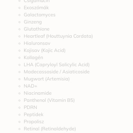
Csigamucin
Exoszómák
Galactomyces
Ginzeng
Glutathione
Heartleaf (Houttuynia Cordata)
Hialuronsav
Kojisav (Kojic Acid)
Kollagén
LHA (Capryloyl Salicylic Acid)
Madecassoside / Asiaticoside
Mugwort (Artemisia)
NAD+
Niacinamide
Panthenol (Vitamin B5)
PDRN
Peptidek
Propolisz
Retinal (Retinaldehyde)