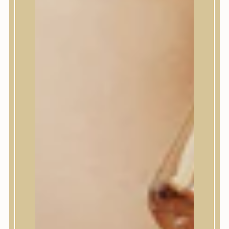
House of Dohwa
House of Hur
I Dew Care
I’m From
id PLACOSMETICS
ilso
Isntree
iUNIK
Javin de Seoul
JULYME
Jumiso
K-SECRET
Kaine
KLAVUU
La’dor
LalaRecipe
Ma:nyo Factory
Máry & May