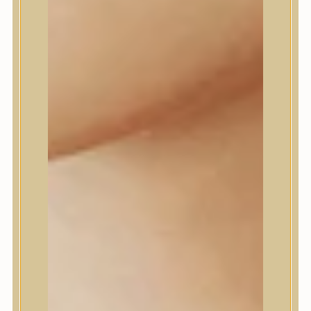
Daeng Gi Meo Ri
dear, Klairs
Dr.Althea
Dr.Melaxin
Dr.nineteen
Dr.Reju-All
Elizavecca
EQQUALBERRY
Esthetic House
Etude
Farm stay
Fraijour
Frudia
fwee
Goodal
GROWUS
HaruHaru Wonder
Heimish
HEVEBLUE