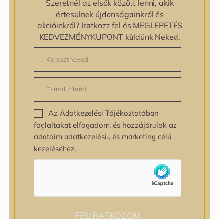
Szeretnél az elsők között lenni, akik
zipiderm
értesülnek újdonságainkról és
Bőrállapot
akcióinkról? Iratkozz fel és MEGLEPETÉS
Bőrállapot
KEDVEZMÉNYKUPONT küldünk Neked.
Bőrtípus
Bőrtípus
Kombinált
Normál
Száraz
Zsíros
Az Adatkezelési Tájékoztatóban
Bőrprobléma
foglaltakat elfogadom, és hozzájárulok az
Bőrprobléma
adataim adatkezelési-, és marketing célú
Bőrpír
kezeléséhez.
Dehidratált bőr
Egyenetlen bőrtextúra
Egyenetlen tónus
Érett bőr
Érzékeny bőr
Fakóság
FELIRATKOZOM