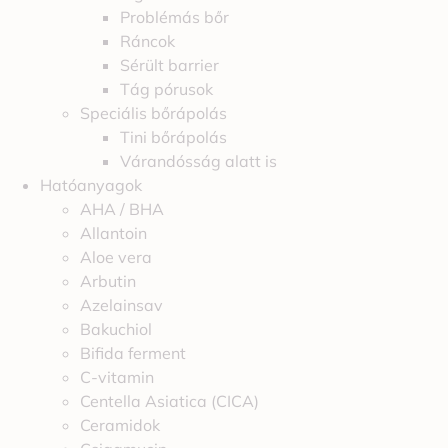
Problémás bőr
Ráncok
Sérült barrier
Tág pórusok
Speciális bőrápolás
Tini bőrápolás
Várandósság alatt is
Hatóanyagok
AHA / BHA
Allantoin
Aloe vera
Arbutin
Azelainsav
Bakuchiol
Bifida ferment
C-vitamin
Centella Asiatica (CICA)
Ceramidok