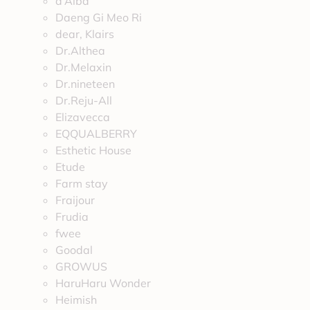
d’Alba
Daeng Gi Meo Ri
dear, Klairs
Dr.Althea
Dr.Melaxin
Dr.nineteen
Dr.Reju-All
Elizavecca
EQQUALBERRY
Esthetic House
Etude
Farm stay
Fraijour
Frudia
fwee
Goodal
GROWUS
HaruHaru Wonder
Heimish