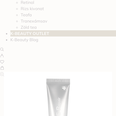
Retinol
Rizs kivonat
Teafa
Tranexámsav
Zöld tea
K-BEAUTY OUTLET
K-Beauty Blog