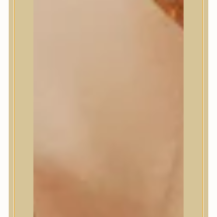
Masil
Medi-Peel
medicube
Meditherapy
Missha
Mixsoon
Mizon
Nature Republic
Neogen Dermalogy
Nine Less
Numbuzin
OOTD
Orien
Peripera
PESTLO
plu
PURCELL
Purito Seoul
Pyunkang Yul