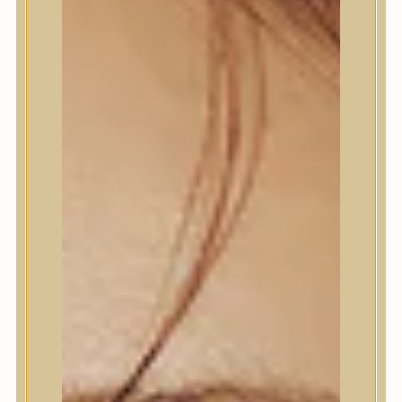
Termékek
Termékek
Trendi
Bőrápolás
Bőrápolás
Arctisztító
Hámlasztó
Tonik, Tonerpárna, Arcpermet
Esszencia
Szérum, ampulla
Fátyolmaszk, maszk
Szemkörnyékápoló
Szemkörnyékápoló
Szempillaszérum
Arckrém, hidratáló krém
Fényvédelem
Éjszakai bőrápolás
Testápolás
Testápolás