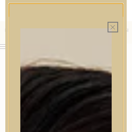
MAGYAR WEBÁRUHÁZ
MINDEN TERMÉK SAJÁT HAZAI RAKTÁRON
INGYENES SZÁLLÍTÁS 19.999 FT FELETT MAGYARORSZÁGRA
KÜLFÖLDRE IS SZÁLLÍTUNK - WE SHIP TO HR, IT, RO, SI
& SK