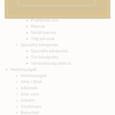
Feszességvesztés
Irritáció
Pigmentfoltok
Problémás bőr
Ráncok
Sérült barrier
Tág pórusok
Speciális bőrápolás
Speciális bőrápolás
Tini bőrápolás
Várandósság alatt is
Hatóanyagok
Hatóanyagok
AHA / BHA
Allantoin
Aloe vera
Arbutin
Azelainsav
Bakuchiol