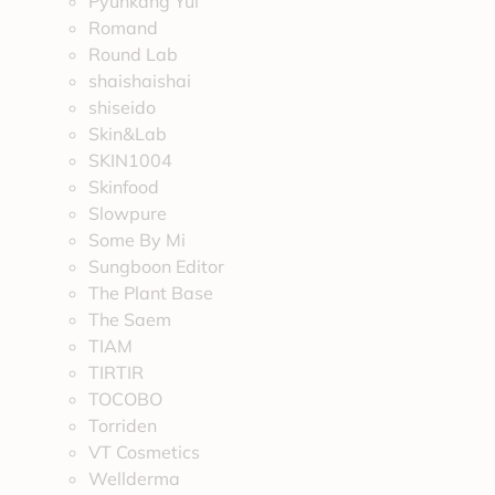
Pyunkang Yul
Romand
Round Lab
shaishaishai
shiseido
Skin&Lab
SKIN1004
Skinfood
Slowpure
Some By Mi
Sungboon Editor
The Plant Base
The Saem
TIAM
TIRTIR
TOCOBO
Torriden
VT Cosmetics
Wellderma