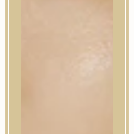
Korrektor
Fixáló
Pirosító, bronzosító
Sminkalap
Ajkak
Szemek
Alapozók és BB krémek
Szettek & Travel Size
Szépségápolási eszközök
Szépségápolási eszközök
Szépségápolási kellékek
Arcroller, gua sha
Elektromos szépségápolási eszközök
Termékminta
Baba-Mama
Akció
Márkák
Márkák