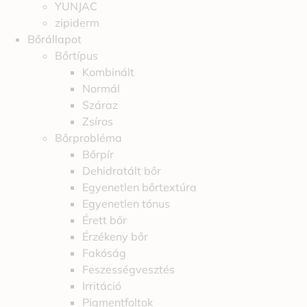
YUNJAC
zipiderm
Bőrállapot
Bőrtípus
Kombinált
Normál
Száraz
Zsíros
Bőrprobléma
Bőrpír
Dehidratált bőr
Egyenetlen bőrtextúra
Egyenetlen tónus
Érett bőr
Érzékeny bőr
Fakóság
Feszességvesztés
Irritáció
Pigmentfoltok