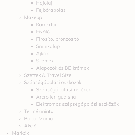
Hajolaj
Fejbőrápolás
Makeup
Korrektor
Fixáló
Pirosító, bronzosító
Sminkalap
Ajkak
Szemek
Alapozók és BB krémek
Szettek & Travel Size
Szépségápolási eszközök
Szépségápolási kellékek
Arcroller, gua sha
Elektromos szépségápolási eszközök
Termékminta
Baba-Mama
Akció
Márkák