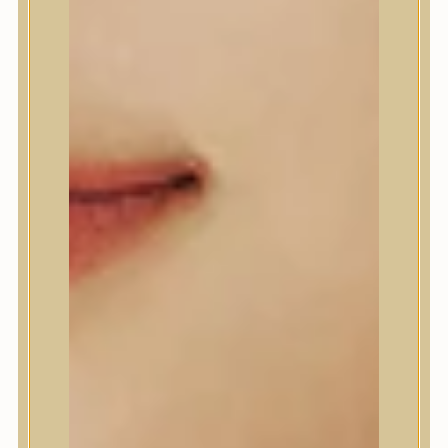
A’Pieu
Abib
AMPLE:N
Anlan
ANUA
APLB
APRILSKIN
Arencia
Aromatica
AXIS-Y
Beauty of Joseon
Biodance
By Wishtrend
Celimax
Centellian24
CLIO
Colorkey
Cosrx
d’Alba