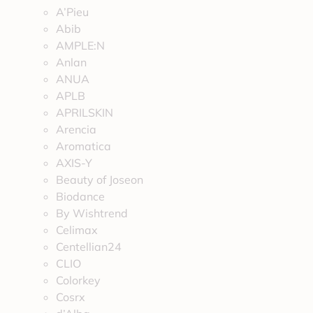
A’Pieu
Abib
AMPLE:N
Anlan
ANUA
APLB
APRILSKIN
Arencia
Aromatica
AXIS-Y
Beauty of Joseon
Biodance
By Wishtrend
Celimax
Centellian24
CLIO
Colorkey
Cosrx