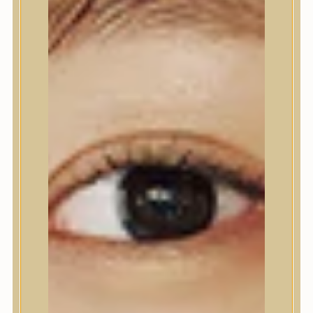
Nyak- és dekoltázs
Ajakápolás
Testápolás
Testápolás
Tusfürdő
Testradír és hámlasztó
Kézápolás
Lábápolás
Hajápolás
Hajápolás
Hajápoló eszközök
Sampon
Hajpakolás / Kondícionáló
Hajápoló ampulla
Hajápoló esszencia
Hajolaj
Fejbőrápolás
Makeup
Makeup