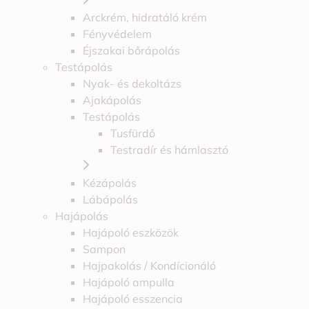
Arckrém, hidratáló krém
Fényvédelem
Éjszakai bőrápolás
Testápolás
Nyak- és dekoltázs
Ajakápolás
Testápolás
Tusfürdő
Testradír és hámlasztó
Kézápolás
Lábápolás
Hajápolás
Hajápoló eszközök
Sampon
Hajpakolás / Kondícionáló
Hajápoló ampulla
Hajápoló esszencia