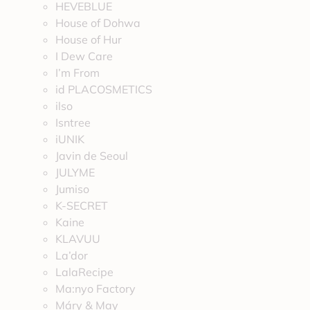
HEVEBLUE
House of Dohwa
House of Hur
I Dew Care
I’m From
id PLACOSMETICS
ilso
Isntree
iUNIK
Javin de Seoul
JULYME
Jumiso
K-SECRET
Kaine
KLAVUU
La’dor
LalaRecipe
Ma:nyo Factory
Máry & May