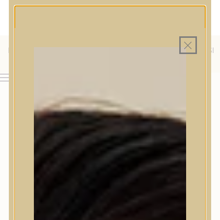
MAGYAR WEBÁRUHÁZ
MINDEN TERMÉK SAJÁT HAZAI RAKTÁRON
INGYENES SZÁLLÍTÁS 19.999 FT FELETT MAGYARORSZÁGRA
KÜLFÖLDRE IS SZÁLLÍTUNK - WE SHIP TO HR, IT, RO, SI
& SK