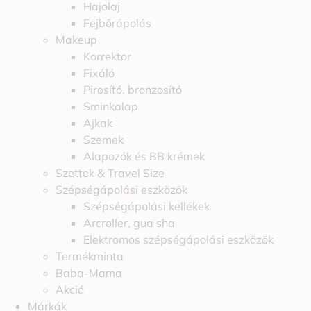
Hajolaj
Fejbőrápolás
Makeup
Korrektor
Fixáló
Pirosító, bronzosító
Sminkalap
Ajkak
Szemek
Alapozók és BB krémek
Szettek & Travel Size
Szépségápolási eszközök
Szépségápolási kellékek
Arcroller, gua sha
Elektromos szépségápolási eszközök
Termékminta
Baba-Mama
Akció
Márkák