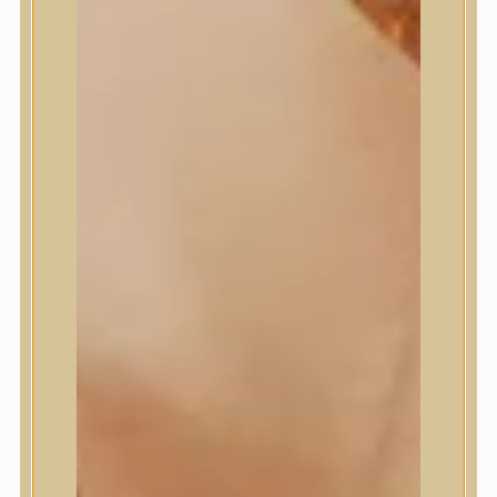
Masil
Medi-Peel
medicube
Meditherapy
Missha
Mixsoon
Mizon
Nature Republic
Neogen Dermalogy
Nine Less
Numbuzin
OOTD
Orien
Peripera
PESTLO
plu
PURCELL
Purito Seoul
Pyunkang Yul