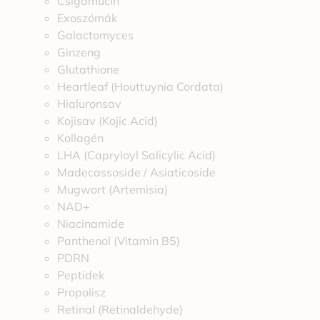
Csigamucin
Exoszómák
Galactomyces
Ginzeng
Glutathione
Heartleaf (Houttuynia Cordata)
Hialuronsav
Kojisav (Kojic Acid)
Kollagén
LHA (Capryloyl Salicylic Acid)
Madecassoside / Asiaticoside
Mugwort (Artemisia)
NAD+
Niacinamide
Panthenol (Vitamin B5)
PDRN
Peptidek
Propolisz
Retinal (Retinaldehyde)