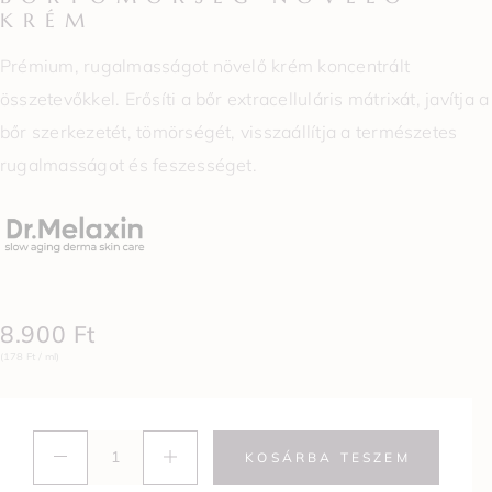
KRÉM
Prémium, rugalmasságot növelő krém koncentrált
összetevőkkel. Erősíti a bőr extracelluláris mátrixát, j
avítja a
bőr szerkezetét, tömörségét, visszaállítja a természetes
rugalmasságot és feszességet.
8.900
Ft
(178 Ft / ml)
KOSÁRBA TESZEM