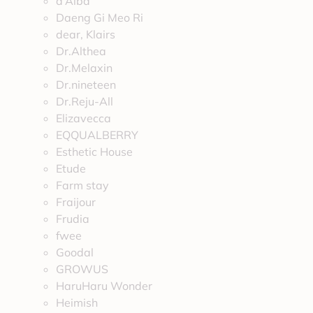
d’Alba
Daeng Gi Meo Ri
dear, Klairs
Dr.Althea
Dr.Melaxin
Dr.nineteen
Dr.Reju-All
Elizavecca
EQQUALBERRY
Esthetic House
Etude
Farm stay
Fraijour
Frudia
fwee
Goodal
GROWUS
HaruHaru Wonder
Heimish