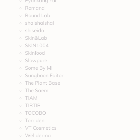
Pyunkang Yul
Romand
Round Lab
shaishaishai
shiseido
Skin&Lab
SKIN1004
Skinfood
Slowpure
Some By Mi
Sungboon Editor
The Plant Base
The Saem
TIAM
TIRTIR
TOCOBO
Torriden
VT Cosmetics
Wellderma