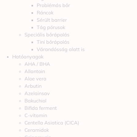
Problémás bőr
Ráncok
Sérült barrier
Tág pórusok
Speciális bőrápolás
Tini bőrápolás
Várandósság alatt is
Hatóanyagok
AHA / BHA
Allantoin
Aloe vera
Arbutin
Azelainsav
Bakuchiol
Bifida ferment
C-vitamin
Centella Asiatica (CICA)
Ceramidok