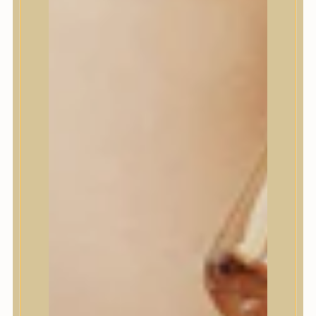
House of Dohwa
House of Hur
I Dew Care
I’m From
id PLACOSMETICS
ilso
Isntree
iUNIK
Javin de Seoul
JULYME
Jumiso
K-SECRET
Kaine
KLAVUU
La’dor
LalaRecipe
Ma:nyo Factory
Máry & May