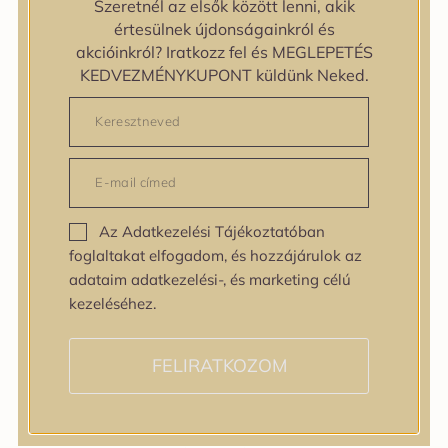
Szeretnél az elsők között lenni, akik
zipiderm
értesülnek újdonságainkról és
Bőrállapot
akcióinkról? Iratkozz fel és MEGLEPETÉS
Bőrállapot
KEDVEZMÉNYKUPONT küldünk Neked.
Bőrtípus
Bőrtípus
Kombinált
Normál
Száraz
Zsíros
Az Adatkezelési Tájékoztatóban
Bőrprobléma
foglaltakat elfogadom, és hozzájárulok az
Bőrprobléma
adataim adatkezelési-, és marketing célú
Bőrpír
kezeléséhez.
Dehidratált bőr
Egyenetlen bőrtextúra
Egyenetlen tónus
FELIRATKOZOM
Érett bőr
Érzékeny bőr
Fakóság