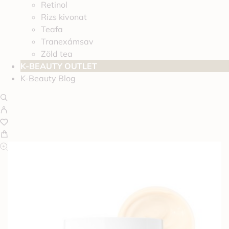
Retinol
Rizs kivonat
Teafa
Tranexámsav
Zöld tea
K-BEAUTY OUTLET
K-Beauty Blog