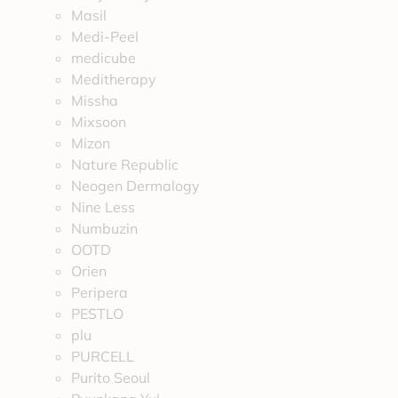
Masil
Medi-Peel
medicube
Meditherapy
Missha
Mixsoon
Mizon
Nature Republic
Neogen Dermalogy
Nine Less
Numbuzin
OOTD
Orien
Peripera
PESTLO
plu
PURCELL
Purito Seoul