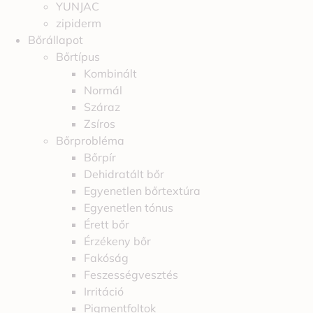
YUNJAC
zipiderm
Bőrállapot
Bőrtípus
Kombinált
Normál
Száraz
Zsíros
Bőrprobléma
Bőrpír
Dehidratált bőr
Egyenetlen bőrtextúra
Egyenetlen tónus
Érett bőr
Érzékeny bőr
Fakóság
Feszességvesztés
Irritáció
Pigmentfoltok