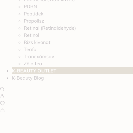
PDRN
Peptidek
Propolisz
Retinal (Retinaldehyde)
Retinol
Rizs kivonat
Teafa
Tranexámsav
Zöld tea
K-BEAUTY OUTLET
K-Beauty Blog