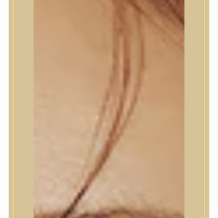
Termékek
Termékek
Trendi
Bőrápolás
Bőrápolás
Arctisztító
Hámlasztó
Tonik, Tonerpárna, Arcpermet
Esszencia
Szérum, ampulla
Fátyolmaszk, maszk
Szemkörnyékápoló
Szemkörnyékápoló
Szempillaszérum
Arckrém, hidratáló krém
Fényvédelem
Éjszakai bőrápolás
Testápolás
Testápolás