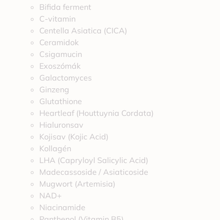
Bifida ferment
C-vitamin
Centella Asiatica (CICA)
Ceramidok
Csigamucin
Exoszómák
Galactomyces
Ginzeng
Glutathione
Heartleaf (Houttuynia Cordata)
Hialuronsav
Kojisav (Kojic Acid)
Kollagén
LHA (Capryloyl Salicylic Acid)
Madecassoside / Asiaticoside
Mugwort (Artemisia)
NAD+
Niacinamide
Panthenol (Vitamin B5)