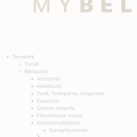
Termékek
Trendi
Bőrápolás
Arctisztító
Hámlasztó
Tonik, Tonerpárna, Arcpermet
Esszencia
Szérum, ampulla
Fátyolmaszk, maszk
Szemkörnyékápoló
Szempillaszérum