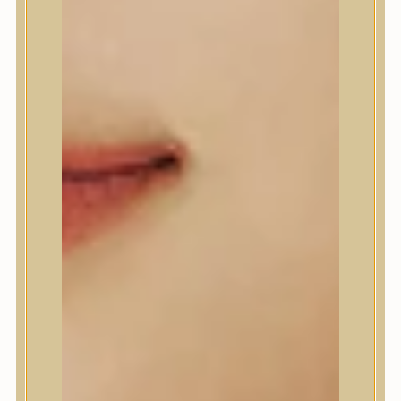
A’Pieu
Abib
AMPLE:N
Anlan
ANUA
APLB
APRILSKIN
Arencia
Aromatica
AXIS-Y
Beauty of Joseon
Biodance
By Wishtrend
Celimax
Centellian24
CLIO
Colorkey
Cosrx
d’Alba