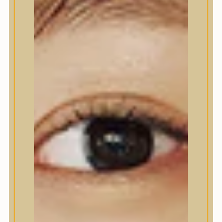
Nyak- és dekoltázs
Ajakápolás
Testápolás
Testápolás
Tusfürdő
Testradír és hámlasztó
Kézápolás
Lábápolás
Hajápolás
Hajápolás
Hajápoló eszközök
Sampon
Hajpakolás / Kondícionáló
Hajápoló ampulla
Hajápoló esszencia
Hajolaj
Fejbőrápolás
Makeup
Makeup