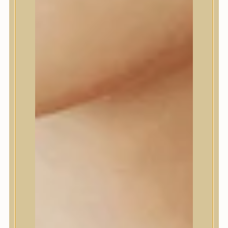
Daeng Gi Meo Ri
dear, Klairs
Dr.Althea
Dr.Melaxin
Dr.nineteen
Dr.Reju-All
Elizavecca
EQQUALBERRY
Esthetic House
Etude
Farm stay
Fraijour
Frudia
fwee
Goodal
GROWUS
HaruHaru Wonder
Heimish
HEVEBLUE