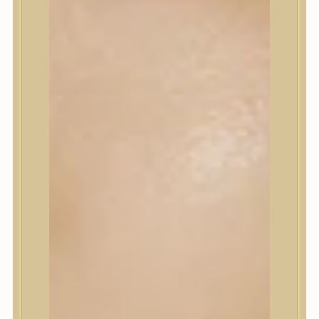
Korrektor
Fixáló
Pirosító, bronzosító
Sminkalap
Ajkak
Szemek
Alapozók és BB krémek
Szettek & Travel Size
Szépségápolási eszközök
Szépségápolási eszközök
Szépségápolási kellékek
Arcroller, gua sha
Elektromos szépségápolási eszközök
Termékminta
Baba-Mama
Akció
Márkák
Márkák