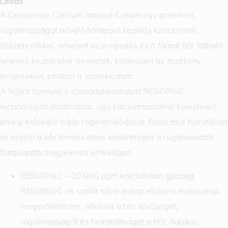
Leírás
A Cemenrete Calcium Intense Cream egy prémium,
rugalmasságot növelő bőrápoló kezelés koncentrált
összetevőkkel, amelyet az öregedés és a fáradt bőr látható
jeleinek kezelésére terveztek, különösen az érzékeny
területeken, például a szemek alatt.
A fejlett formula a szabadalmaztatott REBORNIC
technológiát alkalmazza, egy kalciumtartalmú komplexet,
amely elősegíti a bőr regenerálódását, fokozza a hidratálást
és erősíti a bőr természetes védőrétegét a rugalmasabb,
fiatalosabb megjelenés érdekében.
REBORNIC – 10 000 ppm kalciumban gazdag
REBORNIC-ot szállít a bőr extracelluláris mátrixának
megerősítésére, növelve a bőr sűrűségét,
rugalmasságát és hidratáltságát a telt, fiatalos