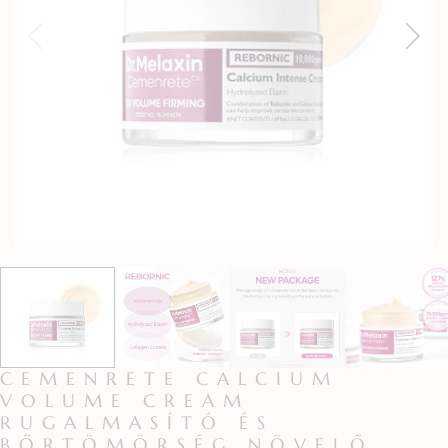
CEMENRETE CALCIUM
VOLUME CREAM
RUGALMASÍTÓ ÉS
BŐRTÖMÖRSÉG NÖVELŐ