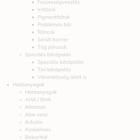
Feszességvesztés
Irritáció
Pigmentfoltok
Problémás bőr
Ráncok
Sérült barrier
Tág pórusok
Speciális bőrápolás
Speciális bőrápolás
Tini bőrápolás
Várandósság alatt is
Hatóanyagok
Hatóanyagok
AHA / BHA
Allantoin
Aloe vera
Arbutin
Azelainsav
Bakuchiol