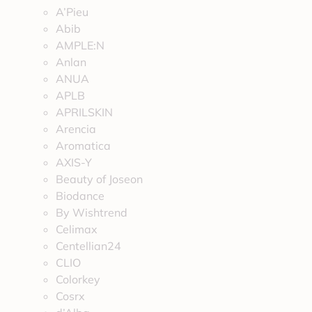
A’Pieu
Abib
AMPLE:N
Anlan
ANUA
APLB
APRILSKIN
Arencia
Aromatica
AXIS-Y
Beauty of Joseon
Biodance
By Wishtrend
Celimax
Centellian24
CLIO
Colorkey
Cosrx