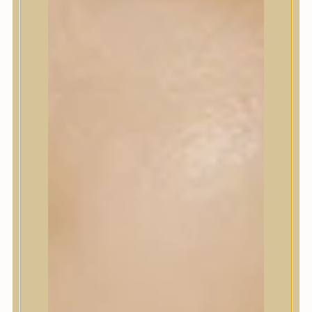
Sminkalap
Ajkak
Szemek
Alapozók és BB krémek
Szettek & Travel Size
Szépségápolási eszközök
Szépségápolási eszközök
Szépségápolási kellékek
Arcroller, gua sha
Elektromos szépségápolási eszközök
Termékminta
Baba-Mama
Akció
Márkák
Márkák
A’Pieu
Abib
AMPLE:N