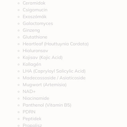
Ceramidok
Csigamucin
Exoszómák
Galactomyces
Ginzeng
Glutathione
Heartleaf (Houttuynia Cordata)
Hialuronsav
Kojisav (Kojic Acid)
Kollagén
LHA (Capryloyl Salicylic Acid)
Madecassoside / Asiaticoside
Mugwort (Artemisia)
NAD+
Niacinamide
Panthenol (Vitamin B5)
PDRN
Peptidek
Propolisz