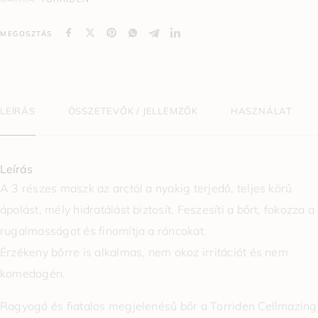
MEGOSZTÁS
LEÍRÁS
ÖSSZETEVŐK / JELLEMZŐK
HASZNÁLAT
Leírás
A 3 részes maszk az arctól a nyakig terjedő, teljes körű
ápolást, mély hidratálást biztosít. Feszesíti a bőrt, fokozza a
rugalmasságot és finomítja a ráncokat.
Érzékeny bőrre is alkalmas, nem okoz irritációt és nem
komedogén.
Ragyogó és fiatalos megjelenésű bőr a Torriden Cellmazing