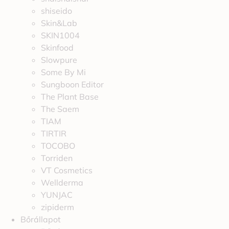
shiseido
Skin&Lab
SKIN1004
Skinfood
Slowpure
Some By Mi
Sungboon Editor
The Plant Base
The Saem
TIAM
TIRTIR
TOCOBO
Torriden
VT Cosmetics
Wellderma
YUNJAC
zipiderm
Bőrállapot