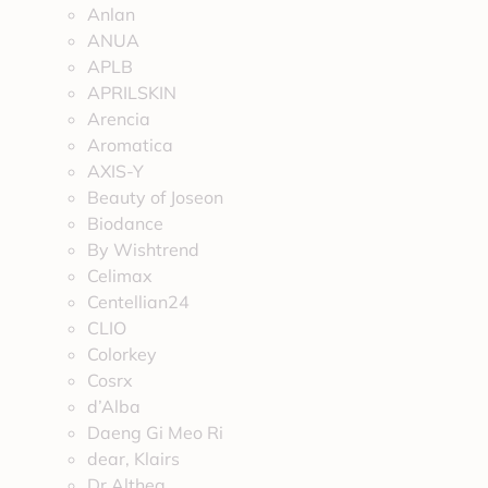
Anlan
ANUA
APLB
APRILSKIN
Arencia
Aromatica
AXIS-Y
Beauty of Joseon
Biodance
By Wishtrend
Celimax
Centellian24
CLIO
Colorkey
Cosrx
d’Alba
Daeng Gi Meo Ri
dear, Klairs
Dr.Althea