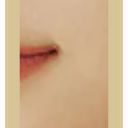
Anlan
ANUA
APLB
APRILSKIN
Arencia
Aromatica
AXIS-Y
Beauty of Joseon
Biodance
By Wishtrend
Celimax
Centellian24
CLIO
Colorkey
Cosrx
d’Alba
Daeng Gi Meo Ri
dear, Klairs
Dr.Althea