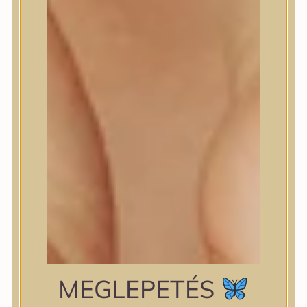
shiseido
Skin&Lab
SKIN1004
Skinfood
Slowpure
Some By Mi
Sungboon Editor
The Plant Base
The Saem
TIAM
TIRTIR
TOCOBO
Torriden
VT Cosmetics
Wellderma
YUNJAC
zipiderm
MEGLEPETÉS
Bőrállapot
Bőrállapot