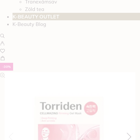
Tranexámsav
Zöld tea
K-BEAUTY OUTLET
K-Beauty Blog
-30%