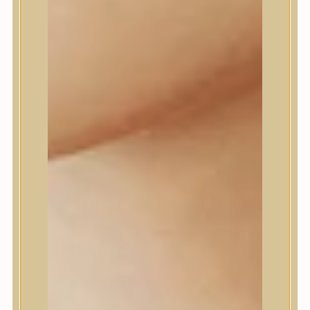
Dr.Melaxin
Dr.nineteen
Dr.Reju-All
Elizavecca
EQQUALBERRY
Esthetic House
Etude
Farm stay
Fraijour
Frudia
fwee
Goodal
GROWUS
HaruHaru Wonder
Heimish
HEVEBLUE
House of Dohwa
House of Hur
I Dew Care