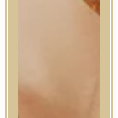
Meditherapy
Missha
Mixsoon
Mizon
Nature Republic
Neogen Dermalogy
Nine Less
Numbuzin
OOTD
Orien
Peripera
PESTLO
plu
PURCELL
Purito Seoul
Pyunkang Yul
Romand
Round Lab
shaishaishai