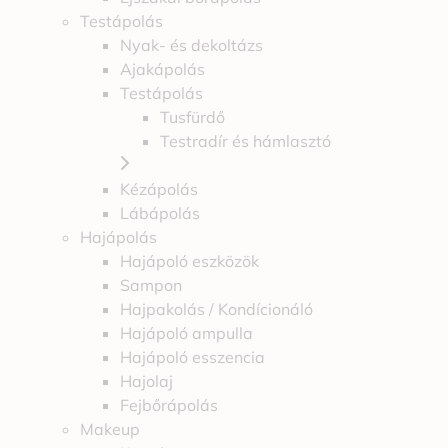
Testápolás
Nyak- és dekoltázs
Ajakápolás
Testápolás
Tusfürdő
Testradír és hámlasztó
Kézápolás
Lábápolás
Hajápolás
Hajápoló eszközök
Sampon
Hajpakolás / Kondícionáló
Hajápoló ampulla
Hajápoló esszencia
Hajolaj
Fejbőrápolás
Makeup