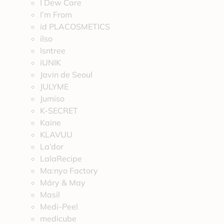
I Dew Care
I’m From
id PLACOSMETICS
ilso
Isntree
iUNIK
Javin de Seoul
JULYME
Jumiso
K-SECRET
Kaine
KLAVUU
La’dor
LalaRecipe
Ma:nyo Factory
Máry & May
Masil
Medi-Peel
medicube