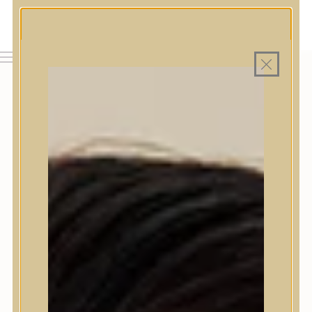
MAGYAR WEBÁRUHÁZ
MINDEN TERMÉK SAJÁT HAZAI RAKTÁRON
INGYENES SZÁLLÍTÁS 19.999 FT FELETT MAGYARORSZÁGRA