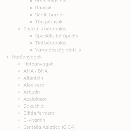
Problémás bőr
Ráncok
Sérült barrier
Tág pórusok
Speciális bőrápolás
Speciális bőrápolás
Tini bőrápolás
Várandósság alatt is
Hatóanyagok
Hatóanyagok
AHA / BHA
Allantoin
Aloe vera
Arbutin
Azelainsav
Bakuchiol
Bifida ferment
C-vitamin
Centella Asiatica (CICA)