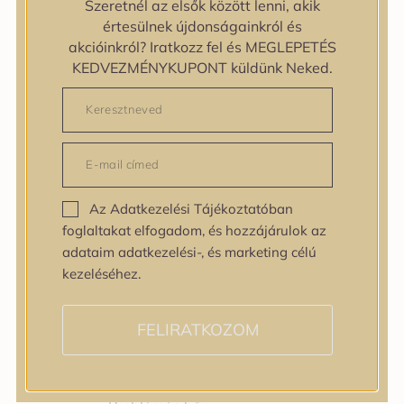
Szeretnél az elsők között lenni, akik
Bőrtípus
értesülnek újdonságainkról és
Bőrtípus
akcióinkról? Iratkozz fel és MEGLEPETÉS
Kombinált
KEDVEZMÉNYKUPONT küldünk Neked.
Normál
Száraz
Zsíros
Bőrprobléma
Bőrprobléma
Bőrpír
Az Adatkezelési Tájékoztatóban
Dehidratált bőr
foglaltakat elfogadom, és hozzájárulok az
Egyenetlen bőrtextúra
adataim adatkezelési-, és marketing célú
Egyenetlen tónus
kezeléséhez.
Érett bőr
Érzékeny bőr
Fakóság
FELIRATKOZOM
Feszességvesztés
Irritáció
Pigmentfoltok