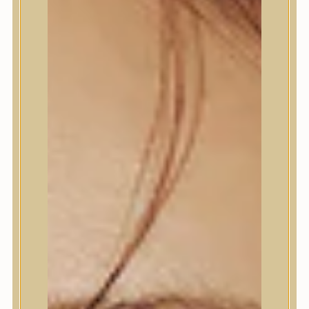
Bőrápolás
Bőrápolás
Arctisztító
Hámlasztó
Tonik, Tonerpárna, Arcpermet
Esszencia
Szérum, ampulla
Fátyolmaszk, maszk
Szemkörnyékápoló
Szemkörnyékápoló
Szempillaszérum
Arckrém, hidratáló krém
Fényvédelem
Éjszakai bőrápolás
Testápolás
Testápolás
Nyak- és dekoltázs
Ajakápolás
Testápolás