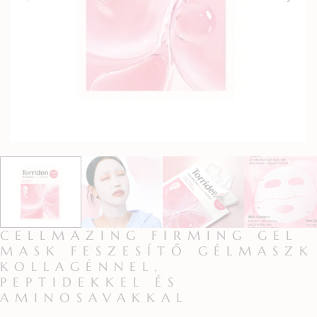
CELLMAZING FIRMING GEL
MASK FESZESÍTŐ GÉLMASZK
KOLLAGÉNNEL,
PEPTIDEKKEL ÉS
AMINOSAVAKKAL