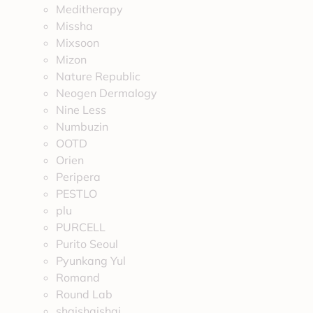
Meditherapy
Missha
Mixsoon
Mizon
Nature Republic
Neogen Dermalogy
Nine Less
Numbuzin
OOTD
Orien
Peripera
PESTLO
plu
PURCELL
Purito Seoul
Pyunkang Yul
Romand
Round Lab
shaishaishai