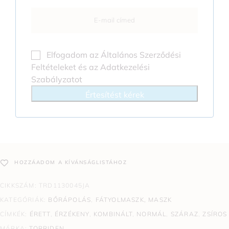
Elfogadom az
Általános Szerződési
Feltételeket
és az
Adatkezelési
Szabályzatot
Értesítést kérek
HOZZÁADOM A KÍVÁNSÁGLISTÁHOZ
CIKKSZÁM:
TRD1130045JA
KATEGÓRIÁK:
BŐRÁPOLÁS
,
FÁTYOLMASZK, MASZK
CÍMKÉK:
ÉRETT
,
ÉRZÉKENY
,
KOMBINÁLT
,
NORMÁL
,
SZÁRAZ
,
ZSÍROS
MÁRKA:
TORRIDEN