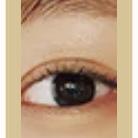
Testápolás
Tusfürdő
Testradír és hámlasztó
Kézápolás
Lábápolás
Hajápolás
Hajápolás
Hajápoló eszközök
Sampon
Hajpakolás / Kondícionáló
Hajápoló ampulla
Hajápoló esszencia
Hajolaj
Fejbőrápolás
Makeup
Makeup
Korrektor
Fixáló
Pirosító, bronzosító