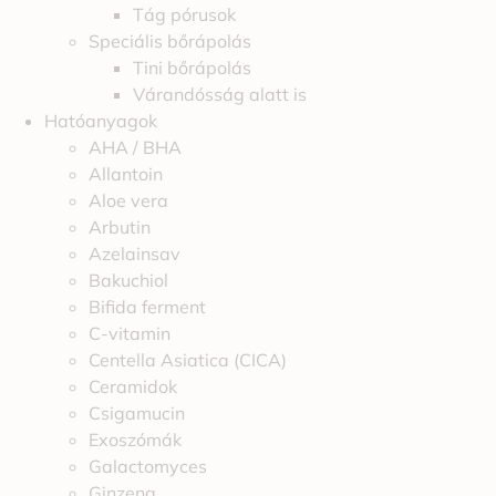
Tág pórusok
Speciális bőrápolás
Tini bőrápolás
Várandósság alatt is
Hatóanyagok
AHA / BHA
Allantoin
Aloe vera
Arbutin
Azelainsav
Bakuchiol
Bifida ferment
C-vitamin
Centella Asiatica (CICA)
Ceramidok
Csigamucin
Exoszómák
Galactomyces
Ginzeng