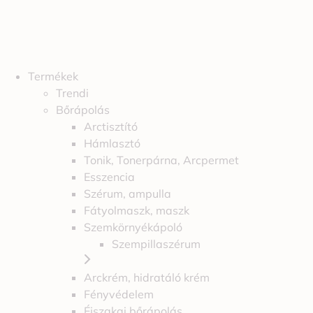
Termékek
Trendi
Bőrápolás
Arctisztító
Hámlasztó
Tonik, Tonerpárna, Arcpermet
Esszencia
Szérum, ampulla
Fátyolmaszk, maszk
Szemkörnyékápoló
Szempillaszérum
Arckrém, hidratáló krém
Fényvédelem
Éjszakai bőrápolás