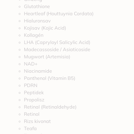
Glutathione
Heartleaf (Houttuynia Cordata)
Hialuronsav
Kojisav (Kojic Acid)
Kollagén
LHA (Capryloyl Salicylic Acid)
Madecassoside / Asiaticoside
Mugwort (Artemisia)
NAD+
Niacinamide
Panthenol (Vitamin B5)
PDRN
Peptidek
Propolisz
Retinal (Retinaldehyde)
Retinol
Rizs kivonat
Teafa