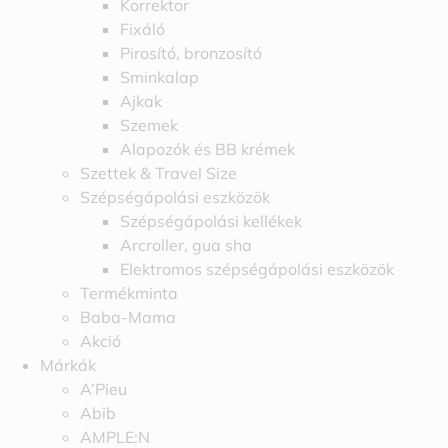
Korrektor
Fixáló
Pirosító, bronzosító
Sminkalap
Ajkak
Szemek
Alapozók és BB krémek
Szettek & Travel Size
Szépségápolási eszközök
Szépségápolási kellékek
Arcroller, gua sha
Elektromos szépségápolási eszközök
Termékminta
Baba-Mama
Akció
Márkák
A’Pieu
Abib
AMPLE:N