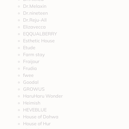
Dr.Melaxin
Dr.nineteen
Dr.Reju-All
Elizavecca
EQQUALBERRY
Esthetic House
Etude
Farm stay
Fraijour
Frudia
fwee
Goodal
GROWUS
HaruHaru Wonder
Heimish
HEVEBLUE
House of Dohwa
House of Hur