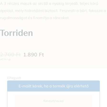
A 3 részes maszk az arctól a nyakig terjedő, teljes körű
ápolást, mély hidratálást biztosít. Feszesíti a bőrt, fokozza a
rugalmasságot és finomítja a ráncokat.
2.700
Ft
1.890
Ft
(42 Ft / g)
Elfogyott
E-mailt kérek, ha a termék újra elérhető