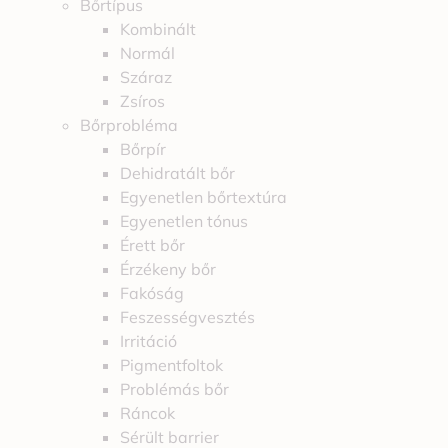
Bőrtípus
Kombinált
Normál
Száraz
Zsíros
Bőrprobléma
Bőrpír
Dehidratált bőr
Egyenetlen bőrtextúra
Egyenetlen tónus
Érett bőr
Érzékeny bőr
Fakóság
Feszességvesztés
Irritáció
Pigmentfoltok
Problémás bőr
Ráncok
Sérült barrier