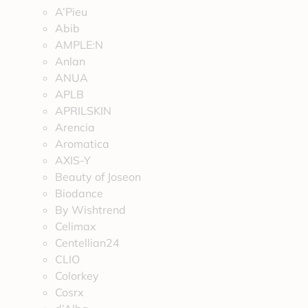
A’Pieu
Abib
AMPLE:N
Anlan
ANUA
APLB
APRILSKIN
Arencia
Aromatica
AXIS-Y
Beauty of Joseon
Biodance
By Wishtrend
Celimax
Centellian24
CLIO
Colorkey
Cosrx