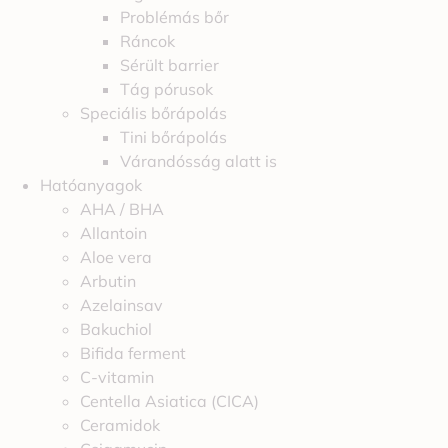
Problémás bőr
Ráncok
Sérült barrier
Tág pórusok
Speciális bőrápolás
Tini bőrápolás
Várandósság alatt is
Hatóanyagok
AHA / BHA
Allantoin
Aloe vera
Arbutin
Azelainsav
Bakuchiol
Bifida ferment
C-vitamin
Centella Asiatica (CICA)
Ceramidok