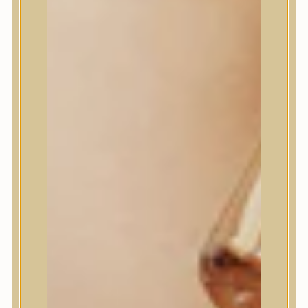
House of Dohwa
House of Hur
I Dew Care
I’m From
id PLACOSMETICS
ilso
Isntree
iUNIK
Javin de Seoul
JULYME
Jumiso
K-SECRET
Kaine
KLAVUU
La’dor
LalaRecipe
Ma:nyo Factory
Máry & May