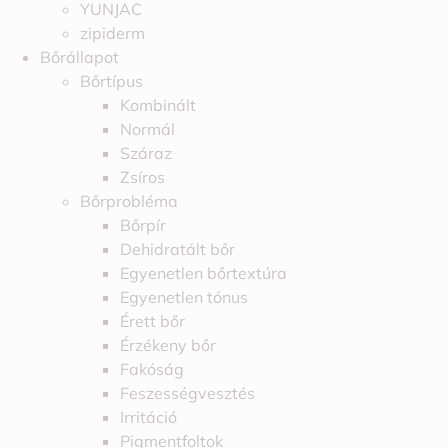
YUNJAC
zipiderm
Bőrállapot
Bőrtípus
Kombinált
Normál
Száraz
Zsíros
Bőrprobléma
Bőrpír
Dehidratált bőr
Egyenetlen bőrtextúra
Egyenetlen tónus
Érett bőr
Érzékeny bőr
Fakóság
Feszességvesztés
Irritáció
Pigmentfoltok