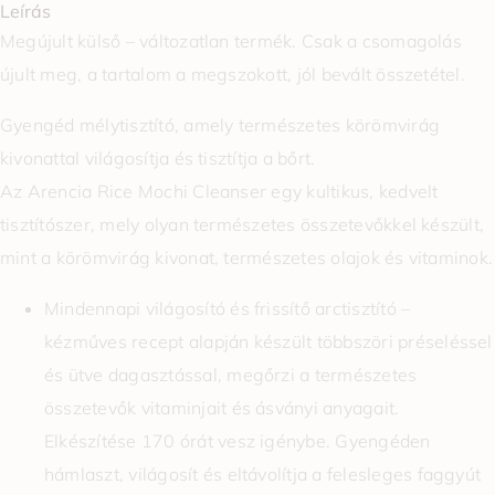
Leírás
Megújult külső – változatlan termék. Csak a csomagolás
újult meg, a tartalom a megszokott, jól bevált összetétel.
Gyengéd mélytisztító, amely természetes körömvirág
kivonattal világosítja és tisztítja a bőrt.
Az Arencia Rice Mochi Cleanser egy kultikus, kedvelt
tisztítószer, mely olyan természetes összetevőkkel készült,
mint a körömvirág kivonat, természetes olajok és vitaminok.
Mindennapi világosító és frissítő arctisztító –
kézműves recept alapján készült többszöri préseléssel
és ütve dagasztással, megőrzi a természetes
összetevők vitaminjait és ásványi anyagait.
Elkészítése 170 órát vesz igénybe. Gyengéden
hámlaszt, világosít és eltávolítja a felesleges faggyút