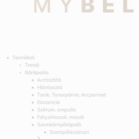
Termékek
Trendi
Bőrápolás
Arctisztító
Hámlasztó
Tonik, Tonerpárna, Arcpermet
Esszencia
Szérum, ampulla
Fátyolmaszk, maszk
Szemkörnyékápoló
Szempillaszérum