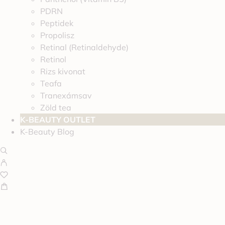
PDRN
Peptidek
Propolisz
Retinal (Retinaldehyde)
Retinol
Rizs kivonat
Teafa
Tranexámsav
Zöld tea
K-BEAUTY OUTLET
K-Beauty Blog