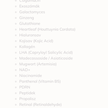
Csigamucin
Exoszómák
Galactomyces
Ginzeng
Glutathione
Heartleaf (Houttuynia Cordata)
Hialuronsav
Kojisav (Kojic Acid)
Kollagén
LHA (Capryloyl Salicylic Acid)
Madecassoside / Asiaticoside
Mugwort (Artemisia)
NAD+
Niacinamide
Panthenol (Vitamin B5)
PDRN
Peptidek
Propolisz
Retinal (Retinaldehyde)