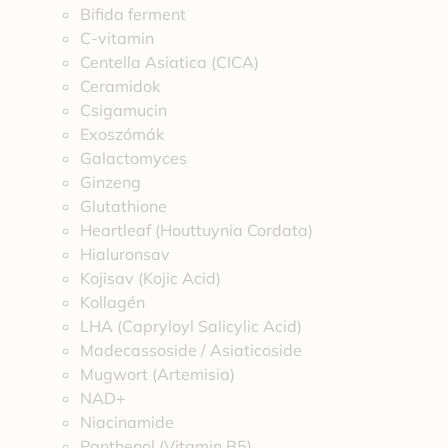
Bifida ferment
C-vitamin
Centella Asiatica (CICA)
Ceramidok
Csigamucin
Exoszómák
Galactomyces
Ginzeng
Glutathione
Heartleaf (Houttuynia Cordata)
Hialuronsav
Kojisav (Kojic Acid)
Kollagén
LHA (Capryloyl Salicylic Acid)
Madecassoside / Asiaticoside
Mugwort (Artemisia)
NAD+
Niacinamide
Panthenol (Vitamin B5)