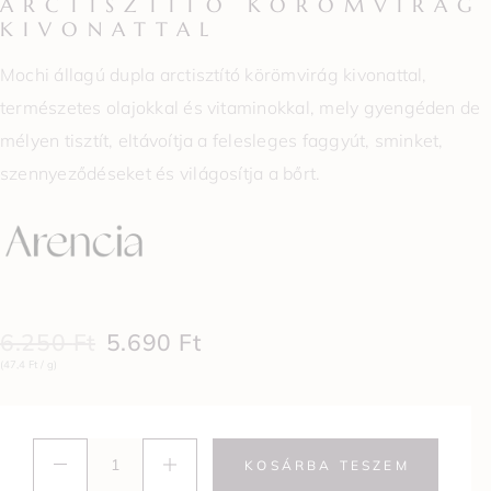
ARCTISZTÍTÓ KÖRÖMVIRÁG
KIVONATTAL
Mochi állagú dupla arctisztító körömvirág kivonattal,
természetes olajokkal és vitaminokkal, mely gyengéden de
mélyen tisztít, eltávoítja a felesleges faggyút, sminket,
szennyeződéseket és világosítja a bőrt.
6.250
Ft
5.690
Ft
(47,4 Ft / g)
KOSÁRBA TESZEM