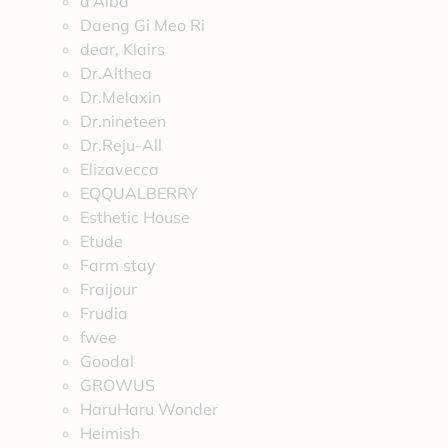
d’Alba
Daeng Gi Meo Ri
dear, Klairs
Dr.Althea
Dr.Melaxin
Dr.nineteen
Dr.Reju-All
Elizavecca
EQQUALBERRY
Esthetic House
Etude
Farm stay
Fraijour
Frudia
fwee
Goodal
GROWUS
HaruHaru Wonder
Heimish