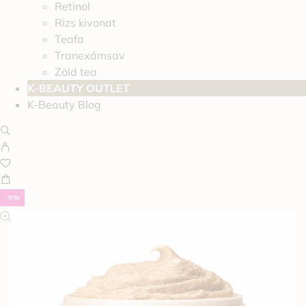
Retinol
Rizs kivonat
Teafa
Tranexámsav
Zöld tea
K-BEAUTY OUTLET
K-Beauty Blog
-9%