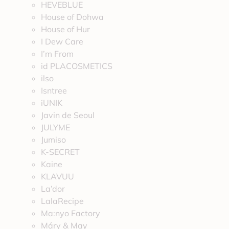
HEVEBLUE
House of Dohwa
House of Hur
I Dew Care
I’m From
id PLACOSMETICS
ilso
Isntree
iUNIK
Javin de Seoul
JULYME
Jumiso
K-SECRET
Kaine
KLAVUU
La’dor
LalaRecipe
Ma:nyo Factory
Máry & May