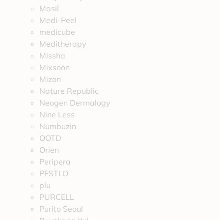
Masil
Medi-Peel
medicube
Meditherapy
Missha
Mixsoon
Mizon
Nature Republic
Neogen Dermalogy
Nine Less
Numbuzin
OOTD
Orien
Peripera
PESTLO
plu
PURCELL
Purito Seoul