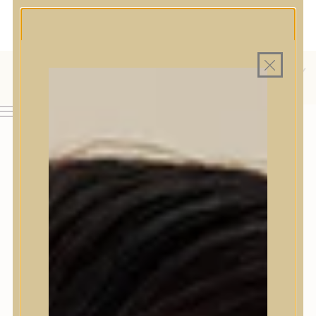
MAGYAR WEBÁRUHÁZ
MINDEN TERMÉK SAJÁT HAZAI RAKTÁRON
INGYENES SZÁLLÍTÁS 19.999 FT FELETT MAGYARORSZÁGRA
AJÁNDÉK TERMÉKMINTA MINDEN ARC-, TEST- VAGY
HAJÁPOLÓ KOZMETIKUM RENDELÉSHEZ