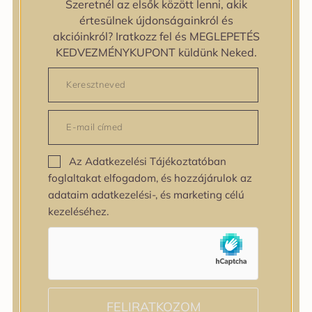
Szeretnél az elsők között lenni, akik
zipiderm
értesülnek újdonságainkról és
Bőrállapot
akcióinkról? Iratkozz fel és MEGLEPETÉS
Bőrállapot
KEDVEZMÉNYKUPONT küldünk Neked.
Bőrtípus
Bőrtípus
Kombinált
Normál
Száraz
Zsíros
Az Adatkezelési Tájékoztatóban
Bőrprobléma
foglaltakat elfogadom, és hozzájárulok az
Bőrprobléma
adataim adatkezelési-, és marketing célú
Bőrpír
kezeléséhez.
Dehidratált bőr
Egyenetlen bőrtextúra
Egyenetlen tónus
Érett bőr
Érzékeny bőr
Fakóság
FELIRATKOZOM