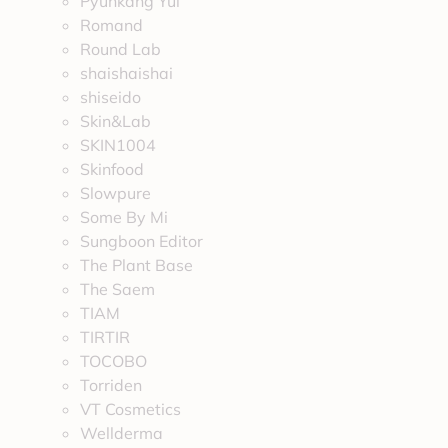
Pyunkang Yul
Romand
Round Lab
shaishaishai
shiseido
Skin&Lab
SKIN1004
Skinfood
Slowpure
Some By Mi
Sungboon Editor
The Plant Base
The Saem
TIAM
TIRTIR
TOCOBO
Torriden
VT Cosmetics
Wellderma