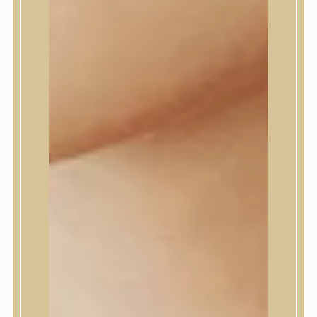
Daeng Gi Meo Ri
dear, Klairs
Dr.Althea
Dr.Melaxin
Dr.nineteen
Dr.Reju-All
Elizavecca
EQQUALBERRY
Esthetic House
Etude
Farm stay
Fraijour
Frudia
fwee
Goodal
GROWUS
HaruHaru Wonder
Heimish
HEVEBLUE