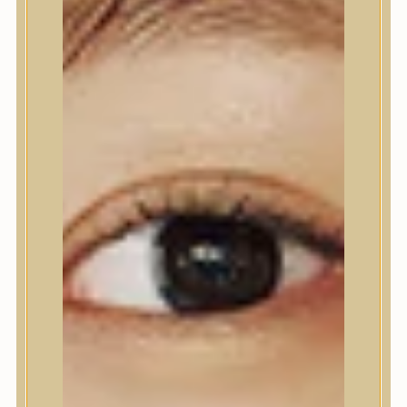
Nyak- és dekoltázs
Ajakápolás
Testápolás
Testápolás
Tusfürdő
Testradír és hámlasztó
Kézápolás
Lábápolás
Hajápolás
Hajápolás
Hajápoló eszközök
Sampon
Hajpakolás / Kondícionáló
Hajápoló ampulla
Hajápoló esszencia
Hajolaj
Fejbőrápolás
Makeup
Makeup