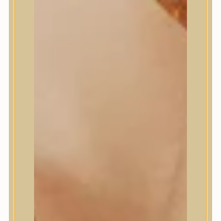
Masil
Medi-Peel
medicube
Meditherapy
Missha
Mixsoon
Mizon
Nature Republic
Neogen Dermalogy
Nine Less
Numbuzin
OOTD
Orien
Peripera
PESTLO
plu
PURCELL
Purito Seoul
Pyunkang Yul