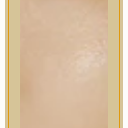
Korrektor
Fixáló
Pirosító, bronzosító
Sminkalap
Ajkak
Szemek
Alapozók és BB krémek
Szettek & Travel Size
Szépségápolási eszközök
Szépségápolási eszközök
Szépségápolási kellékek
Arcroller, gua sha
Elektromos szépségápolási eszközök
Termékminta
Baba-Mama
Akció
Márkák
Márkák