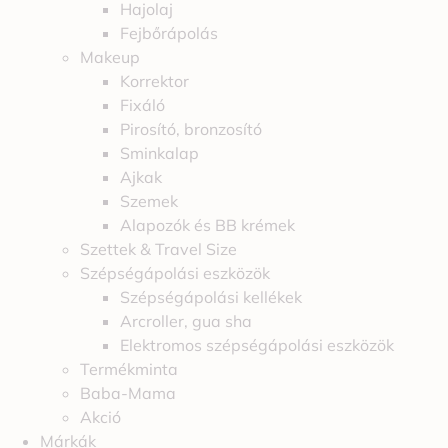
Hajolaj
Fejbőrápolás
Makeup
Korrektor
Fixáló
Pirosító, bronzosító
Sminkalap
Ajkak
Szemek
Alapozók és BB krémek
Szettek & Travel Size
Szépségápolási eszközök
Szépségápolási kellékek
Arcroller, gua sha
Elektromos szépségápolási eszközök
Termékminta
Baba-Mama
Akció
Márkák