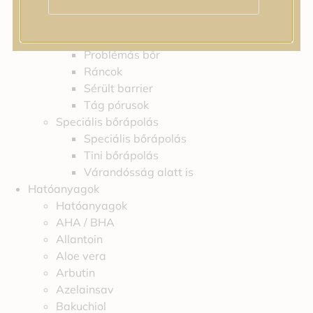
Feszességvesztés
Irritáció
Pigmentfoltok
Problémás bőr
Ráncok
Sérült barrier
Tág pórusok
Speciális bőrápolás
Speciális bőrápolás
Tini bőrápolás
Várandósság alatt is
Hatóanyagok
Hatóanyagok
AHA / BHA
Allantoin
Aloe vera
Arbutin
Azelainsav
Bakuchiol