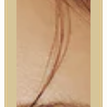
Termékek
Termékek
Trendi
Bőrápolás
Bőrápolás
Arctisztító
Hámlasztó
Tonik, Tonerpárna, Arcpermet
Esszencia
Szérum, ampulla
Fátyolmaszk, maszk
Szemkörnyékápoló
Szemkörnyékápoló
Szempillaszérum
Arckrém, hidratáló krém
Fényvédelem
Éjszakai bőrápolás
Testápolás
Testápolás