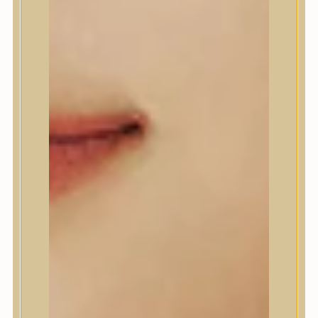
A’Pieu
Abib
AMPLE:N
Anlan
ANUA
APLB
APRILSKIN
Arencia
Aromatica
AXIS-Y
Beauty of Joseon
Biodance
By Wishtrend
Celimax
Centellian24
CLIO
Colorkey
Cosrx
d’Alba