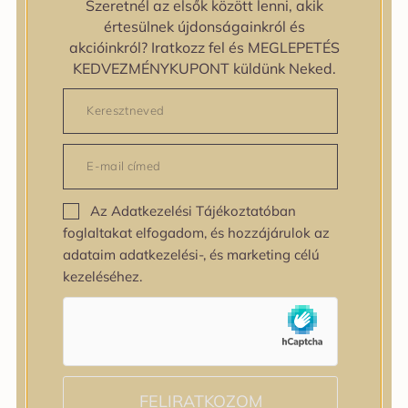
Szeretnél az elsők között lenni, akik
zipiderm
értesülnek újdonságainkról és
Bőrállapot
akcióinkról? Iratkozz fel és MEGLEPETÉS
Bőrállapot
KEDVEZMÉNYKUPONT küldünk Neked.
Bőrtípus
Bőrtípus
Kombinált
Normál
Száraz
Zsíros
Az Adatkezelési Tájékoztatóban
Bőrprobléma
foglaltakat elfogadom, és hozzájárulok az
Bőrprobléma
adataim adatkezelési-, és marketing célú
Bőrpír
kezeléséhez.
Dehidratált bőr
Egyenetlen bőrtextúra
Egyenetlen tónus
Érett bőr
Érzékeny bőr
Fakóság
FELIRATKOZOM