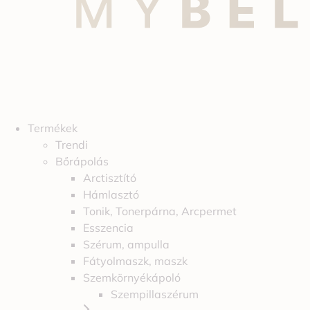
Termékek
Trendi
Bőrápolás
Arctisztító
Hámlasztó
Tonik, Tonerpárna, Arcpermet
Esszencia
Szérum, ampulla
Fátyolmaszk, maszk
Szemkörnyékápoló
Szempillaszérum