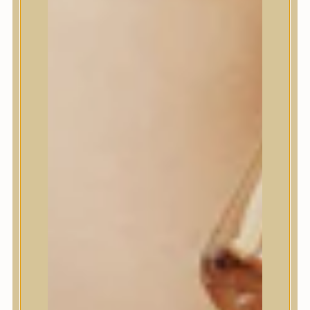
House of Dohwa
House of Hur
I Dew Care
I’m From
id PLACOSMETICS
ilso
Isntree
iUNIK
Javin de Seoul
JULYME
Jumiso
K-SECRET
Kaine
KLAVUU
La’dor
LalaRecipe
Ma:nyo Factory
Máry & May