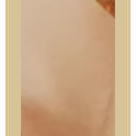
Masil
Medi-Peel
medicube
Meditherapy
Missha
Mixsoon
Mizon
Nature Republic
Neogen Dermalogy
Nine Less
Numbuzin
OOTD
Orien
Peripera
PESTLO
plu
PURCELL
Purito Seoul
Pyunkang Yul