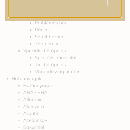
Feszességvesztés
Irritáció
Pigmentfoltok
Problémás bőr
Ráncok
Sérült barrier
Tág pórusok
Speciális bőrápolás
Speciális bőrápolás
Tini bőrápolás
Várandósság alatt is
Hatóanyagok
Hatóanyagok
AHA / BHA
Allantoin
Aloe vera
Arbutin
Azelainsav
Bakuchiol