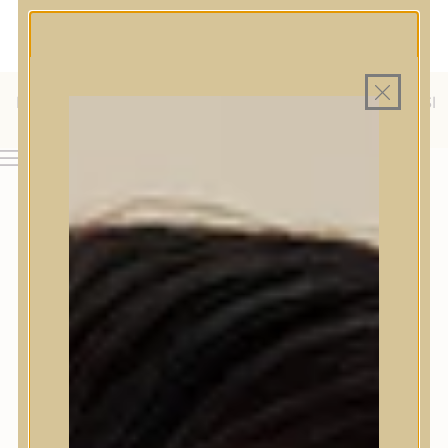
MAGYAR WEBÁRUHÁZ
MINDEN TERMÉK SAJÁT HAZAI RAKTÁRON
INGYENES SZÁLLÍTÁS 19.999 FT FELETT MAGYARORSZÁGRA
ÜLFÖLDRE IS SZÁLLÍTUNK - WE SHIP TO HR, IT, RO, SI
& SK