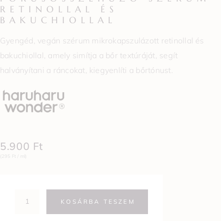
RETINOLLAL ÉS
BAKUCHIOLLAL
Gyengéd, vegán szérum mikrokapszulázott retinollal és
bakuchiollal, amely simítja a bőr textúráját, segít
halványítani a ráncokat, kiegyenlíti a bőrtónust.
5.900
Ft
(295 Ft / ml)
KOSÁRBA TESZEM