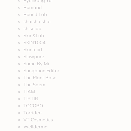
Pyunkang Yul
Romand
Round Lab
shaishaishai
shiseido
Skin&Lab
SKIN1004
Skinfood
Slowpure
Some By Mi
Sungboon Editor
The Plant Base
The Saem
TIAM
TIRTIR
TOCOBO
Torriden
VT Cosmetics
Wellderma