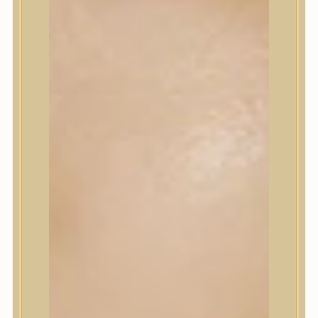
Korrektor
Fixáló
Pirosító, bronzosító
Sminkalap
Ajkak
Szemek
Alapozók és BB krémek
Szettek & Travel Size
Szépségápolási eszközök
Szépségápolási eszközök
Szépségápolási kellékek
Arcroller, gua sha
Elektromos szépségápolási eszközök
Termékminta
Baba-Mama
Akció
Márkák
Márkák