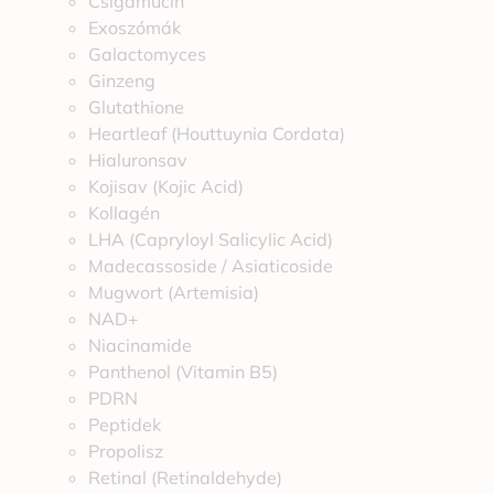
Csigamucin
Exoszómák
Galactomyces
Ginzeng
Glutathione
Heartleaf (Houttuynia Cordata)
Hialuronsav
Kojisav (Kojic Acid)
Kollagén
LHA (Capryloyl Salicylic Acid)
Madecassoside / Asiaticoside
Mugwort (Artemisia)
NAD+
Niacinamide
Panthenol (Vitamin B5)
PDRN
Peptidek
Propolisz
Retinal (Retinaldehyde)