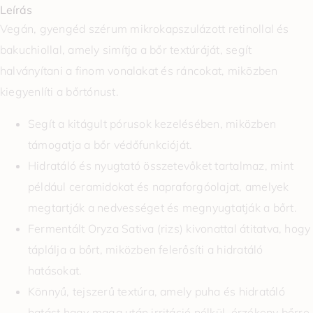
Leírás
Vegán, gyengéd szérum mikrokapszulázott retinollal és
bakuchiollal, amely simítja a bőr textúráját, segít
halványítani a finom vonalakat és ráncokat, miközben
kiegyenlíti a bőrtónust.
Segít a kitágult pórusok kezelésében, miközben
támogatja a bőr védőfunkcióját.
Hidratáló és nyugtató összetevőket tartalmaz, mint
például ceramidokat és napraforgóolajat, amelyek
megtartják a nedvességet és megnyugtatják a bőrt.
Fermentált Oryza Sativa (rizs) kivonattal átitatva, hogy
táplálja a bőrt, miközben felerősíti a hidratáló
hatásokat.
Könnyű, tejszerű textúra, amely puha és hidratáló
hatást hagy maga után irritáció nélkül, érzékeny bőrre