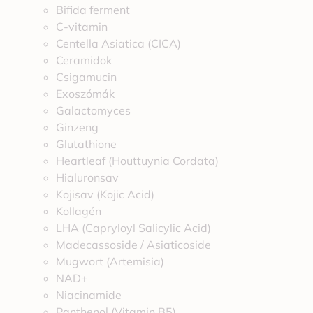
Bifida ferment
C-vitamin
Centella Asiatica (CICA)
Ceramidok
Csigamucin
Exoszómák
Galactomyces
Ginzeng
Glutathione
Heartleaf (Houttuynia Cordata)
Hialuronsav
Kojisav (Kojic Acid)
Kollagén
LHA (Capryloyl Salicylic Acid)
Madecassoside / Asiaticoside
Mugwort (Artemisia)
NAD+
Niacinamide
Panthenol (Vitamin B5)