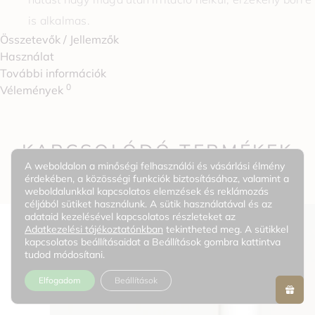
is alkalmas.
Összetevők / Jellemzők
Használat
További információk
0
Vélemények
KAPCSOLÓDÓ TERMÉKEK
A weboldalon a minőségi felhasználói és vásárlási élmény
érdekében, a közösségi funkciók biztosításához, valamint a
weboldalunkkal kapcsolatos elemzések és reklámozás
céljából sütiket használunk. A sütik használatával és az
adataid kezelésével kapcsolatos részleteket az
Adatkezelési tájékoztatónkban
tekintheted meg. A sütikkel
kapcsolatos beállításaidat a Beállítások gombra kattintva
tudod módosítani.
Elfogadom
Beállítások