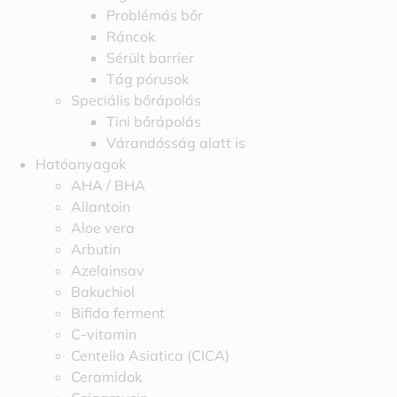
Problémás bőr
Ráncok
Sérült barrier
Tág pórusok
Speciális bőrápolás
Tini bőrápolás
Várandósság alatt is
Hatóanyagok
AHA / BHA
Allantoin
Aloe vera
Arbutin
Azelainsav
Bakuchiol
Bifida ferment
C-vitamin
Centella Asiatica (CICA)
Ceramidok