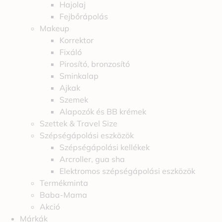
Hajolaj
Fejbőrápolás
Makeup
Korrektor
Fixáló
Pirosító, bronzosító
Sminkalap
Ajkak
Szemek
Alapozók és BB krémek
Szettek & Travel Size
Szépségápolási eszközök
Szépségápolási kellékek
Arcroller, gua sha
Elektromos szépségápolási eszközök
Termékminta
Baba-Mama
Akció
Márkák