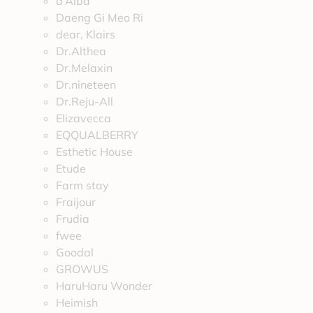
d’Alba
Daeng Gi Meo Ri
dear, Klairs
Dr.Althea
Dr.Melaxin
Dr.nineteen
Dr.Reju-All
Elizavecca
EQQUALBERRY
Esthetic House
Etude
Farm stay
Fraijour
Frudia
fwee
Goodal
GROWUS
HaruHaru Wonder
Heimish