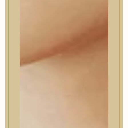
Daeng Gi Meo Ri
dear, Klairs
Dr.Althea
Dr.Melaxin
Dr.nineteen
Dr.Reju-All
Elizavecca
EQQUALBERRY
Esthetic House
Etude
Farm stay
Fraijour
Frudia
fwee
Goodal
GROWUS
HaruHaru Wonder
Heimish
HEVEBLUE