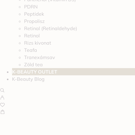
PDRN
Peptidek
Propolisz
Retinal (Retinaldehyde)
Retinol
Rizs kivonat
Teafa
Tranexámsav
Zöld tea
K-BEAUTY OUTLET
K-Beauty Blog