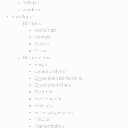
YUNJAC
zipiderm
Bőrállapot
Bőrtípus
Kombinált
Normál
Száraz
Zsíros
Bőrprobléma
Bőrpír
Dehidratált bőr
Egyenetlen bőrtextúra
Egyenetlen tónus
Érett bőr
Érzékeny bőr
Fakóság
Feszességvesztés
Irritáció
Pigmentfoltok