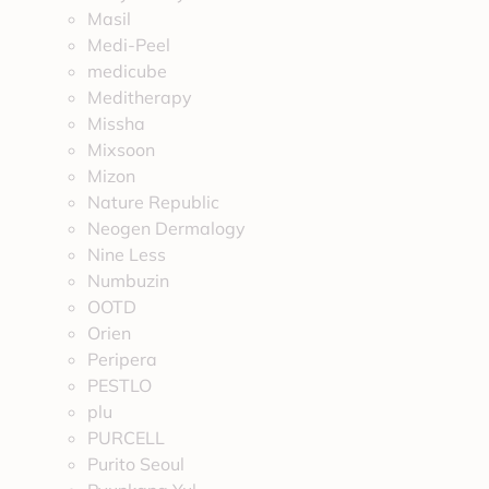
Masil
Medi-Peel
medicube
Meditherapy
Missha
Mixsoon
Mizon
Nature Republic
Neogen Dermalogy
Nine Less
Numbuzin
OOTD
Orien
Peripera
PESTLO
plu
PURCELL
Purito Seoul