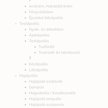
Arckrém, hidratáló krém
Fényvédelem
Éjszakai bőrápolás
Testápolás
Nyak- és dekoltázs
Ajakápolás
Testápolás
Tusfürdő
Testradír és hámlasztó
Kézápolás
Lábápolás
Hajápolás
Hajápoló eszközök
Sampon
Hajpakolás / Kondícionáló
Hajápoló ampulla
Hajápoló esszencia