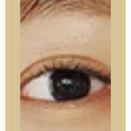
Nyak- és dekoltázs
Ajakápolás
Testápolás
Testápolás
Tusfürdő
Testradír és hámlasztó
Kézápolás
Lábápolás
Hajápolás
Hajápolás
Hajápoló eszközök
Sampon
Hajpakolás / Kondícionáló
Hajápoló ampulla
Hajápoló esszencia
Hajolaj
Fejbőrápolás
Makeup
Makeup