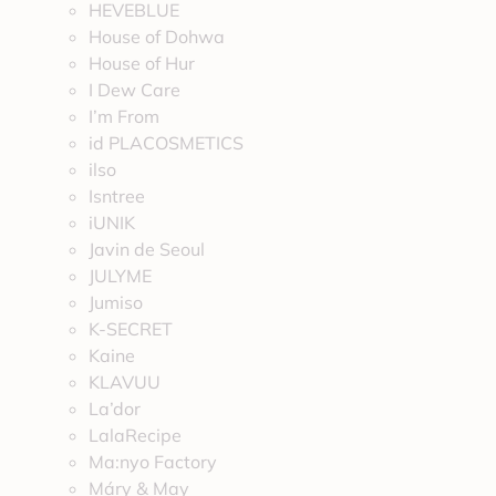
HEVEBLUE
House of Dohwa
House of Hur
I Dew Care
I’m From
id PLACOSMETICS
ilso
Isntree
iUNIK
Javin de Seoul
JULYME
Jumiso
K-SECRET
Kaine
KLAVUU
La’dor
LalaRecipe
Ma:nyo Factory
Máry & May