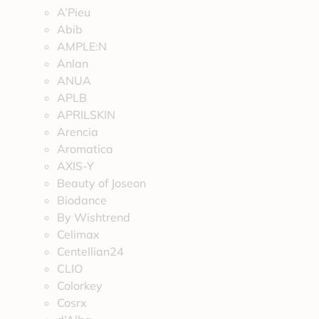
A’Pieu
Abib
AMPLE:N
Anlan
ANUA
APLB
APRILSKIN
Arencia
Aromatica
AXIS-Y
Beauty of Joseon
Biodance
By Wishtrend
Celimax
Centellian24
CLIO
Colorkey
Cosrx