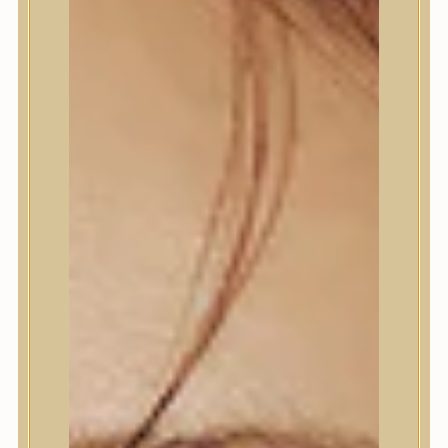
Termékek
Termékek
Trendi
Bőrápolás
Bőrápolás
Arctisztító
Hámlasztó
Tonik, Tonerpárna, Arcpermet
Esszencia
Szérum, ampulla
Fátyolmaszk, maszk
Szemkörnyékápoló
Szemkörnyékápoló
Szempillaszérum
Arckrém, hidratáló krém
Fényvédelem
Éjszakai bőrápolás
Testápolás
Testápolás