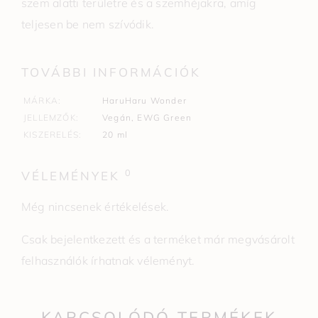
szem alatti területre és a szemhéjakra, amíg
teljesen be nem szívódik.
TOVÁBBI INFORMÁCIÓK
MÁRKA
HaruHaru Wonder
JELLEMZŐK
Vegán
,
EWG Green
KISZERELÉS
20 ml
0
VÉLEMÉNYEK
Még nincsenek értékelések.
Csak bejelentkezett és a terméket már megvásárolt
felhasználók írhatnak véleményt.
KAPCSOLÓDÓ TERMÉKEK