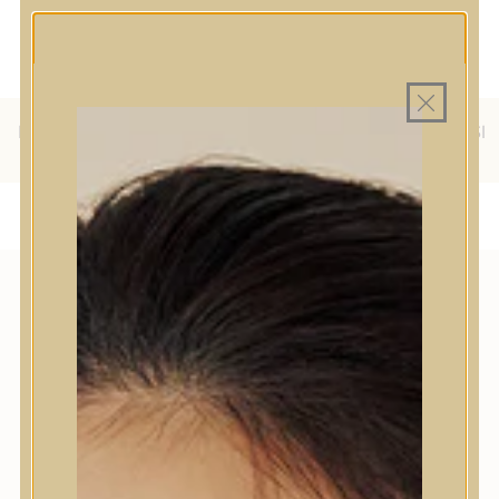
MINDEN TERMÉK SAJÁT HAZAI
MAGYAR WEBÁRUHÁZ
RAKTÁRON
INGYENES SZÁLLÍTÁS 19.999
FT FELETT MAGYARORSZÁGRA
KÜLFÖLDRE IS SZÁLLÍTUNK - WE SHIP TO HR, IT, RO, SI
& SK