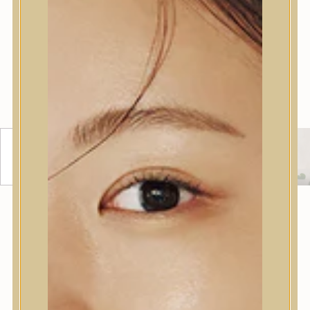
BLACK RICE BAKUCHIOL EYE
CREAM SZEMKÖRNYÉKÁPOLÓ
BAKUCHIOLLAL
Fermentált fekete rizzsel, bambuszrügy kéreg
kivonattal és 5000 ppm növényi eredetű bakuchiollal
készült kettős hatású szemkörnyékápoló krém, mely