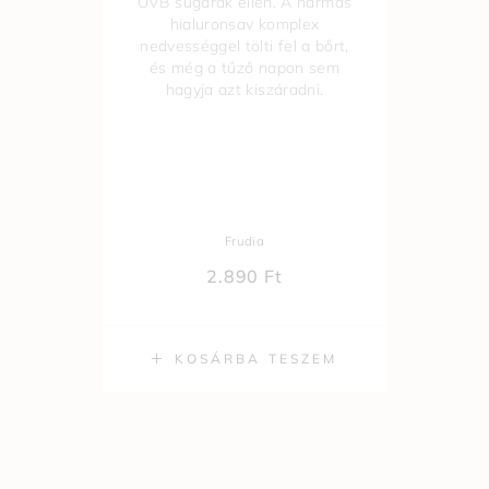
UVB sugarak ellen. A hármas
a 
hialuronsav komplex
nedvességgel tölti fel a bőrt,
b
és még a tűző napon sem
hagyja azt kiszáradni.
Frudia
2.890
Ft
KOSÁRBA TESZEM