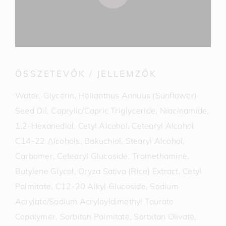
ÖSSZETEVŐK / JELLEMZŐK
Water, Glycerin, Helianthus Annuus (Sunflower)
Seed Oil, Caprylic/Capric Triglyceride, Niacinamide,
1,2-Hexanediol, Cetyl Alcohol, Cetearyl Alcohol
C14-22 Alcohols, Bakuchiol, Stearyl Alcohol,
Carbomer, Cetearyl Glucoside, Tromethamine,
Butylene Glycol, Oryza Sativa (Rice) Extract, Cetyl
Palmitate, C12-20 Alkyl Glucoside, Sodium
Acrylate/Sodium Acryloyldimethyl Taurate
Copolymer, Sorbitan Palmitate, Sorbitan Olivate,