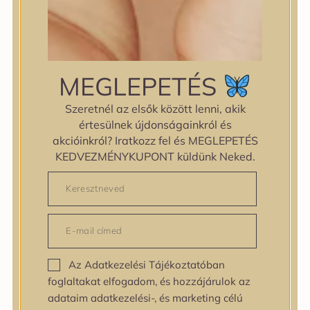
küzd a szem körüli ráncok ellen. A kettős funkciójú
szemkörnyékápoló krém segít megszabadulni a
sötét karikáktól és világosabbá teszi a
szemkörnyéket. Az Ultra-Deep Technology™
MEGLEPETÉS
technológiával készült szemránckrém extra
Szeretnél az elsők között lenni, akik
hatékonyan juttatja el a hatóanyagokat a bőrbe.
értesülnek újdonságainkról és
akcióinkról? Iratkozz fel és MEGLEPETÉS
Vegán, EWG zöld fokozatú termék.
KEDVEZMÉNYKUPONT küldünk Neked.
Fő hatóanyagai:
Bakuchiol – A hüvelyesek családjába tartozó
Psoralea Corylifolia magjából, a hagyományos
ájurvédikus gyógyészatban használt malájtea
Az Adatkezelési Tájékoztatóban
magvaiból kivont nagy tisztaságú természetes
foglaltakat elfogadom, és hozzájárulok az
hatóanyag, az antioxidáns retinolhoz (A-
adataim adatkezelési-, és marketing célú