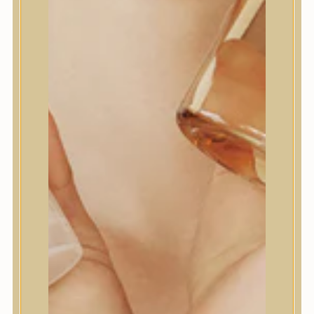
HOZZÁADOM A KÍVÁNSÁGLISTÁHOZ
CIKKSZÁM:
HHW287020JA
KATEGÓRIÁK:
BŐRÁPOLÁS
,
SZEMKÖRNYÉKÁPOLÓ
CÍMKÉK:
ÉRETT
,
ÉRZÉKENY
,
KOMBINÁLT
,
NORMÁL
,
PIGMENTFOLTOK
,
PROBLÉMÁS
,
SZÁRAZ
,
ZSÍROS
MÁRKA:
HARUHARU WONDER
MEGOSZTÁS
LEÍRÁS
Fermentált fekete rizzsel, bambuszrügy kéreg
kivonattal és 5000 ppm növényi eredetű
Bakuchiollal (retinolpótló összetevővel) a Haruharu
Wonder fekete rizses szemkörnyékápoló krémje