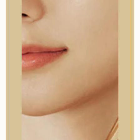
sikerrel küzd a szem körüli ráncok ellen és világosabbá
teszi a szemkörnyéket.
4.850
Ft
(242,5 Ft / ml)
KOSÁRBA TESZEM