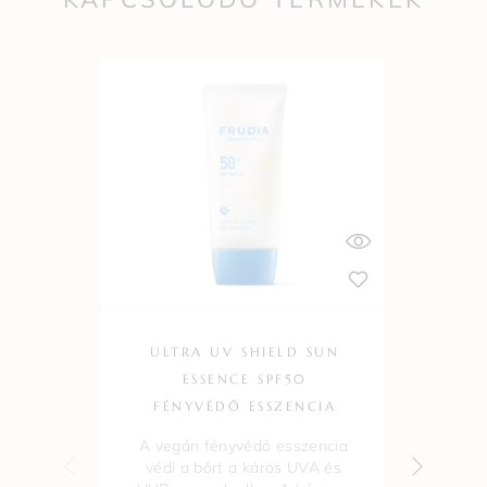
ULTRA UV SHIELD SUN
ESSENCE SPF50
M
FÉNYVÉDŐ ESSZENCIA
A vegán fényvédő esszencia
A 
védi a bőrt a káros UVA és
és