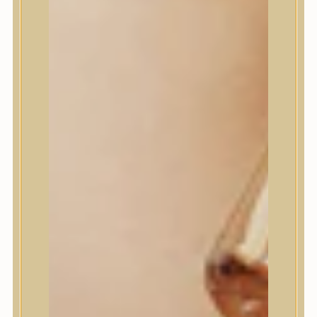
House of Dohwa
House of Hur
I Dew Care
I’m From
id PLACOSMETICS
ilso
Isntree
iUNIK
Javin de Seoul
JULYME
Jumiso
K-SECRET
Kaine
KLAVUU
La’dor
LalaRecipe
Ma:nyo Factory
Máry & May
Masil