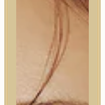
Termékek
Trendi
Bőrápolás
Bőrápolás
Arctisztító
Hámlasztó
Tonik, Tonerpárna, Arcpermet
Esszencia
Szérum, ampulla
Fátyolmaszk, maszk
Szemkörnyékápoló
Szemkörnyékápoló
Szempillaszérum
Arckrém, hidratáló krém
Fényvédelem
Éjszakai bőrápolás
Testápolás
Testápolás
Nyak- és dekoltázs