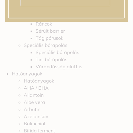
Irritáció
Pigmentfoltok
Problémás bőr
Ráncok
Sérült barrier
Tág pórusok
Speciális bőrápolás
Speciális bőrápolás
Tini bőrápolás
Várandósság alatt is
Hatóanyagok
Hatóanyagok
AHA / BHA
Allantoin
Aloe vera
Arbutin
Azelainsav
Bakuchiol
Bifida ferment