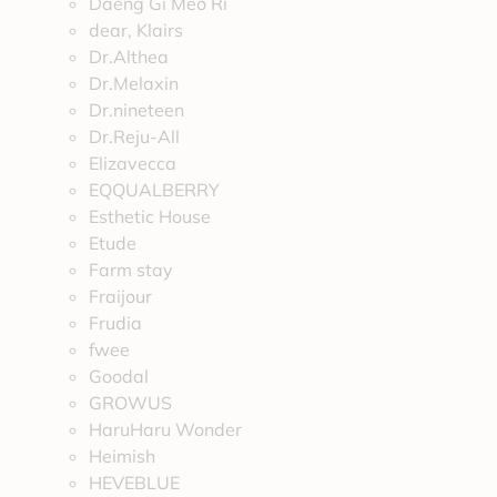
Daeng Gi Meo Ri
dear, Klairs
Dr.Althea
Dr.Melaxin
Dr.nineteen
Dr.Reju-All
Elizavecca
EQQUALBERRY
Esthetic House
Etude
Farm stay
Fraijour
Frudia
fwee
Goodal
GROWUS
HaruHaru Wonder
Heimish
HEVEBLUE