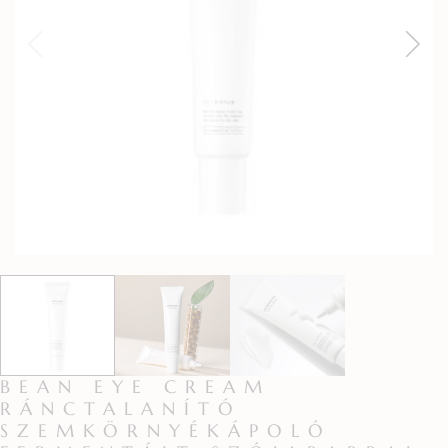
BEAN EYE CREAM
RÁNCTALANÍTÓ
SZEMKÖRNYÉKÁPOLÓ