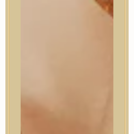
Medi-Peel
medicube
Meditherapy
Missha
Mixsoon
Mizon
Nature Republic
Neogen Dermalogy
Nine Less
Numbuzin
OOTD
Orien
Peripera
PESTLO
plu
PURCELL
Purito Seoul
Pyunkang Yul
Romand