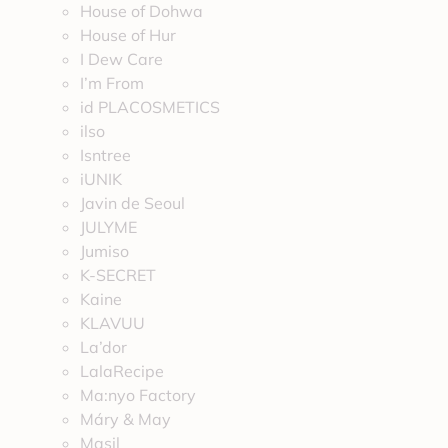
House of Dohwa
House of Hur
I Dew Care
I’m From
id PLACOSMETICS
ilso
Isntree
iUNIK
Javin de Seoul
JULYME
Jumiso
K-SECRET
Kaine
KLAVUU
La’dor
LalaRecipe
Ma:nyo Factory
Máry & May
Masil