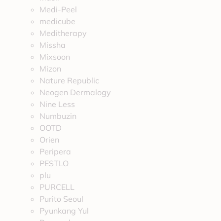
Medi-Peel
medicube
Meditherapy
Missha
Mixsoon
Mizon
Nature Republic
Neogen Dermalogy
Nine Less
Numbuzin
OOTD
Orien
Peripera
PESTLO
plu
PURCELL
Purito Seoul
Pyunkang Yul