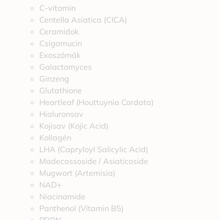
C-vitamin
Centella Asiatica (CICA)
Ceramidok
Csigamucin
Exoszómák
Galactomyces
Ginzeng
Glutathione
Heartleaf (Houttuynia Cordata)
Hialuronsav
Kojisav (Kojic Acid)
Kollagén
LHA (Capryloyl Salicylic Acid)
Madecassoside / Asiaticoside
Mugwort (Artemisia)
NAD+
Niacinamide
Panthenol (Vitamin B5)