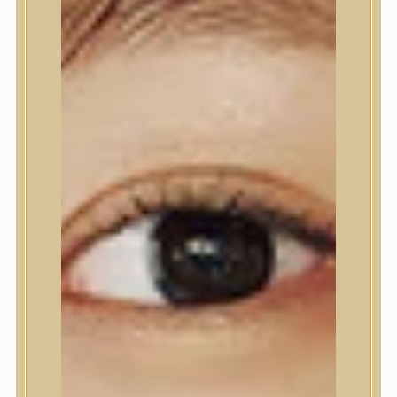
Ajakápolás
Testápolás
Testápolás
Tusfürdő
Testradír és hámlasztó
Kézápolás
Lábápolás
Hajápolás
Hajápolás
Hajápoló eszközök
Sampon
Hajpakolás / Kondícionáló
Hajápoló ampulla
Hajápoló esszencia
Hajolaj
Fejbőrápolás
Makeup
Makeup