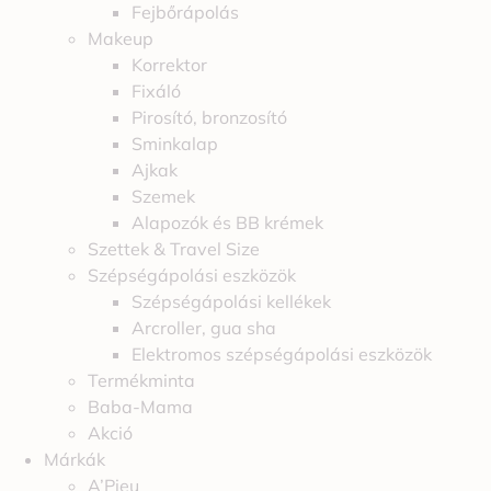
Fejbőrápolás
Makeup
Korrektor
Fixáló
Pirosító, bronzosító
Sminkalap
Ajkak
Szemek
Alapozók és BB krémek
Szettek & Travel Size
Szépségápolási eszközök
Szépségápolási kellékek
Arcroller, gua sha
Elektromos szépségápolási eszközök
Termékminta
Baba-Mama
Akció
Márkák
A’Pieu