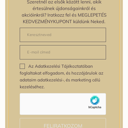
zipiderm
Szeretnél az elsők között lenni, akik
Bőrállapot
értesülnek újdonságainkról és
Bőrállapot
akcióinkról? Iratkozz fel és MEGLEPETÉS
Bőrtípus
KEDVEZMÉNYKUPONT küldünk Neked.
Bőrtípus
Kombinált
Normál
Száraz
Zsíros
Bőrprobléma
Az Adatkezelési Tájékoztatóban
Bőrprobléma
foglaltakat elfogadom, és hozzájárulok az
Bőrpír
adataim adatkezelési-, és marketing célú
Dehidratált bőr
kezeléséhez.
Egyenetlen bőrtextúra
Egyenetlen tónus
Érett bőr
Érzékeny bőr
Fakóság
Feszességvesztés
FELIRATKOZOM