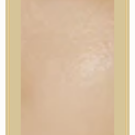
Korrektor
Fixáló
Pirosító, bronzosító
Sminkalap
Ajkak
Szemek
Alapozók és BB krémek
Szettek & Travel Size
Szépségápolási eszközök
Szépségápolási eszközök
Szépségápolási kellékek
Arcroller, gua sha
Elektromos szépségápolási eszközök
Termékminta
Baba-Mama
Akció
Márkák
Márkák
A’Pieu