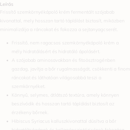
Leírás
Frissítő szemkörnyékápoló krém fermentált szójabab
kivonattal, mely hosszan tartó táplálást biztosít, miközben
minimalizálja a ráncokat és fokozza a sejtanyagcserét.
Frissítő, nem ragacsos szemkörnyékápoló krém a
mély hidratálásért és hidratáló ápolásért.
A szójabab aminosavakban és fitoösztrogénben
gazdag, javítja a bőr rugalmasságát, csökkenti a finom
ráncokat és láthatóan világosabbá teszi a
szemkörnyéket.
Könnyű, selymes, átlátszó textúra, amely könnyen
beszívódik és hosszan tartó táplálást biztosít az
érzékeny bőrnek.
Hibiscus Syriacus kalluszkivonattal dúsítva a bőr
hidratáltságának és kollagénszintézisének fokozása