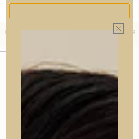
MAGYAR WEBÁRUHÁZ
MINDEN TERMÉK SAJÁT HAZAI RAKTÁRON
INGYENES SZÁLLÍTÁS 19.999 FT FELETT MAGYARORSZÁGRA
KÜLFÖLDRE IS SZÁLLÍTUNK - WE SHIP TO HR, IT, RO, SI
& SK