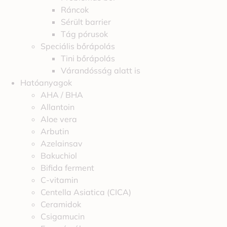
Ráncok
Sérült barrier
Tág pórusok
Speciális bőrápolás
Tini bőrápolás
Várandósság alatt is
Hatóanyagok
AHA / BHA
Allantoin
Aloe vera
Arbutin
Azelainsav
Bakuchiol
Bifida ferment
C-vitamin
Centella Asiatica (CICA)
Ceramidok
Csigamucin