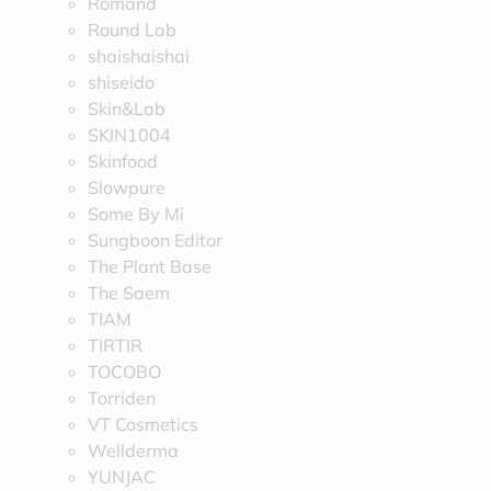
Romand
Round Lab
shaishaishai
shiseido
Skin&Lab
SKIN1004
Skinfood
Slowpure
Some By Mi
Sungboon Editor
The Plant Base
The Saem
TIAM
TIRTIR
TOCOBO
Torriden
VT Cosmetics
Wellderma
YUNJAC