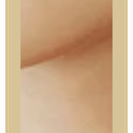
dear, Klairs
Dr.Althea
Dr.Melaxin
Dr.nineteen
Dr.Reju-All
Elizavecca
EQQUALBERRY
Esthetic House
Etude
Farm stay
Fraijour
Frudia
fwee
Goodal
GROWUS
HaruHaru Wonder
Heimish
HEVEBLUE