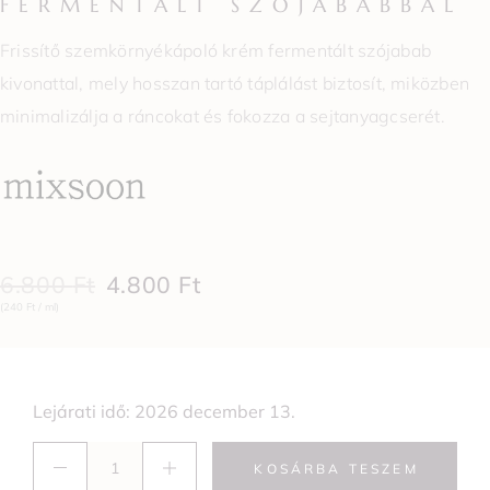
FERMENTÁLT SZÓJABABBAL
Frissítő szemkörnyékápoló krém fermentált szójabab
kivonattal, mely hosszan tartó táplálást biztosít, miközben
minimalizálja a ráncokat és fokozza a sejtanyagcserét.
6.800
Ft
4.800
Ft
(240 Ft / ml)
Lejárati idő: 2026 december 13.
KOSÁRBA TESZEM