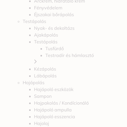
Arckrém, hidratáló krém
Fényvédelem
Éjszakai bőrápolás
Testápolás
Nyak- és dekoltázs
Ajakápolás
Testápolás
Tusfürdő
Testradír és hámlasztó
Kézápolás
Lábápolás
Hajápolás
Hajápoló eszközök
Sampon
Hajpakolás / Kondícionáló
Hajápoló ampulla
Hajápoló esszencia
Hajolaj