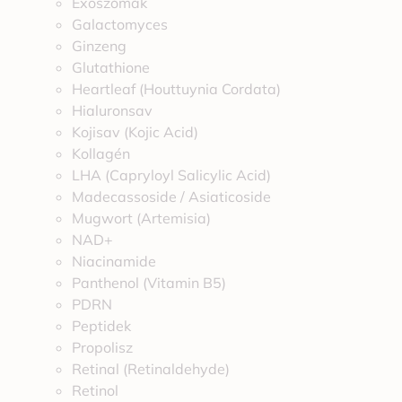
Exoszómák
Galactomyces
Ginzeng
Glutathione
Heartleaf (Houttuynia Cordata)
Hialuronsav
Kojisav (Kojic Acid)
Kollagén
LHA (Capryloyl Salicylic Acid)
Madecassoside / Asiaticoside
Mugwort (Artemisia)
NAD+
Niacinamide
Panthenol (Vitamin B5)
PDRN
Peptidek
Propolisz
Retinal (Retinaldehyde)
Retinol