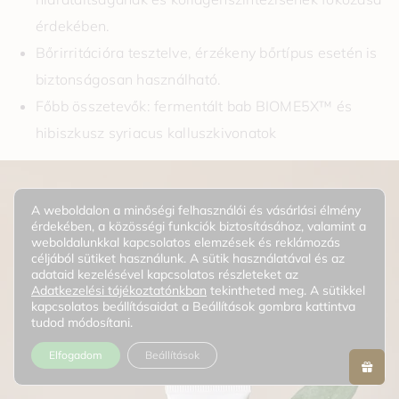
érdekében.
Bőrirritációra tesztelve, érzékeny bőrtípus esetén is
biztonságosan használható.
Főbb összetevők: fermentált bab BIOME5X™ és
hibiszkusz syriacus kalluszkivonatok
A weboldalon a minőségi felhasználói és vásárlási élmény
érdekében, a közösségi funkciók biztosításához, valamint a
weboldalunkkal kapcsolatos elemzések és reklámozás
céljából sütiket használunk. A sütik használatával és az
adataid kezelésével kapcsolatos részleteket az
Adatkezelési tájékoztatónkban
tekintheted meg. A sütikkel
kapcsolatos beállításaidat a Beállítások gombra kattintva
tudod módosítani.
Elfogadom
Beállítások