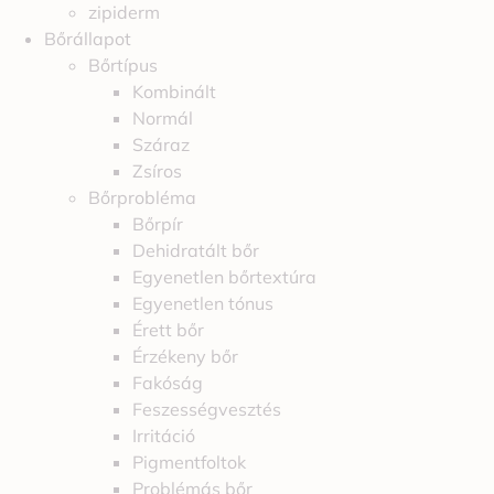
zipiderm
Bőrállapot
Bőrtípus
Kombinált
Normál
Száraz
Zsíros
Bőrprobléma
Bőrpír
Dehidratált bőr
Egyenetlen bőrtextúra
Egyenetlen tónus
Érett bőr
Érzékeny bőr
Fakóság
Feszességvesztés
Irritáció
Pigmentfoltok
Problémás bőr