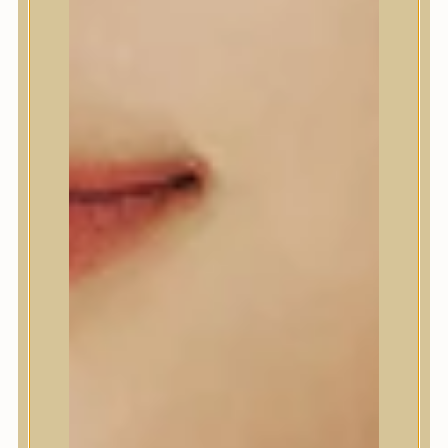
Abib
AMPLE:N
Anlan
ANUA
APLB
APRILSKIN
Arencia
Aromatica
AXIS-Y
Beauty of Joseon
Biodance
By Wishtrend
Celimax
Centellian24
CLIO
Colorkey
Cosrx
d’Alba
Daeng Gi Meo Ri